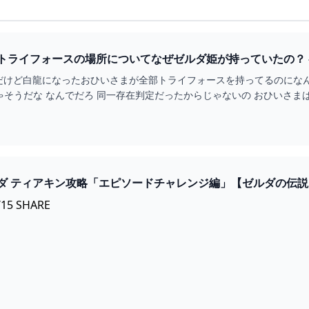
だけど白龍になったおひいさまが全部トライフォースを持ってるのにな
ゃそうだな なんでだろ 同一存在判定だったからじゃないの おひいさま
ダ ティアキン攻略「エピソードチャレンジ編」【ゼルダの伝
MES
/15 SHARE