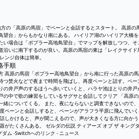
ローネ地方の「高原の馬宿」でペーンと会話するとスタート。 高
鳥望台」からもかなり南にある。 ハイリア湖のハイリア大橋
たい場合は「ポプラー高地鳥望台」でマップを解放しつつ、そ
道沿いに南下するのが良い。高原の馬宿の東は「レイクサイド
ャレンジ自体は簡単。
略手順
ネ地方 高原の馬宿「ポプラー高地鳥望台」から南に行った高原の
るまで待つ焚火などで夜まで時間を飛ばし、再度ペーンと話す。ペ
池ほとりの井戸声のするほうへ歩いていくと、ハラヤ池ほとりの井
入る井戸の中で歌の練習をしているサグサと会話してクリア 「高
一緒についてくる。 また、夜にならないと調査できないので
再度ペーンと会話しすると、ペーンがアラフラ平原に飛んでい
に話しかけると、声が聞こえるので、声が大きくなる方に向かう
器がたくさんある。 ゼルダの伝説 ティアーズ オブ ザ キング
ダム -Switchへのリンク - ニュース