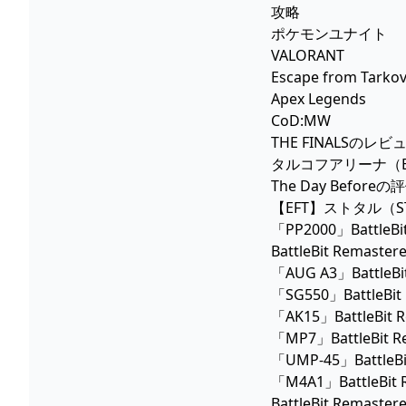
攻略
ポケモンユナイト
VALORANT
Escape from Tarko
Apex Legends
CoD:MW
THE FINALSのレビ
タルコフアリーナ（Esca
The Day Bef
【EFT】ストタル（ST
「PP2000」BattleB
BattleBit Re
「AUG A3」BattleB
「SG550」BattleBi
「AK15」BattleBit
「MP7」BattleBit 
「UMP-45」BattleB
「M4A1」BattleBit
BattleBit Re