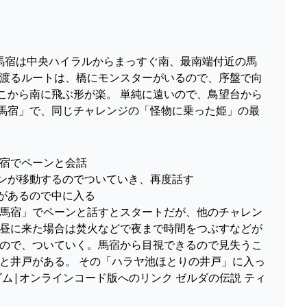
原の馬宿は中央ハイラルからまっすぐ南、最南端付近の馬
を渡るルートは、橋にモンスターがいるので、序盤で向
こから南に飛ぶ形が楽。 単純に遠いので、鳥望台から
馬宿」で、同じチャレンジの「怪物に乗った姫」の最
馬宿でペーンと会話
ーンが移動するのでついていき、再度話す
戸があるので中に入る
原の馬宿」でペーンと話すとスタートだが、他のチャレン
、昼に来た場合は焚火などで夜まで時間をつぶすなどが
くので、ついていく。馬宿から目視できるので見失うこ
と井戸がある。 その「ハラヤ池ほとりの井戸」に入っ
ダム|オンラインコード版へのリンク ゼルダの伝説 ティ