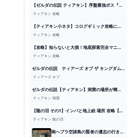
【ゼルダの伝説 ティアキン】序盤最強ボス『グリオーク』を３体倒した後に○○するとヤバすぎる！&グリオーク超簡単な攻略法を解説【ゼルダの伝説ティアーズオブザキングダム】【まがれつ】 - YouTube
ティアキン 攻略
【ティアキン小ネタ】コログギミック攻略に石つきの武器が使える！【ゼルダの伝説】 - GAME Watch
ティアキン 攻略
【攻略】知らないと大損！地底探索完全マニュアル【ゼルダの伝説ティアーズオブザキングダム/ティアキン】【ゆっくり解説】 - YouTube
ティアキン 攻略
ゼルダの伝説 ティアーズ オブ ザ キングダム (Switch)のレビュー・評価・感想 ゲーム・エンタメ最新情報のファミ通.com
ティアーズ オブ
ゼルダの伝説【ティアキン】洞窟の場所が簡単に分かる方法!! マヨイの落とし物見つけるのが楽になるかも？ - YouTube
ティアキン 洞窟
【龍の泪 その1】インパと地上絵 場所 攻略【ゼルダの伝説 ティアーズ オブ ザ キングダム ティアキン】 - YouTube
ティアキン 龍の泪
南へブラ空諸島の賢者の遺志の行き方とコログ 【ティアキン攻略】 - YouTube