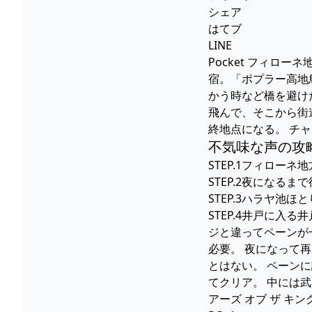
シェア
はてブ
LINE
Pocket フィ
宿。「ポプラー高地
かう時など橋を避け
飛んで、そこから街
終地点になる。 チ
不気味な声の攻
STEP.1フィロー
STEP.2夜にな
STEP.3ハラヤ
STEP.4井戸に
ジと違ってペーンが
必要。 夜になって
とはない。 ペーン
てクリア。 中には武
アーズ オブ ザ キング