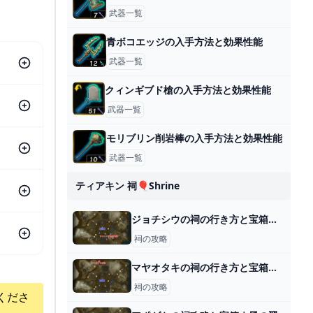
武器一覧
青ボコエッジの入手方法と効果性能
武器一覧
クィンギブド槍の入手方法と効果性能
武器一覧
モリブリン削岩棒の入手方法と効果性能
武器一覧
ティアキン 祠🎈shrine
ジョチシウの祠の行き方と宝箱｜ラウルの祝福
祠の攻略
マヤオタキの祠の行き方と宝箱｜ラウルの祝福
祠の攻略
くださ