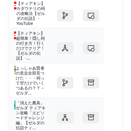
【ティアキン】
カダウナリの祠
の攻略法【ゼル
ダの伝説】 -
YouTube
【ティアキン】
超簡単！隠し祠
の行き方！行く
だけでクリア！
【ゼルダの伝
説】 -...
よっしゃあ賢者
の意志全部見つ
けた・・・祠っ
て空だけでいく
つあるの？？ –
ゼルダ...
「消えた農具」
ゼルダ ティアキ
ン攻略「エピソ
ードチャレンジ
編」【ゼルダの
伝説ティ...