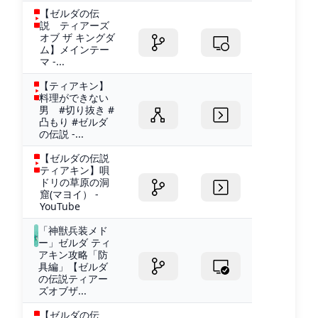
【ゼルダの伝
説 ティアーズ
オブ ザ キングダ
ム】メインテー
マ -...
【ティアキン】
料理ができない
男 #切り抜き #
凸もり #ゼルダ
の伝説 -...
【ゼルダの伝説
ティアキン】唄
ドリの草原の洞
窟(マヨイ） -
YouTube
「神獣兵装メド
ー」ゼルダ ティ
アキン攻略「防
具編」【ゼルダ
の伝説ティアー
ズオブザ...
【ゼルダの伝