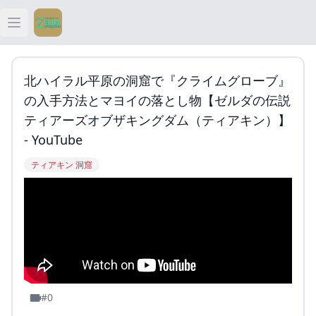
Open main menu
ティアキン
北ハイラル平原の洞窟で『クライムグローブ』
ティアキン 祠
の入手方法とマヨイの落とし物【ゼルダの伝説
ティアーズオブザキングダム（ティアキン）】
ティアキン 武器
- YouTube
ティアキン 洞窟
ティアキン 攻略
#0