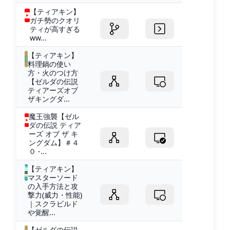
【ティアキン】
ガチ勢のクオリ
ティが高すぎる
ww...
【ティアキン】
料理鍋の使い
方・火のつけ方
【ゼルダの伝説
ティアーズオブ
ザキングダ...
魔王強襲【ゼル
ダの伝説 ティア
ーズ オブ ザ キ
ングダム】＃４
０ -...
【ティアキン】
マスターソード
の入手方法と攻
撃力(威力・性能)
｜スクラビルド
や覚醒...
【ゼルダの伝説