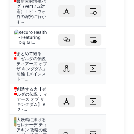
最新素材増殖バ
グ（ver1.1.2対
応）！ビトウォ
谷の深穴に行か
ず...
Recuro Health
- Featuring
Digital...
まとめて観る
「ゼルダの伝説
ティアーズ オブ
ザ キングダム」
前編【メインス
トー...
創造する力【ゼ
ルダの伝説 ティ
アーズ オブ ザ
キングダム】＃
２ -...
大妖精に捧げる
セレナーデ ティ
アキン 攻略の虎