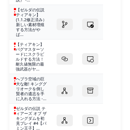
【ゼルダの伝説
ティアキン】
(1.1.2修正済み）
新しい素材増殖
する方法がや
ば...
【ティアキン】
バグマスターソ
ードにスクラビ
ルドする方法！
耐久値無限の最
強武器がヤ...
へブラ空域の巨
大な敵! キンググ
リオークを倒し
賢者の遺志を手
に入れる方法 -...
ゼルダの伝説 テ
ィアーズ オブ ザ
キングダムを初
見プレイ #4【パ
ミン王子】...