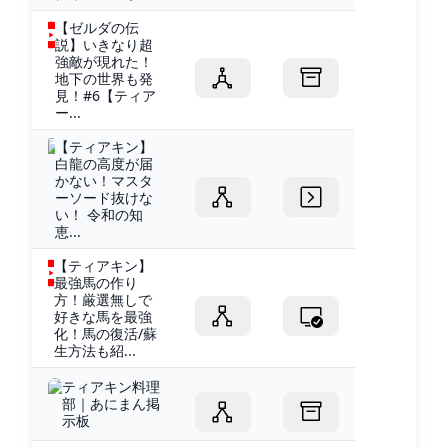
【ゼルダの伝
説】いきなり超
強敵が現れた！
地下の世界も発
見！#6【ティア
ー...
【ティアキン】
白龍の高度が届
かない！マスタ
ーソード抜けな
い！ 令和の知
恵...
【ティアキン】
最強馬の作り
方！厳選無しで
好きな馬を最強
化！馬の復活/蘇
生方法も紹...
ティアキン料理
部｜あにまん掲
示板