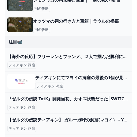
祠の攻略
オツツマの祠の行き方と宝箱｜ラウルの祝福
祠の攻略
注目📹
【海外の反応】フリーレンとフランメ、２人で掴んだ勝利に涙を浮かべる海外ネキ【葬送のフリーレン10話】 - YouTube
ティアキン 洞窟
ティアキンにてマヨイの洞窟の最後の1個が見つけられません。サト... - Yahoo!知恵袋
ティアキン 洞窟
『ゼルダの伝説 TotK』開発当初、カオス状態だった│SWITCH速報
ティアキン 洞窟
【ゼルダの伝説ティアキン】 ガルーガ峠の洞窟(マヨイ） - YouTube
ティアキン 洞窟