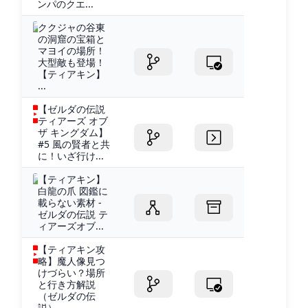
ンパのクエ...
ククジャの谷東
の洞窟の宝箱と
マヨイの場所！
大型敵も登場！
【ティアキン】
...
【ゼルダの伝説
ティアーズ オブ
ザ キングダム】
#5 風の賢者と共
に！いざ行け...
【ティアキン】
白龍の爪 図鑑に
載らない素材 -
ゼルダの伝説 テ
ィアーズオブ...
【ティアキン攻
略】魔人像見つ
けづらい？場所
と行き方解説
（ゼルダの伝
説） -...