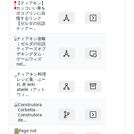
【ティアキン】
カッコいい車を
ボコブリンに自
慢するリンク
【ゼルダの伝説
ティアー...
ティアキン攻略
｜ゼルダの伝説
ティアーズオブ
ザキングダム -
ゲームウィズ
nel...
ティアキン料理
レシピ集 - ぷー
れ @ wiki -
atwiki（アット
ウィ...
Construtora
Corbetta -
Construtora
de...
Page not