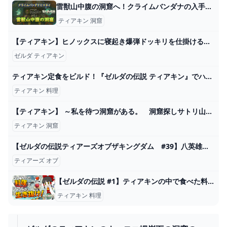
雷獣山中腹の洞窟へ！クライムバンダナの入手場所とマヨイ【ティアキン】 とあるゲームブログの軌跡
ティアキン 洞窟
【ティアキン】ヒノックスに寝起き爆弾ドッキリを仕掛けるリンク【ゼルダの伝説 ティアーズ オブ ザ キングダム】 - YouTube
ゼルダ ティアキン
ティアキン定食をビルド！『ゼルダの伝説 ティアキン』でハイラルを走り回り、ミルク粥をすすり肉を喰らう―ハードコアゲーミング料理 1枚目の写真・画像 インサイド
ティアキン 料理
【ティアキン】 ～私を待つ洞窟がある。 洞窟探しサトリ山周辺の巻～ #64 【ゼルダの伝説ティアーズオブザキングダム】【TotK】 - YouTube
ティアキン 洞窟
【ゼルダの伝説ティアーズオブザキングダム #39】八英雄を追って、宝珠探し！ - YouTube
ティアーズ オブ
【ゼルダの伝説 #1】ティアキンの中で食べた料理だけを食べて生活する！ ティアキングルメ旅！【ティアキン】【ゆっくり実況】 - YouTube
ティアキン 料理