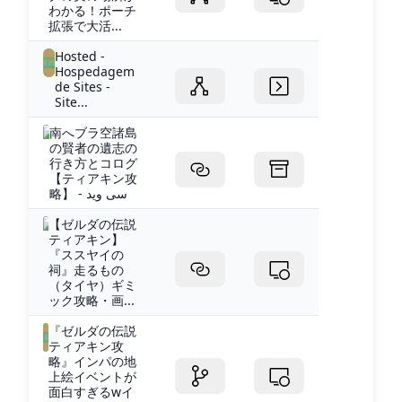
わかる！ポーチ
拡張で大活...
Hosted -
Hospedagem
de Sites -
Site...
南へブラ空諸島
の賢者の遺志の
行き方とコログ
【ティアキン攻
略】 - سی وید
【ゼルダの伝説
ティアキン】
『ススヤイの
祠』走るもの
（タイヤ）ギミ
ック攻略・画...
『ゼルダの伝説
ティアキン攻
略』インパの地
上絵イベントが
面白すぎるwイ