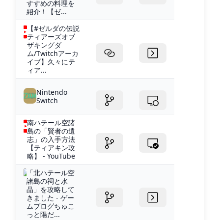
すすめの料理を
紹介！【ゼ...
【#ゼルダの伝説
ティアーズオブ
ザキングダ
ム/Twitchアーカ
イブ】久々にテ
ィア...
Nintendo
Switch
南ハテール空諸
島の「賢者の遺
志」の入手方法
【ティアキン攻
略】 - YouTube
「北ハテール空
諸島の祠と水
晶」を攻略して
きました - ゲー
ムブログちゅこ
っと陽だ...