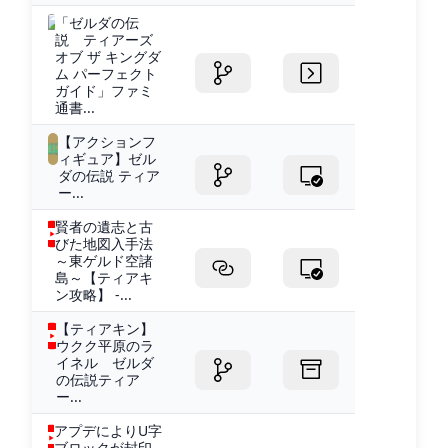
「ゼルダの伝
説 ティアーズ
オブ ザ キングダ
ム パーフェクト
ガイド」ファミ
通書...
【アクションフ
ィギュア】ゼル
ダの伝説 ティア
ー...
賢者の遺志と古
びた地図入手法
～東ゲルド空諸
島～【ティアキ
ン攻略】 -...
【ティアキン】
ウクク平原のラ
イネル ゼルダ
の伝説ティア
ー...
アプデによりU字
ブロックが封印