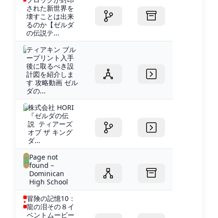
された新世界を
壊すことは出来
るのか【ゼルダ
の伝説テ...
ティアキン ブル
ープリント入手
後に取るべき設
計図を紹介しま
す 攻略動画 ゼル
ダの...
株式会社 HORI
『ゼルダの伝
説 ティアーズ
オブ ザ キング
ダ...
Page not
found –
Dominican
High School
冒険の記憶10：
龍の泪その８イ
ベントムービー