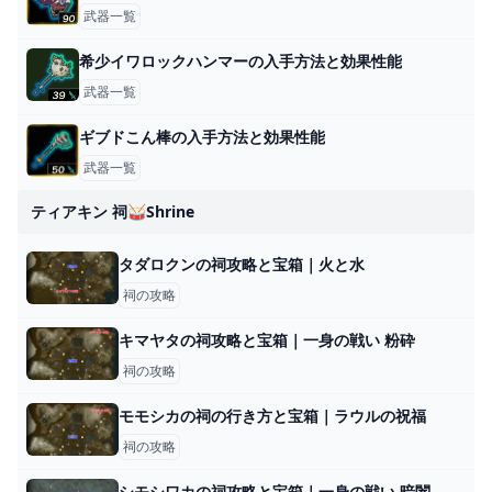
武器一覧
希少イワロックハンマーの入手方法と効果性能
武器一覧
ギブドこん棒の入手方法と効果性能
武器一覧
ティアキン 祠🥁shrine
タダロクンの祠攻略と宝箱｜火と水
祠の攻略
キマヤタの祠攻略と宝箱｜一身の戦い 粉砕
祠の攻略
モモシカの祠の行き方と宝箱｜ラウルの祝福
祠の攻略
シモシワカの祠攻略と宝箱｜一身の戦い 暗闇