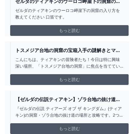
ゼルダのティアキンのウーロコ岬崖下の洞窟の入
り方を教えてください -... - YAHOO!知恵袋
ゼルダのティアキンのウーロコ岬崖下の洞窟の入り方を
教えてください 口笛です。
もっと読む
トスメジア台地の洞窟の宝箱入手の謎解きとマヨ
イ【ティアキン攻略】 とあるゲームブログの軌跡
こんにちは、ティアキンの冒険者たち！今日は特に興味
深い場所、「トスメジア台地の洞窟」に焦点を当ててい
ます。 さて、この興味深い洞窟の謎を一緒に解き明かし
ていきましょう。 この記事で分かること トスメジア台地
もっと読む
の洞窟の位置や場所、行き方 トスメ
【ゼルダの伝説ティアキン】ゾラ台地の抜け道の
攻略【クライムシューズ】 こころぐゲーム
『ゼルダの伝説 ティアーズ オブ ザ キングダム』(ティア
キン)の洞窟・ゾラ台地の抜け道の場所と攻略です。2つの
入口の場所、一番奥の謎解き、マヨイの居場所、クライ
ムシューズの取り方をまとめています。
もっと読む