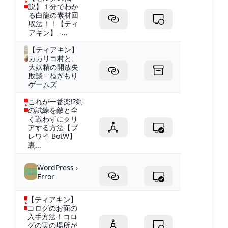
説】１分でわか
る白龍の素材回
収法！！【ティ
アキン】 -...
【ティアキン】
カカリコ村と、
大妖精の開放失
敗談 - ねぎもり
ゲームズ
これが一番楽!?剣
の試練を敵と全
く戦わずにクリ
アする方法【ブ
レワイ BotW】
裏...
WordPress ›
Error
【ティアキン】
コログのお面の
入手方法！コロ
グの実の場所が