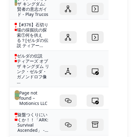
ザ キングダム:
賢者の意志ガイ
ド - Play Trucos
【#376】石切り
場の採掘抗の探
索①何を供え
る？[ゼルダの伝
説 ティアー...
ゼルダの伝説
ティアーズ オブ
ザ キングダム リ
ンク・ゼルダ・
ガノンドロフ像
...
Page not
found –
Motionics LLC
旋盤つくりにい
くか！！「ARK:
Survival
Ascended」 -...