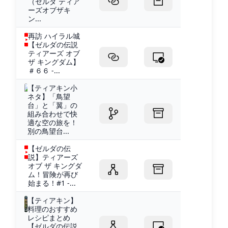
（ゼルダ ティア
ーズオブザキ
ン...
再訪 ハイラル城
【ゼルダの伝説
ティアーズ オブ
ザ キングダム】
＃６６ -...
【ティアキン小
ネタ】「鳥望
台」と「翼」の
組み合わせで快
適な空の旅を！
別の鳥望台...
【ゼルダの伝
説】ティアーズ
オブ ザ キングダ
ム！冒険が再び
始まる！#1 -...
【ティアキン】
料理のおすすめ
レシピまとめ
【ゼルダの伝説