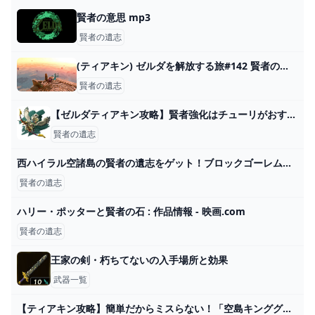
賢者の意思 mp3
賢者の遺志
(ティアキン) ゼルダを解放する旅#142 賢者の遺志探し 【ゼルダの伝説ティーアズオブザキングダム 】 - ニコニコ動画
賢者の遺志
【ゼルダティアキン攻略】賢者強化はチューリがおすすめか。 – ゲーム攻略のかけら
賢者の遺志
西ハイラル空諸島の賢者の遺志をゲット！ブロックゴーレム（上等）の安全な倒し方 - YouTube
賢者の遺志
ハリー・ポッターと賢者の石 : 作品情報 - 映画.com
賢者の遺志
王家の剣・朽ちてないの入手場所と効果
武器一覧
【ティアキン攻略】簡単だからミスらない！「空島キンググリオーク」を安全な場所からゴリ押しして倒す討伐方法を紹介します【ティアーズオブザキングダム】 - YouTube