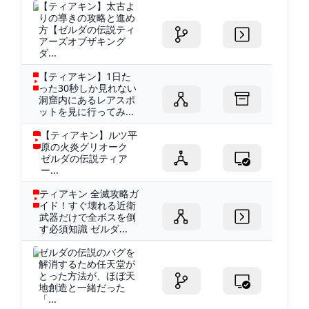
【ティアキン】太古よ
りの導きの攻略と進め
方【ゼルダの伝説ティ
アーズオブザキング
ダ...
【ティアキン】1日た
った30秒しか見れない
洞窟内にあるレアスポ
ットを見に行ってみ...
【ティアキン】ルツ平
原の火炎グリオーク
ゼルダの伝説ティア
ー...
ティアキン 全滅攻略ガ
イド！すぐ壊れる近衛
武器だけで全ボスを倒
す必須知識 ゼルダ...
ゼルダの伝説のバグを
解消するため任天堂が
とった方法が、ほぼ天
地創造と一緒だった
「...