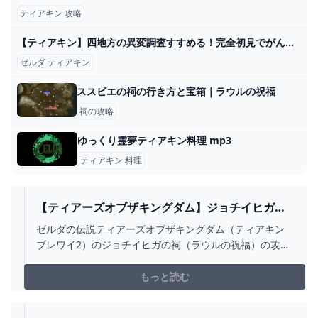
ティアキン 攻略
【ティアキン】四地方の異変調査すすめる！完全初見でがんばる #8【ゼルダの伝説ティアーズオブザキングダム】【個人Vtuber /那々星せぇな】 - YouTube
ゼルダ ティアキン
ススビエの祠の行き方と宝箱｜ラウルの祝福
祠の攻略
ゆっくり霊夢ティアキン料理 mp3
ティアキン 料理
【ティアーズオブザキングダム】ジョチイヒガの
祠の出し方と場所【ティアキン】 - ティアキン攻
ゼルダの伝説ティアーズオブザキングダム（ティアキン
略WIKI GAMERCH
ブレワイ2）のジョチイヒガの祠（ラウルの祝福）の攻略
とマップでの場所をまとめています。攻略手順や宝箱も
掲載しているので是非参考にしてください
もっと読む