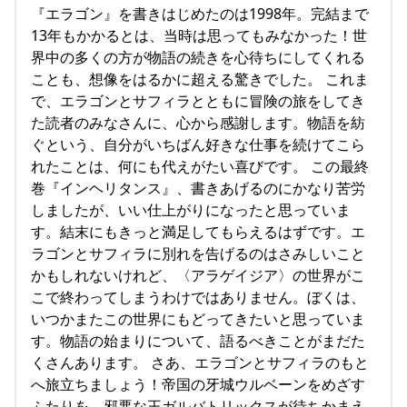
『エラゴン』を書きはじめたのは1998年。完結まで
13年もかかるとは、当時は思ってもみなかった！世
界中の多くの方が物語の続きを心待ちにしてくれる
ことも、想像をはるかに超える驚きでした。 これま
で、エラゴンとサフィラとともに冒険の旅をしてき
た読者のみなさんに、心から感謝します。物語を紡
ぐという、自分がいちばん好きな仕事を続けてこら
れたことは、何にも代えがたい喜びです。 この最終
巻『インヘリタンス』、書きあげるのにかなり苦労
しましたが、いい仕上がりになったと思っていま
す。結末にもきっと満足してもらえるはずです。エ
ラゴンとサフィラに別れを告げるのはさみしいこと
かもしれないけれど、〈アラゲイジア〉の世界がこ
こで終わってしまうわけではありません。ぼくは、
いつかまたこの世界にもどってきたいと思っていま
す。物語の始まりについて、語るべきことがまだた
くさんあります。 さあ、エラゴンとサフィラのもと
へ旅立ちましょう！帝国の牙城ウルベーンをめざす
ふたりを、邪悪な王ガルバトリックスが待ちかまえ