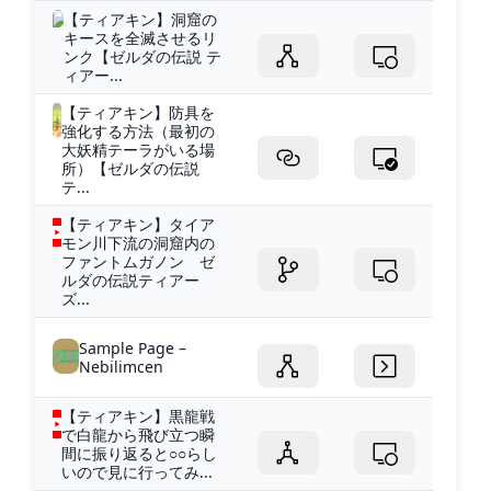
【ティアキン】洞窟の
キースを全滅させるリ
ンク【ゼルダの伝説 テ
ィアー...
【ティアキン】防具を
強化する方法（最初の
大妖精テーラがいる場
所）【ゼルダの伝説
テ...
【ティアキン】タイア
モン川下流の洞窟内の
ファントムガノン ゼ
ルダの伝説ティアー
ズ...
Sample Page –
Nebilimcen
【ティアキン】黒龍戦
で白龍から飛び立つ瞬
間に振り返ると○○らし
いので見に行ってみ...