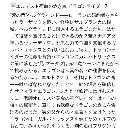
“死の門”ヘルグラインド――ローランの婚約者をさら
ったラーザックを追い、怪物レザルブランカの根
城、ヘルグラインドに潜入するエラゴンたち。はた
して復讐を遂げることはできるのか？若きナスアダ
率いるヴァーデン軍、邪悪な力で帝国を支配するガ
ルバトリックスとの戦いはなおも続く。ドラゴンラ
イダーの使命を背負うエラゴンにガルバトリックス
の策に落ちた“兄”マータグは赤い竜ソーンにまたがっ
て挑みかかる。エラゴンは＜真の名＞の秘密を伝え
るのだが……。 エルドクナリ、それはドラゴンの魂
――離ればなれとなったことで、絆の深さを確信し
たサフィラとエラゴン。ふたたび修行にはげむふた
りに、老師オロミスと黄金の竜グレイダーは＜心の
核＞の秘密と、哀しくも残酷なドラゴンの過去を告
げるのだった。実の父からの＜遺言＞を受けとった
エラゴンは、ガルバトリックスを倒すためエルフの
もとで、みずから剣をつくる。剣の名はブリジンガ