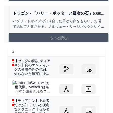
ドラゴン - 「ハリー・ポッターと賢者の石」の生
物 ｜ 映画スクエア
ハグリッドがパブで知り合った男から卵をもらい、お湯
で温めてふ化させる。ノルウェー・リッジバックという
種類で、以前からドラゴンが欲しかったハグリッドはノ
ーバートと…
もっと読む
#
【ゼルダの伝説 ティア
キン】真のエンディン
グの分岐条件の詳細。
知らないと確実に後...
NintendoSwitchの次
世代機、Switch2はも
うすぐ発表される？...
【ティアキン】上級者
だけが知っている便利
なテクニック【ゼルダ