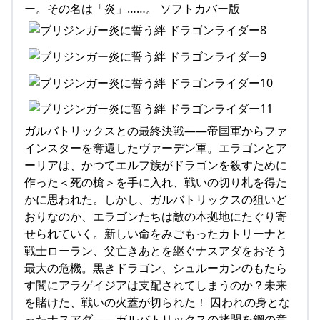
ー。その名は「炎」……。 ソフトカバー版
ガルバトリックスとの最終決戦――帝国軍からファ
インスターを奪還したヴァーデン軍。エラゴンとア
ーリアは、かつてエルフ族がドラゴンを殺すために
作った＜死の槍＞を手に入れ、戦いの切り札を得た
かに思われた。しかし、ガルバトリックスの狙いど
おりなのか、エラゴンたちは敵の本拠地にたぐり寄
せられていく。新しい命をみごもったカトリーナと
戦士ローラン、父亡きあとを継ぐナスアダをおそう
最大の危機。黒きドラゴン、シュルーカンのもたら
す闇にアラゲイジアは支配されてしまうのか？未来
を賭けた、戦いの火蓋が切られた！ 囚われの身とな
ったナスアダ――ガルバトリックスの拷問を鋼の意