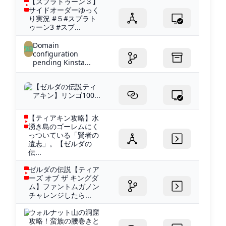
【スプラトゥーン３】
サイドオーダーゆっく
り実況 #５#スプラト
ゥーン3 #スプ...
Domain
configuration
pending Kinsta...
【ゼルダの伝説ティ
アキン】リンゴ100...
【ティアキン攻略】水
湧き島のゴーレムにく
っついている「賢者の
遺志」。【ゼルダの
伝...
ゼルダの伝説【ティア
ーズ オブ ザ キングダ
ム】ファントムガノン
チャレンジしたら...
ウォルナット山の洞窟
攻略！蛮族の腰巻きと