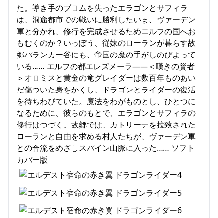
た。導き手のブロムを失ったエラゴンとサフィラ
は、洞窟都市での戦いに勝利したいま、ヴァーデン
軍と分かれ、修行を完成させるためエルフの国へお
もむくのか？いっぽう、従妹のローランが暮らす故
郷パランカー谷にも、帝国の魔の手がしのびよって
いる…… エルフの都エレズメーラ――＜嘆きの賢者
＞オロミスと黄金の竜グレイダーは数百年ものあい
だ傷ついた身をかくし、ドラゴンとライダーの復活
を待ちわびていた。魔法をわがものとし、ひとつに
なるために、彼らのもとで、エラゴンとサフィラの
修行はつづく。故郷では、カトリーナを拉致された
ローランと自由を求める村人たちが、ヴァーデン軍
との合流をめざしスパイン山脈に入った…… ソフト
カバー版