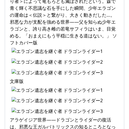
り者＞によって竜もろとも滅ぼされたという。森で
青く輝く不思議な石を手にした瞬間、少年エラゴン
の運命は＜伝説＞と繋がり、大きく動きだした…。
邪悪な力が支配を強める世界――父を知らぬ少年エ
ラゴンと、誇り高き雌の若竜サフィラはいま、目覚
める。「おまえにもう平穏に生きる道はない。」 ソ
フトカバー版
文庫版
アラゲイジア世界――ドラゴンとライダーの復活
は、邪悪な王ガルバトリックスの知るところとなっ