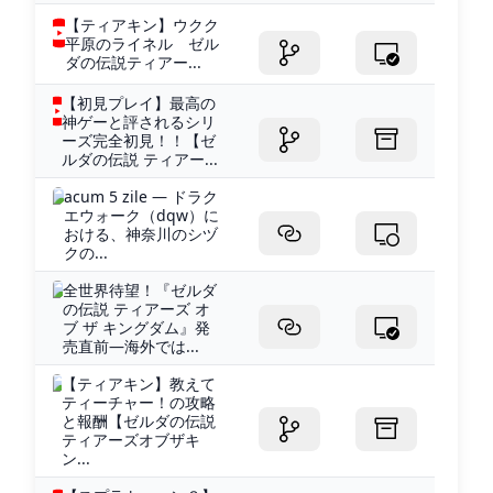
【ティアキン】ウクク
平原のライネル ゼル
ダの伝説ティアー...
【初見プレイ】最高の
神ゲーと評されるシリ
ーズ完全初見！！【ゼ
ルダの伝説 ティアー...
acum 5 zile — ドラク
エウォーク（dqw）に
おける、神奈川のシヅ
クの...
全世界待望！『ゼルダ
の伝説 ティアーズ オ
ブ ザ キングダム』発
売直前―海外では...
【ティアキン】教えて
ティーチャー！の攻略
と報酬【ゼルダの伝説
ティアーズオブザキ
ン...