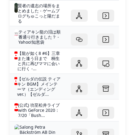
賢者の遺志の場所をま
とめました - ゲームブ
ログちゅこっと陽だま
る
ティアキン龍の泪は順
番通り行きました？ -
Yahoo!知恵袋
【龍が如く8 #6】三章
また逢う日まで 桐生
と共に再びママに会い
に行く -...
【ゼルダの伝説 ティア
キン BGM】メインテ
ーマ（エンディング
ver.）【ゼルダ...
(公式) 功至松井ライブ
with GeForce 2020：
7/20「Bush...
Salong Petra
Bäckström AB Din