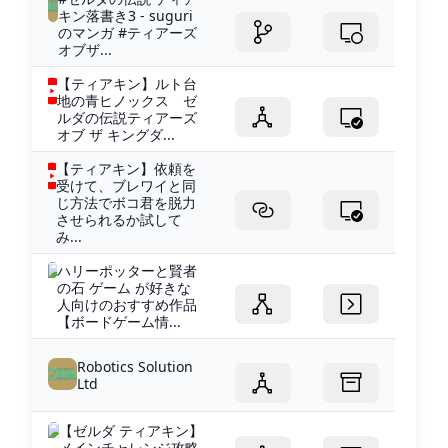
キン落書き3 - suguri
のマンガ #ティアーズ
オブザ...
【ティアキン】ルト台
地の青ヒノックス ゼ
ルダの伝説ティアーズ
オブ ザ キングダ...
【ティアキン】依頼を
受けて、ブレワイと同
じ方法でボコ君を脱力
させられるか試して
み...
ハリーポッターと賢者
の石 ゲーム が好きな
人向けのおすすめ作品
【ボードゲーム情...
Robotics Solution
Ltd
【ゼルダ ティアキン】
メインチャレンジ攻略