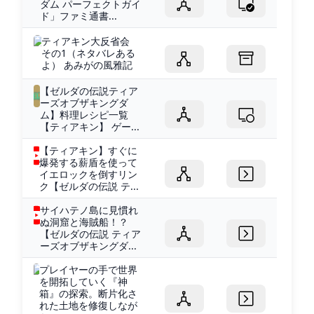
ダム パーフェクトガイ
ド」ファミ通書...
ティアキン大反省会
その1（ネタバレある
よ） あみがの風雅記
【ゼルダの伝説ティア
ーズオブザキングダ
ム】料理レシピ一覧
【ティアキン】 ゲー...
【ティアキン】すぐに
爆発する薪盾を使って
イエロックを倒すリン
ク【ゼルダの伝説 テ...
サイハテノ島に見慣れ
ぬ洞窟と海賊船！？
【ゼルダの伝説 ティア
ーズオブザキングダ...
プレイヤーの手で世界
を開拓していく『神
箱』の探索。断片化さ
れた土地を修復しなが