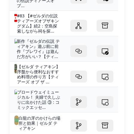
の伝説ティアーズオ
ブ...
#83 【#ゼルダの伝説
ティアーズオブザキン
グダム】続2：空島探
索しながら祠を探...
新作『ゼルダの伝説 テ
ィアキン』遊ぶ前に前
作『ブレワイ』は遊ん
だ方がいい？【ティ...
【ゼルダ ティアキン】
序盤から便利なおすす
め料理の作り方【ティ
アーズ オブ ザ ...
ブロードウェイミュー
ジカル！ 夫婦で久しぶ
りに出かけた話 ③ : コ
ミックエッセ...
白龍の牙のかけらの場
所と効果｜ゼルダ テ
ィアキン