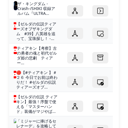
ザ・キングダム -
Crash-/SHIKI 収録ア
ルバム『ULTRA...
【ゼルダの伝説ティア
ーズオブザキングダ
ム #39】八英雄を追
って、宝珠探し！ -...
ティアキン【考察】古
の勇者の魂と初代ゼル
ダ姫の悲劇 ティア
ー...
🔴【#ティアキン 】＃
２６ 今日でお前は終わ
りだ！ #ゼルダの伝説
ティアーズオブ...
【ゼルダの伝説 ティア
キン】最強！序盤で使
える「マスターハン
ド」装備がマジやば...
「ミジャーに捧げるセ
レナーデ」を攻略して