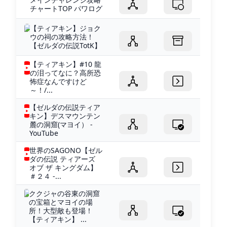
チャートTOP パワログ
【ティアキン】ジョク
ウの祠の攻略方法！
【ゼルダの伝説TotK】
【ティアキン】#10 龍
の泪ってなに？高所恐
怖症なんですけど
～！/...
【ゼルダの伝説ティア
キン】デスマウンテン
麓の洞窟(マヨイ） -
YouTube
世界のSAGONO【ゼル
ダの伝説 ティアーズ
オブ ザ キングダム】
＃２４ -...
ククジャの谷東の洞窟
の宝箱とマヨイの場
所！大型敵も登場！
【ティアキン】 ...