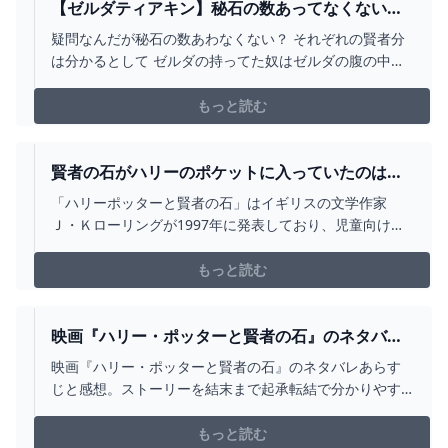
【ゼルダティアキン】秘石の数あってなくない？
– ゲーム攻略のかけら
疑問なんだが秘石の数あわなくない？ それぞれの賢者分
は分かるとして ゼルダの持ってた奴はゼルダの腹の中じ
ゃん そしてゼルダのはラウルのだろ？ 最初の時の秘石は
誰のなん？ それともあれはゼルダのミ？ ゼルダは時の賢
もっと読む
者だからソニアのものでしょ
賢者の石がハリーのポケットに入っていたのはな
ぜ？どこで誰から手に入れたのか？作った人・効
「ハリーポッターと賢者の石」はイギリスの文学作家
果や、その後の行方も！
Ｊ・Ｋローリングが1997年に発表しており、児童向けフ
ァンタジー小説「ハリー・ポッター」シリーズの第1巻に
なります。 同作品が映画化されたのは2001年で、ワーナ
もっと読む
ー・ブラザーズが制作しています。
映画『ハリー・ポッターと賢者の石』のネタバレ
あらすじ結末と感想 MIHOシネマ
映画『ハリー・ポッターと賢者の石』のネタバレあらす
じと感想。ストーリーを結末まで起承転結で分かりやす
く簡単に解説しています。映画ライターや読者による映
画感想も数多く掲載。
もっと読む