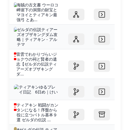
海賊の古文書 ウーロコ
岬崖下の洞窟の財宝と
マヨイとティアキン最
強弓 とあ...
ゼルダの伝説ティアー
ズオブザキングダム攻
略｜ティアキン - アル
テマ
雷雲でわかりづらいジ
ョクウの祠と賢者の遺
志【ゼルダの伝説ティ
アーズオブザキング
ダ...
ティアキンゆるプレ
イ日記 6日め｜けい
ティアキン 戦闘がカン
タンになる！序盤から
役に立つバトル基本９
選 ゼルダの伝説 ...
#ゼルダの伝説 ティア