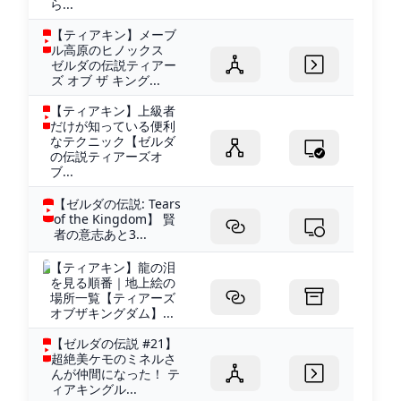
ら...
【ティアキン】メーブ
ル高原のヒノックス
ゼルダの伝説ティアー
ズ オブ ザ キング...
【ティアキン】上級者
だけが知っている便利
なテクニック【ゼルダ
の伝説ティアーズオ
ブ...
【ゼルダの伝説: Tears
of the Kingdom】 賢
者の意志あと3...
【ティアキン】龍の泪
を見る順番｜地上絵の
場所一覧【ティアーズ
オブザキングダム】...
【ゼルダの伝説 #21】
超絶美ケモのミネルさ
んが仲間になった！ テ
ィアキングル...