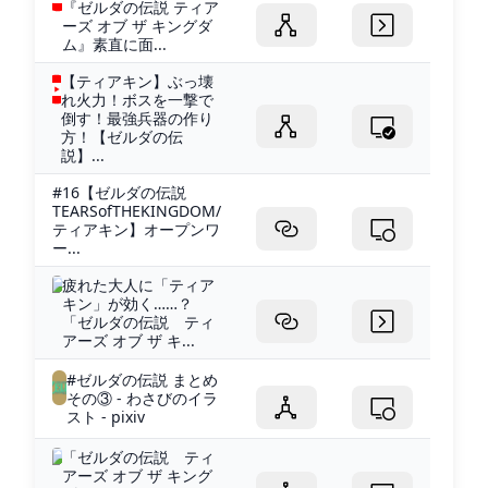
『ゼルダの伝説 ティア
ーズ オブ ザ キングダ
ム』素直に面...
【ティアキン】ぶっ壊
れ火力！ボスを一撃で
倒す！最強兵器の作り
方！【ゼルダの伝
説】...
#16【ゼルダの伝説
TEARSofTHEKINGDOM/
ティアキン】オープンワ
ー...
疲れた大人に「ティア
キン」が効く……？
「ゼルダの伝説 ティ
アーズ オブ ザ キ...
#ゼルダの伝説 まとめ
その③ - わさびのイラ
スト - pixiv
「ゼルダの伝説 ティ
アーズ オブ ザ キング