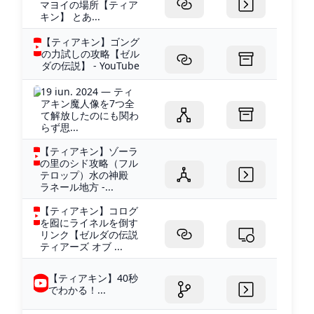
マヨイの場所【ティア
キン】 とあ...
【ティアキン】ゴング
の力試しの攻略【ゼル
ダの伝説】 - YouTube
19 iun. 2024 — ティ
アキン魔人像を7つ全
て解放したのにも関わ
らず思...
【ティアキン】ゾーラ
の里のシド攻略（フル
テロップ）水の神殿
ラネール地方 -...
【ティアキン】コログ
を囮にライネルを倒す
リンク【ゼルダの伝説
ティアーズ オブ ...
【ティアキン】40秒
でわかる！...