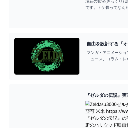
現在の状況(ざっくり)
です。トゲ骨ってなん
スされるのですが、強
自由を設計する「オ
マンガ・アニメーショ
ニュース、コラム・レ
亞可 米米
https://w
『ゼルダの伝説』の
IPのハリウッド映