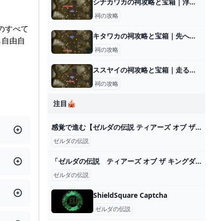
シナカワカの祠攻略と宝箱｜浮き上がるもの
祠の攻略
のすべて
キタワカの祠攻略と宝箱｜先へ繋ぐ道
も自由自
祠の攻略
ススヤイの祠攻略と宝箱｜走るもの
祠の攻略
注目🎪
感覚で進む【ゼルダの伝説 ティアーズ オブ ザ キングダム プレイ日記162】オルディン地方へ - ユキシロ日記
ゼルダの伝説
「ゼルダの伝説 ティアーズ オブ ザ キングダム」キャンペーン｜ローソン研究所
ゼルダの伝説
ShieldSquare Captcha
ゼルダの伝説