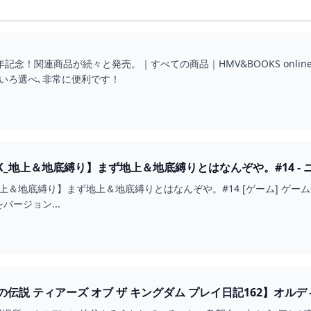
記念！関連商品が続々と発売。｜すべての商品｜HMV&BOOKS online 
いろ選べ､非常に便利です！
K_地上＆地底縛り】まず地上＆地底縛りとはなんぞや。#14 - 
_地上＆地底縛り】まず地上＆地底縛りとはなんぞや。#14 [ゲーム] ゲ
バージョン...
伝説 ティアーズ オブ ザ キングダム プレイ日記162】オルデ