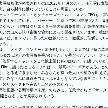
実写映画化が発表されたのは2023年11月のこと。任天堂代表
え、自ら製作に携わっていくことを明言していた。
ズ・モーション・ピクチャーズのトム・ロスマンCEOも、宮本と
中で明かしている。『バービー』に続いて2023年第2位の世
にならい、現在はクリエイター側の意思を尊重した製作が進め
んとの出来る限り密接な協力によって開発されています。彼は
強いビジョンです。作ったのは彼なので、徹底的に理解してい
ょう。」
は、『メイズ・ランナー』3部作を手がけ、直近では『猿の惑
ルダの伝説』の実写版を手がけることが夢だったといい、フィル
）で、「監督するチャンスをこれ以上望むものはない」と綴っていた
al Filmに語ったところによれば、「最高のアイデアがある
か、と考えてきました。みなさんが持つ最大限の望みを叶えて
す。みなさんに逃避を与えられるようなリアルな映画に」とも
へのリスペクトを込めた上でのものだろう。
写映画版の公開時期は未定。ちなみに、任天堂からは『ザ・ス
米公開となることが発表されている。
ムランダー参戦の『Mortal Kombat 1』プレイ映像が公