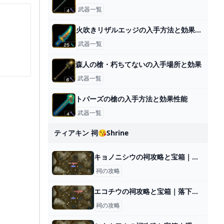
武器一覧
火吹きリザルエッジの入手方法と効果性能
武器一覧
森人の槍・朽ちてないの入手場所と効果
武器一覧
トパーズの槍の入手方法と効果性能
武器一覧
ティアキン 祠😘shrine
キョノニシウの祠攻略と宝箱｜戦いの教え
祠の攻略
エコチウの祠攻略と宝箱｜落下と上昇
祠の攻略