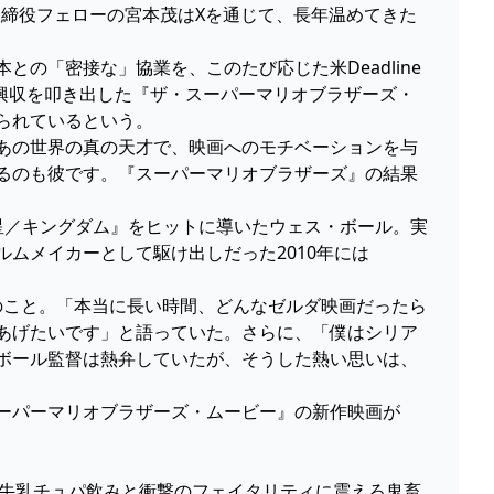
取締役フェローの宮本茂はXを通じて、長年温めてきた
の「密接な」協業を、このたび応じた米Deadline
界興収を叩き出した『ザ・スーパーマリオブラザーズ・
られているという。
あの世界の真の天才で、映画へのモチベーションを与
るのも彼です。『スーパーマリオブラザーズ』の結果
星／キングダム』をヒットに導いたウェス・ボール。実
ムメイカーとして駆け出しだった2010年には
。
」とのこと。「本当に長い時間、どんなゼルダ映画だったら
あげたいです」と語っていた。さらに、「僕はシリア
ボール監督は熱弁していたが、そうした熱い思いは、
ーパーマリオブラザーズ・ムービー』の新作映画が
開 ─ 牛乳チュパ飲みと衝撃のフェイタリティに震えろ鬼畜