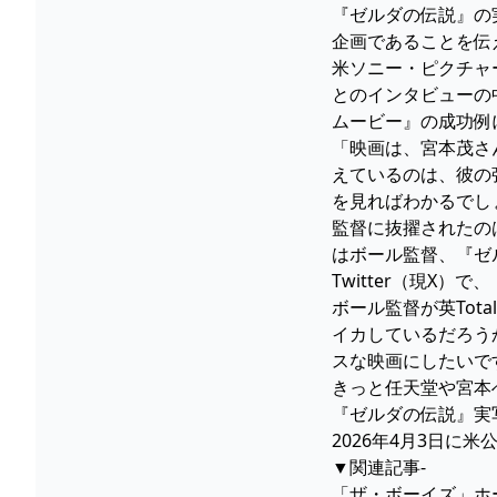
『ゼルダの伝説』の
企画であることを伝
米ソニー・ピクチャー
とのインタビューの
ムービー』の成功例
「映画は、宮本茂さ
えているのは、彼の
を見ればわかるでし
監督に抜擢されたの
はボール監督、『ゼ
Twitter（現X
ボール監督が英Tot
イカしているだろう
スな映画にしたいで
きっと任天堂や宮本
『ゼルダの伝説』実
2026年4月3日に
▼関連記事-
「ザ・ボーイズ」ホー