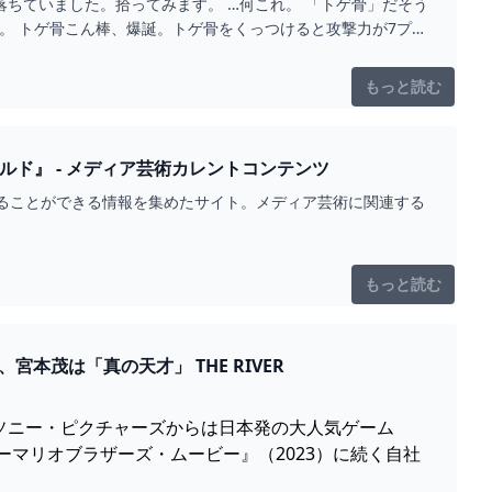
落ちていました。拾ってみます。 …何これ。 「トゲ骨」だそう
。 トゲ骨こん棒、爆誕。トゲ骨をくっつけると攻撃力が7プラ
もっと読む
ルド』 - メディア芸術カレントコンテンツ
ることができる情報を集めたサイト。メディア芸術に関連する
もっと読む
『ゼルダの伝説』実写映画版、任天堂との「密接な協力」で開発中 ─ スタジオ幹部、宮本茂は「真の天才」 THE RIVER
ソニー・ピクチャーズからは日本発の大人気ゲーム
マリオブラザーズ・ムービー』（2023）に続く自社