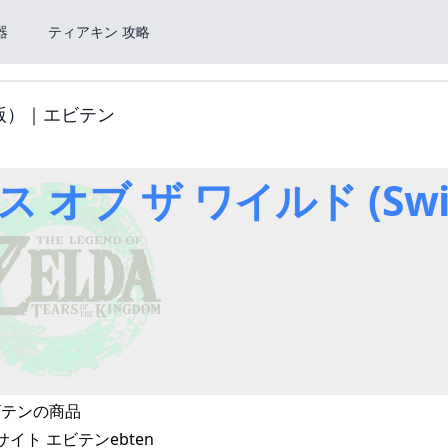
器
ティアキン 攻略
h版）｜エビテン
オブ ザ ワイルド (Sw
エビテンの商品
サイト エビテンebten