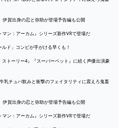
舞台、伊賀出身の忍と弥助が登場予告編も公開
『バットマン：アーカム』シリーズ新作VRで登場だ
ワールド」コンビが手がける早くも！
イ・ストーリー4』『スーパーペット』に続く声優出演豪
開 ─ 牛乳チュパ飲みと衝撃のフェイタリティに震えろ鬼畜
舞台、伊賀出身の忍と弥助が登場予告編も公開
『バットマン：アーカム』シリーズ新作VRで登場だ