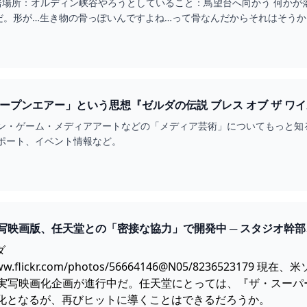
 居場所：オルディン峡谷やろうとしていること：鳥望台へ向かう 何かが
だ。形が…生き物の骨っぽいんですよね…って骨なんだからそれはそうか
いのか…
ープンエアー」という思想『ゼルダの伝説 ブレス オブ ザ ワイ
ン・ゲーム・メディアアートなどの「メディア芸術」についてもっと知
ポート、イベント情報など。
ww.flickr.com/photos/56664146@N05/8236523179
現在、米
実写映画化企画が進行中だ。任天堂にとっては、『ザ・スーパー
画化となるが、再びヒットに導くことはできるだろうか。