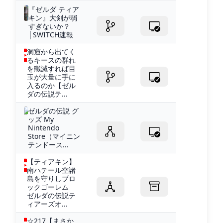
『ゼルダ ティア
キン』大剣が弱
すぎないか？
│SWITCH速報
洞窟から出てく
るキースの群れ
を殲滅すれば目
玉が大量に手に
入るのか【ゼル
ダの伝説テ...
ゼルダの伝説 グ
ッズ My
Nintendo
Store（マイニン
テンドース...
【ティアキン】
南ハテール空諸
島を守りしブロ
ックゴーレム
ゼルダの伝説テ
ィアーズオ...
☆217【まさか