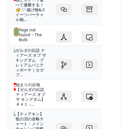
べて優勝する！
🥳🤍 揚げ物&ス
イーツバーチャ
ル物...
Page not
found – The
Bulb
ゼルダの伝説 テ
ィアーズ オブ ザ
キングダム プ
レミアムバニテ
ィポーチ｜セガ
プ...
始まりの台地
【ゼルダの伝説
ティアーズ オブ
ザ キングダム】
＃４１ -...
【ティアキン】
龍の泪の攻略チ
ャート・メイン
チャレンジ攻略