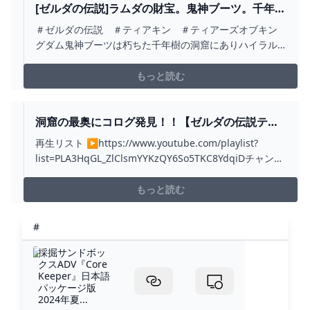
新！
[ゼルダの伝説]ラムダの財宝。鬼神ブーツ。千年樹
の洞窟。 - YOUTUBE
＃ゼルダの伝説 ＃ティアキン ＃ティアーズオブキン
グダム鬼神ブーツは朽ちた千年樹の洞窟にありハイラル
平原鳥望台からアプローチしました。近くにススヤイの
祠もがありそこからも行けます。洞窟では最下層まで行
もっと読む
きましたが方向が分かりにくかったです。分かりやすい
方法などありましたら教えてください。次は鬼神の服を
GETします！...
洞窟の最奥にコログ発見！！【ゼルダの伝説ティ
アーズオブザキングダム】#ティアキン -
再生リスト ▶https://www.youtube.com/playlist?
YOUTUBE
list=PLA3HqGL_ZlClsmYYKzQY6So5TKC8YdqiDチャンネ
ル登録▶https://youtube.com/@uzkchandesu#ゼルダ
の伝説 #ゼルダの伝説ティアーズオブザキングダム
もっと読む
#
採掘サンドボッ
クスADV『Core
Keeper』日本語
パッケージ版
2024年夏...