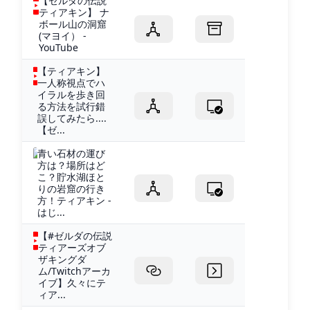
【ゼルダの伝説
ティアキン】 ナ
ボール山の洞窟
(マヨイ） -
YouTube
【ティアキン】
一人称視点でハ
イラルを歩き回
る方法を試行錯
誤してみたら....
【ゼ...
青い石材の運び
方は？場所はど
こ？貯水湖ほと
りの岩窟の行き
方！ティアキン -
はじ...
【#ゼルダの伝説
ティアーズオブ
ザキングダ
ム/Twitchアーカ
イブ】久々にテ
ィア...