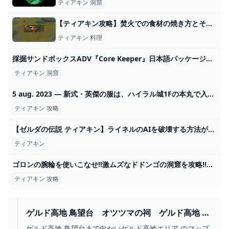
ティアキン 洞窟
【ティアキン攻略】焚火での食材の焼き方とその効果【ゼルダ ティアーズオブザキングダム】│KOUs gameplay guide
ティアキン 料理
採掘サンドボックスADV『Core Keeper』日本語パッケージ版2024年夏発売―PS4/PS5/スイッチ向けに Game*Spark - 国内・海外ゲーム情報サイト
ティアキン 洞窟
5 aug. 2023 — 新式・英傑の服は、ハイラル城1Fの本丸で入手できます。 2024
ティアキン 攻略
【ゼルダの伝説 ティアキン】ライネルのAIを破壊する方法が発見されました。闘技場5連戦も余裕です。 バグ ティアーズオブザキングダム Totk - YouTube
ティアキン
ゴロンの腕輪を使いこなせ!!激ムズなドドンゴの洞窟を攻略!!リメイク版実況Part7【ゼルダの伝説時のオカリナ3D】 - YouTube
ティアキン 攻略
ゲルド高地 鳥望台 オツツマの祠 ゲルド高地 マ
ップ開放 扉の場所 入り口の場所 攻略 宝箱
ゲルド高地 鳥望台まで向かいゲルド高地エリア のマップ