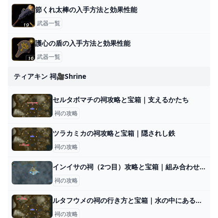
節くれ太棒の入手方法と効果性能
武器一覧
護心の盾の入手方法と効果性能
武器一覧
ティアキン 祠🎥shrine
セルタボマチの祠攻略と宝箱｜支えるかたち
祠の攻略
ツラカミカの祠攻略と宝箱｜隠されし鉄
祠の攻略
インイサの祠（2つ目）攻略と宝箱｜組み合わせる力
祠の攻略
ルタフウメの祠の行き方と宝箱｜水の中にある水晶の取り方
祠の攻略