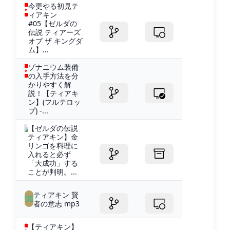
今更やる初見テ
ィアキン
#05【ゼルダの
伝説 ティアーズ
オブ ザ キングダ
ム】...
ゾナニウム装備
の入手方法を分
かりやすく解
説！【ティアキ
ン】(フルテロッ
プ) -...
【ゼルダの伝説
ティアキン】金
リンゴを料理に
入れると必ず
「大成功」する
ことが判明。...
ティアキン 賢
者の意志 mp3
【ティアキン】