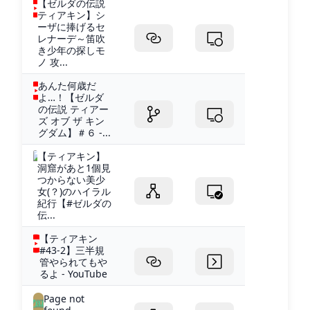
【ゼルダの伝説
ティアキン】シ
ーザに捧げるセ
レナーデ～笛吹
き少年の探しモ
ノ 攻...
あんた何歳だ
よ…！【ゼルダ
の伝説 ティアー
ズ オブ ザ キン
グダム】＃６ -...
【ティアキン】
洞窟があと1個見
つからない美少
女(？)のハイラル
紀行【#ゼルダの
伝...
【ティアキン
#43-2】三半規
管やられてもや
るよ - YouTube
Page not