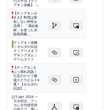
の入手法【ティ
アキン攻略】 -...
【ティアキン小
ネタ】料理は変
化しない特性を
活用！ 「凍結食
材」を使った水
陸両用乗...
ティアキン攻略
｜ゼルダの伝説
ティアーズオブ
ザキングダム｜
ゲームエイト
【ティアキン】
ぶっ壊れ武器！
七宝のナイフ最
強スクラビルド4
選！【ゼルダの
伝説】...
15 apr. 2024 —
引き続き、アッ
カレ古代研究所
の所まで、青い