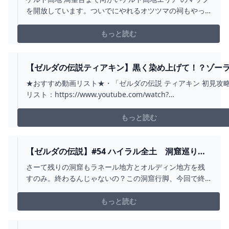
全部 ゼルダの伝説 ティアーズ オブ ザ キング
を開放しています。ついでにやれるオツツマの祠もやっ
ダム ティアキン㊲ - YOUTUBE
ています。0:00 挨拶、進め方0:17 ゲルドキャニオン
鳥望台からゲルド高地 鳥望台に移動3:26 ゲルド高地 鳥
もっと読む
望台 洞窟の中に入ってトーレルーフで入る5:01 ゲル
ド高地 鳥望台からオツツマの祠に移動6:...
【ゼルダの伝説ティアキン】黒く染め上げて！？ゾー
周辺で見つけにくい祠を攻略！（ラネール参道の祠と
★おすすめ動画リスト★・「ゼルダの伝説 ティアキン 初見攻
ラルス水脈に眠る祠と水晶、マオイケスカの祠） PART77
リスト：https://www.youtube.com/watch?
YOUTUBE
v=hcblXY0Zs4M&list=PLG0PDPQd9oBOuR1keuQdsIvtWcX1
チャンネル登録をよろしくお願いします★https://www.youtu..
もっと読む
【ゼルダの伝説】#54 ハイラル全土 洞窟巡りの
旅(完)？【ティアーズオブザキングダム】 -
さーて残りの洞窟もラネール地方とオルディン地方を残
YOUTUBE
すのみ。終わるんじゃないの？この洞窟行脚、今回で終
われるんじゃないの？！とはいえ残り地方の洞窟個数が
えぐいんだよなあ……今回も一所懸命に体をかがめ、頑張
もっと読む
ってまいります。※タイムラインは後から思い出を懐かし
みつつ更新します。＊＊＊タイムライン＊＊＊後から更