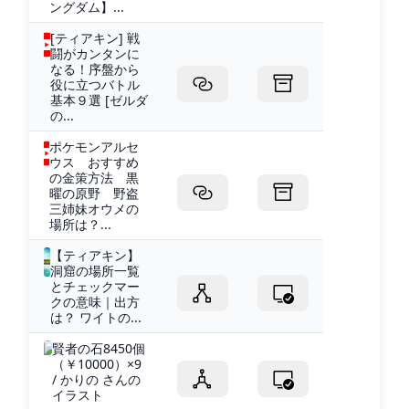
ングダム】...
[ティアキン] 戦
闘がカンタンに
なる！序盤から
役に立つバトル
基本９選 [ゼルダ
の...
ポケモンアルセ
ウス おすすめ
の金策方法 黒
曜の原野 野盗
三姉妹オウメの
場所は？...
【ティアキン】
洞窟の場所一覧
とチェックマー
クの意味｜出方
は？ ワイトの...
賢者の石8450個
（￥10000）×9
/ かりの さんの
イラスト