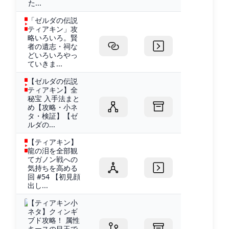
た...
「ゼルダの伝説
ティアキン」攻
略いろいろ。賢
者の遺志・祠な
どいろいろやっ
ていきま...
【ゼルダの伝説
ティアキン】全
秘宝 入手法まと
め【攻略・小ネ
タ・検証】【ゼ
ルダの...
【ティアキン】
龍の泪を全部観
てガノン戦への
気持ちを高める
回 #54 【初見顔
出し...
【ティアキン小
ネタ】クィンギ
ブド攻略！ 属性
キースの目玉で