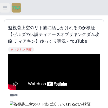
Open main menu
ティアキン
監視砦上空のリト族に話しかけれるのか検証
ティアキン 祠
【ゼルダの伝説ティアーズオブザキングダム攻
略 ティアキン】ゆっくり実況 - YouTube
ティアキン 武器
ティアキン 洞窟
ティアキン 攻略
#0