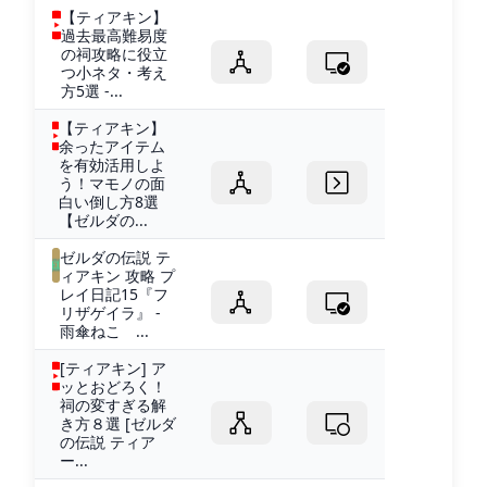
【ティアキン】
過去最高難易度
の祠攻略に役立
つ小ネタ・考え
方5選 -...
【ティアキン】
余ったアイテム
を有効活用しよ
う！マモノの面
白い倒し方8選
【ゼルダの...
ゼルダの伝説 テ
ィアキン 攻略 プ
レイ日記15『フ
リザゲイラ』 -
雨傘ねこ ...
[ティアキン] ア
ッとおどろく！
祠の変すぎる解
き方８選 [ゼルダ
の伝説 ティア
ー...