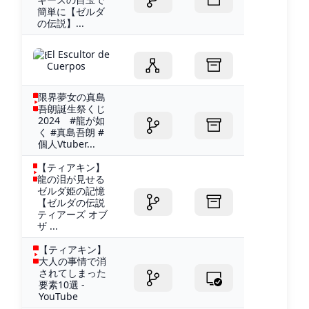
簡単に【ゼルダ
の伝説】...
El Escultor de
Cuerpos
限界夢女の真島
吾朗誕生祭くじ
2024 #龍が如
く #真島吾朗 #
個人Vtuber...
【ティアキン】
龍の泪が見せる
ゼルダ姫の記憶
【ゼルダの伝説
ティアーズ オブ
ザ ...
【ティアキン】
大人の事情で消
されてしまった
要素10選 -
YouTube