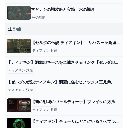
マヤナシの祠攻略と宝箱｜氷の導き
祠の攻略
注目📹
【ゼルダの伝説 ティアキン】『サハスーラ鳥望台』の扉の開け方【洞窟のキノコは…】 GAME魂.com
ティアキン 洞窟
【ティアキン】洞窟のキースを全滅させるリンク【ゼルダの伝説 ティアーズ オブ ザ キングダム】 - YouTube
ティアキン 洞窟
【ゼルダの伝説ティアキン】洞窟に住むヒノックス三兄弟。レイクサイド馬宿・ゲルドキャニオン馬宿・平原外れの馬宿攻略（洞窟の巨人三兄弟、封じられた井戸、馬番の願いごと） Part97 - YouTube
ティアキン 洞窟
【霧の戦場のヴェルディーナ】ブレイクの方法と有効活用の仕方│KOUs gameplay guide
ティアキン 洞窟
【ティアキン】チューリはどこにいる？へブラ山南岳洞窟の場所など【ゼルダの伝説 ティアーズオブザキングダム】 – ぶこもり