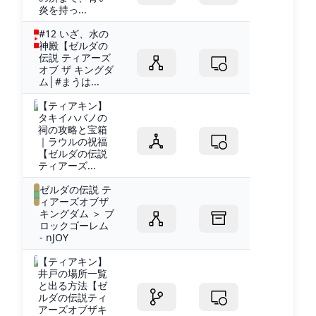
炎を持っ...
#12 いざ、水の
神殿【ゼルダの
伝説 ティアーズ
オブ ザ キングダ
ム│#まうは...
【ティアキン】
タキイハバノの
祠の攻略と宝箱
｜ラウルの祝福
【ゼルダの伝説
ティアーズ...
ゼルダの伝説 テ
ィアーズオブザ
キングダム ＞ ブ
ロックゴーレム
- nJOY
【ティアキン】
井戸の場所一覧
と出る方法【ゼ
ルダの伝説ティ
アーズオブザキ