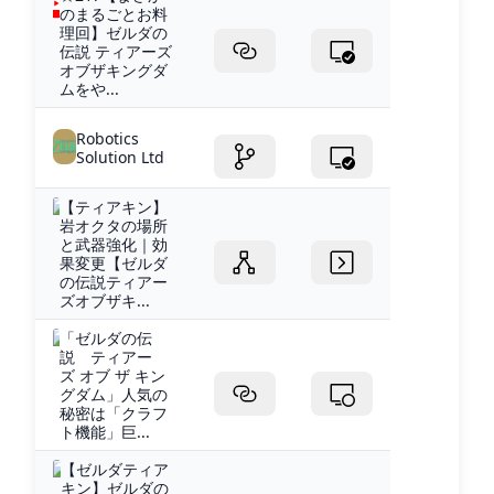
のまるごとお料
理回】ゼルダの
伝説 ティアーズ
オブザキングダ
ムをや...
Robotics
Solution Ltd
【ティアキン】
岩オクタの場所
と武器強化｜効
果変更【ゼルダ
の伝説ティアー
ズオブザキ...
「ゼルダの伝
説 ティアー
ズ オブ ザ キン
グダム」人気の
秘密は「クラフ
ト機能」巨...
【ゼルダティア
キン】ゼルダの