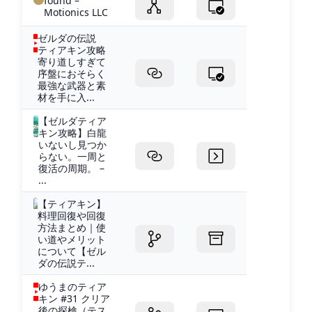
found –
Motionics LLC
ゼルダの伝説
ティアキン攻略
寄り道しすぎて
序盤におそらく
最強な武器と素
材を手に入...
【ゼルダティア
キン攻略】白龍
いないし見つか
らない。一周と
復活の周期。 –
...
【ティアキン】
料理回復や回復
方法まとめ｜使
い道やメリット
について【ゼル
ダの伝説テ...
ゆうまのティア
キン #31 クリア
後の探検（テス