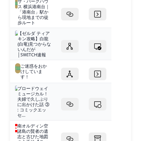
ザ・パークハウ
ス 横浜港南台｜
「港南台」駅か
ら現地までの徒
歩ルート
【ゼルダ ティア
キン攻略】白龍
(白竜)見つからな
いんだが
│SWITCH速報
ご迷惑をおか
けしていま
す！
ブロードウェイ
ミュージカル！
夫婦で久しぶり
に出かけた話 ③
: コミックエッ
セ...
南オルディン空
諸島の賢者の遺
志と古びた地図