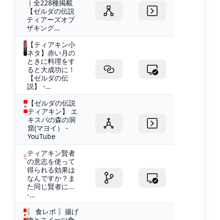
｜全228種掲載
【ゼルダの伝説
ティアーズオブ
ザキング...
【ティアキン小
ネタ】赤い月の
ときに料理をす
ると大成功に！
【ゼルダの伝
説】 -...
【ゼルダの伝説
ティアキン】 エ
キスパの森の洞
窟(マヨイ） -
YouTube
ティアキン賢者
の意志を使って
得られる効果は
なんですか？ま
た同じ賢者に...
-...
〖 食レポ 〗揚げ
物とスイーツ食