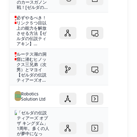
のカースガノン
戦！[ゼルダの...
必ずやるべき！
リンク５つ目以
上の能力を解放
させる方法【ゼ
ルダの伝説ティ
アキン】...
ルーテス湖の洞
窟に潜むヒノッ
クス三兄弟（次
男）とマヨイ
【ゼルダの伝説
ティアーズオ...
Robotics
Solution Ltd
「ゼルダの伝説
ティアーズ オブ
ザ キングダム」
1周年。多くの人
が夢中になっ