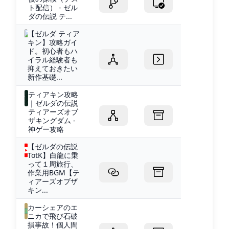
ト配信） - ゼル
ダの伝説 テ...
【ゼルダ ティア
キン】攻略ガイ
ド。初心者もハ
イラル経験者も
抑えておきたい
新作基礎...
ティアキン攻略
｜ゼルダの伝説
ティアーズオブ
ザキングダム -
神ゲー攻略
【ゼルダの伝説
TotK】白龍に乗
って１周旅行、
作業用BGM【テ
ィアーズオブザ
キン...
カーシェアのエ
ニカで飛び石破
損事故！個人間