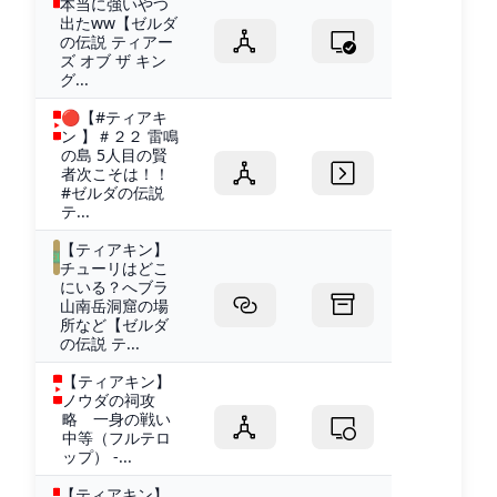
本当に強いやつ
出たww【ゼルダ
の伝説 ティアー
ズ オブ ザ キン
グ...
🔴【#ティアキ
ン 】＃２２ 雷鳴
の島 5人目の賢
者次こそは！！
#ゼルダの伝説
テ...
【ティアキン】
チューリはどこ
にいる？へブラ
山南岳洞窟の場
所など【ゼルダ
の伝説 テ...
【ティアキン】
ノウダの祠攻
略 一身の戦い
中等（フルテロ
ップ） -...
【ティアキン】