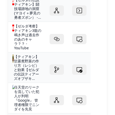
ティアキン】闘
技場跡地の洞窟
(マヨイ＋夢見の
勇者ズボン） -...
【ゼルダ考察】
ティアキン3龍の
鳴き声は過去作
のあのキャ
ラ？？ -
YouTube
【ティアキン】
甘露煮野菜の作
り方（レシピ）
と効果【ゼルダ
の伝説ティアー
ズオブザキ...
任天堂のリーク
を流していた犯
人が判明
『Google』 管
理者権限でニン
ダイを先見