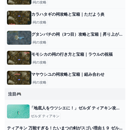
祠の攻略
カラハタギの祠攻略と宝箱｜ただよう炎
祠の攻略
グタンバチの祠（3つ目）攻略と宝箱｜昇り上がる力
祠の攻略
モモシカの祠の行き方と宝箱｜ラウルの祝福
祠の攻略
マヤウシユの祠攻略と宝箱｜組み合わせ
祠の攻略
注目🎮
「地底人をウツシエに！」ゼルダ ティアキン攻略「メインチャレンジ編」【ゼルダの伝説ティアーズオブザキングダム攻略】 GameGamingGames
ゼルダ ティアキン
ティアキン 万能すぎる！たいまつの剣がスゴい理由１９ ゼルダの伝説 ティアーズ オブ ザ キングダム - YouTube