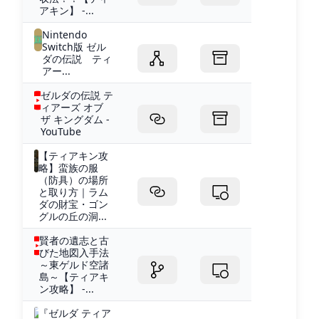
アキン】 -...
Nintendo
Switch版 ゼル
ダの伝説 ティ
アー...
ゼルダの伝説 テ
ィアーズ オブ
ザ キングダム -
YouTube
【ティアキン攻
略】蛮族の服
（防具）の場所
と取り方｜ラム
ダの財宝・ゴン
グルの丘の洞...
賢者の遺志と古
びた地図入手法
～東ゲルド空諸
島～【ティアキ
ン攻略】 -...
『ゼルダ ティア