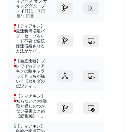
ィアーズ オブ ザ
キングダム・プ
レイ日記 ０日
目/１日目 - ...
【ティアキン】
最速装備増殖バ
グ！セーブ＆ロ
ード不要で連続
爆速増殖させる
方法がヤバ...
【徹底比較】ブ
レワイvsティア
キンの敵キャラ
ってどっちが強
い？【ゼルダの
伝説ティ...
【ティアキン】
知らないと大損!!
取り返しのつか
ない要素まとめ
【総集編】 -...
【ティアキン】
白龍の龍岩石の