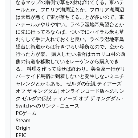
なるマップの南側で草を刈れば出てくる。東ハテ
ールとか、フロリア湖周辺とか。フロリア湖周辺
は天気が悪くて雷が落ちてることが多いので、東
ハテールがやりやすい。ラベラ湿地帯鳥望台とか
に先に行ってるならば、ついでにハイラル米も草
刈りして手に入れておくと良い。ラベラ湿地帯鳥
望台は街道からは行きづらい場所なので、空から
行った方が楽。 購入したい場合はカカリコ村の西
側の街道を移動しているレーゲンから購入でき
る。 料理を作って渡せば終わり。美食家一行がリ
バーサイド馬宿に到着しないと発生しないミニチ
ャレンジとかもある。 ゼルダの伝説 ティアーズ
オブ ザ キングダム|オンラインコード版へのリン
ク ゼルダの伝説 ティアーズ オブ ザ キングダム -
Switchへのリンク - ニュース
PCゲーム
Steam
Origin
EPIC