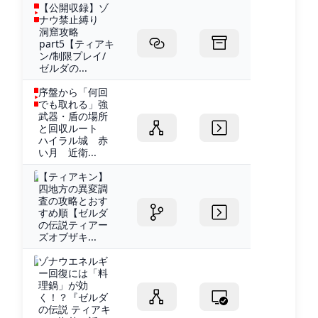
【公開収録】ゾ
ナウ禁止縛り
洞窟攻略
part5【ティアキ
ン/制限プレイ/
ゼルダの...
序盤から「何回
でも取れる」強
武器・盾の場所
と回収ルート
ハイラル城 赤
い月 近衛...
【ティアキン】
四地方の異変調
査の攻略とおす
すめ順【ゼルダ
の伝説ティアー
ズオブザキ...
ゾナウエネルギ
ー回復には「料
理鍋」が効
く！？『ゼルダ
の伝説 ティアキ