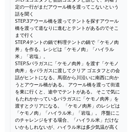
定の一行がまだアウール橋を渡ってこないという
話を聞く
STEP.3アウール橋を渡ってテントを探すアウール
橋を渡って道なりに進むとテントがあるのでそこ
まで行く
STEP.4テントの鍋で料理テントの鍋で「ケモノ肉
丼」を作る。レシピは「ケモノ肉」「ハイラル
米」「岩塩」。
STEP.5パラガスに「ケモノ肉丼」を渡す「ケモノ
肉丼」をパラガスに渡してクリア ゴエタフとの会
話がヒントになる。馬宿から川沿いに南西に向か
うとアウール橋がある。 アウール橋を渡って街道
を東に行くと、途中でテントがある。 そこで気に
もたれかかっているパラガスに「ケモノ肉丼」を
渡すとクリアになる。 「ケモノ肉丼」のレシピは
「ケモノ肉」「ハイラル米」「岩塩」。 序盤にこ
のチャレンジをする場合、「ハイラル米」だけな
いかもしれないが、ハイラル米は多少気温が高く