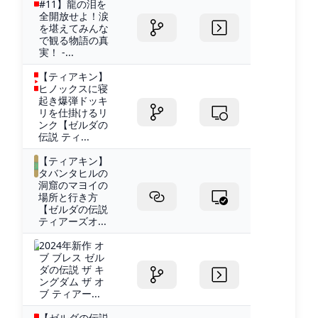
#11】龍の泪を
全開放せよ！涙
を堪えてみんな
で観る物語の真
実！ -...
【ティアキン】
ヒノックスに寝
起き爆弾ドッキ
リを仕掛けるリ
ンク【ゼルダの
伝説 ティ...
【ティアキン】
タバンタヒルの
洞窟のマヨイの
場所と行き方
【ゼルダの伝説
ティアーズオ...
2024年新作 オ
ブ ブレス ゼル
ダの伝説 ザ キ
ングダム ザ オ
ブ ティアー...
【ゼルダの伝説