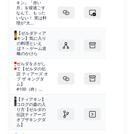
キン』「赤い
月」を寝過ごす
なんて、もった
いない！ 実は料
理が“大...
【ゼルダティア
キン】気に入り
の料理といえ
ば？ – ゲーム攻
略のかけら
ゼルダをさがし
て【ゼルダの伝
説 ティアーズ オ
ブ ザ キングダ
ム】
#100（終）...
【ティアキン】
コログの森の入
り方【ゼルダの
伝説ティアーズ
オブザキングダ
ム】