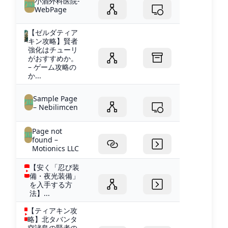
小酒外科医院-
WebPage
【ゼルダティア
キン攻略】賢者
強化はチューリ
がおすすめか。
– ゲーム攻略の
か...
Sample Page
– Nebilimcen
Page not
found –
Motionics LLC
【安く「忍び装
備・夜光装備」
を入手する方
法】...
【ティアキン攻
略】北タバンタ
空諸島の賢者の