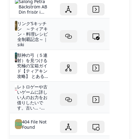
Salong Petra
Bäckström AB
Din frisör i...
リンク’Sキッチ
ン ～ティアキ
ン・料理レシピ
全制覇記念～｜
siki
獣神の弓（５連
射）を見つける
究極の宝箱ガイ
ド【ティアキン
攻略】 とある...
レトロゲーや古
いゲームに詳し
い人のお力をお
借りしたいで
す。古い... -...
404 File Not
Found