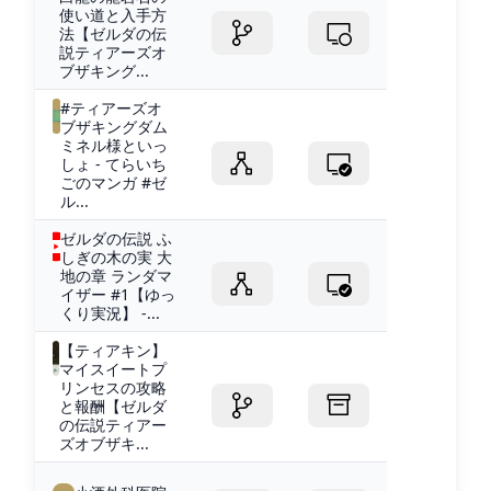
使い道と入手方
法【ゼルダの伝
説ティアーズオ
ブザキング...
#ティアーズオ
ブザキングダム
ミネル様といっ
しょ - てらいち
ごのマンガ #ゼ
ル...
ゼルダの伝説 ふ
しぎの木の実 大
地の章 ランダマ
イザー #1【ゆっ
くり実況】 -...
【ティアキン】
マイスイートプ
リンセスの攻略
と報酬【ゼルダ
の伝説ティアー
ズオブザキ...