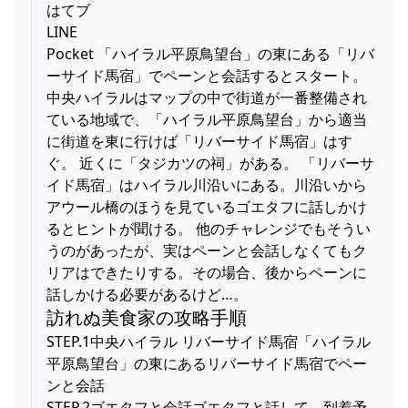
はてブ
LINE
Pocket 「ハイラル平原鳥望台」の東にある「リバ
ーサイド馬宿」でペーンと会話するとスタート。
中央ハイラルはマップの中で街道が一番整備され
ている地域で、「ハイラル平原鳥望台」から適当
に街道を東に行けば「リバーサイド馬宿」はす
ぐ。 近くに「タジカツの祠」がある。 「リバーサ
イド馬宿」はハイラル川沿いにある。川沿いから
アウール橋のほうを見ているゴエタフに話しかけ
るとヒントが聞ける。 他のチャレンジでもそうい
うのがあったが、実はペーンと会話しなくてもク
リアはできたりする。その場合、後からペーンに
話しかける必要があるけど…。
訪れぬ美食家の攻略手順
STEP.1中央ハイラル リバーサイド馬宿「ハイラル
平原鳥望台」の東にあるリバーサイド馬宿でペー
ンと会話
STEP.2ゴエタフと会話ゴエタフと話して、到着予