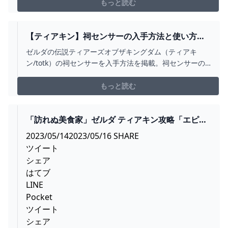
MTGアリーナ配信は毎週月曜日と金曜日の20時からで
もっと読む
す。第一、第二月曜日は特殊ルール、その他はBO1スタ
ンでの視聴者との指名対戦会になります。▼第二チャン
ネル...
【ティアキン】祠センサーの入手方法と使い方
【ゼルダの伝説ティアーズオブザキングダム】 -
ゼルダの伝説ティアーズオブザキングダム（ティアキ
神ゲー攻略
ン/totk）の祠センサーを入手方法を掲載。祠センサーの
使い方や入手できるメインチャレンジの攻略チャートに
ついても紹介しています。
もっと読む
「訪れぬ美食家」ゼルダ ティアキン攻略「エピソ
ードチャレンジ編」【ゼルダの伝説ティアーズオ
2023/05/142023/05/16 SHARE
ブザキングダム攻略】 GAMEGAMINGGAMES
ツイート
シェア
はてブ
LINE
Pocket
ツイート
シェア