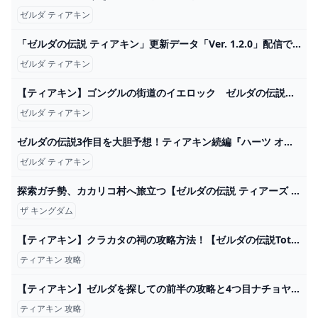
ゼルダ ティアキン
「ゼルダの伝説 ティアキン」更新データ「Ver. 1.2.0」配信で兵士の剣とハイラルダケが手に入る - GAME Watch
ゼルダ ティアキン
【ティアキン】ゴングルの街道のイエロック ゼルダの伝説ティアーズ オブザキングダム #ゼルダの伝説 #ティアキン #zelda #shorts - YouTube
ゼルダ ティアキン
ゼルダの伝説3作目を大胆予想！ティアキン続編『ハーツ オブ ザ ユニバース』はこうなる - Libero Engineer
ゼルダ ティアキン
探索ガチ勢、カカリコ村へ旅立つ【ゼルダの伝説 ティアーズ オブ ザ キングダム】#011 - YouTube
ザ キングダム
【ティアキン】クラカタの祠の攻略方法！【ゼルダの伝説TotK】
ティアキン 攻略
【ティアキン】ゼルダを探しての前半の攻略と4つ目ナチョヤハの祠の行き方【ゼルダ ティアーズオブザキングダム】 ｜ ローシュとライの人生クエスト
ティアキン 攻略