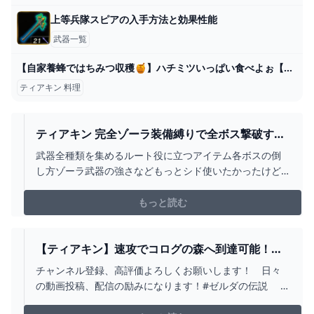
上等兵隊スピアの入手方法と効果性能
武器一覧
【自家養蜂ではちみつ収穫🍯】ハチミツいっぱい食べよぉ【ゆっくり実況】 - YouTube
ティアキン 料理
ティアキン 完全ゾーラ装備縛りで全ボス撃破する
必須知識 ゼルダの伝説 ティアーズ オブ ザ キング
武器全種類を集めるルート役に立つアイテム各ボスの倒
ダム - YOUTUBE
し方ゾーラ武器の強さなどもっとシド使いたかったけど
戦闘中近くにいないヤツ追記・弓盾集め用のライクは里
への陸路や洞窟にいるよ■技の発見者様、コメントいただ
もっと読む
ければ概要欄にリンク等記載させて頂きます#縛りの試練
極位#ティアキン#バグ#小ネタ#裏技#ぶらリンク
【ティアキン】速攻でコログの森へ到達可能！！
迷いの森を突破してコログの森へ行くためのルー
チャンネル登録、高評価よろしくお願いします！ 日々
トを詳細解説【ゼルダの伝説】【攻略】 -
の動画投稿、配信の励みになります！#ゼルダの伝説 #
YOUTUBE
ティアーズオブザキングダム #ティアキン▼配信日時