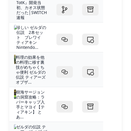
TotK』開発当
初、カオス状態
だった│SWITCH
速報
珍しい ゼルダの
伝説 2本セッ
ト ブレワイ
ティアキン
Nintendo...
料理の効果を他
の料理に移す裏
技がめちゃくち
ゃ便利 ゼルダの
伝説 ティアーズ
オブザ...
樹海サージョン
の洞窟攻略：ラ
バーキャップ入
手とマヨイ【テ
ィアキン】 と
あ...
ゼルダの伝説 テ