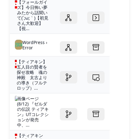
【フォールガイ
ズ】今日怖い夢
みたから話聞い
て(´;ω;｀)【初見
さん大歓迎】
【視...
WordPress ›
Error
【ティアキン】
五人目の賢者を
探せ攻略 魂の
神殿 太古より
の導き（フルテ
ロップ）...
画像ページ
(8/12) 『ゼルダ
の伝説 ティアキ
ン』UTコレクシ
ョンが発売
中、...
【ティアキン