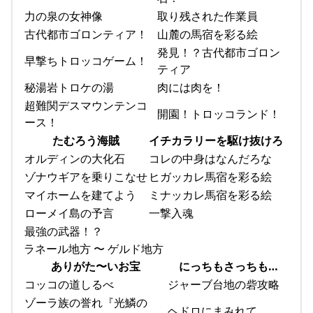
力の泉の女神像
取り残された作業員
古代都市ゴロンティア！
山麓の馬宿を彩る絵
発見！？古代都市ゴロン
早撃ちトロッコゲーム！
ティア
秘湯岩トロケの湯
肉には肉を！
超難関デスマウンテンコ
開園！トロッコランド！
ース！
たむろう海賊
イチカラリーを駆け抜けろ
オルディンの大化石
コレの中身はなんだろな
ゾナウギアを乗りこなせ
ヒガッカレ馬宿を彩る絵
マイホームを建てよう
ミナッカレ馬宿を彩る絵
ローメイ島の予言
一撃入魂
最強の武器！？
ラネール地方 〜 ゲルド地方
ありがた〜いお宝
にっちもさっちも…
コッコの道しるべ
ジャーブ台地の砦攻略
ゾーラ族の誉れ『光鱗の
ヘドロにまみれて