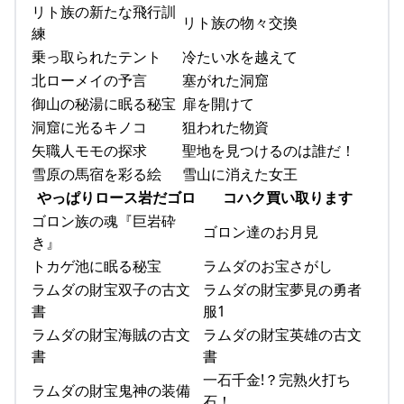
リト族の新たな飛行訓
リト族の物々交換
練
乗っ取られたテント
冷たい水を越えて
北ローメイの予言
塞がれた洞窟
御山の秘湯に眠る秘宝
扉を開けて
洞窟に光るキノコ
狙われた物資
矢職人モモの探求
聖地を見つけるのは誰だ！
雪原の馬宿を彩る絵
雪山に消えた女王
やっぱりロース岩だゴロ
コハク買い取ります
ゴロン族の魂『巨岩砕
ゴロン達のお月見
き』
トカゲ池に眠る秘宝
ラムダのお宝さがし
ラムダの財宝双子の古文
ラムダの財宝夢見の勇者
書
服1
ラムダの財宝海賊の古文
ラムダの財宝英雄の古文
書
書
一石千金!？完熟火打ち
ラムダの財宝鬼神の装備
石！