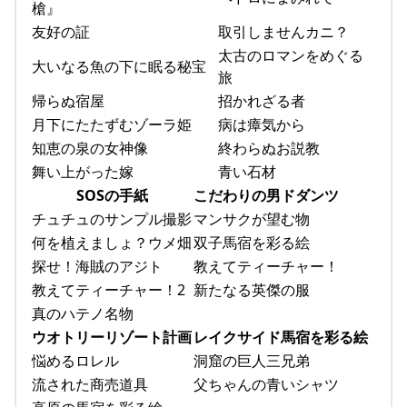
槍』
友好の証
取引しませんカニ？
太古のロマンをめぐる
大いなる魚の下に眠る秘宝
旅
帰らぬ宿屋
招かれざる者
月下にたたずむゾーラ姫
病は瘴気から
知恵の泉の女神像
終わらぬお説教
舞い上がった嫁
青い石材
SOSの手紙
こだわりの男ドダンツ
チュチュのサンプル撮影
マンサクが望む物
何を植えましょ？ウメ畑
双子馬宿を彩る絵
探せ！海賊のアジト
教えてティーチャー！
教えてティーチャー！2
新たなる英傑の服
真のハテノ名物
ウオトリーリゾート計画
レイクサイド馬宿を彩る絵
悩めるロレル
洞窟の巨人三兄弟
流された商売道具
父ちゃんの青いシャツ