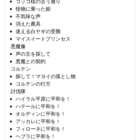
コッコ様の言う通り
怪物に乗った姫
不気味な声
消えた農具
迷える白ヤギの受難
マイスイートプリンセス
悪魔像
声の主を探して
悪魔との契約
コルテン
探して！マヨイの落とし物
コルテンの行方
討伐隊
ハイラル平原に平和を！
ハテールに平和を！
オルディンに平和を！
アッカレに平和を！
フィローネに平和を！
ヘブラに平和を！