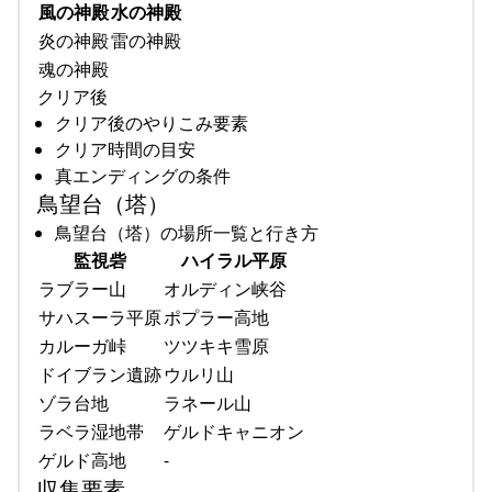
風の神殿
水の神殿
炎の神殿
雷の神殿
魂の神殿
クリア後
クリア後のやりこみ要素
クリア時間の目安
真エンディングの条件
鳥望台（塔）
鳥望台（塔）の場所一覧と行き方
監視砦
ハイラル平原
ラブラー山
オルディン峡谷
サハスーラ平原
ポプラー高地
カルーガ峠
ツツキキ雪原
ドイブラン遺跡
ウルリ山
ゾラ台地
ラネール山
ラベラ湿地帯
ゲルドキャニオン
ゲルド高地
-
収集要素