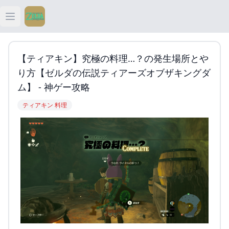
Open main menu
ティアキン
【ティアキン】究極の料理…？の発生場所とや
ティアキン 祠
り方【ゼルダの伝説ティアーズオブザキングダ
ム】 - 神ゲー攻略
ティアキン 武器
ティアキン 料理
ティアキン 攻略