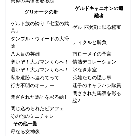
高原の馬宿を彩る絵
ゲルドキャニオンの遭
グリオークの肝
難者
ゲルド族の誇り『七宝の武
ゲルド砂漠に眠る秘宝
具』
タンブル・ウィードの大掃
ティクルと勝負！
除
八人目の英雄
南ローメイの予言
寒いぞ！大ガマンくらべ！
情熱デコレーション
暑いぞ！大ガマンくらべ！
氷なき氷室
私を遺跡へ連れてって
英雄たちの隠し事
行方不明のオーナー
迷子のキャラバン隊員
閉ざされた馬宿を彩る
閉ざされた馬宿を彩る絵1
絵2
閉じ込められたピアフェ
その他のミニチャレ
その他一覧
母なる女神像