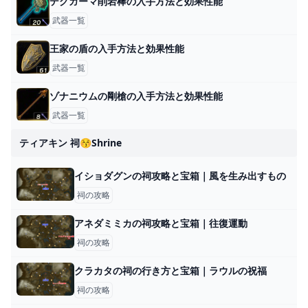
デグガーマ削岩棒の入手方法と効果性能
武器一覧
王家の盾の入手方法と効果性能
武器一覧
ゾナニウムの剛槍の入手方法と効果性能
武器一覧
ティアキン 祠😚shrine
イショダグンの祠攻略と宝箱｜風を生み出すもの
祠の攻略
アネダミミカの祠攻略と宝箱｜往復運動
祠の攻略
クラカタの祠の行き方と宝箱｜ラウルの祝福
祠の攻略