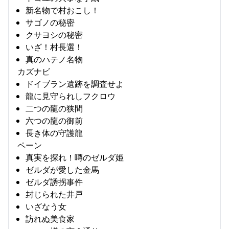
新名物で村おこし！
サゴノの秘密
クサヨシの秘密
いざ！村長選！
真のハテノ名物
カズナビ
ドイブラン遺跡を調査せよ
龍に見守られしフクロウ
二つの龍の狭間
六つの龍の御前
長き体の守護龍
ペーン
真実を探れ！噂のゼルダ姫
ゼルダが愛した金馬
ゼルダ誘拐事件
封じられた井戸
いざなう女
訪れぬ美食家