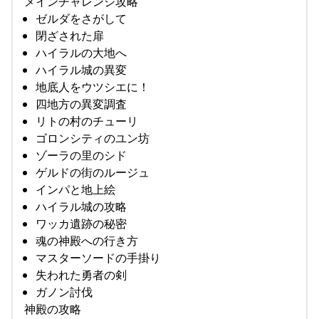
メインチャレンジ攻略
ゼルダをさがして
閉ざされた扉
ハイラルの大地へ
ハイラル城の異変
地底人をウツシエに！
四地方の異変調査
リトの村のチューリ
ゴロンシティのユン坊
ゾーラの里のシド
ゲルドの街のルージュ
インパと地上絵
ハイラル城の攻略
ワッカ遺跡の秘密
魂の神殿への行き方
マスターソードの手掛り
失われた勇者の剣
ガノン討伐
神殿の攻略