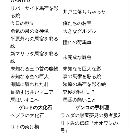
WANTED
リバーサイド馬宿を彩
井戸に落ちちゃった
る絵
今日の献立
俺たちのお宝
勇気の泉の女神像
大きなグルグル
平原外れの馬宿を彩る
憧れの荷馬車
絵
新マリッタ馬宿を彩る
未完成な厩舎
絵
未知なる三つ首の魔物
未知なる巨大な影
未知なる空の巨人
森の馬宿を彩る絵
海賊に襲われた村
湿原の馬宿を彩る絵
目指すは井戸マニア
究極の料理…？
馬はいずこへ
馬番の願いごと
ゲルドの大化石
ゲンコの手料理
ヘブラの大化石
ラムダの財宝夢見の勇者服2
リト族の伝統『オオワシの
リトの架け橋
弓』