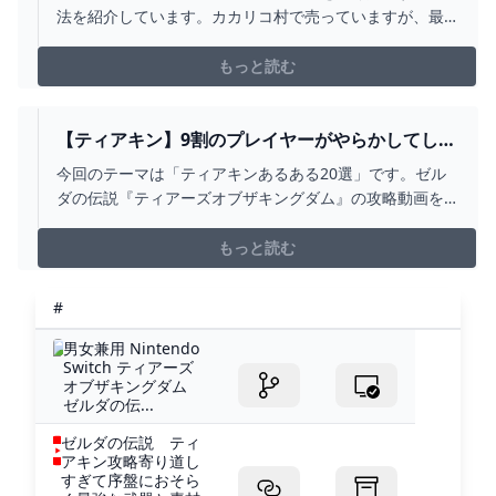
ー ヒダマリ草の場所 カカリコ村 攻略 ゼ
法を紹介しています。カカリコ村で売っていますが、最
ルダの伝説 ティアーズ オブ ザ キングダム テ
初は一部位「5000ルピー」と非常に高いので「500～800
ィアキン - YOUTUBE
ルピー」まで安くするミニチャレンジ「病は瘴気から」
もっと読む
の進め方を紹介しています。忍び装備は「静かさアッ
プ」の効果があり、夜光装備は二段階強化するとセット
ボーナ...
【ティアキン】9割のプレイヤーがやらかしてしま
う、ティアキンあるある20選【ゼルダの伝説ティ
今回のテーマは「ティアキンあるある20選」です。ゼル
アーズオブザキングダム/ティアキン】【ゆっくり
ダの伝説『ティアーズオブザキングダム』の攻略動画を
解説】 - YOUTUBE
あげています。■お借りしたBGMしゃろう様 おどれグロ
ッケンシュピールしゃろう様 神隠しの真相しゃろう様
もっと読む
10℃しゃろう様 You and
me(https://www.youtube.com/@Shar...
#
男女兼用 Nintendo
Switch ティアーズ
オブザキングダム
ゼルダの伝...
ゼルダの伝説 ティ
アキン攻略寄り道し
すぎて序盤におそら