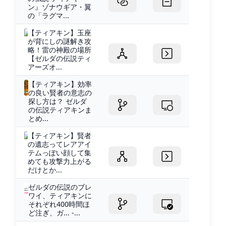
ン』ゾナウギア・翼
の「ラグマ...
【ティアキン】玉座
が背にしの謎解き攻
略！雷の神殿の場所
【ゼルダの伝説ティ
アーズオ...
【ティアキン】効率
の良い賢者の意志の
探し方は？ ゼルダ
の伝説ティアキンま
とめ...
【ティアキン】賢者
の遺志ってレアアイ
テムっぽい顔して集
めても攻撃力上がる
だけとか...
ゼルダの伝説のブレ
ワイ、ティアキンに
それぞれ400時間ほ
ど注ぎ、ガ... -...