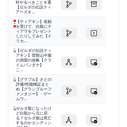
対やるべきこと８選
【ゼルダの伝説ティ
アーズオ...
【ティアキン】依頼
を受けて、白龍にテ
ィアラをプレゼント
したりしてみた【ド
リカ...
【ゼルダの伝説ティ
アキン】雷獣山中腹
の洞窟の攻略【クラ
イムバンダナ】
こ...
【グラブル】さとの
評価/性能検証まと
め【グランブルーフ
ァンタジー】 - ゲー
ムウ...
ゼルダ龍になったけ
ど白龍から元に戻
る？ゼルダ姫は死亡
するのかエンディン