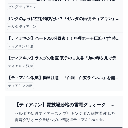
ゼルダ ティアキン
リンクのように空を飛びたい？『ゼルダの伝説 ティアキン』ゾナウギア・翼の「ラグマット」が原作再現すぎる（インサイド） - Yahoo!ニュース
ゼルダ ティアキン
【ティアキン】ハート750分回復！！料理ポーチ圧迫せず1枠で超回復出来る食べ物がこちら【ゼルダの伝説 ティアーズ オブ ザ キングダム】 - YouTube
ティアキン 料理
【ティアキン】ラムダの財宝 双子の古文書「弟の印を兄で示せば」とは？チンクルの服の入手方法【ゼルダの伝説ティアーズオブザキングダム】
ティアキン 洞窟
【ティアキン攻略】簡単注意！「白銀、白髪ライネル」を無効化して安全で簡単に倒す討伐方法を発見してしまいました、出現場所も紹介します【ティアーズオブザキングダム】 - YouTube
ティアキン 攻略
【ティアキン】闘技場跡地の雷電グリオーク ゼ
ルダの伝説ティアーズオブザキングダム #ゼル
ゼルダの伝説ティアーズオブザキングダム闘技場跡地の
ダの伝説 #ティアキン #ZELDA #SHORTS -
雷電グリオーク#ゼルダの伝説 #ティアキン#zelda
YOUTUBE
#shorts