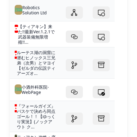
Robotics
Solution Ltd
【ティアキン】来
た!!最新Ver.1.2.1で
武器装備無限増
殖!!...
ルーテス湖の洞窟に
潜むヒノックス三兄
弟（次男）とマヨイ
【ゼルダの伝説ティ
アーズオ...
小酒外科医院-
WebPage
『フォールガイズ』
バスケで決めろ同点
ゴール！！【ゆっく
り実況】(ノックア
ウト ク...