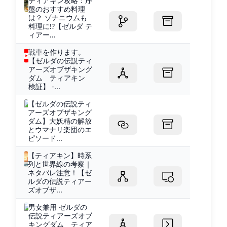
ティアキン攻略：序
盤のおすすめ料理
は？ ゾナニウムも
料理に!?【ゼルダ テ
ィアー...
戦車を作ります。
【ゼルダの伝説ティ
アーズオブザキング
ダム ティアキン
検証】 -...
【ゼルダの伝説ティ
アーズオブザキング
ダム】大妖精の解放
とウマナリ楽団のエ
ピソード...
【ティアキン】時系
列と世界線の考察｜
ネタバレ注意！【ゼ
ルダの伝説ティアー
ズオブザ...
男女兼用 ゼルダの
伝説ティアーズオブ
キングダム ティア