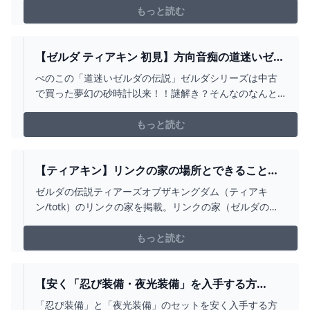
もっと読む
【ゼルダ ティアキン 初見】方向音痴の道迷いゼル
ダの伝説 強い装備ほしい！！マップ広げて素材
ぺのこの「道迷いゼルダの伝説」ゼルダシリーズは中古
集めて祠めぐる【ティアーズオブザキングダム 個
で買った夢幻の砂時計以来！！謎解き？そんなのなんと
人VTUBER ちょっぺのこチャンネル】 - YOUTUBE
かなるっしょ？？前回の動画はこちら（金の馬！！お前
が好きだ！！）https://youtube.com/live/QQaH6qx2VhI
もっと読む
＜＜＜＜配信コメントのガイドライン＞＞＞＞OKコメン
ト（積極的に読みます）・は...
【ティアキン】リンクの家の場所とできること
【ゼルダの伝説ティアーズオブザキングダム】 -
ゼルダの伝説ティアーズオブザキングダム（ティアキ
神ゲー攻略
ン/totk）のリンクの家を掲載。リンクの家（ゼルダの
家）の場所や行き方をはじめ、できることや小ネタ・考
察についても紹介しています。
もっと読む
【安く「忍び装備・夜光装備」を入手する方
法】 病は瘴気から ミニチャレンジ 5000ルピ
「忍び装備」と「夜光装備」のセットを安く入手する方