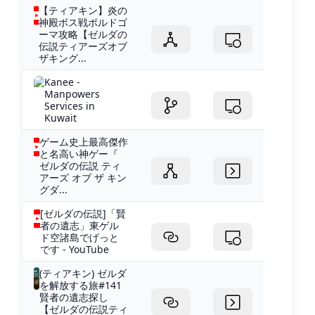
【ティアキン】炎の
神殿ボス戦ボルドゴ
ーマ攻略【ゼルダの
伝説ティアーズオブ
ザキング...
Kanee -
Manpowers
Services in
Kuwait
ゲーム史上最高傑作
と名高い神ゲー『
ゼルダの伝説 ティ
アーズ オブ ザ キン
グダ...
[ゼルダの伝説]「賢
者の遺志」東ゲル
ド空諸島でげっと
です - YouTube
(ティアキン) ゼルダ
を解放する旅#141
賢者の遺志探し
【ゼルダの伝説ティ