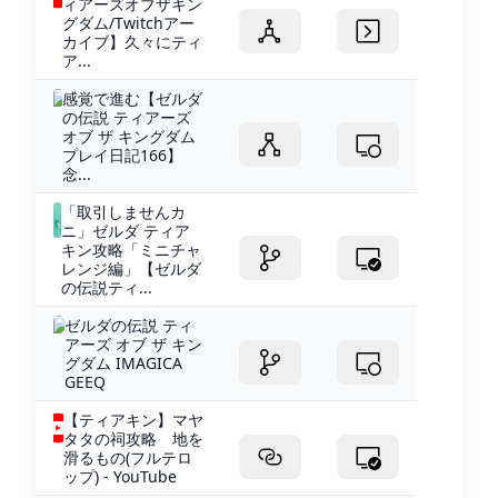
ィアーズオブザキン
グダム/Twitchアー
カイブ】久々にティ
ア...
感覚で進む【ゼルダ
の伝説 ティアーズ
オブ ザ キングダム
プレイ日記166】
念...
「取引しませんカ
ニ」ゼルダ ティア
キン攻略「ミニチャ
レンジ編」【ゼルダ
の伝説ティ...
ゼルダの伝説 ティ
アーズ オブ ザ キン
グダム IMAGICA
GEEQ
【ティアキン】マヤ
タタの祠攻略 地を
滑るもの(フルテロ
ップ) - YouTube