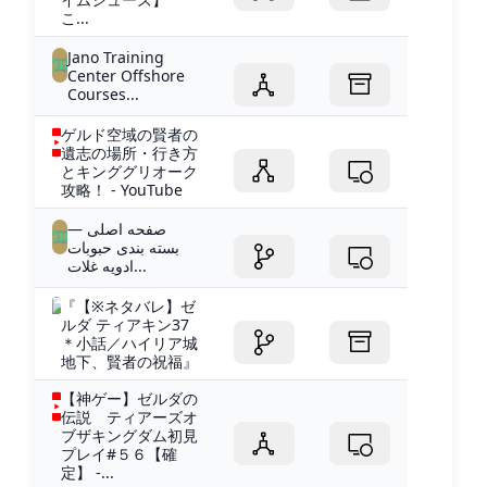
こ...
Jano Training
Center Offshore
Courses...
ゲルド空域の賢者の
遺志の場所・行き方
とキンググリオーク
攻略！ - YouTube
صفحه اصلی —
بسته بندی حبوبات
ادویه غلات...
『【※ネタバレ】ゼ
ルダ ティアキン37
＊小話／ハイリア城
地下、賢者の祝福』
【神ゲー】ゼルダの
伝説 ティアーズオ
ブザキングダム初見
プレイ#５６【確
定】 -...