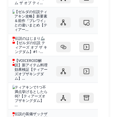
ム ザ オブ ティ...
【ゼルダの伝説ティ
アキン攻略】新要素
＆前作『ブレワイ』
との違いまとめ【テ
ィアー...
伝説のはじまり🦾
【ゼルダの伝説 テ
ィアーズ オブ ザ キ
ングダム】#1 -...
【VOICEROID解
説】新アイテム料理
効果検証【ティアー
ズオブザキングダ
ム】...
ティアキンで1つ不
満点挙げるとしたら
何?【ティアーズオ
ブザキングダム】
...
伝説の装備ザックザ