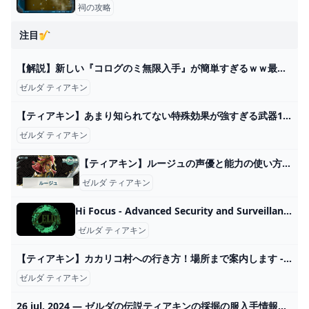
祠の攻略
注目🎷
【解説】新しい『コログのミ無限入手』が簡単すぎるｗｗ最近の小ネタを3つ紹介！【ゼルダの伝説 ブレス オブ ザ ワイルド】 - YouTube
ゼルダ ティアキン
【ティアキン】あまり知られてない特殊効果が強すぎる武器10選【ゼルダの伝説ティアーズオブザキングダム/ティアキン】【ゆっくり解説】 - YouTube
ゼルダ ティアキン
【ティアキン】ルージュの声優と能力の使い方【ゼルダの伝説ティアーズオブザキングダム】 - 神ゲー攻略
ゼルダ ティアキン
Hi Focus - Advanced Security and Surveillance Solutions - Hi Focus CCTV
ゼルダ ティアキン
【ティアキン】カカリコ村への行き方！場所まで案内します - YouTube
ゼルダ ティアキン
26 iul. 2024 — ゼルダの伝説ティアキンの採掘の服入手情報です。採掘の服の入手場所、採掘の服の性能、場所を示す古びた地図の入手場所を紹介しています。acum 2024