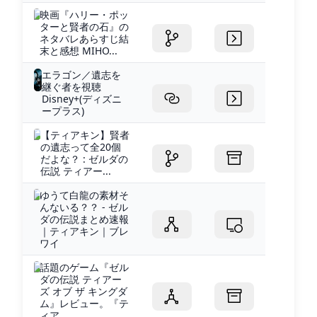
映画『ハリー・ポッ
ターと賢者の石』の
ネタバレあらすじ結
末と感想 MIHO...
エラゴン／遺志を
継ぐ者を視聴
Disney+(ディズニ
ープラス)
【ティアキン】賢者
の遺志って全20個
だよな？ : ゼルダの
伝説 ティアー...
ゆうて白龍の素材そ
んないる？？ - ゼル
ダの伝説まとめ速報
｜ティアキン｜ブレ
ワイ
話題のゲーム『ゼル
ダの伝説 ティアー
ズ オブ ザ キングダ
ム』レビュー。『テ
ィア...