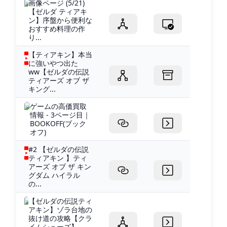
画像ページ (5/21)
【ゼルダ ティアキ
ン】序盤から便利な
おすすめ料理の作
り...
【ティアキン】本当
に強いやつ出た
ww【ゼルダの伝説
ティアーズ オブ ザ
キング...
ゲームの高価買取
情報 - 3ページ目｜
BOOKOFF(ブック
オフ)
#2 【ゼルダの伝説
ティアキン 】ティ
アーズ オブ ザ キン
グダム ハイラル
の...
【ゼルダの伝説ティ
アキン】ゾラ台地の
抜け道の攻略【クラ
イムシューズ】