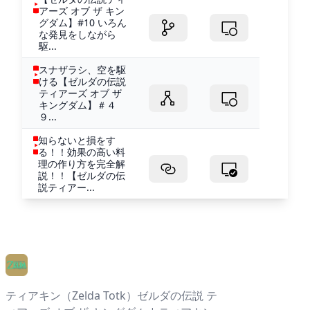
アーズ オブ ザ キン
グダム】#10 いろん
な発見をしながら
駆...
スナザラシ、空を駆
ける【ゼルダの伝説
ティアーズ オブ ザ
キングダム】＃４
９...
知らないと損をす
る！！効果の高い料
理の作り方を完全解
説！！【ゼルダの伝
説ティアー...
ティアキン（Zelda Totk）ゼルダの伝説 テ