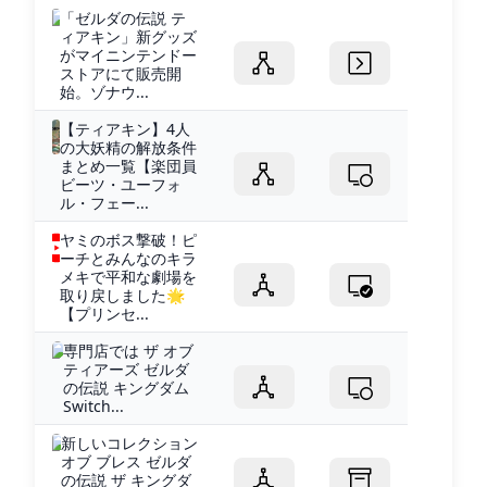
「ゼルダの伝説 テ
ィアキン」新グッズ
がマイニンテンドー
ストアにて販売開
始。ゾナウ...
【ティアキン】4人
の大妖精の解放条件
まとめ一覧【楽団員
ビーツ・ユーフォ
ル・フェー...
ヤミのボス撃破！ピ
ーチとみんなのキラ
メキで平和な劇場を
取り戻しました🌟
【プリンセ...
専門店では ザ オブ
ティアーズ ゼルダ
の伝説 キングダム
Switch...
新しいコレクション
オブ ブレス ゼルダ
の伝説 ザ キングダ