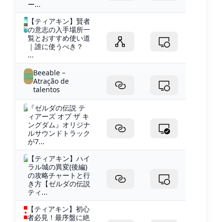
ー...
【ティアキン】賢者
の意志の入手場所一
覧とおすすめ使い道
｜誰に使うべき？
...
Beeable –
Atração de
talentos
『ゼルダの伝説 テ
ィアーズ オブ ザ キ
ングダム』オリジナ
ルサウンドトラック
が7...
【ティアキン】ハイ
ラル城の異変(後編)
の攻略チャートと行
き方【ゼルダの伝説
ティ...
【ティアキン】初心
者必見！最序盤に絶