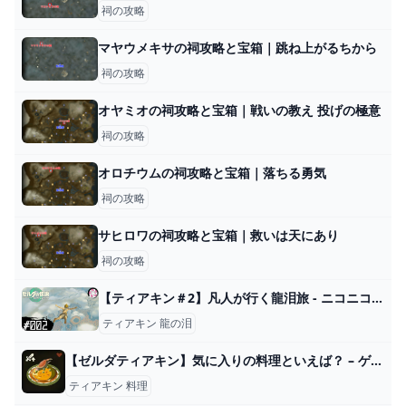
祠の攻略
マヤウメキサの祠攻略と宝箱｜跳ね上がるちから
祠の攻略
オヤミオの祠攻略と宝箱｜戦いの教え 投げの極意
祠の攻略
オロチウムの祠攻略と宝箱｜落ちる勇気
祠の攻略
サヒロワの祠攻略と宝箱｜救いは天にあり
祠の攻略
【ティアキン＃2】凡人が行く龍泪旅 - ニコニコ動画
ティアキン 龍の泪
【ゼルダティアキン】気に入りの料理といえば？ – ゲーム攻略のかけら
ティアキン 料理