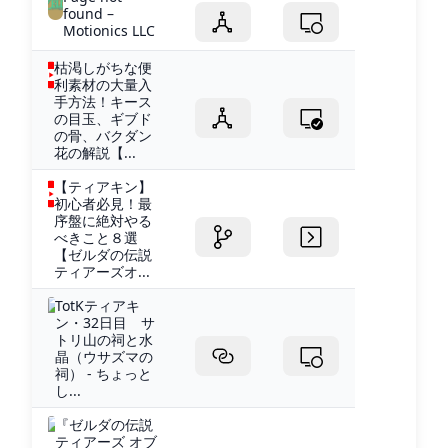
found –
Motionics LLC
枯渇しがちな便
利素材の大量入
手方法！キース
の目玉、ギブド
の骨、バクダン
花の解説【...
【ティアキン】
初心者必見！最
序盤に絶対やる
べきこと８選
【ゼルダの伝説
ティアーズオ...
TotKティアキ
ン・32日目 サ
トリ山の祠と水
晶（ウサズマの
祠） - ちょっと
し...
『ゼルダの伝説
ティアーズ オブ