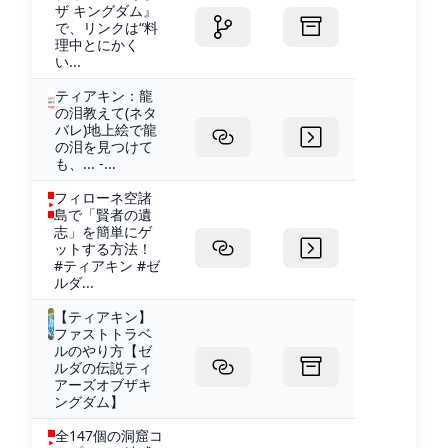
ザ キングダム』
で、リンクは“料
理中とにかく
い...
ティアキン：龍
の泪教えて(ネタ
バレ)地上絵で龍
の泪を見つけて
も、... -...
フィローネ空諸
島で「賢者の遺
志」を簡単にゲ
ットする方法！
#ティアキン #ゼ
ルダ...
【ティアキン】
ファストトラベ
ルのやり方【ゼ
ルダの伝説ティ
アーズオブザキ
ングダム】
全147個の洞窟コ