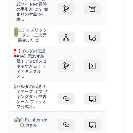
式サイト内“冒険
の手引き”にて“始
まりの空島”の
攻...
エデンズリッタ
ーグレ - 二次元
裏＠ふたば
【ゼルダの伝説
#14】思わず鳥
肌！ このボスは
キモすぎる！ テ
ィアキングル
メ...
ゼルダの伝説 テ
ィアーズ オブ ザ
キングダム 中古
ゲーム ブックオ
フ公式オ...
El Escultor de
Cuerpos