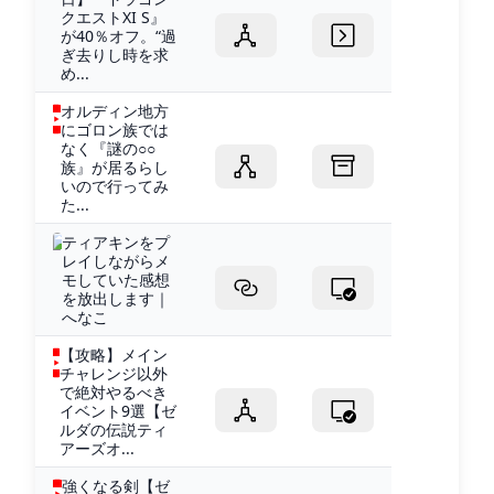
クエストXI S』
が40％オフ。“過
ぎ去りし時を求
め...
オルディン地方
にゴロン族では
なく『謎の○○
族』が居るらし
いので行ってみ
た...
ティアキンをプ
レイしながらメ
モしていた感想
を放出します｜
へなこ
【攻略】メイン
チャレンジ以外
で絶対やるべき
イベント9選【ゼ
ルダの伝説ティ
アーズオ...
強くなる剣【ゼ