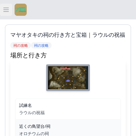
Open main menu
ティアキン
マヤオタキの祠の行き方と宝箱｜ラウルの祝福
ティアキン 祠
祠の攻略
祠の攻略
場所と行き方
ティアキン 武器
ティアキン 攻略
試練名
ラウルの祝福
近くの鳥望台/祠
オロチウムの祠