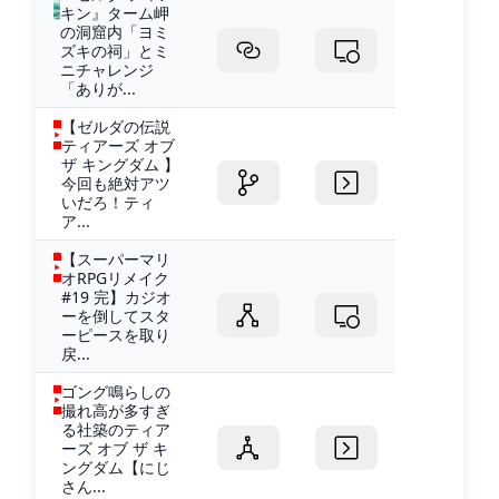
キン』ターム岬
の洞窟内「ヨミ
ズキの祠」とミ
ニチャレンジ
「ありが...
【ゼルダの伝説
ティアーズ オブ
ザ キングダム 】
今回も絶対アツ
いだろ！ティ
ア...
【スーパーマリ
オRPGリメイク
#19 完】カジオ
ーを倒してスタ
ーピースを取り
戻...
ゴング鳴らしの
撮れ高が多すぎ
る社築のティア
ーズ オブ ザ キ
ングダム【にじ
さん...