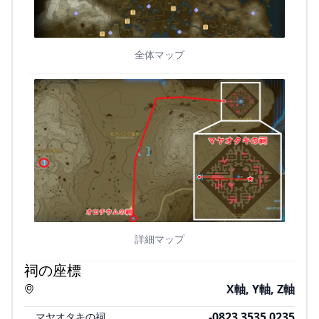
全体マップ
詳細マップ
祠の座標
X軸, Y軸, Z軸
-0823 3535 0235
マヤオタキの祠