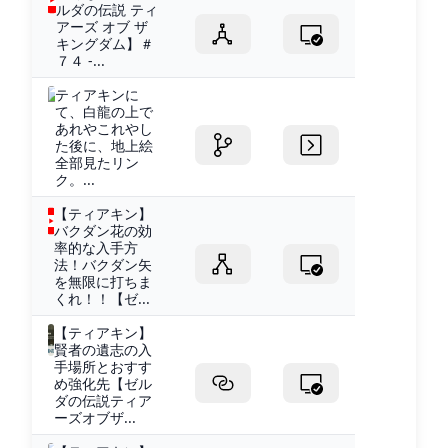
ルダの伝説 ティ
アーズ オブ ザ
キングダム】＃
７４ -...
ティアキンに
て、白龍の上で
あれやこれやし
た後に、地上絵
全部見たリン
ク。...
【ティアキン】
バクダン花の効
率的な入手方
法！バクダン矢
を無限に打ちま
くれ！！【ゼ...
【ティアキン】
賢者の遺志の入
手場所とおすす
め強化先【ゼル
ダの伝説ティア
ーズオブザ...