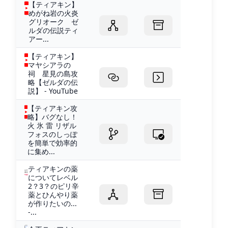
【ティアキン】
めがね岩の火炎
グリオーク ゼ
ルダの伝説ティ
アー...
【ティアキン】
マヤシアラの
祠 星見の島攻
略【ゼルダの伝
説】 - YouTube
【ティアキン攻
略】バグなし！
火 氷 雷 リザル
フォスのしっぽ
を簡単で効率的
に集め...
ティアキンの薬
についてレベル
2？3？のピリ辛
薬とひんやり薬
が作りたいの...
-...