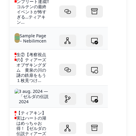
ンプリート達成!!
コルテンの最終
イベントが怖す
ぎる…ティアキ
ン...
Sample Page
– Nebilimcen
生②【考察視点
の】ティアーズ
オブザキングダ
ム 黄泉の川の
謎の鉄扉をもう
１枚見つけ...
3 aug. 2024 —
「ゼルダの伝説
2024
【ティアキン】
実はハートの湖
はめっちゃお
得！【ゼルダの
伝説ティアーズ