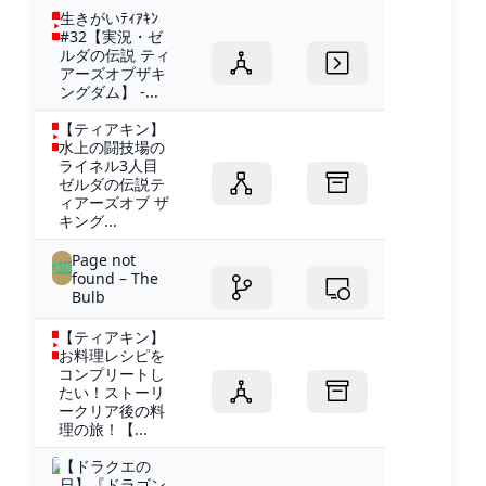
生きがいﾃｨｱｷﾝ
#32【実況・ゼ
ルダの伝説 ティ
アーズオブザキ
ングダム】 -...
【ティアキン】
水上の闘技場の
ライネル3人目
ゼルダの伝説テ
ィアーズオブ ザ
キング...
Page not
found – The
Bulb
【ティアキン】
お料理レシピを
コンプリートし
たい！ストーリ
ークリア後の料
理の旅！【...
【ドラクエの
日】『ドラゴン