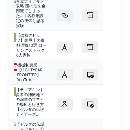
今更ティアキン
攻略 龍の泪を全
部観てしまっ
た…｜名称未設
定の逆張り思考
実験
【備蓄のヒケ
ツ】防災士の食
料備蓄10選 ロー
リングストック
6人家族
機械制農業
【LIGHTYEAR
FRONTIER】 -
YouTube
【ティアキン】
賢者の神殿地下
の洞窟のマヨイ
の場所と行き方
【ゼルダの伝説
ティアーズ...
『ゼルダの伝説
ティアキン』公