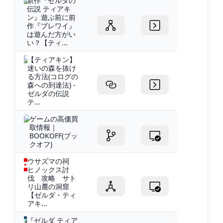
新作『ゼルダの
伝説 ティアキ
ン』遊ぶ前に前
作『ブレワイ』
は遊んだ方がい
い？【ティ...
【ティアキン】
迷いの森を抜け
る方法(コログの
森への到達法) -
ゼルダの伝説
テ...
ゲームの高価買
取情報｜
BOOKOFF(ブッ
クオフ)
ウサズマの祠
ヒノックス討
伐 攻略 サト
リ山麓の洞窟
【ゼルダ・ティ
アキ...
『ゼルダ ティア