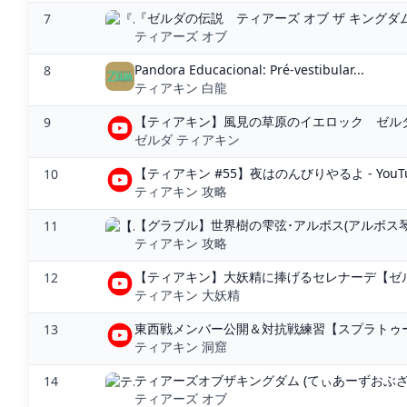
『ゼルダの伝説 ティアーズ オブ ザ キングダ
7
ティアーズ オブ
Pandora Educacional: Pré-vestibular...
8
ティアキン 白龍
【ティアキン】風見の草原のイエロック ゼルダ
9
ゼルダ ティアキン
【ティアキン #55】夜はのんびりやるよ - YouT
10
ティアキン 攻略
【グラブル】世界樹の雫弦･アルボス(アルボス琴)
11
ティアキン 攻略
【ティアキン】大妖精に捧げるセレナーデ【ゼルダの
12
ティアキン 大妖精
東西戦メンバー公開＆対抗戦練習【スプラトゥーン3
13
ティアキン 洞窟
ティアーズオブザキングダム (てぃあーずおぶざ
14
ティアーズ オブ