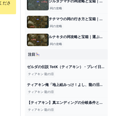
ジルタグマチの祠攻略と宝箱｜空を飛ぶもの
くださ
祠の攻略
チチマウの祠の行き方と宝箱｜ラウルの祝福
祠の攻略
ルナキタの祠攻略と宝箱｜運ぶかたち
祠の攻略
注目🎠
ゼルダの伝説 TotK（ティアキン）・プレイ日記 ２日目/３日目 - ちょっとしたゲーム日記：楽天ブログ
ティアキン 龍の泪
ティアキン俺「地上絵みっけ！よし、龍の泪は…」←この時間！！ ゼルダの伝説ティアーズオブザキングダム(ティアキン)攻略まとめ-コログ速報
ティアキン 龍の泪
【ティアキン】真エンディングの分岐条件と違い【ゼルダの伝説ティアーズオブザキングダム】 - ゲームウィズ
ティアキン 龍の泪