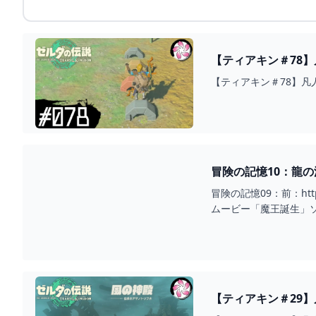
【ティアキン＃78】
【ティアキン＃78】凡人
冒険の記憶10：龍の
グダム #イベント
冒険の記憶09：前：https
ムービー「魔王誕生」ソ
【ティアキン＃29】