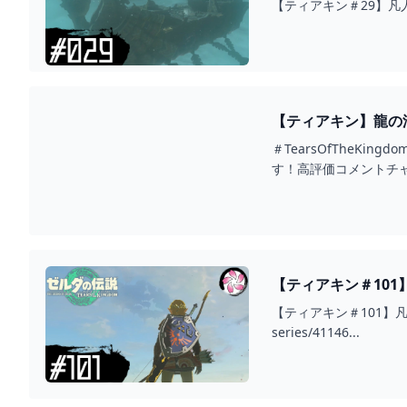
【ティアキン＃29】凡
【ティアキン】龍の泪
＃TearsOfTheK
す！高評価コメントチャンネル
【ティアキン＃101
【ティアキン＃101】凡
series/41146...