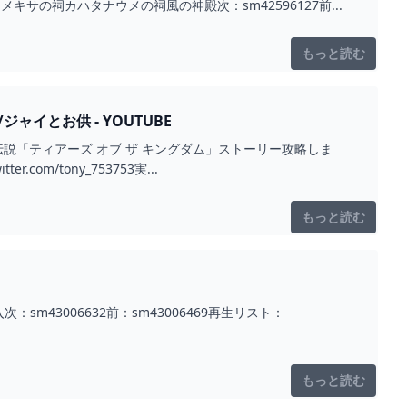
サの祠カハタナウメの祠風の神殿次：sm42596127前...
もっと読む
イとお供 - YOUTUBE
ルダの伝説「ティアーズ オブ ザ キングダム」ストーリー攻略しま
om/tony_753753実...
もっと読む
m43006632前：sm43006469再生リスト：
もっと読む