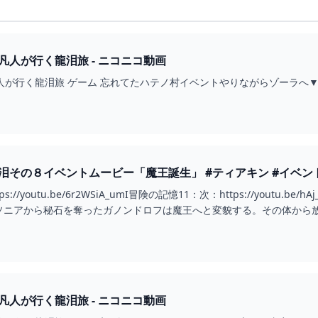
凡人が行く龍泪旅 - ニコニコ動画
が行く龍泪旅 ゲーム 忘れてたハテノ村イベントやりながらゾーラへ▼目立っ
泪その８イベントムービー「魔王誕生」 #ティアキン #イベン
ムービー #龍の泪 - YOUTUBE
://youtu.be/6r2WSiA_umI冒険の記憶11：次：https://yout
ニアから秘石を奪ったガノンドロフは魔王へと変貌する。その体から放た
凡人が行く龍泪旅 - ニコニコ動画