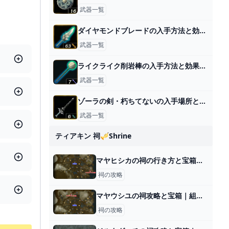
武器一覧
ダイヤモンドブレードの入手方法と効果性能
武器一覧
ライクライク削岩棒の入手方法と効果性能
武器一覧
ゾーラの剣・朽ちてないの入手場所と効果
武器一覧
ティアキン 祠🎺shrine
マヤヒシカの祠の行き方と宝箱｜ラウルの祝福
祠の攻略
マヤウシユの祠攻略と宝箱｜組み合わせ
祠の攻略