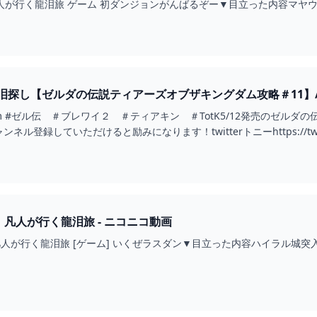
人が行く龍泪旅 ゲーム 初ダンジョンがんばるぞー▼目立った内容マヤウメキ
探し【ゼルダの伝説ティアーズオブザキングダム攻略＃11】/ジャ
ingdom #ゼル伝 ＃ブレワイ２ ＃ティアキン ＃TotK5/12発売のゼ
登録していただけると励みになります！twitterトニーhttps://twitter.c
】凡人が行く龍泪旅 - ニコニコ動画
人が行く龍泪旅 [ゲーム] いくぜラスダン▼目立った内容ハイラル城突入次：s