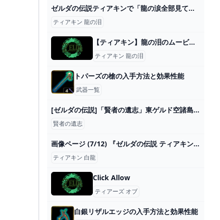
ゼルダの伝説ティアキンで「龍の涙全部見てから4地方回ろう」←これやると全ての展開が茶番になるという事実 mutyunのゲーム+αブログ
ティアキン 龍の泪
【ティアキン】龍の泪のムービーに順番って何なの？ - ゼルダの伝説ティアキンまとめアンテナ
ティアキン 龍の泪
トパーズの槍の入手方法と効果性能
武器一覧
[ゼルダの伝説]「賢者の遺志」東ゲルド空諸島でげっとです - YouTube
賢者の遺志
画像ページ (7/12) 『ゼルダの伝説 ティアキン』UTコレクションが発売中、ラインアップ一挙紹介。白龍の瞳から落ちる泪が印象的 ゲーム・エンタメ最新情報のファミ通.com
ティアキン 白龍
Click Allow
ティアーズ オブ
白銀リザルエッジの入手方法と効果性能