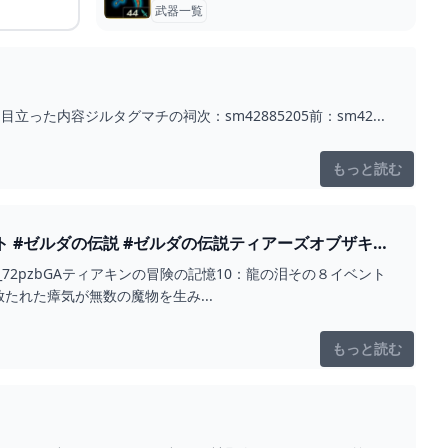
武器一覧
た内容ジルタグマチの祠次：sm42885205前：sm42...
もっと読む
ト #ゼルダの伝説 #ゼルダの伝説ティアーズオブザキン
u.be/hAj_72pzbGAティアキンの冒険の記憶10：龍の泪その８イベント
れた瘴気が無数の魔物を生み...
もっと読む