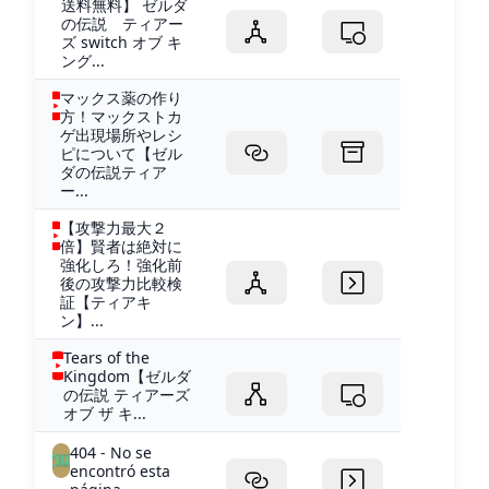
送料無料】 ゼルダ
の伝説 ティアー
ズ switch オブ キ
ング...
マックス薬の作り
方！マックストカ
ゲ出現場所やレシ
ピについて【ゼル
ダの伝説ティア
ー...
【攻撃力最大２
倍】賢者は絶対に
強化しろ！強化前
後の攻撃力比較検
証【ティアキ
ン】...
Tears of the
Kingdom【ゼルダ
の伝説 ティアーズ
オブ ザ キ...
404 - No se
encontró esta