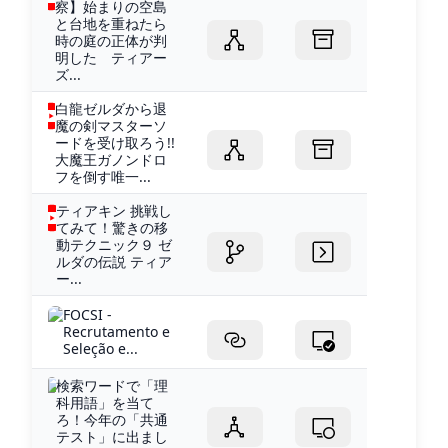
察】始まりの空島
と台地を重ねたら
時の庭の正体が判
明した ティアー
ズ...
白龍ゼルダから退
魔の剣マスターソ
ードを受け取ろう!!
大魔王ガノンドロ
フを倒す唯一...
ティアキン 挑戦し
てみて！驚きの移
動テクニック９ ゼ
ルダの伝説 ティア
ー...
FOCSI -
Recrutamento e
Seleção e...
検索ワードで「理
科用語」を当て
ろ！今年の「共通
テスト」に出まし