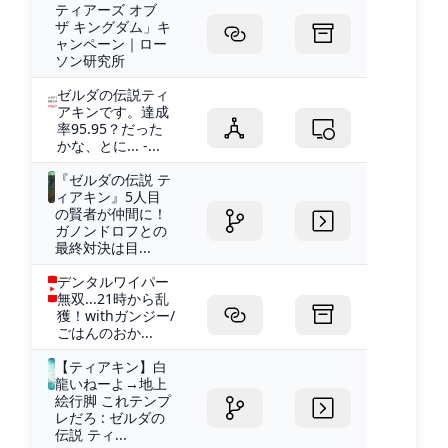
ティアーズ オブ
ザ キングダム」キ
ャンペーン｜ロー
ソン研究所
ゼルダの伝説ティ
アキンです。達成
率95.95？だった
かな、とに... -...
『ゼルダの伝説 テ
ィアキン』5人目
の賢者が仲間に！
ガノンドロフとの
最終対決は目...
デンタルワイパー
無双...21時から乱
獲！withガンジー/
ごはんのおか...
【ティアキン】白
龍いねーよ→地上
絵行脚 これテンプ
レだろ : ゼルダの
伝説 ティ...