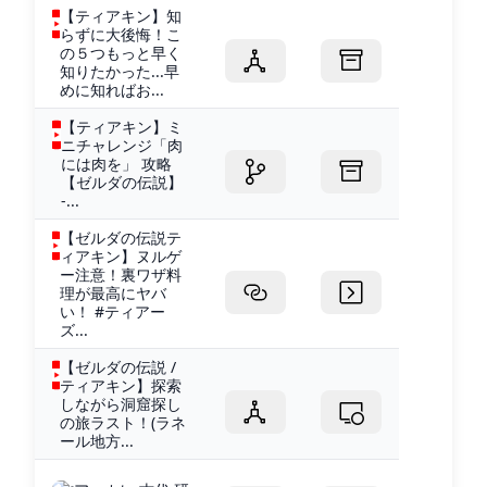
【ティアキン】知
らずに大後悔！こ
の５つもっと早く
知りたかった...早
めに知ればお...
【ティアキン】ミ
ニチャレンジ「肉
には肉を」 攻略
【ゼルダの伝説】
-...
【ゼルダの伝説テ
ィアキン】ヌルゲ
ー注意！裏ワザ料
理が最高にヤバ
い！ #ティアー
ズ...
【ゼルダの伝説 /
ティアキン】探索
しながら洞窟探し
の旅ラスト！(ラネ
ール地方...