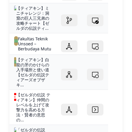
【ティアキン】ミ
ニチャレンジ：洞
窟の巨人三兄弟の
攻略チャート【ゼ
ルダの伝説ティ...
Fakultas Teknik
Unsoed –
Berbudaya Mutu
【ティアキン】白
龍の牙のかけらの
入手場所と使い道
【ゼルダの伝説テ
ィアーズオブザ
キ...
【ゼルダの伝説 テ
ィアキン】仲間の
レベルを上げて攻
撃力を高める方
法・賢者の意思
の...
「ゼルダの伝説