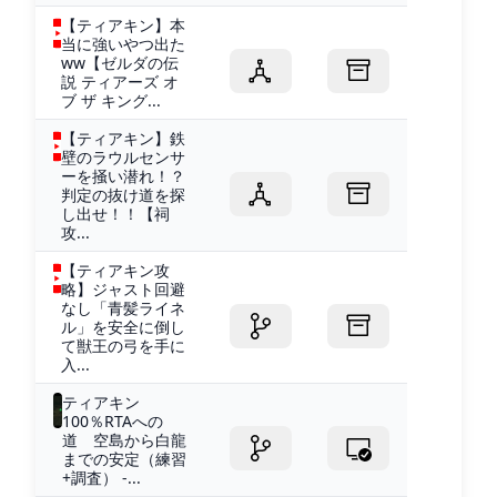
【ティアキン】本
当に強いやつ出た
ww【ゼルダの伝
説 ティアーズ オ
ブ ザ キング...
【ティアキン】鉄
壁のラウルセンサ
ーを掻い潜れ！？
判定の抜け道を探
し出せ！！【祠
攻...
【ティアキン攻
略】ジャスト回避
なし「青髪ライネ
ル」を安全に倒し
て獣王の弓を手に
入...
ティアキン
100％RTAへの
道 空島から白龍
までの安定（練習
+調査） -...