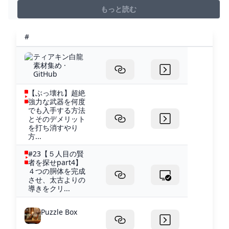
け取り送料無料！お買い得なキャンペーンは随時実施！
もっと読む
200円につき1ポイント 店舗・ネットで共有できます！
#
ティアキン白龍
素材集め ·
GitHub
【ぶっ壊れ】超絶
強力な武器を何度
でも入手する方法
とそのデメリット
を打ち消すやり
方...
#23【５人目の賢
者を探せpart4】
４つの胴体を完成
させ、太古よりの
導きをクリ...
Puzzle Box