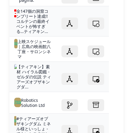
página.
全147個の洞窟コ
ンプリート達成!!
コルテンの最終イ
ベントが怖すぎ
る…ティアキン...
上映スケジュール
｜広島の映画館八
丁座・サロンシネ
マ
【ティアキン】素
材 ハイラル図鑑 -
ゼルダの伝説 ティ
アーズオブザキン
グダ...
Robotics
Solution Ltd
#ティアーズオブ
ザキングダム ミネ
ル様といっしょ -