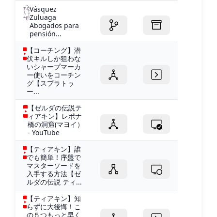
Vásquez
Zuluaga
Abogados para
pensión...
【コーチング】潜
伏キルしか狙わな
いシャープマーカ
ー使いをコーチン
グ【スプラトゥ
ー...
【ゼルダの伝説テ
ィアキン】レポナ
橋の洞窟(マヨイ）
- YouTube
【ティアキン】誰
でも簡単！序盤で
マスターソードを
入手する方法【ゼ
ルダの伝説 ティ...
【ティアキン】知
らずに大後悔！こ
の５つもっと早く