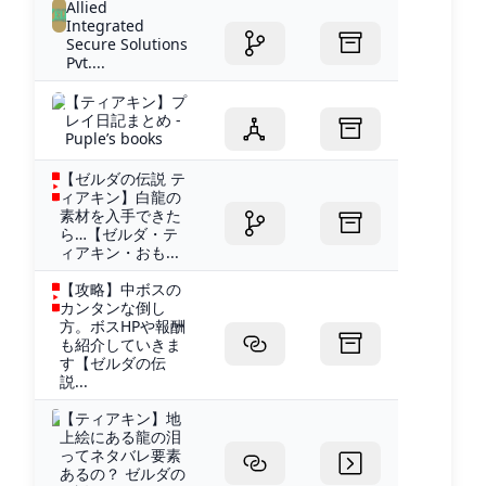
Allied
Integrated
Secure Solutions
Pvt....
【ティアキン】プ
レイ日記まとめ -
Puple’s books
【ゼルダの伝説 テ
ィアキン】白龍の
素材を入手できた
ら…【ゼルダ・テ
ィアキン・おも...
【攻略】中ボスの
カンタンな倒し
方。ボスHPや報酬
も紹介していきま
す【ゼルダの伝
説...
【ティアキン】地
上絵にある龍の泪
ってネタバレ要素
あるの？ ゼルダの