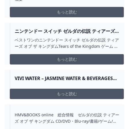
もっと読む
ニンテンドー スイッチ ゼルダの伝説 ティアーズ
オブ ザ キングダムTEARS OF THE KINGDOM ゲ
ベストワンのニンテンドー スイッチ ゼルダの伝説 ティア
ーム ソフト NINTENDO SWITCH :YK1468-
ーズ オブ ザ キングダムTears of the Kingdom ゲーム ソ
A2308:ベストワン - 通販 - YAHOO!ショッピング
フト Nintendo Switch:YK1468-A2308ならYahoo!ショッ
ピング！ランキングや口コミも豊富なネット通販。LINE
もっと読む
アカウント連携でPayPayポイント毎日5%（上限あり）ス
マホアプリも充実で毎日どこからでも気になる商品をそ
の場でお求めいただけます。
VIVI WATER – JASMINE WATER & BEVERAGES
FACTORY LTD. CO
もっと読む
HMV&BOOKS online 総合情報 ゼルダの伝説 ティアー
ズ オブ ザ キングダム CD/DVD・Blu-ray/書籍/ゲーム/グ
ッズ/アクセサリーなど 国内最大級の品揃え！コンビニ受