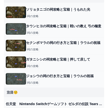
ソリョタニゴの祠攻略と宝箱｜うもれた光
祠の攻略
タウンヒヨの祠攻略と宝箱｜戦いの教え 弓の極意
祠の攻略
セクンボマラの祠の行き方と宝箱｜ラウルの祝福
祠の攻略
ガタニシシの祠攻略と宝箱｜押して戻して
祠の攻略
ジョシウの祠の行き方と宝箱｜ラウルの祝福
祠の攻略
注目😚
任天堂 Nintendo Switchゲームソフト ゼルダの伝説 Tears of the Kingdom（ティアーズ オブ ザ キングダム） HAC-P-AXN7A の通販 カテゴリ：ゲーム 任天堂 Nintendo 家電通販のコジマネット - 全品代引き手数料無料