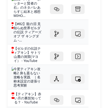
ッターと賢者の
石』のネタバレあ
らすじ結末と感想
MIHO...
【#82】龍の泪 見
知らぬ世界ゼルダ
の伝説 ティアーズ
オブ ザ キングダ
ム -...
【ゼルダの伝説テ
ィアキン】サトリ
山麓の洞窟(マヨ
イ） - YouTube
今更ティアキン攻
略2 身も蓋もない
攻略を実践 ｜名
称未設定の逆張り
思考実験
【ティアキン】赤
い月の裏技知って
る？ - YouTube