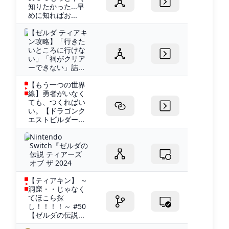
知りたかった...早
めに知ればお...
【ゼルダ ティアキ
ン攻略】「行きた
いところに行けな
い」「祠がクリア
ーできない」詰...
【もう一つの世界
線】勇者がいなく
ても、つくればい
い。【ドラゴンク
エストビルダー...
Nintendo
Switch『ゼルダの
伝説 ティアーズ
オブ ザ 2024
【ティアキン】 ～
洞窟・・じゃなく
てほこら探
し！！！！～ #50
【ゼルダの伝説...