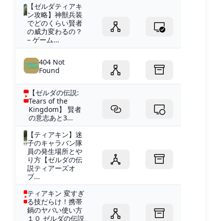
【ゼルダティアキ
ン攻略】神獣兵装
でどのくらい賢者
の威力変わるの？
– ゲーム...
404 Not
Found
【ゼルダの伝説:
Tears of the
Kingdom】 賢者
の意志あと3...
【ティアキン】迷
子のキャラバン隊
員の発生場所とや
り方【ゼルダの伝
説ティアーズオ
ブ...
ティアキン 変すぎ
る技だらけ！携帯
鍋のヤバい使い方
１０ ゼルダの伝説