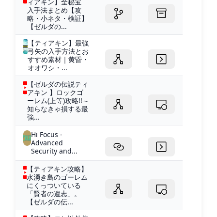
ィアキン】全秘宝
入手法まとめ【攻
略・小ネタ・検証】
【ゼルダの...
【ティアキン】最強
弓矢の入手方法とお
すすめ素材｜黄昏・
オオワシ・...
【ゼルダの伝説ティ
アキン 】ロックゴ
ーレム(上等)攻略!!～
知らなきゃ損する最
強...
Hi Focus -
Advanced
Security and...
【ティアキン攻略】
水湧き島のゴーレム
にくっついている
「賢者の遺志」。
【ゼルダの伝...