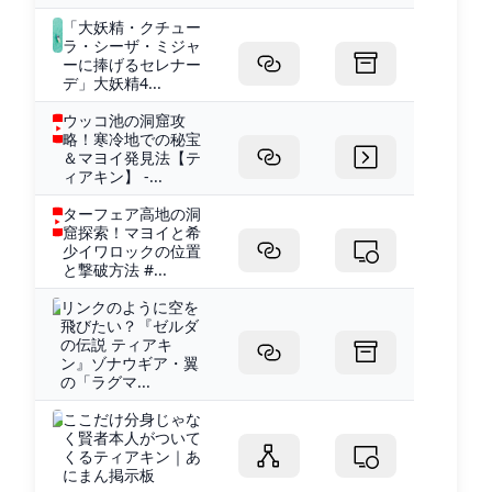
「大妖精・クチュー
ラ・シーザ・ミジャ
ーに捧げるセレナー
デ」大妖精4...
ウッコ池の洞窟攻
略！寒冷地での秘宝
＆マヨイ発見法【テ
ィアキン】 -...
ターフェア高地の洞
窟探索！マヨイと希
少イワロックの位置
と撃破方法 #...
リンクのように空を
飛びたい？『ゼルダ
の伝説 ティアキ
ン』ゾナウギア・翼
の「ラグマ...
ここだけ分身じゃな
く賢者本人がついて
くるティアキン｜あ
にまん掲示板