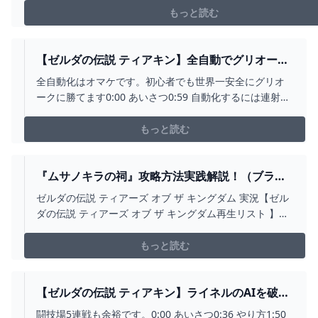
https://www.twitch.tv/pirochanbanzaiTwitte...
もっと読む
【ゼルダの伝説 ティアキン】全自動でグリオーク
を倒せます。序盤でも初心者でもOK 最強ゾナウ
全自動化はオマケです。初心者でも世界一安全にグリオ
ギア 大砲 ティアーズオブザキングダム TOTK -
ークに勝てます0:00 あいさつ0:59 自動化するには連射コ
YOUTUBE
ントローラーが必要1:59 まず雷対策をしよう2:30 戦い方
やゾナウギアの場所4:42 グリオークの場所5:17 グリオー
もっと読む
ク討伐チュートリアル8:10 注意ポイント9:46 もう一つの
倒し方12:24...
『ムサノキラの祠』攻略方法実践解説！（ブラブ
ラと）【ゼルダの伝説 ティアーズ オブ ザ キング
ゼルダの伝説 ティアーズ オブ ザ キングダム 実況【ゼル
ダム 】 - YOUTUBE
ダの伝説 ティアーズ オブ ザ キングダム再生リスト 】
→https://www.youtube.com/playlist?
list=PLhf8SVbAj9n0Cod90FuVZRbJp0BQjJSDb#ぬりか #
もっと読む
ゼルダの伝説ティアーズオブザ キングダム...
【ゼルダの伝説 ティアキン】ライネルのAIを破壊
する方法が発見されました。闘技場5連戦も余裕で
闘技場5連戦も余裕です。0:00 あいさつ0:36 やり方1:50