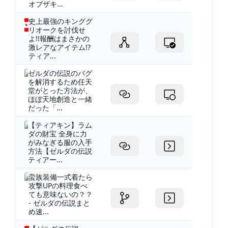
オブザキ...
史上最強のキンググ
リオークを討伐せ
よ!!報酬はまさかの
激レアなアイテム!?
ティア...
ゼルダの伝説のバグ
を解消するため任天
堂がとった方法が、
ほぼ天地創造と一緒
だった「...
【ティアキン】ラム
ダの財宝 全身に力
がみなぎる服の入手
方法【ゼルダの伝説
ティアー...
蛮族装備一式着たら
攻撃UPの料理食べ
ても意味ないの？？
- ゼルダの伝説まと
め速...