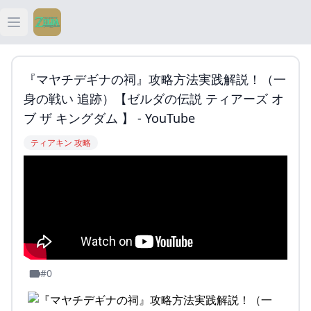
Open main menu
ティアキン
『マヤチデギナの祠』攻略方法実践解説！（一
ティアキン 祠
身の戦い 追跡）【ゼルダの伝説 ティアーズ オ
ブ ザ キングダム 】 - YouTube
ティアキン 武器
ティアキン 攻略
ティアキン 攻略
#0