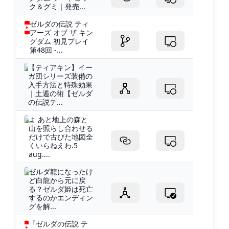
ク＆グミ｜発売...
ゼルダの伝説 ティ
アーズ オブ ザ キン
グダム 初見プレイ
第48回 -...
【ティアキン】イー
ガ団シリーズ装備の
入手方法と特殊効果
｜土遁の術【ゼルダ
の伝説テ...
よ あと地上の森と
山を照らし合わせる
だけで古びた地図全
くいらねえわ.5
aug....
ゼルダ龍になったけ
ど白龍から元に戻
る？ゼルダ姫は死亡
するのかエンディン
グを解...
『ゼルダの伝説 テ