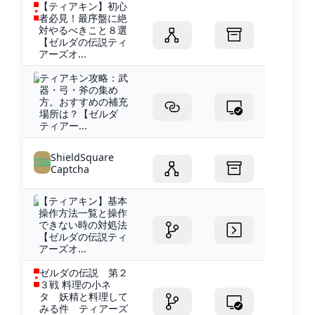
【ティアキン】初心
者必見！最序盤に絶
対やるべきこと８選
【ゼルダの伝説ティ
アーズオ...
ティアキン攻略：武
器・弓・斧の集め
方。おすすめの補充
場所は？【ゼルダ
ティアー...
ShieldSquare
Captcha
【ティアキン】基本
操作方法一覧と操作
できない時の対処法
【ゼルダの伝説ティ
アーズオ...
ゼルダの伝説 第２
３戦 料理の小ネ
タ 妖精と料理して
みる件 ティアーズ