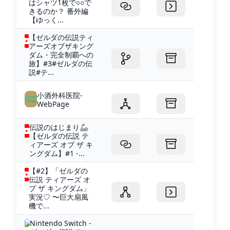
はシャツ1枚で○○で
きるのか？ 番外編
【ゆっく...
【ゼルダの伝説ティ
アーズオブザキング
ダム・完全制覇への
旅】#3#ゼルダの伝
説#テ...
小酒外科医院-
WebPage
伝説のはじまり🦾
【ゼルダの伝説 テ
ィアーズ オブ ザ キ
ングダム】#1 -...
【#2】「ゼルダの
伝説 ティアーズ オ
ブ ザ キングダム」
実況♡ 〜巨大扇風
機で...
Nintendo Switch -