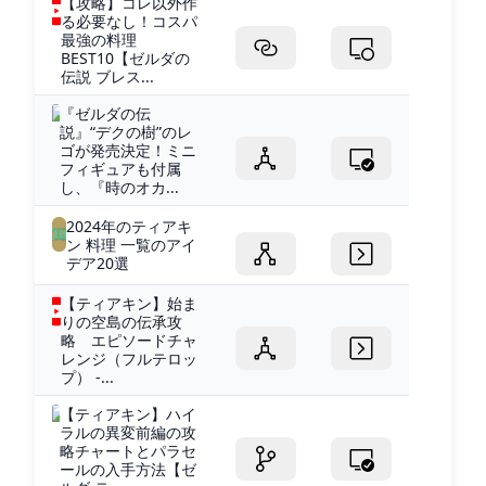
【攻略】コレ以外作
る必要なし！コスパ
最強の料理
BEST10【ゼルダの
伝説 ブレス...
『ゼルダの伝
説』“デクの樹”のレ
ゴが発売決定！ミニ
フィギュアも付属
し、『時のオカ...
2024年のティアキ
ン 料理 一覧のアイ
デア20選
【ティアキン】始ま
りの空島の伝承攻
略 エピソードチャ
レンジ（フルテロッ
プ） -...
【ティアキン】ハイ
ラルの異変前編の攻
略チャートとパラセ
ールの入手方法【ゼ