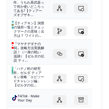
作、うちわ系武器っ
て何か使いどころっ
てある?【ティアー
ズオブザキ...
【ティアキン】洞窟
の場所一覧とチェッ
クマークの意味｜出
方は？ ワイトの...
『マヤチデギナの
祠』攻略方法実践解
説！（一身の戦い
追跡）【ゼルダの伝
説 ティ...
「ハテノ村の研究
所」ゼルダ ティア
キン攻略「エピソー
ドチャレンジ編」
【ゼルダの伝...
TikTok - Make
Your Day