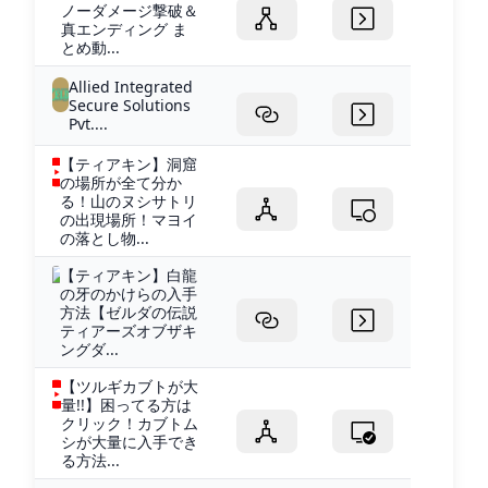
ノーダメージ撃破＆
真エンディング ま
とめ動...
Allied Integrated
Secure Solutions
Pvt....
【ティアキン】洞窟
の場所が全て分か
る！山のヌシサトリ
の出現場所！マヨイ
の落とし物...
【ティアキン】白龍
の牙のかけらの入手
方法【ゼルダの伝説
ティアーズオブザキ
ングダ...
【ツルギカブトが大
量!!】困ってる方は
クリック！カブトム
シが大量に入手でき
る方法...