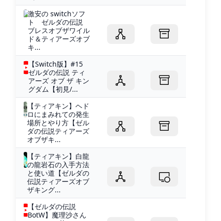
激安の switchソフ
ト ゼルダの伝説
ブレスオブザワイル
ド＆ティアーズオブ
キ...
【Switch版】#15
ゼルダの伝説 ティ
アーズ オブ ザ キン
グダム【初見/...
【ティアキン】ヘド
ロにまみれての発生
場所とやり方【ゼル
ダの伝説ティアーズ
オブザキ...
【ティアキン】白龍
の龍岩石の入手方法
と使い道【ゼルダの
伝説ティアーズオブ
ザキング...
【ゼルダの伝説
BotW】魔理沙さん