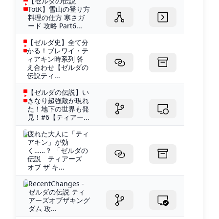
【ゼルダの伝説
TotK】雪山の登り方
料理の仕方 寒さガ
ード 攻略 Part6...
【ゼルダ史】全て分
かる！ブレワイ・テ
ィアキン時系列 答
え合わせ【ゼルダの
伝説ティ...
【ゼルダの伝説】い
きなり超強敵が現れ
た！地下の世界も発
見！#6【ティアー...
疲れた大人に「ティ
アキン」が効
く……？ 「ゼルダの
伝説 ティアーズ
オブ ザ キ...
RecentChanges -
ゼルダの伝説 ティ
アーズオブザキング
ダム 攻...