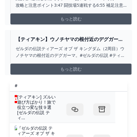
す。 バグ ティアーズオブザキングダム TOTK -
攻略と注意ポイント3:47 闘技場5連戦する6:55 補足注意
YOUTUBE
ポイント7:11 ブループリントする場所#ゼルダの伝説 #テ
ィアキン #totk
もっと読む
【ティアキン】ウノチヤマの根付近のデグガー
マ ゼルダの伝説ティアーズ オブ ザ キングダム
ゼルダの伝説ティアーズ オブ ザ キングダム（2周目）ウ
（2周目） #ゼルダの伝説 #ティアキン #ZELDA
ノチヤマの根付近のデグガーマ。#ゼルダの伝説 #ティア
#SHORTS - YOUTUBE
キン#zelda #shorts
もっと読む
#
[ティアキン] ズルい
遊び方ばかり！旅で
役立つ変な技９選
[ゼルダの伝説 テ
ィ...
『ゼルダの伝説 テ
ィアーズ オブ ザ キ