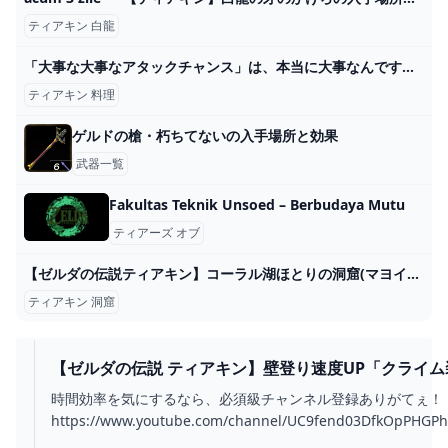
ティアキン 白龍
「大事な大事なアタックチャンス」は、本当に大事なんです【アタック25参戦記】
ティアキン 料理
ゲルドの槍・朽ちてないの入手場所と効果
武器一覧
Fakultas Teknik Unsoed – Berbudaya Mutu
ティアーズ オブ
【ゼルダの伝説ティアキン】コーラル湖ほとりの洞窟(マヨイ） - YouTube
ティアキン 洞窟
【ゼルダの伝説 ティアキン】壁登り速度UP「クライム
入手方法、性能紹介【ティアーズ オブ ザ キングダム】
時間効率を気にするなら、必須級チャンネル登録ありがてぇ
【ZELDA TEARS OF THE KINGDOM】 - YOUTUBE
https://www.youtube.com/channel/UC9fend03DfkOpPHGP
sub_confirmation=1Twitch ⇒