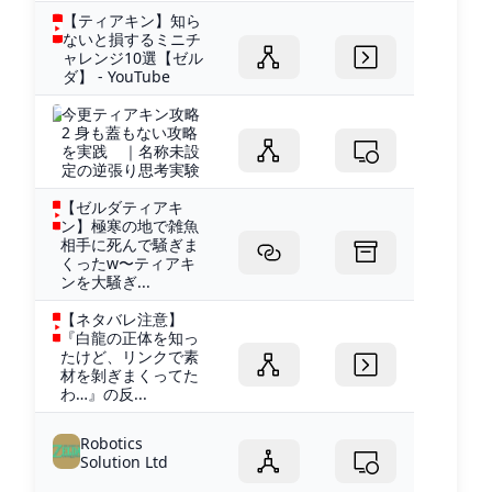
【ティアキン】知ら
ないと損するミニチ
ャレンジ10選【ゼル
ダ】 - YouTube
今更ティアキン攻略
2 身も蓋もない攻略
を実践 ｜名称未設
定の逆張り思考実験
【ゼルダティアキ
ン】極寒の地で雑魚
相手に死んで騒ぎま
くったw〜ティアキ
ンを大騒ぎ...
【ネタバレ注意】
『白龍の正体を知っ
たけど、リンクで素
材を剝ぎまくってた
わ…』の反...
Robotics
Solution Ltd