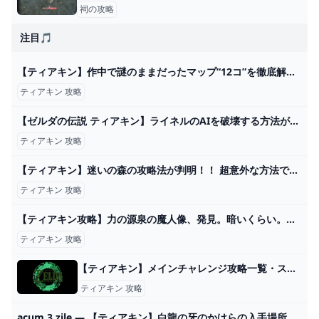
祠の攻略
注目🎵
【ティアキン】作中で謎のままだったマップ“12コ”を徹底解説【総集編】 - YouTube
ティアキン 攻略
【ゼルダの伝説 ティアキン】ライネルのAIを破壊する方法が発見されました。闘技場5連戦も余裕です。 バグ ティアーズオブザキングダム Totk - YouTube
ティアキン 攻略
【ティアキン】迷いの森の攻略法が判明！！ 超意外な方法でコログの森へ到達だ！！ ＃３【ゼルダの伝説】 - YouTube
ティアキン 攻略
【ティアキン攻略】力の源泉の魔人像、発見。暗いくらい。【ゼルダの伝説 ティアーズ オブ ザ キングダム】 - YouTube
ティアキン 攻略
【ティアキン】メインチャレンジ攻略一覧・ストーリー攻略【ゼルダの伝説ティアーズオブザキングダム】 - SAMURAI GAMERS
ティアキン 攻略
acum 3 zile — 【ティアキン】白龍の牙のかけらの入手場所と使い道【ゼルダの伝説テ… 2024