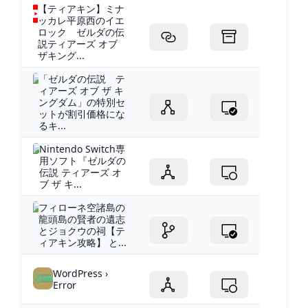
【ティアキン】ミナ
ッカレ平原西のイエ
ロック ゼルダの伝
説ティアーズ オブ
ザキング...
「ゼルダの伝説 テ
ィアーズ オブ ザ キ
ングダム」の特別セ
ットが割引価格にな
るキ...
Nintendo Switch専
用ソフト『ゼルダの
伝説 ティアーズ オ
ブ ザ キ...
フィローネ空諸島の
龍頭島の賢者の遺志
とジョクウの祠【テ
ィアキン攻略】 と...
WordPress ›
Error