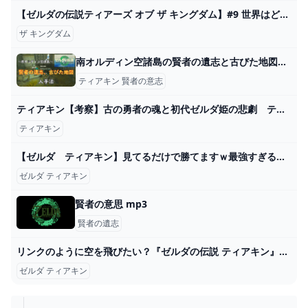
【ゼルダの伝説ティアーズ オブ ザ キングダム】#9 世界はどうなっている？旅を楽しもう！ティアキン完全初見プレイ【 #新人VTuber /夜野あと】 - YouTube
ザ キングダム
南オルディン空諸島の賢者の遺志と古びた地図の取り方【ティアキン】 とあるゲームブログの軌跡
ティアキン 賢者の意志
ティアキン【考察】古の勇者の魂と初代ゼルダ姫の悲劇 ティアーズオブザキングダム - YouTube
ティアキン
【ゼルダ ティアキン】見てるだけで勝てますｗ最強すぎるゾナウギア兵器がまじでやばいｗｗｗ【ゼルダの伝説ティアーズオブザキングダム】 - YouTube
ゼルダ ティアキン
賢者の意思 mp3
賢者の遺志
リンクのように空を飛びたい？『ゼルダの伝説 ティアキン』ゾナウギア・翼の「ラグマット」が原作再現すぎる Game*Spark - 国内・海外ゲーム情報サイト
ゼルダ ティアキン