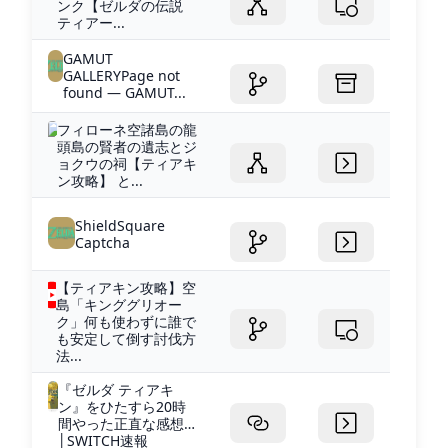
ンク【ゼルダの伝説
ティアー...
GAMUT
GALLERYPage not
found — GAMUT...
フィローネ空諸島の龍
頭島の賢者の遺志とジ
ョクウの祠【ティアキ
ン攻略】 と...
ShieldSquare
Captcha
【ティアキン攻略】空
島「キンググリオー
ク」何も使わずに誰で
も安定して倒す討伐方
法...
『ゼルダ ティアキ
ン』をひたすら20時
間やった正直な感想…
│SWITCH速報