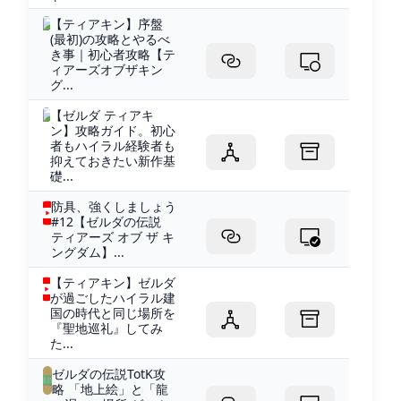
【ティアキン】序盤
(最初)の攻略とやるべ
き事｜初心者攻略【テ
ィアーズオブザキン
グ...
【ゼルダ ティアキ
ン】攻略ガイド。初心
者もハイラル経験者も
抑えておきたい新作基
礎...
防具、強くしましょう
#12【ゼルダの伝説
ティアーズ オブ ザ キ
ングダム】...
【ティアキン】ゼルダ
が過ごしたハイラル建
国の時代と同じ場所を
『聖地巡礼』してみ
た...
ゼルダの伝説TotK攻
略 「地上絵」と「龍