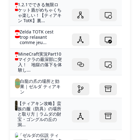
1.2.1でできる無限ロ
ケット盾がめちゃくち
ゃ楽しい！【ティアキ
ン TotK】裏...
Zelda TOTK cest
trop relaxant
comme jeu...
MineCraft実況Part10
マイクラの最深部に突
入！ 地獄の落下を体
験し...
白龍の爪の場所と効
果｜ゼルダ ティアキ
ン
【ティアキン攻略】蛮
族の服（防具）の場所
と取り方｜ラムダの財
宝・ゴングルの丘の
洞...
「ゼルダの伝説 ティ