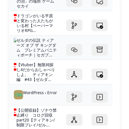
の泪」の場所 ゲーム
セカイ
ドラゴンがいる平原
と変わった人たちが
いる村【ペーパーマ
リオRPG...
ゼルダの伝説 ティア
ーズ オブ ザ キングダ
ム プレミアムバニテ
ィポーチ｜セガプ...
【Vtuber】無限祠探
し4だからおしゃべり
しよ。 ティアキン
編 #43【ゼルダ...
WordPress › Error
【公開収録】ゾナウ禁
止縛り コログ回収
part20【ティアキン/
制限プレイ/ゼル...