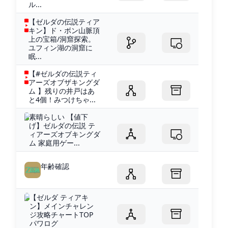
ル...
【ゼルダの伝説ティア
キン】ド・ボン山脈頂
上の宝箱/洞窟探索。
ユフィン湖の洞窟に
眠...
【#ゼルダの伝説ティ
アーズオブザキングダ
ム 】残りの井戸はあ
と4個！みつけちゃ...
素晴らしい 【値下
げ】ゼルダの伝説 テ
ィアーズオブキングダ
ム 家庭用ゲー...
年齢確認
【ゼルダ ティアキ
ン】メインチャレン
ジ攻略チャートTOP
パワログ