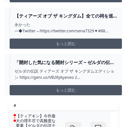
【ティアーズ オブ ザ キングダム】全ての祠を巡
りしもの #89 - YOUTUBE
永かった
―◆Twitter→https://twitter.com/sena7329▼#88
→https://youtu.be/XHUHGKbZ24U▼#90
→https://youtu.be/nvYTRDnrJA800:00 現況報告01:07
もっと読む
エピソードチャレンジ 始まりの空島の伝承06:01 ウト
ジ...
「開封した気になる開封シリーズ ~ ゼルダの伝説
ティアーズ オブ ザ キングダムエディション」第
ゼルダの伝説 ティアーズ オブ ザ キングダムエディショ
2014話 - YOUTUBE
ン https://geni.us/VB2RJAyaneo 2
https://geni.us/xPTSREON POCKET
https://geni.us/7cvFJBORode Wireless Me
もっと読む
https://geni.us/GThB散財小説は...
#
【ティアキン】今作最
大の理不尽で高難度な
要素【ゼルダの伝説テ