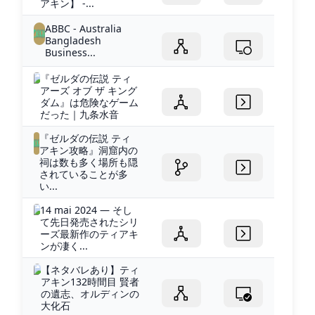
アキン】 -...
ABBC - Australia
Bangladesh
Business...
『ゼルダの伝説 ティ
アーズ オブ ザ キング
ダム』は危険なゲーム
だった｜九条水音
『ゼルダの伝説 ティ
アキン攻略』洞窟内の
祠は数も多く場所も隠
されていることが多
い...
14 mai 2024 — そし
て先日発売されたシリ
ーズ最新作のティアキ
ンが凄く...
【ネタバレあり】ティ
アキン132時間目 賢者
の遺志、オルディンの
大化石