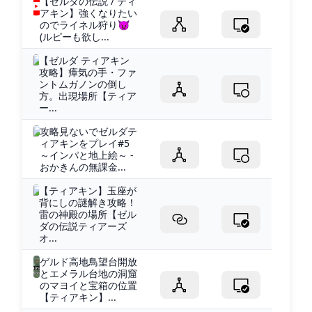
【ゼルダの伝説 / ティ
アキン】強くなりたい
のでライネル狩り😈
(ルピーも欲し...
【ゼルダ ティアキン
攻略】瘴気の手・ファ
ントムガノンの倒し
方。出現場所【ティア
ー...
攻略見ないでゼルダテ
ィアキンをプレイ#5
～インパと地上絵～ -
おかきんの無課金...
【ティアキン】玉座が
背にしの謎解き攻略！
雷の神殿の場所【ゼル
ダの伝説ティアーズ
オ...
ゲルド高地鳥望台開放
とエメラル台地の洞窟
のマヨイと宝箱の位置
【ティアキン】...