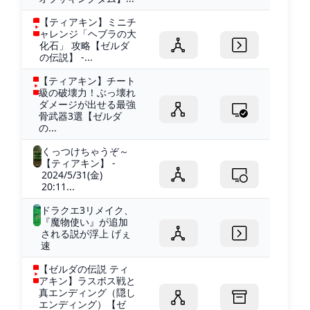
【ティアキン】ミニチ
ャレンジ「ヘブラの大
化石」 攻略【ゼルダ
の伝説】 -...
【ティアキン】チート
級の破壊力！ぶっ壊れ
ダメージが出せる最強
骨武器3選【ゼルダ
の...
くっつけちゃうぞ～
【ティアキン】 -
2024/5/31(金)
20:11...
ドラクエ3リメイク、
『魔物使い』が追加
される説が浮上 げぇ
速
【ゼルダの伝説 ティ
アキン】ラスボス戦と
真エンディング（隠し
エンディング）【ゼ