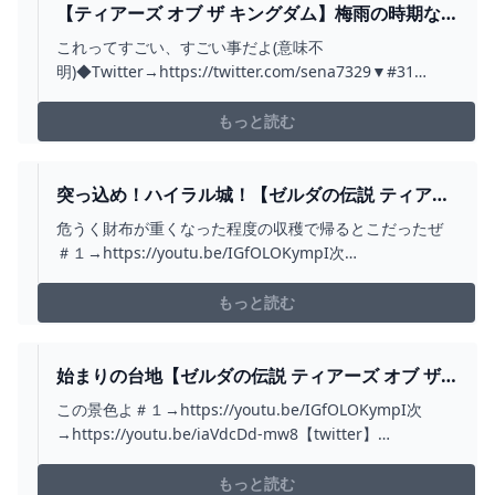
【ティアーズ オブ ザ キングダム】梅雨の時期な
ら書物壊滅！ゼルダの隠し部屋！！ #32 -
これってすごい、すごい事だよ(意味不
YOUTUBE
明)◆Twitter→https://twitter.com/sena7329▼#31
→https://youtu.be/6b4EHJcLmuw▼#33
→https://youtu.be/cfy1eSfM_Zs00:00 マヨイの落とし物
もっと読む
を扱う人01:06 エピソードチャレ...
突っ込め！ハイラル城！【ゼルダの伝説 ティアー
ズ オブ ザ キングダム】＃９ - YOUTUBE
危うく財布が重くなった程度の収穫で帰るとこだったぜ
＃１→https://youtu.be/IGfOLOKympI次
→https://youtu.be/frRnfJlQm58【twitter】
http://twitter.com/ushizawa【ゼルダの伝説ティアキン
もっと読む
再生リスト】https://www.yout...
始まりの台地【ゼルダの伝説 ティアーズ オブ ザ
キングダム】＃４１ - YOUTUBE
この景色よ＃１→https://youtu.be/IGfOLOKympI次
→https://youtu.be/iaVdcDd-mw8【twitter】
http://twitter.com/ushizawa【ゼルダの伝説ティアキン
再生リスト】https://www.youtube.com/playlist?lis...
もっと読む