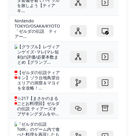
タ装備を着てハイラル
を旅しよう【ティア
キ...
Nintendo
TOKYO/OSAKA/KYOTO
「ゼルダの伝説 ティ
アー...
【グラブル】レヴィア
ンゲイズ･マレ(マレ短
剣)の評価/必要本数ま
とめ【グランブ...
【ゼルダの伝説ティア
キン】ゾラ台地鳥望台
エリアの洞窟＆マヨイ
を全攻略！...
☆217【まさかのまる
ごとお料理回】ゼルダ
の伝説 ティアーズオ
ブザキングダムをや...
『ゼルダの伝説
TotK』のゲーム内で食
べた料理を再現したも