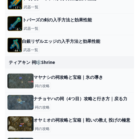
武器一覧
トパーズの剣の入手方法と効果性能
武器一覧
白銀リザルエッジの入手方法と効果性能
武器一覧
ティアキン 祠🎼shrine
マヤナシの祠攻略と宝箱｜氷の導き
祠の攻略
ナチョヤハの祠（4つ目）攻略と行き方｜戻る力
祠の攻略
オヤミオの祠攻略と宝箱｜戦いの教え 投げの極意
祠の攻略