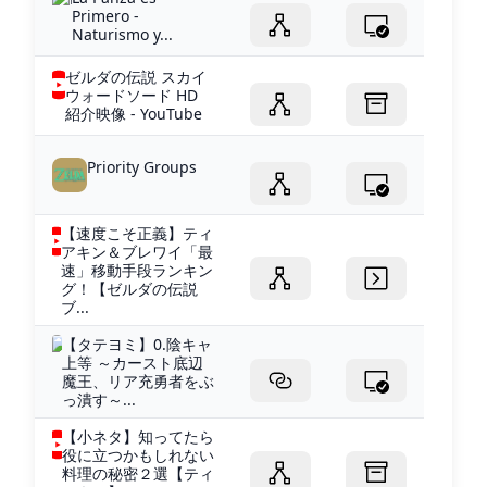
Primero -
Naturismo y...
ゼルダの伝説 スカイ
ウォードソード HD
紹介映像 - YouTube
Priority Groups
【速度こそ正義】ティ
アキン＆ブレワイ「最
速」移動手段ランキン
グ！【ゼルダの伝説
ブ...
【タテヨミ】0.陰キャ
上等 ～カースト底辺
魔王、リア充勇者をぶ
っ潰す～...
【小ネタ】知ってたら
役に立つかもしれない
料理の秘密２選【ティ