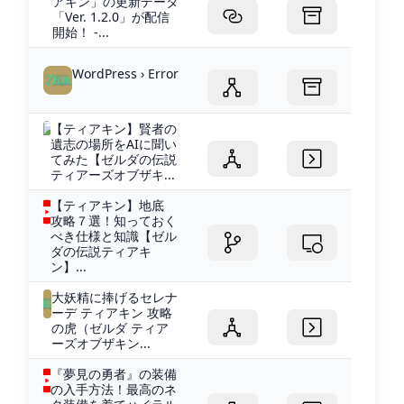
アキン」の更新データ
「Ver. 1.2.0」が配信
開始！ -...
WordPress › Error
【ティアキン】賢者の
遺志の場所をAIに聞い
てみた【ゼルダの伝説
ティアーズオブザキ...
【ティアキン】地底
攻略７選！知っておく
べき仕様と知識【ゼル
ダの伝説ティアキ
ン】...
大妖精に捧げるセレナ
ーデ ティアキン 攻略
の虎（ゼルダ ティア
ーズオブザキン...
『夢見の勇者』の装備
の入手方法！最高のネ