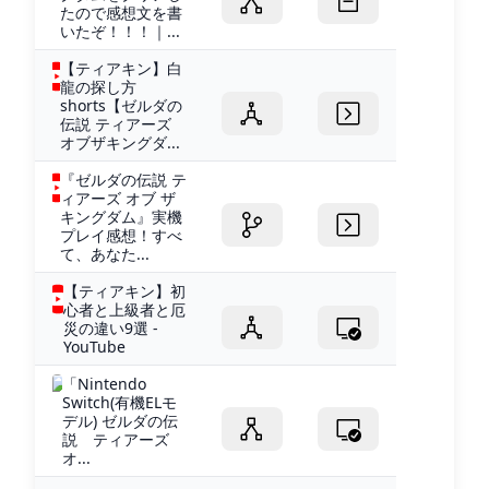
たので感想文を書
いたぞ！！！｜...
【ティアキン】白
龍の探し方
shorts【ゼルダの
伝説 ティアーズ
オブザキングダ...
『ゼルダの伝説 テ
ィアーズ オブ ザ
キングダム』実機
プレイ感想！すべ
て、あなた...
【ティアキン】初
心者と上級者と厄
災の違い9選 -
YouTube
「Nintendo
Switch(有機ELモ
デル) ゼルダの伝
説 ティアーズ
オ...