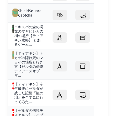
ShieldSquare
Captcha
エキスパの森の洞
窟のマヤヒシカの
祠の場所【ティア
キン攻略】 とあ
るゲーム...
【ティアキン】ト
カゲの隠れ穴のマ
ヨイの場所と行き
方【ゼルダの伝説
ティアーズオブ
ザ...
【ティアキン】今
年最後にゼルダが
残した記憶『龍の
泪』を全て見に行
ってみた...
【ゼルダの伝説テ
ィアキン】ドイブ