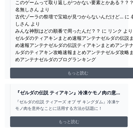
このゲームって取り返しがつかない要素とかある？？？
名無しさん より
古代ゾーラの祭壇で宝箱が見つからないんだけど… に 
しさん より
みんな神獣はどの順番で周ったんだ？？ に リンク より
ゼルダのティアキンまとめ速報アンテナゼルダの伝説
め速報アンテナゼルダの伝説ティアキンまとめアンテ
ルダのティアキン攻略速報まとめアンテナゼルダ攻略
めアンテナゼルダのブログランキング
もっと読む
『ゼルダの伝説 ティアキン』冷凍ケモノ肉の意外
な使い方！タイヤがなくても地を駆け、滑走路が
『ゼルダの伝説 ティアーズ オブ ザ キングダム』冷凍ケ
なくても空を飛べる インサイド
モノ肉を意外なことに活用する方法が話題に！
もっと読む