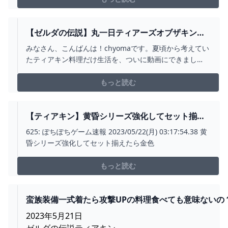
https://youtu.be/3ffZhlTsiPQ【序盤で超簡単！バクダ...
【ゼルダの伝説】丸一日ティアーズオブザキング
ダムの料理だけ作って食べてみた！【実写】 -
みなさん、こんばんは！chyomaです。夏頃から考えてい
YOUTUBE
たティアキン料理だけ生活を、ついに動画にできまし
た。予想通りめっちゃ大変だったけどとても楽しかった
です！次やることがあればもっと落ち着いてやりたいで
もっと読む
す。来年も、どうぞよろしくお願いいたします☺️【⚠️ご
注意】・ゲーム内の料理内容、一部地方の映像が流れま
す。・...
【ティアキン】黄昏シリーズ強化してセット揃え
たら金色の☆マークの攻撃力アップ付いたんだけ
625: ぽちぽちゲーム速報 2023/05/22(月) 03:17:54.38 黄
ど、これ料理とも重複するし強くね？｜ぽちぽち
昏シリーズ強化してセット揃えたら金色
ゲーム速報
もっと読む
蛮族装備一式着たら攻撃UPの料理食べても意味ないの
- ゼルダの伝説まとめ速報｜ティアキン｜ブレワイ
2023年5月21日
ゼルダの伝説ティアキン