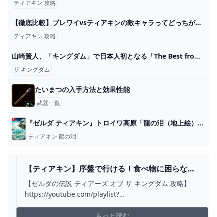
ティアキン 攻略
【徹底比較】ブレワイvsティアキンの敵キャラってどっちが強い？【ゼルダの伝説ティアーズオブザキングダム】【ゼルダの伝説ブレスオブザワイルド】 - YouTube
ティアキン 攻略
山崎賢人、「キングダム」で日本人初となる「The Best from the East Award」受賞（WEBザテレビジョン） - Yahoo!ニュース
ザ キングダム
たいまつの入手方法と効果性能
武器一覧
『ゼルダ ティアキン』トロイワ高原「龍の泪（地上絵）」を発見しました - ディスディスブログ
ティアキン 龍の泪
【ティアキン】序盤で行ける！食べ物に困らな
い！食材取り放題の場所！【ゼルダの伝説】 -
【ゼルダの伝説 ティアーズ オブ ザ キングダム 攻略】
YOUTUBE
https://youtube.com/playlist?
list=PLrDiRkeVKMGB8ECAAFYIew8_n0Th5l5Ty【超簡
単！矢の効率的な集め方！周回ルート！】
もっと読む