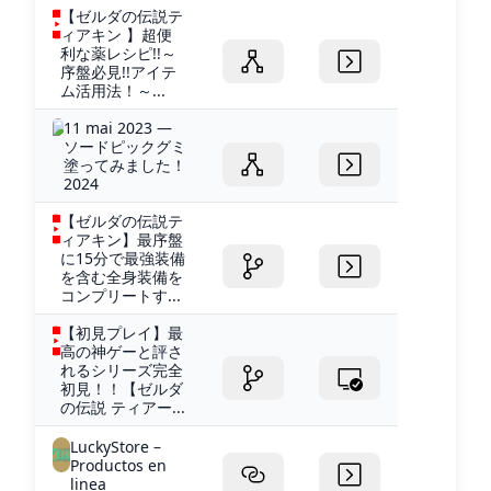
【ゼルダの伝説テ
ィアキン 】超便
利な薬レシピ!!～
序盤必見!!アイテ
ム活用法！～...
11 mai 2023 —
ソードピックグミ
塗ってみました！
2024
【ゼルダの伝説テ
ィアキン】最序盤
に15分で最強装備
を含む全身装備を
コンプリートす...
【初見プレイ】最
高の神ゲーと評さ
れるシリーズ完全
初見！！【ゼルダ
の伝説 ティアー...
LuckyStore –
Productos en
linea