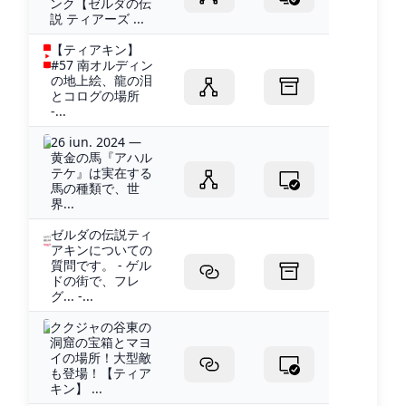
ンク【ゼルダの伝
説 ティアーズ ...
【ティアキン】
#57 南オルディン
の地上絵、龍の泪
とコログの場所
-...
26 iun. 2024 —
黄金の馬『アハル
テケ』は実在する
馬の種類で、世
界...
ゼルダの伝説ティ
アキンについての
質問です。 - ゲル
ドの街で、フレ
グ... -...
ククジャの谷東の
洞窟の宝箱とマヨ
イの場所！大型敵
も登場！【ティア
キン】 ...