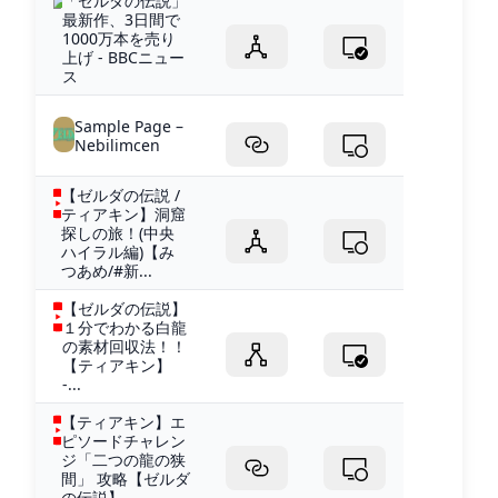
「ゼルダの伝説」
最新作、3日間で
1000万本を売り
上げ - BBCニュー
ス
Sample Page –
Nebilimcen
【ゼルダの伝説 /
ティアキン】洞窟
探しの旅！(中央
ハイラル編)【み
つあめ/#新...
【ゼルダの伝説】
１分でわかる白龍
の素材回収法！！
【ティアキン】
-...
【ティアキン】エ
ピソードチャレン
ジ「二つの龍の狭
間」 攻略【ゼルダ
の伝説】 -...