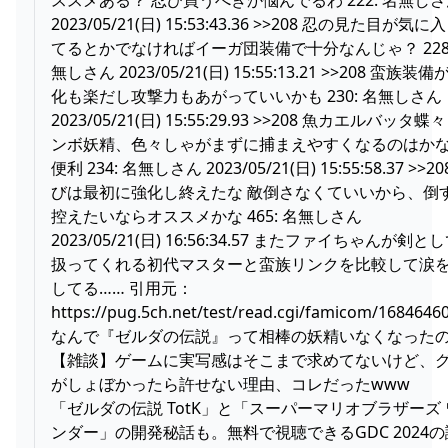
2023/05/21(日) 15:53:43.36 >>208 忍の見た目が気に
てるとかでなければイーガ団装備で十分なんじゃ？ 228:
無しさん 2023/05/21(日) 15:55:13.21 >>208 蛮族装備
化も楽だし攻撃力もあがっていいかも 230: 名無しさん
2023/05/21(日) 15:55:29.93 >>208 魚カエルバッタ蝶
ンボ妖精、色々しゃがまずに捕まえやすくなるのはか
便利 234: 名無しさん 2023/05/21(日) 15:55:58.37 >>20
びは最初に強化し終えたな 敵倒さなくていいから、倒
控えたいならオススメかな 465: 名無しさん
2023/05/21(日) 16:56:34.57 またファイちゃんが剣と
扱ってくれる初代マスターと蛮族リンクを比較して涙
してる…… 引用元：
https://pug.5ch.net/test/read.cgi/famicom/1684646
なんで『ゼルダの伝説』って相棒の妖精いなくなった
【雑談】ゲームに実写感はそこまで求めてないけど、
がしょぼかったら許せない理由、コレだったwww
「ゼルダの伝説 TotK」と「スーパーマリオブラザーズ 
ンダー」の開発秘話も。無料で視聴できるGDC 2024の