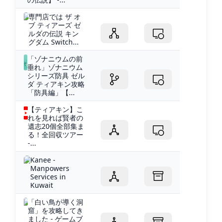
専門店では ザ オ
ブ ティアーズ ゼ
ルダの伝説 キン
グダム Switch...
「ゾナニウムの前
垂れ」ゾナニウム
シリーズ防具 ゼル
ダ ティアキン攻略
「防具編」【...
【ティアキン】こ
れを見れば賢者の
遺志20個全部集ま
る！全回収ツアー
-...
Kanee -
Manpowers
Services in
Kuwait
「白い鳥が導く洞
窟」を攻略してき
ました - ゲームブ