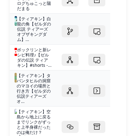
ログちゅこっと陽
だまる
【ティアキン】白
龍の角【ゼルダの
伝説 ティアーズ
オブザキングダ
ム】...
ボックリンと新レ
シピ料理♪【ゼル
ダの伝説 ティア
キン】#shorts -...
【ティアキン】タ
バンタヒルの洞窟
のマヨイの場所と
行き方【ゼルダの
伝説ティアーズ
オ...
【ティアキン】空
島から地上に戻る
までリンクがずっ
と上半身裸だった
のは俺だけ？