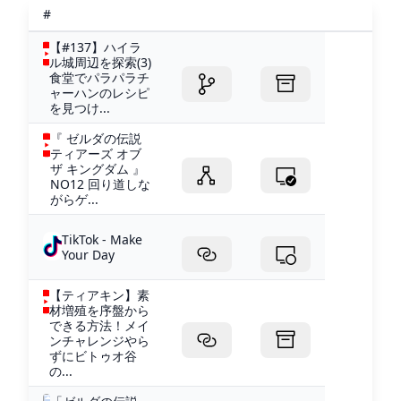
#
【#137】ハイラ
ル城周辺を探索(3)
食堂でパラパラチ
ャーハンのレシピ
を見つけ...
『 ゼルダの伝説
ティアーズ オブ
ザ キングダム 』
NO12 回り道しな
がらゲ...
TikTok - Make
Your Day
【ティアキン】素
材増殖を序盤から
できる方法！メイ
ンチャレンジやら
ずにビトゥオ谷
の...