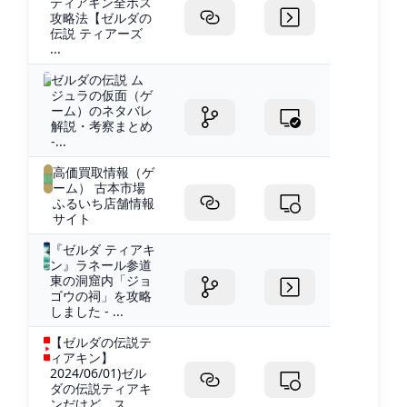
ティアキン全ボス
攻略法【ゼルダの
伝説 ティアーズ
...
ゼルダの伝説 ム
ジュラの仮面（ゲ
ーム）のネタバレ
解説・考察まとめ
-...
高価買取情報（ゲ
ーム） 古本市場
ふるいち店舗情報
サイト
『ゼルダ ティアキ
ン』ラネール参道
東の洞窟内「ジョ
ゴウの祠」を攻略
しました - ...
【ゼルダの伝説テ
ィアキン】
2024/06/01)ゼル
ダの伝説ティアキ
ンだけど、ス...