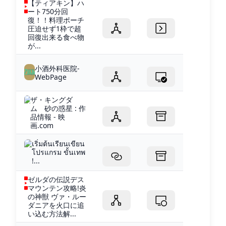
【ティアキン】ハ
ート750分回
復！！料理ポーチ
圧迫せず1枠で超
回復出来る食べ物
が...
小酒外科医院-
WebPage
ザ・キングダ
ム 砂の惑星 : 作
品情報 - 映
画.com
เริ่มต้นเรียนเขียน
โปรแกรม ขั้นเทพ
!...
ゼルダの伝説デス
マウンテン攻略!炎
の神獣 ヴァ・ルー
ダニアを火口に追
い込む方法解...