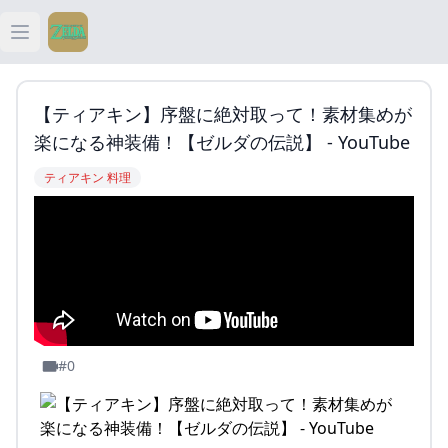
Open main menu
ティアキン
【ティアキン】序盤に絶対取って！素材集めが
ティアキン 祠
楽になる神装備！【ゼルダの伝説】 - YouTube
ティアキン 料理
ティアキン 武器
ティアキン 攻略
#0