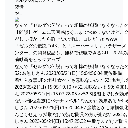
装備
0件
なんで『ゼルダの伝説』って相棒の妖精いなくなった
【雑談】ゲームに実写感はそこまで求めてないけど、
がしょぼかったら許せない理由、コレだったwww
「ゼルダの伝説 TotK」と「スーパーマリオブラザーズ 
ンダー」の開発秘話も。無料で視聴できるGDC 2024の
演動画をピックアップ
なんで『ゼルダの伝説』って相棒の妖精いなくなった
52: 名無しさん 2023/05/21(日) 15:04:56.04 蛮族装備
着たら攻撃UPの料理食べても意味ないの？ 53: 名無し
2023/05/21(日) 15:05:19.10 >>52 意味ないよ 59: 名
ん 2023/05/21(日) 15:07:28.05 >>52 3段階までしか効
ない 2部位蛮族にバナナレベル1なんかは効果ある 93: 
しさん 2023/05/21(日) 15:20:44.87 蛮族とかも結構強
んどくせえわ 採取だけで済む防具の方が楽だな 208: 
しさん 2023/05/21(日) 15:47:25.32 中盤なんだけど防
ススメある？ 忍び買うべきか悩んでるわ 222: 名無し