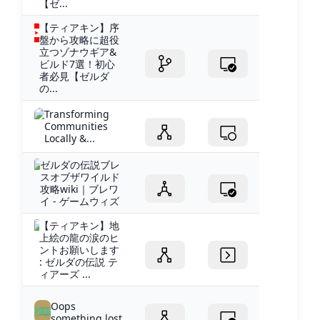
【ゼ...
【ティアキン】序
盤から攻略に超役
立つゾナウギア&
ビルド7選！初心
者必見【ゼルダ
の...
Transforming
Communities
Locally &...
ゼルダの伝説ブレ
スオブザワイルド
攻略wiki｜ブレワ
イ - ゲームウィズ
【ティアキン】地
上絵の龍の涙のヒ
ントお願いします
: ゼルダの伝説 テ
ィアーズ ...
Oops
something lost