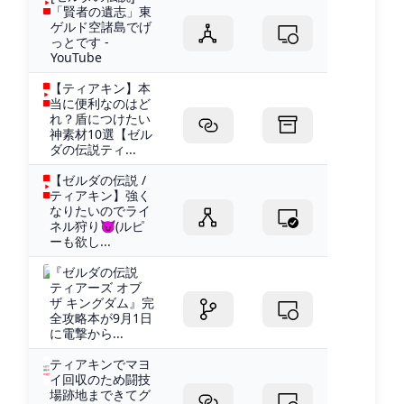
「賢者の遺志」東
ゲルド空諸島でげ
っとです -
YouTube
【ティアキン】本
当に便利なのはど
れ？盾につけたい
神素材10選【ゼル
ダの伝説ティ...
【ゼルダの伝説 /
ティアキン】強く
なりたいのでライ
ネル狩り😈(ルピ
ーも欲し...
『ゼルダの伝説
ティアーズ オブ
ザ キングダム』完
全攻略本が9月1日
に電撃から...
ティアキンでマヨ
イ回収のため闘技
場跡地まできてグ