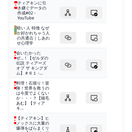
ティアキンに引
き継ぐデータの
作成#02 -
YouTube
暗い 人 特徴 なぜ
か好かれちゃう人
の共通点｜しあわ
せ心理学
会いたかった
ぜ…！【ゼルダの
伝説 ティアーズ
オブ ザ キングダ
ム】＃６１ -...
料理！石堀り！冒
険！世界を救うの
は今度でよくない
か・・・？【猫毛
あむ】【ティア
キ...
【ティアキン】ヒ
ノックスに大量の
爆弾をばらまくリ