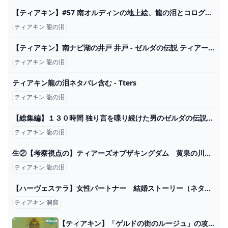
【ティアキン】#57 南オルディンの地上絵、龍の泪とコログの場所 - YouTube
ティアキン 龍の泪
【ティアキン】南ナビ湖の井戸 井戸 - ゼルダの伝説 ティアーズオブザキングダム 攻略Wiki ティアキン ： ヘイグ攻略まとめWiki
ティアキン 龍の泪
ティアキン龍の泪ネタバレ含む - Tters
ティアキン 龍の泪
【総集編】１３０時間 独り言を喋り続けた男のゼルダの伝説のティアーズ オブ ザ キングダム【社築/にじさんじ/切り抜き】 - YouTube
ティアキン 龍の泪
生②【考察視点の】ティアーズオブザキングダム 黄泉の川の謎の鉄扉をもう１枚見つける - YouTube
ティアキン 龍の泪
【ハーヴェステラ】女性パートナー 結婚ストーリー（ネタバレ注意） - YouTube
ティアキン 洞窟
【ティアキン】「ゲルドの街のルージュ」の攻略チャート【ゼルダの伝説ティアーズオブザキングダム】 - 神ゲー攻略