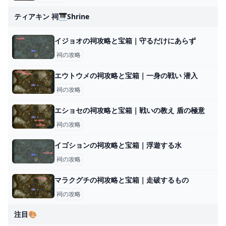
ティアキン 祠🎹shrine
イジョオの祠攻略と宝箱｜守るだけにあらず
祠の攻略
エウトウメの祠攻略と宝箱｜一身の戦い 潜入
祠の攻略
エショセの祠攻略と宝箱｜戦いの教え 盾の極意
祠の攻略
イゴションの祠攻略と宝箱｜浮遊する水
祠の攻略
マラクグチの祠攻略と宝箱｜走破するもの
祠の攻略
注目🎨