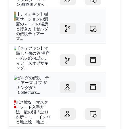
ン)攻略まとめ-...
【ティアキン】樹
海サージョンの洞
窟のマヨイの場所
と行き方【ゼルダ
の伝説ティアー
ズ...
【ティアキン】沈
黙した像の谷 洞窟
- ゼルダの伝説 テ
ィアーズオブザキ
ング...
ゼルダの伝説 テ
ィアーズ オブ ザ
キングダム
Collectors...
ボス戦なしマスタ
ーソード入手方
法 龍の泪「全11
か所＋1」 インパ
と地上絵 地上...