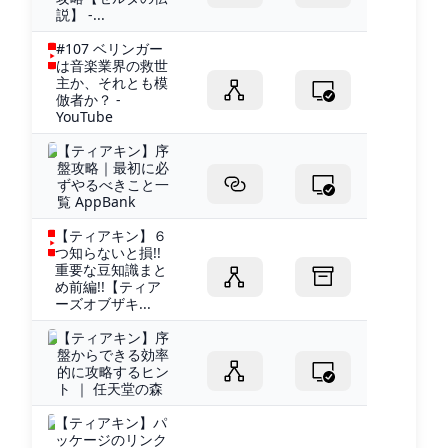
説】 -...
#107 ベリンガー
は音楽業界の救世
主か、それとも模
倣者か？ -
YouTube
【ティアキン】序
盤攻略｜最初に必
ずやるべきこと一
覧 AppBank
【ティアキン】６
つ知らないと損!!
重要な豆知識まと
め前編!!【ティア
ーズオブザキ...
【ティアキン】序
盤からできる効率
的に攻略するヒン
ト ｜ 任天堂の森
【ティアキン】パ
ッケージのリンク