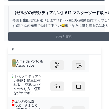
https://www.nicovideo.jp/user/5252116ツイッター（ぺ
け）Twitter：...
【ゼルダの伝説/ティアキン】#12 マスターソード取っ
って大混乱してるので地上絵(龍の泪)コンプします【霜
今回も生配信でお送りします！(1〜7回は収録(動画)でアップし
陸斗/吉本興業】 - YOUTUBE
す)皆さんの知恵で助けて下さい😂※ちなみに服を着る気はあ
ん良かったらチャンネル登録宜しくお願いします！◇陸斗
twitterhttps://twitter.com/Rikuto_Channel（@Rikuto_Chann
もっと読む
陸斗youtu...
#
Almeida Porto &
Associados
【ゼルダ ティアキ
ン攻略】簡単に作
れる！ 空飛ぶバイ
クの作り方。必要
なゾナウギア...
ゼルダの伝説
TotK ＃１１６