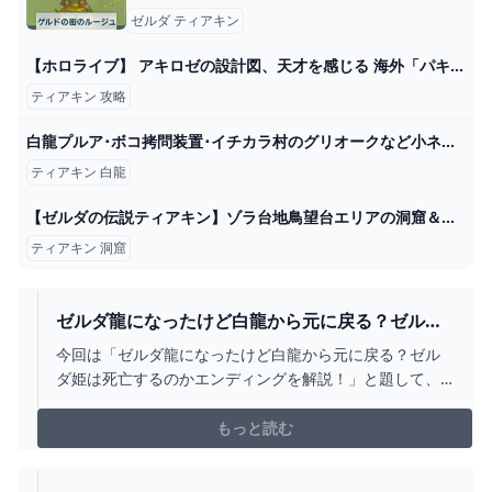
ゼルダ ティアキン
【ホロライブ】 アキロゼの設計図、天才を感じる 海外「パキスタンには強 2024
ティアキン 攻略
白龍プルア･ボコ拷問装置･イチカラ村のグリオークなど小ネタ集～みんなの動画畑～【ティアキン TotK】 - YouTube
ティアキン 白龍
【ゼルダの伝説ティアキン】ゾラ台地鳥望台エリアの洞窟＆マヨイを全攻略！ Part126 - YouTube
ティアキン 洞窟
ゼルダ龍になったけど白龍から元に戻る？ゼルダ
姫は死亡するのかエンディングを解説！｜こりす
今回は「ゼルダ龍になったけど白龍から元に戻る？ゼル
のイイね！
ダ姫は死亡するのかエンディングを解説！」と題して、
ティアキンゼルダ龍
もっと読む