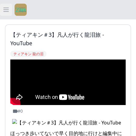
Open main menu
ティアキン
【ティアキン＃3】凡人が行く龍泪旅 -
ティアキン 祠
YouTube
ティアキン 龍の泪
ティアキン 武器
ティアキン 攻略
#0
ほっつき歩いてないで早く目的地に行けと編集中に