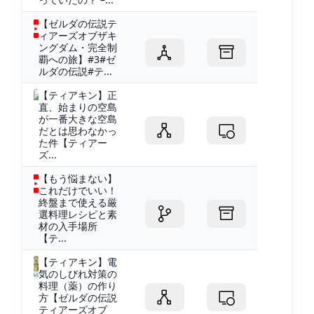
【ゼルダの伝説テ
ィアーズオブザキ
ングダム・完全制
覇への旅】#3#ゼ
ルダの伝説#テ...
【ティアキン】正
直、始まりの空島
が一番大きな空島
だとは思わなかっ
た件【ティアー
ズ...
【もう悩まない】
これだけでいい！
終盤まで使える厳
選料理レシピと素
材の入手場所
【テ...
【ティアキン】電
気のしびれ対策の
料理（薬）の作り
方【ゼルダの伝説
ティアーズオブ