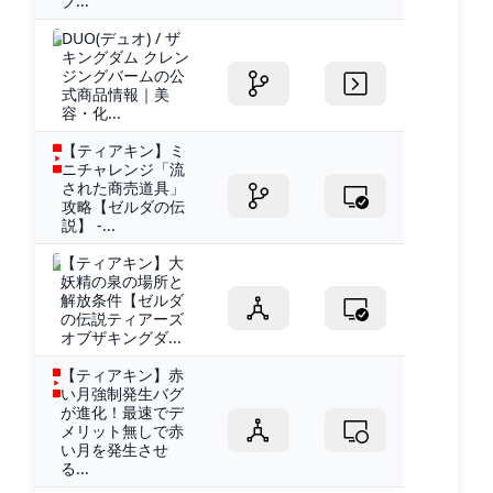
ブ...
DUO(デュオ) / ザ
キングダム クレン
ジングバームの公
式商品情報｜美
容・化...
【ティアキン】ミ
ニチャレンジ「流
された商売道具」
攻略【ゼルダの伝
説】 -...
【ティアキン】大
妖精の泉の場所と
解放条件【ゼルダ
の伝説ティアーズ
オブザキングダ...
【ティアキン】赤
い月強制発生バグ
が進化！最速でデ
メリット無しで赤
い月を発生させ
る...