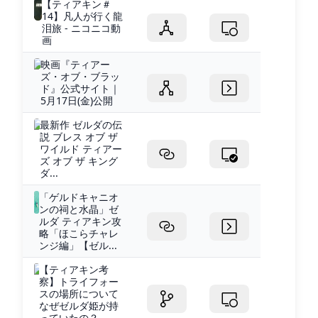
【ティアキン＃
14】凡人が行く龍
泪旅 - ニコニコ動
画
映画『ティアー
ズ・オブ・ブラッ
ド』公式サイト｜
5月17日(金)公開
最新作 ゼルダの伝
説 ブレス オブ ザ
ワイルド ティアー
ズ オブ ザ キング
ダ...
「ゲルドキャニオ
ンの祠と水晶」ゼ
ルダ ティアキン攻
略「ほこらチャレ
ンジ編」【ゼル...
【ティアキン考
察】トライフォー
スの場所について
なぜゼルダ姫が持
っていたの？ –...