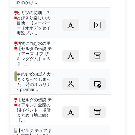
略のかけ...
ヒミツの花畑！？
とびきり楽しい大
冒険！【スーパー
マリオオデッセイ
実況プレ...
汚物に悩む水の里
【ゼルダの伝説 テ
ィアーズ オブ ザ
キングダム】＃５
９ -...
#ゼルダの伝説 大
きくなってしまっ
た 時のオカリナ
- pramai...
【ゼルダの伝説 テ
ィアキン】全龍の
泪イベント・場所
まとめ（地上絵）
【...
【ゼルダ ティアキ