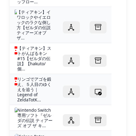
ッフロー...
【ティアキン】イ
ワロックやイエロ
ックのラクな倒し
方【ゼルダの伝説
ティアーズオブ
ザ...
【ティアキン】ス
トがんばるキン
#15【ゼルダの伝
説】【hakuto/
個...
リンゴでアゴを鍛
え、５人目のゆく
えを追う｜
Legend of
ZeldaTotK...
Nintendo Switch
専用ソフト『ゼル
ダの伝説 ティアー
ズ オブ ザ キ...