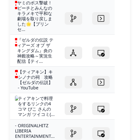
ヤミのボス撃破！
ピーチとみんなの
キラメキで平和な
劇場を取り戻しま
した🌟【プリン
セ...
『ゼルダの伝説 テ
ィアーズ オブ ザ
キングダム』炎の
神殿攻略～実況生
配信【ティ...
【ティアキン】キ
シノナの祠 攻略
【ゼルダの伝説】
- YouTube
ティアキンで料理
をするリンクの4
コマ ぴこ さんの
マンガ ツイコミ(...
- ORIGINALHITZ
LIBERIA
ENTERTAINMENT...