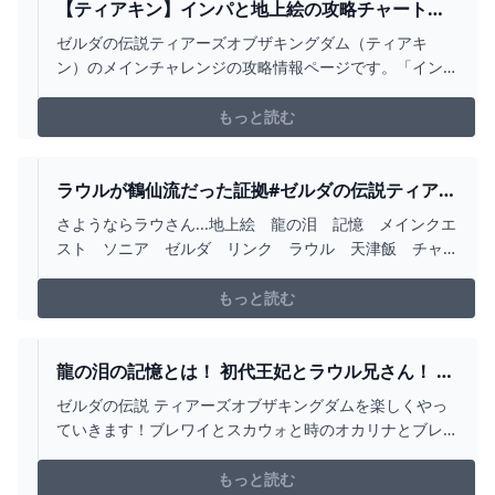
【ティアキン】インパと地上絵の攻略チャート
【ゼルダの伝説ティアーズオブザキングダム】 -
ゼルダの伝説ティアーズオブザキングダム（ティアキ
ゲームライン
ン）のメインチャレンジの攻略情報ページです。「イン
パと地上絵」クエストの進め方などを画像付きで分かり
やすく解説しているので、ぜひゼルダの伝説ティアーズ
もっと読む
オブザキングダム（ティアキン）攻略の参考にしてくだ
さい。
ラウルが鶴仙流だった証拠#ゼルダの伝説ティアー
ズオブザキングダム #ゲーム実況 #ゼル伝
さようならラウさん...地上絵 龍の泪 記憶 メインクエ
#ZELDA #ゲーム #ティアキン#ドラゴンボール -
スト ソニア ゼルダ リンク ラウル 天津飯 チャ
YOUTUBE
オズ 餃子 気功砲 鶴仙流 ドラゴンボール ガノ
ン 怖い 秘石 偽物 ティアキン#ティアキン＃ゲーム
もっと読む
実況#ゼルダの伝説ティアーズオブザキングダム
龍の泪の記憶とは！ 初代王妃とラウル兄さん！ 初
めてのティアーズオブザキングダム！PART40【ゆ
ゼルダの伝説 ティアーズオブザキングダムを楽しくやっ
っくり実況】【ゼルダの伝説 ティアーズ オブ ザ
ていきます！ブレワイとスカウォと時のオカリナとブレ
キングダム】【ティアキン】 - YOUTUBE
ワイ無双はクリア済み全力で楽しんでいくぜー！ニコニ
コ動画との同時投稿、好きな方で見てねーnionico：
もっと読む