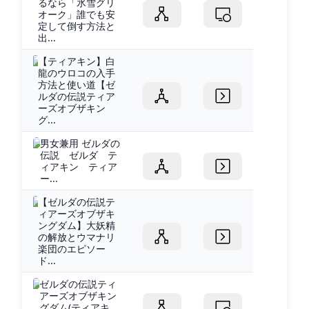
るなら「氷雪グリ
オーク」誰でも安
定して倒す方法と
出...
【ティアキン】白
龍のウロコの入手
方法と使い道【ゼ
ルダの伝説ティア
ーズオブザキン
グ...
男女兼用 ゼルダの
伝説 ゼルダ テ
ィアキン ティア
ー...
【ゼルダの伝説テ
ィアーズオブザキ
ングダム】大妖精
の解放とウマナリ
楽団のエピソー
ド...
ゼルダの伝説ティ
アーズオブザキン
グダム(ティアキ