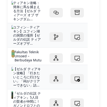
ティアキン攻略：
簡単に馬を捕まえ
る方法【ゼルダ テ
ィアーズ オブ ザ
キングダム...
ユフィン - ティア
キン】ユフィン湖
の洞窟の場所【ゼ
ルダの伝説 ティア
ーズオブザ...
Fakultas Teknik
Unsoed –
Berbudaya Mutu
【ゼルダ ティアキ
ン攻略】「行きた
いところに行けな
い」「祠がクリア
ーできない」詰...
『ゼルダの伝説 テ
ィアキン』5人目
の賢者が仲間に！
ガノンドロフとの