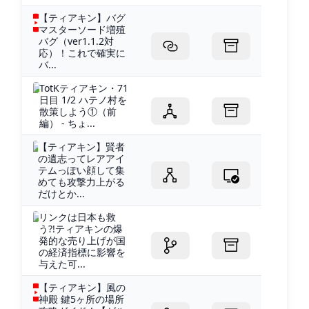
【ティアキン】バグ
マスターソード増殖
バグ（ver1.1.2対
応）！これで確実に
バ...
TotKティアキン・71
日目 1/2 ハテノ村を
散策しよう①（前
編） - ちょ...
【ティアキン】賢者
の遺志ってレアアイ
テムっぽい顔して集
めても攻撃力上がる
だけとか...
リンクは日本も救
う?!ティアキンの爆
発的な売り上げが国
の経済指標に影響を
与えた可...
【ティアキン】風の
神殿 鍵5ヶ所の場所