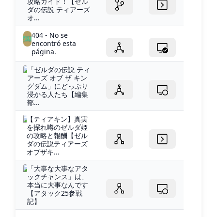
攻略ガイド！【ゼル
ダの伝説 ティアーズ
オ...
404 - No se
encontró esta
página.
「ゼルダの伝説 ティ
アーズ オブ ザ キン
グダム」にどっぷり
浸かる人たち【編集
部...
【ティアキン】真実
を探れ噂のゼルダ姫
の攻略と報酬【ゼル
ダの伝説ティアーズ
オブザキ...
「大事な大事なアタ
ックチャンス」は、
本当に大事なんです
【アタック25参戦
記】