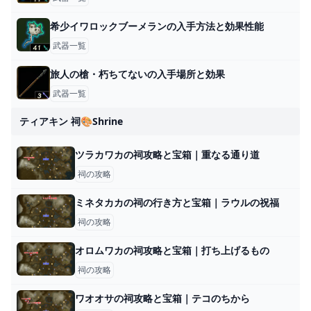
希少イワロックブーメランの入手方法と効果性能
武器一覧
旅人の槍・朽ちてないの入手場所と効果
武器一覧
ティアキン 祠🎨shrine
ツラカワカの祠攻略と宝箱｜重なる通り道
祠の攻略
ミネタカカの祠の行き方と宝箱｜ラウルの祝福
祠の攻略
オロムワカの祠攻略と宝箱｜打ち上げるもの
祠の攻略
ワオオサの祠攻略と宝箱｜テコのちから