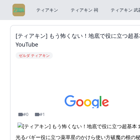
ティアキン
ティアキン 祠
ティアキン 武
[ティアキン] もう怖くない！地底で役に立つ超基本１
YouTube
ゼルダ ティアキン
#0
#1
光るバギー役に立つ薬草星のかけら使い方破魔の根の秘