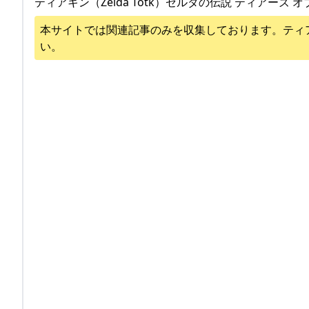
ティアキン（Zelda Totk）ゼルダの伝説 ティアーズ オ
本サイトでは関連記事のみを収集しております。
ティ
い。