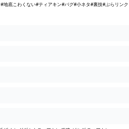
#地底こわくない#ティアキン#バグ#小ネタ#裏技#ぶらリンク