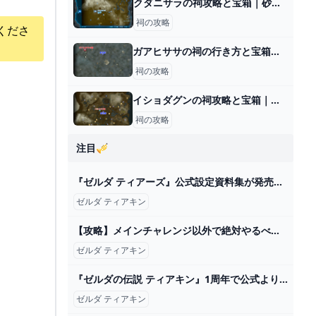
クダニサラの祠攻略と宝箱｜砂上の橋梁
祠の攻略
くださ
ガアヒササの祠の行き方と宝箱｜ラウルの祝福
祠の攻略
イショダグンの祠攻略と宝箱｜風を生み出すもの
祠の攻略
注目🎺
『ゼルダ ティアーズ』公式設定資料集が発売に！予約受付中 – Nintendo DREAM WEB
ゼルダ ティアキン
【攻略】メインチャレンジ以外で絶対やるべきイベント9選【ゼルダの伝説ティアーズオブザキングダム/ティアキン】【ゆっくり解説】 - YouTube
ゼルダ ティアキン
『ゼルダの伝説 ティアキン』1周年で公式よりイラストが公開。1年前と異なり、しっかりと“手と手”をつなぐリンクとゼルダ（ファミ通.com） - Yahoo!ニュース
ゼルダ ティアキン