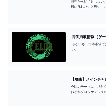
発売から約半月ちょい。
形に残したいと思い、こ
後かに見ても思い出せ
対にクリア後を推奨しま
ゼ
高価買取情報（ゲー
ふるいち・古本市場では
い。
【攻略】メインチャ
YOUTUBE
今回のテーマは「絶対