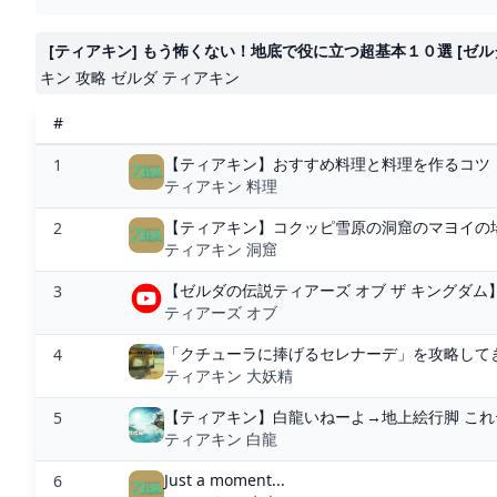
[ティアキン] もう怖くない！地底で役に立つ超基本１０選 [ゼルダの伝
キン 攻略 ゼルダ ティアキン
#
【ティアキン】おすすめ料理と料理を作るコツ【
1
ティアキン 料理
【ティアキン】コクッピ雪原の洞窟のマヨイの場
2
ティアキン 洞窟
【ゼルダの伝説ティアーズ オブ ザ キングダム】#
3
ティアーズ オブ
「クチューラに捧げるセレナーデ」を攻略してきま
4
ティアキン 大妖精
【ティアキン】白龍いねーよ→地上絵行脚 これテン
5
ティアキン 白龍
Just a moment...
6