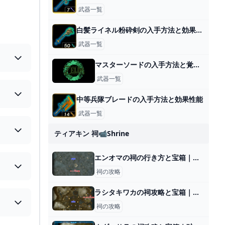
武器一覧
白髪ライネル粉砕剣の入手方法と効果性能
武器一覧
マスターソードの入手方法と覚醒のやり方
武器一覧
中等兵隊ブレードの入手方法と効果性能
武器一覧
ティアキン 祠📹shrine
エンオマの祠の行き方と宝箱｜ラウルの祝福
祠の攻略
ラシタキワカの祠攻略と宝箱｜一身の戦い 操縦
祠の攻略