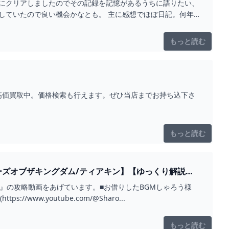
無事にクリアしましたのでその記録を記憶があるうちに語りたい、
探していたので良い機会かなとも。 主に感想でほぼ日記。何年
ンのストーリーに触れますのでネタバレ全開です！ 読む際は絶
。 気になった部分だけでも読んでもらえたら嬉しい限りです。
もっと読む
トなど高価買取中。価格検索も行えます。ぜひ当店までお持ち込下さ
もっと読む
ズオブザキングダム/ティアキン】【ゆっくり解説】 -
』の攻略動画をあげています。■お借りしたBGMしゃろう様
隠しの真相しゃろう様 10℃しゃろう様 You and me(https://www.youtube.com/@Sharo...
もっと読む