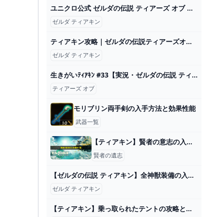
ユニクロ公式 ゼルダの伝説 ティアーズ オブ ザ キングダム UT（半袖・レギュラーフィット）
ゼルダ ティアキン
ティアキン攻略｜ゼルダの伝説ティアーズオブザキングダム - ゲームウィズ
ゼルダ ティアキン
生きがいﾃｨｱｷﾝ #33【実況・ゼルダの伝説 ティアーズオブザキングダム】 - YouTube
ティアーズ オブ
モリブリン両手剣の入手方法と効果性能
武器一覧
【ティアキン】賢者の意志の入手場所一覧とおすすめ使い道｜誰に使うべき？ ワイトのゲーム案内所
賢者の遺志
【ゼルダの伝説 ティアキン】全神獣装備の入手方法 (特殊性能付き) 秘宝まとめ【ゼルダの伝説 ティアーズ オブ ザ キングダム】防具【totk】 - YouTube
ゼルダ ティアキン
【ティアキン】乗っ取られたテントの攻略と報酬【ゼルダの伝説ティアーズオブザキングダム】 - ゲームウィズ