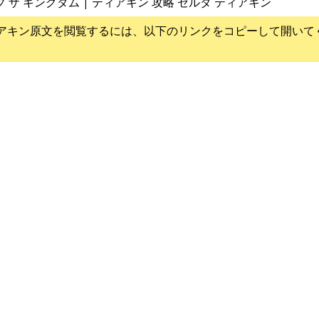
ブ ザ キングダム | ティアキン 攻略 ゼルダ ティアキン
アキン
原文を閲覧するには、以下のリンクをコピーして開いて