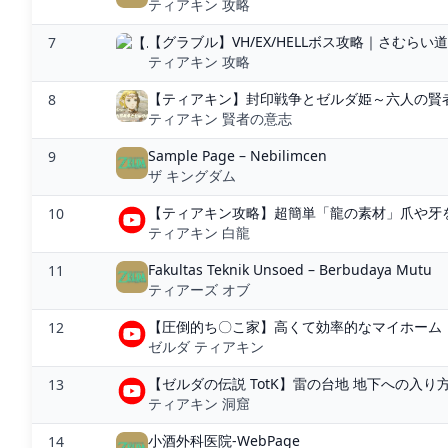
ティアキン 攻略
【グラブル】VH/EX/HELLボス攻略｜さむらい道
7
ティアキン 攻略
【ティアキン】封印戦争とゼルダ姫～六人の賢
8
ティアキン 賢者の意志
Sample Page – Nebilimcen
9
ザ キングダム
【ティアキン攻略】超簡単「龍の素材」爪や牙を
10
ティアキン 白龍
Fakultas Teknik Unsoed – Berbudaya Mutu
11
ティアーズ オブ
【圧倒的ち〇こ家】高くて効率的なマイホーム【ゼ
12
ゼルダ ティアキン
【ゼルダの伝説 TotK】雷の台地 地下への入り方
13
ティアキン 洞窟
小酒外科医院-WebPage
14