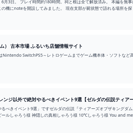
6月3日。 プレイ時間約180時間。祠と根は全て解放済み。 本編を
の機にnoteを開設してみました。 現在支部が屍状態で語れる場所を
るように書いている 自己満使用なので死ぬほど長いと思う。 ティアキ
す(責任取れません) ブレワイ未プレイも含めネタバレご注意ください
ム） 古本市場 ふるいち店舗情報サイト
Nintendo SwitchPS5～レトロゲームまでゲーム機本体・ソフ
レンジ以外で絶対やるべきイベント9選【ゼルダの伝説ティアー
やるべきイベント9選」ですゼルダの伝説『ティアーズオブザキングダム
おどれグロッケンシュピールしゃろう様 神