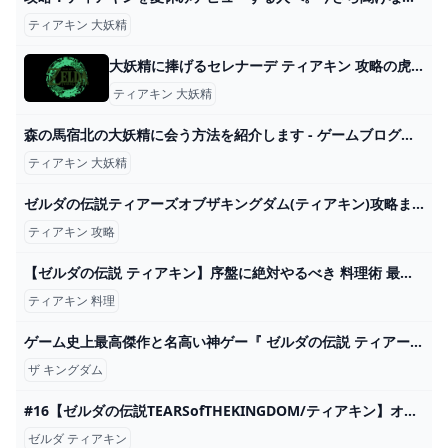
ティアキン 大妖精
大妖精に捧げるセレナーデ ティアキン 攻略の虎（ゼルダ ティアーズオブザキングダム）
ティアキン 大妖精
森の馬宿北の大妖精に会う方法を紹介します - ゲームブログちゅこっと陽だまる
ティアキン 大妖精
ゼルダの伝説ティアーズオブザキングダム(ティアキン)攻略まとめ-コログ速報 ページ 45
ティアキン 攻略
【ゼルダの伝説 ティアキン】序盤に絶対やるべき 料理術 最強防具入手 ゾナウギア活用方法【ティアーズオブザキングダム】 - YouTube
ティアキン 料理
ゲーム史上最高傑作と名高い神ゲー『 ゼルダの伝説 ティアーズ オブ ザ キングダム 』#7 - YouTube
ザ キングダム
#16【ゼルダの伝説TEARSofTHEKINGDOM/ティアキン】オープンワールドゼルダin迷子のぽんこつ【新人Vtuber/黒曜ひみか】 - YouTube
ゼルダ ティアキン