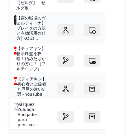
【ゼルダ】 - ゼ
ルダ攻...
【霧の戦場のヴ
ェルディーナ】
ブレイクの方法
と有効活用の仕
方│KOUs...
【ティアキン】
物語序盤を攻
略！始めたばか
りの方に！（フ
ルテロップ） -...
【ティアキン】
初心者と上級者
と厄災の違い9
選 - YouTube
Vásquez
Zuluaga
Abogados
para
pensión...