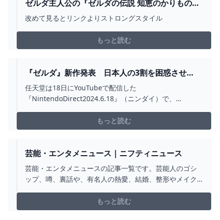
ゼルダ主人公の『ゼルダの伝説 知恵のかりもの』
戦い方が大岩を借りてぶつけたり魔物を借りて戦
改めて見るとリンクよりストロングスタイル
わせたりと暴力的すぎて蛮族ゼルダ姫の気配を感
じる
もっと読む
『ゼルダ』新作発表 日本人の3割を困惑させ
る“あの問題”がさらに混沌か… (2024年6月20日) -
任天堂は18日にYouTubeで配信した
エキサイトニュース
『NintendoDirect2024.6.18』（ニンダイ）で、
NintendoSwitch用ゲーム『ゼルダの伝説知恵のかりも
の』を9月26日に発売すると発表...
もっと読む
芸能・エンタメニュース｜ニフティニュース
芸能・エンタメニュースの記事一覧です。芸能人のゴシ
ップ、噂、裏話や、有名人の熱愛、結婚、整形やメイク
の話題など。新聞・通信社が配信する最新記事のほか、
画像、動画ニュースや雑誌記事まで、話題の芸能・エン
もっと読む
タメニュースをまとめてお届けします。