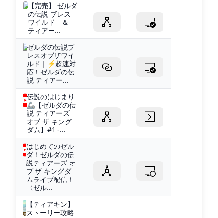
【完売】 ゼルダ
の伝説 ブレス
ワイルド ＆
ティアー...
ゼルダの伝説ブ
レスオブザワイ
ルド｜ ⚡️超速対
応！ゼルダの伝
説 ティアー...
伝説のはじまり
🦾【ゼルダの伝
説 ティアーズ
オブ ザ キング
ダム】#1 -...
はじめてのゼル
ダ！ゼルダの伝
説ティアーズ オ
ブ ザ キングダ
ムライブ配信！
〈ゼル...
【ティアキン】
ストーリー攻略