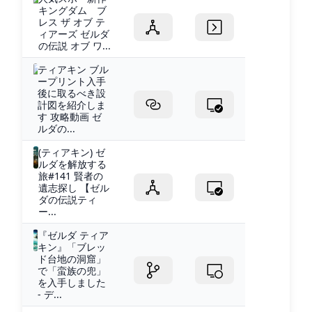
キングダム ブ
レス ザ オブ テ
ィアーズ ゼルダ
の伝説 オブ ワ...
ティアキン ブル
ープリント入手
後に取るべき設
計図を紹介しま
す 攻略動画 ゼ
ルダの...
(ティアキン) ゼ
ルダを解放する
旅#141 賢者の
遺志探し 【ゼル
ダの伝説ティ
ー...
『ゼルダ ティア
キン』「ブレッ
ド台地の洞窟」
で「蛮族の兜」
を入手しました
- デ...