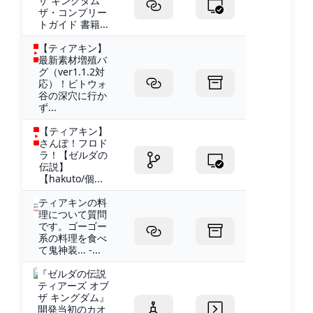
ザ キングダム
ザ・コンプリー
トガイド 書籍...
【ティアキン】
最新素材増殖バ
グ（ver1.1.2対
応）！ビトウォ
谷の深穴に行か
ず...
【ティアキン】
さんぽ！フロド
ラ！【ゼルダの
伝説】
【hakuto/個...
ティアキンの料
理について質問
です。ゴーゴー
系の料理を食べ
て鬼神装... -...
『ゼルダの伝説
ティアーズ オブ
ザ キングダム』
開発当初のカオ