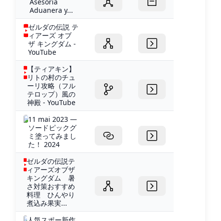
Asesoría
Aduanera y...
ゼルダの伝説 テ
ィアーズ オブ
ザ キングダム -
YouTube
【ティアキン】
リトの村のチュ
ーリ攻略（フル
テロップ）風の
神殿 - YouTube
11 mai 2023 —
ソードピックグ
ミ塗ってみまし
た！ 2024
ゼルダの伝説テ
ィアーズオブザ
キングダム 暑
さ対策おすすめ
料理 ひんやり
煮込み果実...
人気スポー新作