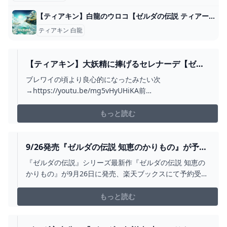
【ティアキン】白龍のウロコ【ゼルダの伝説 ティアーズオブザキングダム】 hyperWiki
ティアキン 白龍
【ティアキン】大妖精に捧げるセレナーデ【ゼル
ダの伝説 ティアーズ オブ ザ キングダム】＃51 -
ブレワイの頃より良心的になったみたい次
YOUTUBE
→https://youtu.be/mg5vHyUHiKA前
→https://youtu.be/iLd0SgE7NAE＃
1→https://youtu.be/ziEoGAew7cUけー：ブレワイは達
もっと読む
成率100%までやった。ハイラル博士。【Twitter】
https://twi...
9/26発売『ゼルダの伝説 知恵のかりもの』が予約
開始。楽天ブックスなら限定特典付き＆限定配送
『ゼルダの伝説』シリーズ最新作『ゼルダの伝説 知恵の
パック仕様に！ - 電撃オンライン
かりもの』が9月26日に発売、楽天ブックスにて予約受付
が開始しました。
もっと読む