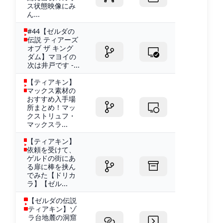
ス状態映像にみ
ん...
#44【ゼルダの
伝説 ティアーズ
オブ ザ キング
ダム】マヨイの
次は井戸です -...
【ティアキン】
マックス素材の
おすすめ入手場
所まとめ！マッ
クストリュフ・
マックスラ...
【ティアキン】
依頼を受けて、
ゲルドの街にあ
る扉に棒を挟ん
でみた【ドリカ
ラ】【ゼル...
【ゼルダの伝説
ティアキン】ゾ
ラ台地麓の洞窟