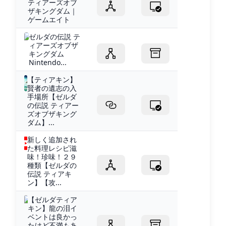
ティアーズオブ
ザキングダム｜
ゲームエイト
ゼルダの伝説 テ
ィアーズオブザ
キングダム
Nintendo...
【ティアキン】
賢者の遺志の入
手場所【ゼルダ
の伝説 ティアー
ズオブザキング
ダム】...
新しく追加され
た料理レシピ滋
味！珍味！２９
種類【ゼルダの
伝説 ティアキ
ン】【攻...
【ゼルダティア
キン】龍の泪イ
ベントは良かっ
たけど不満もあ