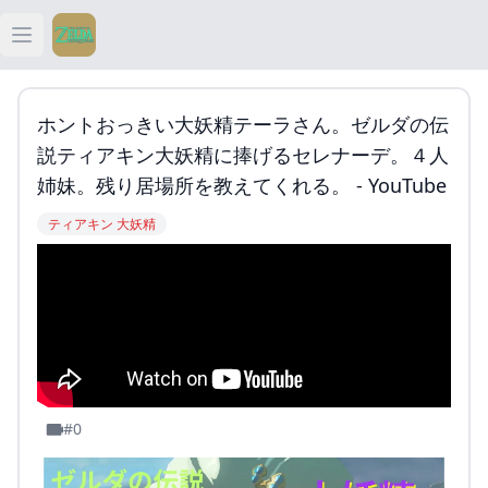
Open main menu
ティアキン
ホントおっきい大妖精テーラさん。ゼルダの伝
ティアキン 祠
説ティアキン大妖精に捧げるセレナーデ。４人
姉妹。残り居場所を教えてくれる。 - YouTube
ティアキン 武器
ティアキン 大妖精
ティアキン 攻略
#0