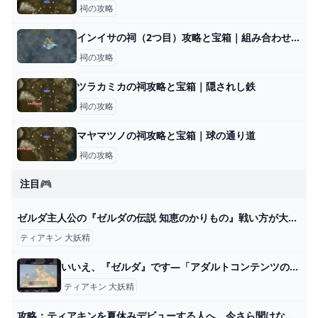
祠の攻略
インイサの祠（2つ目）攻略と宝箱｜組み合わせる力
祠の攻略
ツラカミカの祠攻略と宝箱｜隠されし鉄
祠の攻略
マヤマツノの祠攻略と宝箱｜球の通り道
祠の攻略
注目🎮
ゼルダ主人公の『ゼルダの伝説 知恵のかりもの』戦い方が大岩を借りてぶつけたり魔物を借りて戦わせたりと暴力的すぎて蛮族ゼルダ姫の気配を感じる
ティアキン 大妖精
いいえ、『ゼルダ』です―「アダルトコンテンツの音」で近隣から苦情…毎日『ティアキン』していただけなのに Game*Spark - 国内・海外ゲーム情報サイト
ティアキン 大妖精
攻略：ティアキンを夏休みデビューする人へ。今さら聞けない、序盤にやるべきこと10選【ゼルダの伝説 ティアーズ オブ ザ キングダム】 - 電撃オンライン