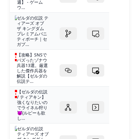
週】 - ゲーム
ウ...
ゼルダの伝説 テ
ィアーズ オブ
ザ キングダム
プレミアムバニ
ティポーチ｜セ
ガプ...
【攻略】SNSで
バズったゾナウ
兵器13選。厳選
した傑作兵器を
解説【ゼルダの
伝説テ...
【ゼルダの伝説
/ ティアキン】
強くなりたいの
でライネル狩り
😈(ルピーも欲
し...
ゼルダの伝説
ティアーズ オブ