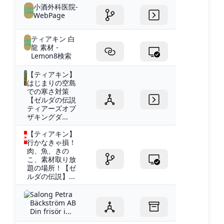
小酒外科医院-
WebPage
ティアキン 白
龍 素材 -
Lemon8検索
【ティアキン】
はじまりの空島
での寒さ対策
【ゼルダの伝説
ティアーズオブ
ザキングダ...
【ティアキン】
行かなきゃ損！
肉、魚、きの
こ、素材取り放
題の場所！【ゼ
ルダの伝説】...
Salong Petra
Bäckström AB
Din frisör i...