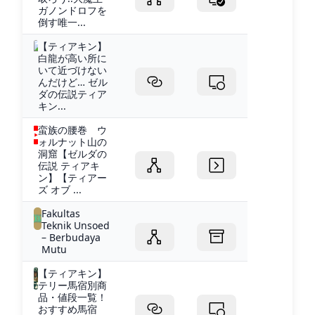
ガノンドロフを
倒す唯一...
【ティアキン】
白龍が高い所に
いて近づけない
んだけど… ゼル
ダの伝説ティア
キン...
蛮族の腰巻 ウ
ォルナット山の
洞窟【ゼルダの
伝説 ティアキ
ン】【ティアー
ズ オブ ...
Fakultas
Teknik Unsoed
– Berbudaya
Mutu
【ティアキン】
テリー馬宿別商
品・値段一覧！
おすすめ馬宿