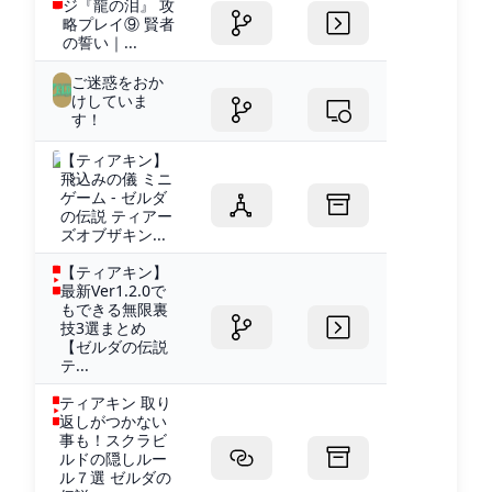
ジ『龍の泪』 攻
略プレイ⑨ 賢者
の誓い｜...
ご迷惑をおか
けしていま
す！
【ティアキン】
飛込みの儀 ミニ
ゲーム - ゼルダ
の伝説 ティアー
ズオブザキン...
【ティアキン】
最新Ver1.2.0で
もできる無限裏
技3選まとめ
【ゼルダの伝説
テ...
ティアキン 取り
返しがつかない
事も！スクラビ
ルドの隠しルー
ル７選 ゼルダの