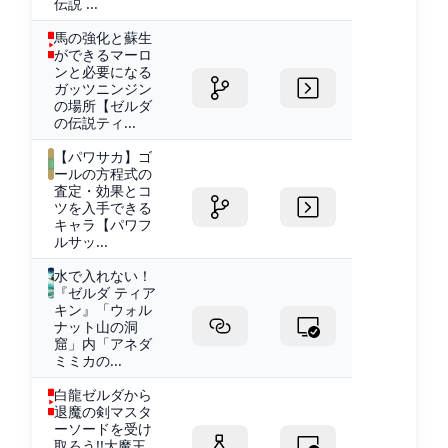
伝説 ...
馬の強化と蘇生
ができるマーロ
ンと必要になる
ガッツニンジン
の場所【ゼルダ
の伝説ティ...
【パワサカ】ゴ
ールの方程式の
査定・効果とコ
ツを入手できる
キャラ【パワフ
ルサッ...
水で入れない！
『ゼルダ ティア
キン』「ウォル
ナット山の洞
窟」内「アネダ
ミミカの...
白龍ゼルダから
退魔の剣マスタ
ーソードを受け
取ろう!!大魔王