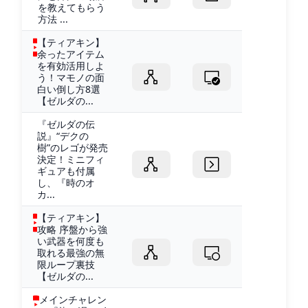
を教えてもらう
方法 ...
【ティアキン】
余ったアイテム
を有効活用しよ
う！マモノの面
白い倒し方8選
【ゼルダの...
『ゼルダの伝
説』“デクの
樹”のレゴが発売
決定！ミニフィ
ギュアも付属
し、『時のオ
カ...
【ティアキン】
攻略 序盤から強
い武器を何度も
取れる最強の無
限ループ裏技
【ゼルダの...
メインチャレン