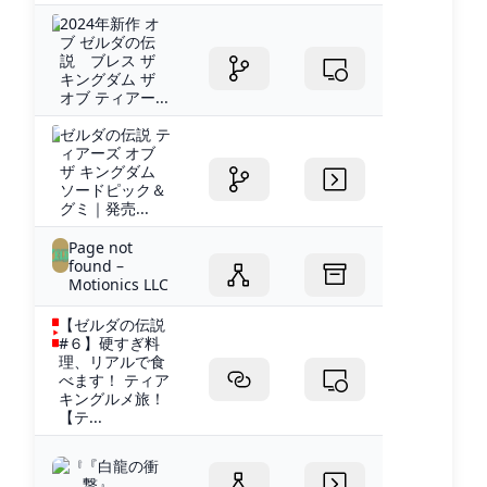
2024年新作 オ
ブ ゼルダの伝
説 ブレス ザ
キングダム ザ
オブ ティアー...
ゼルダの伝説 テ
ィアーズ オブ
ザ キングダム
ソードピック＆
グミ｜発売...
Page not
found –
Motionics LLC
【ゼルダの伝説
#６】硬すぎ料
理、リアルで食
べます！ ティア
キングルメ旅！
【テ...
『白龍の衝
撃』