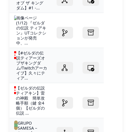
オブ ザ キング
ダム】#1 -...
画像ページ
(1/12) 『ゼルダ
の伝説 ティアキ
ン』UTコレクシ
ョンが発売
中、...
【#ゼルダの伝
説ティアーズオ
ブザキングダ
ム/Twitchアーカ
イブ】久々にテ
ィア...
【ゼルダの伝説
ティアキン】雷
の神殿 簡単攻
略手順（鍵 全4
個）【ゼルダの
伝説 ...
GRUPO
SAMESA –