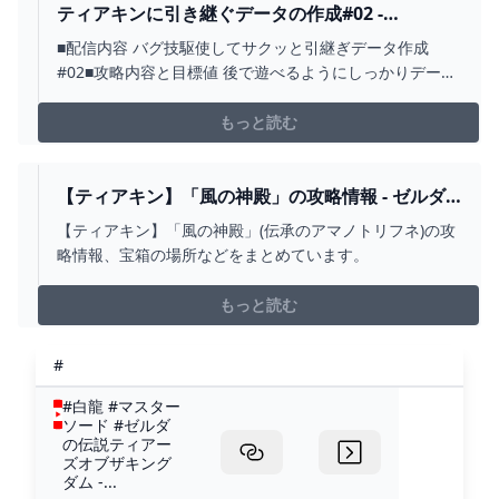
ティアキンに引き継ぐデータの作成#02 -
YOUTUBE
■配信内容 バグ技駆使してサクッと引継ぎデータ作成
#02■攻略内容と目標値 後で遊べるようにしっかりデータ
を作成/技を色々駆使するので都度解説します ・ESCで
祠攻略～ゲルドの街へ 5:26 ・カカリコ村で木材集めて
もっと読む
ボックリン解放後にハテノ村で家を購入 34:31 ・カカリ
コ村大妖精の泉後ろの高台からコログの森...
【ティアキン】「風の神殿」の攻略情報 - ゼルダ
の伝説 ティアーズオブザキングダム 攻略WIKI テ
【ティアキン】「風の神殿」(伝承のアマノトリフネ)の攻
ィアキン ： ヘイグ攻略まとめWIKI
略情報、宝箱の場所などをまとめています。
もっと読む
#
#白龍 #マスター
ソード #ゼルダ
の伝説ティアー
ズオブザキング
ダム -...