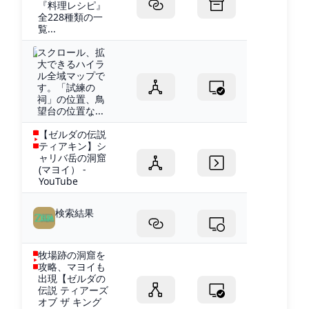
『料理レシピ』
全228種類の一
覧...
スクロール、拡
大できるハイラ
ル全域マップで
す。「試練の
祠」の位置、鳥
望台の位置な...
【ゼルダの伝説
ティアキン】シ
ャリバ岳の洞窟
(マヨイ） -
YouTube
検索結果
牧場跡の洞窟を
攻略、マヨイも
出現【ゼルダの
伝説 ティアーズ
オブ ザ キング