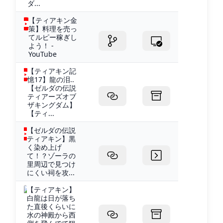
ダ...
【ティアキン金
策】料理を売っ
てルピー稼ぎし
よう！ -
YouTube
【ティアキン記
憶17】龍の泪..
【ゼルダの伝説
ティアーズオブ
ザキングダム】
【ティ...
【ゼルダの伝説
ティアキン】黒
く染め上げ
て！？ゾーラの
里周辺で見つけ
にくい祠を攻...
【ティアキン】
白龍は日が落ち
た直後くらいに
水の神殿から西