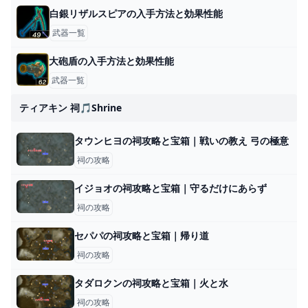
白銀リザルスピアの入手方法と効果性能
武器一覧
大砲盾の入手方法と効果性能
武器一覧
ティアキン 祠🎵shrine
タウンヒヨの祠攻略と宝箱｜戦いの教え 弓の極意
祠の攻略
イジョオの祠攻略と宝箱｜守るだけにあらず
祠の攻略
セパパの祠攻略と宝箱｜帰り道
祠の攻略
タダロクンの祠攻略と宝箱｜火と水
祠の攻略