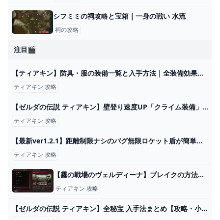
シフミミの祠攻略と宝箱｜一身の戦い 水流
祠の攻略
注目🎬
【ティアキン】防具・服の装備一覧と入手方法｜全装備効果【ゼルダの伝説ティアーズオブザキングダム】 - ゲームウィズ
ティアキン 攻略
【ゼルダの伝説 ティアキン】壁登り速度UP「クライム装備」入手方法、性能紹介【ティアーズ オブ ザ キングダム】【Zelda Tears of the Kingdom】 - YouTube
ティアキン 攻略
【最新ver1.2.1】距離制限ナシのバグ無限ロケット盾が簡単過ぎてゲームが破壊されてしまった...【ゼルダの伝説ティアーズオブザキングダム】【Totk】 - YouTube
ティアキン 攻略
【霧の戦場のヴェルディーナ】ブレイクの方法と有効活用の仕方│KOUs gameplay guide
ティアキン 攻略
【ゼルダの伝説 ティアキン】全秘宝 入手法まとめ【攻略・小ネタ・検証】【ゼルダの伝説 ティアーズオブザキングダム】【ティアキン】【totk】【ゼルダ】 - YouTube