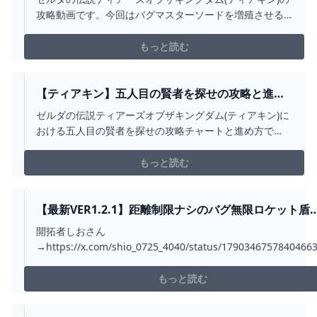
備増殖！【ゼルダの伝説ティアーズオブザキング
攻略動画です。今回はバグマスターソードを増殖させる
ダム】 - YOUTUBE
装備増殖バグ（ver1.1.2）の（やり方）を紹介させていた
だきました！この方法ならバグマスターソード確実に増
もっと読む
殖できます！L→ZLが難しいですが頑張ってください！皆
さんのこれおすすめです！がありましたら是非コメ...
【ティアキン】五人目の賢者を探せの攻略と進め
方【ゼルダの伝説ティアーズオブザキングダム】 -
ゼルダの伝説ティアーズオブザキングダム(ティアキン)に
ゲームウィズ
おける五人目の賢者を探せの攻略チャートと進め方で
す。ティアキン五人目の賢者の謎解きや攻略情報を掲
載。ティアキン5人目の賢者が知りたい方は参考にどう
もっと読む
ぞ。
【最新VER1.2.1】距離制限ナシのバグ無限ロケット盾
簡単過ぎてゲームが破壊されてしまった...【ゼルダの
開拓者しおさん
説ティアーズオブザキングダム】【TOTK】 - YOUTUB
→https://x.com/shio_0725_4040/status/1790346757840466
距離無限ぶれねこさん
→https://x.com/bre_Neko/status/1791713176473747730テ
もっと読む
アキンのおもしろ動画や小ネタを募集しています！ツイッター
DMに...