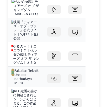
ゼルダの伝説 テ
ィアーズ オブ ザ
キングダム
IMAGICA GEEQ
映画『ティアー
ズ・オブ・ブラ
ッド』公式サイ
ト｜5月17日(金)
公開
やるのォ！？こ
こで！？【ゼル
ダの伝説 ティア
ーズ オブ ザ キン
グダム】＃５０...
Fakultas Teknik
Unsoed –
Berbudaya
Mutu
JRPG定番の誰か
に朝起こされる
シーンからはじ
まる、この作品