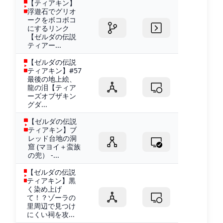
【ティアキン】
浮遊石でグリオ
ークをボコボコ
にするリンク
【ゼルダの伝説
ティアー...
【ゼルダの伝説
ティアキン】#57
最後の地上絵、
龍の泪【ティア
ーズオブザキン
グダ...
【ゼルダの伝説
ティアキン】ブ
レッド台地の洞
窟 (マヨイ＋蛮族
の兜） -...
【ゼルダの伝説
ティアキン】黒
く染め上げ
て！？ゾーラの
里周辺で見つけ
にくい祠を攻...