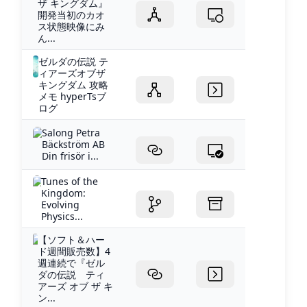
ザ キングダム』
開発当初のカオ
ス状態映像にみ
ん...
ゼルダの伝説 テ
ィアーズオブザ
キングダム 攻略
メモ hyperTsブ
ログ
Salong Petra
Bäckström AB
Din frisör i...
Tunes of the
Kingdom:
Evolving
Physics...
【ソフト＆ハー
ド週間販売数】4
週連続で『ゼル
ダの伝説 ティ
アーズ オブ ザ キ
ン...