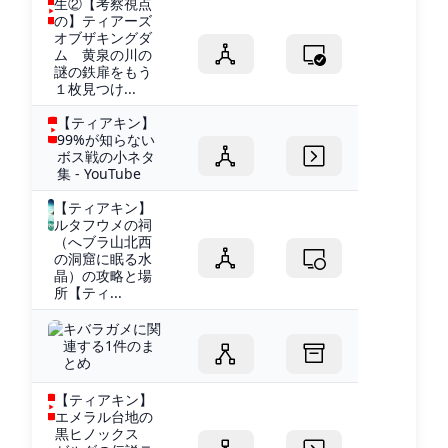
生②【考察視点
の】ティアーズ
オブザキングダ
ム 黄泉の川の
謎の鉄扉をもう
１枚見つけ...
【ティアキン】
99%が知らない
ボス戦の小ネタ
集 - YouTube
【ティアキン】
ルタフウメの祠
（へブラ山北西
の洞窟に眠る水
晶）の攻略と場
所【ティ...
キバラガメに関
連する1件のま
とめ
【ティアキン】
エメラル台地の
黒ヒノックス