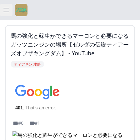
Open main menu
ティアキン
馬の強化と蘇生ができるマーロンと必要になる
ティアキン 祠
ガッツニンジンの場所【ゼルダの伝説ティアー
ズオブザキングダム】 - YouTube
ティアキン 武器
ティアキン 攻略
ティアキン 攻略
#0
#1