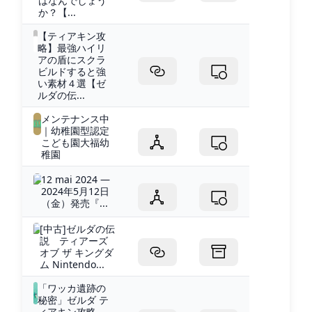
はなんでしょう
か？【...
【ティアキン攻
略】最強ハイリ
アの盾にスクラ
ビルドすると強
い素材４選【ゼ
ルダの伝...
メンテナンス中
｜幼稚園型認定
こども園大福幼
稚園
12 mai 2024 —
2024年5月12日
（金）発売『...
[中古]ゼルダの伝
説 ティアーズ
オブ ザ キングダ
ム Nintendo...
「ワッカ遺跡の
秘密」ゼルダ テ
ィアキン攻略