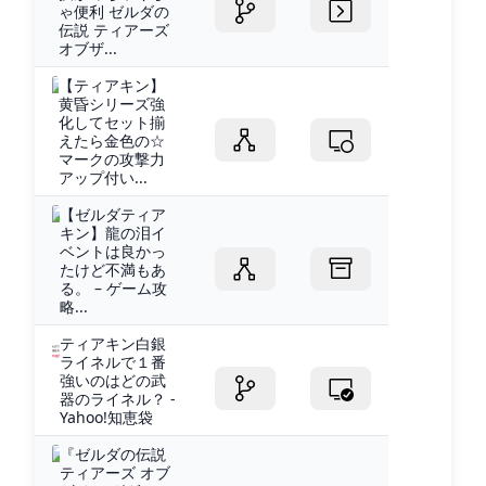
ゃ便利 ゼルダの
伝説 ティアーズ
オブザ...
【ティアキン】
黄昏シリーズ強
化してセット揃
えたら金色の☆
マークの攻撃力
アップ付い...
【ゼルダティア
キン】龍の泪イ
ベントは良かっ
たけど不満もあ
る。 – ゲーム攻
略...
ティアキン白銀
ライネルで１番
強いのはどの武
器のライネル？ -
Yahoo!知恵袋
『ゼルダの伝説
ティアーズ オブ