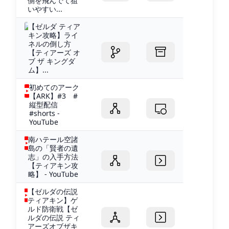
側を飛んでて狙
いやすい...
【ゼルダ ティア
キン攻略】ライ
ネルの倒し方
【ティアーズ オ
ブ ザ キングダ
ム】...
初めてのアーク
【ARK】#3 #
縦型配信
#shorts -
YouTube
南ハテール空諸
島の「賢者の遺
志」の入手方法
【ティアキン攻
略】 - YouTube
【ゼルダの伝説
ティアキン】ゲ
ルド防衛戦【ゼ
ルダの伝説 ティ
アーズオブザキ