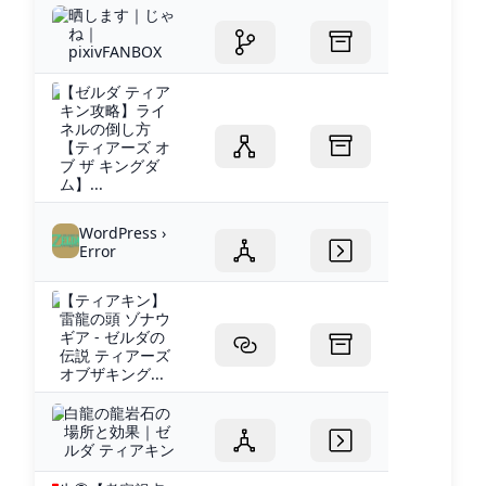
晒します｜じゃ
ね｜
pixivFANBOX
【ゼルダ ティア
キン攻略】ライ
ネルの倒し方
【ティアーズ オ
ブ ザ キングダ
ム】...
WordPress ›
Error
【ティアキン】
雷龍の頭 ゾナウ
ギア - ゼルダの
伝説 ティアーズ
オブザキング...
白龍の龍岩石の
場所と効果｜ゼ
ルダ ティアキン