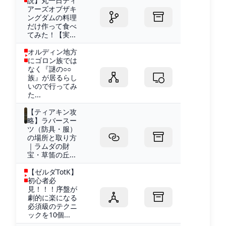
説】丸一日ティ
アーズオブザキ
ングダムの料理
だけ作って食べ
てみた！【実...
オルディン地方
にゴロン族では
なく『謎の○○
族』が居るらし
いので行ってみ
た...
【ティアキン攻
略】ラバースー
ツ（防具・服）
の場所と取り方
｜ラムダの財
宝・草笛の丘...
【ゼルダTotK】
初心者必
見！！！序盤が
劇的に楽になる
必須級のテクニ
ックを10個...