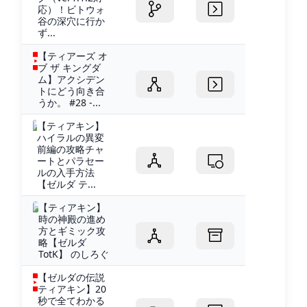
応）！ビトウォ
谷の深穴に行か
ず...
【ティアーズ オ
ブ ザ キングダ
ム】アクシデン
トにどう向き合
うか。 #28 -...
【ティアキン】
ハイラルの異変
前編の攻略チャ
ートとパラセー
ルの入手方法
【ゼルダ テ...
【ティアキン】
時の神殿の進め
方とギミック攻
略【ゼルダ
TotK】 のしろぐ
【ゼルダの伝説
ティアキン】20
秒で全てわかる