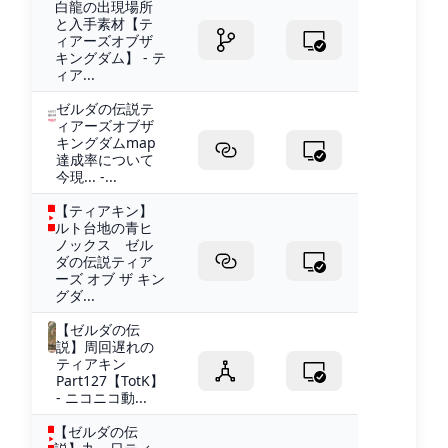
白龍の出現場所
と入手素材【テ
ィアーズオブザ
キングダム】 - テ
ィア...
ゼルダの伝説テ
ィアーズオブザ
キングダムmap
達成率について
今現... -...
【ティアキン】
ルト台地の青ヒ
ノックス ゼル
ダの伝説ティア
ーズ オブ ザ キン
グダ...
【ゼルダの伝
説】周回遅れの
ティアキン
Part127【TotK】
- ニコニコ動...
【ゼルダの伝