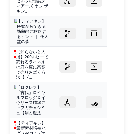
ゼルダの伝説テ
ィアーズ オブ ザ
キン...
【ティアキン】
序盤からできる
効率的に攻略す
るヒント ｜ 任天
堂の森
【知らないと大
損】200ルピーで
売れるライネル
の肝を更に高額
で売りさばく方
法【ゼ...
【ログレス】
「古代」ロイヤ
ルフロッグ＆イ
ヴリース確率ア
ップガチャシミ
ュ【剣と魔法...
【ティアキン】
最新素材増殖バ
グ（ver1.1.2対