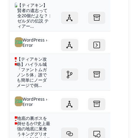
【ティアキン】
賢者の遺志って
全20個だよな？ :
ゼルダの伝説 テ
ィアー...
WordPress ›
Error
【ティアキン攻
略】ハイラル城
「ファントムガ
ノン５体」誰で
も簡単にノーダ
メージで倒...
WordPress ›
Error
地底の裏ボスを
倒せるか!?史上最
強の地底に巣食
うキンググリオ