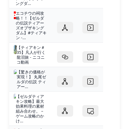
ングダ...
エコチウの祠攻
略！！【ゼルダ
の伝説ティアー
ズオブザキング
ダム】#ティアキ
ン -...
【ティアキン＃
35】凡人が行く
龍泪旅 - ニコニ
コ動画
【驚きの価格が
実現！】 丸尾ゼ
ルダの伝説 ティ
アー...
【ゼルダティア
キン攻略】最大
効果料理の素材
組み合わせ。 –
ゲーム攻略のか
け...