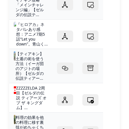
「メインチャレ
ンジ編」【ゼル
ダの伝説テ...
『ヒロアカ』ネ
タバレあり感
想：アニメ7期5
話“Let you
down”。青山く...
【ティアキン】
土遁の術を使う
方法（イーガ団
のアジトの場
所）【ゼルダの
伝説ティアー...
ZZZZZELDA 2周
目【ゼルダの伝
説 ティアーズ オ
ブ ザ キングダ
ム】...
料理の効果を他
の料理に移す裏
技がめちゃくち