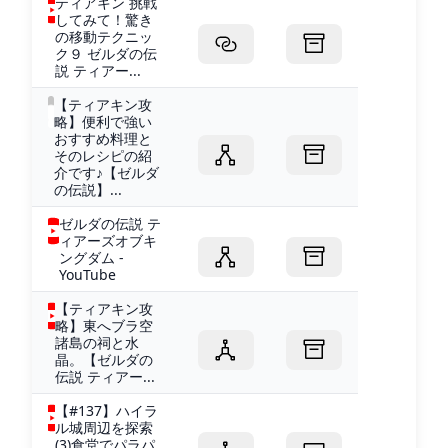
ティアキン 挑戦
してみて！驚き
の移動テクニッ
ク９ ゼルダの伝
説 ティアー...
【ティアキン攻
略】便利で強い
おすすめ料理と
そのレシピの紹
介です♪【ゼルダ
の伝説】...
ゼルダの伝説 テ
ィアーズオブキ
ングダム -
YouTube
【ティアキン攻
略】東へブラ空
諸島の祠と水
晶。【ゼルダの
伝説 ティアー...
【#137】ハイラ
ル城周辺を探索
(3)食堂でパラパ