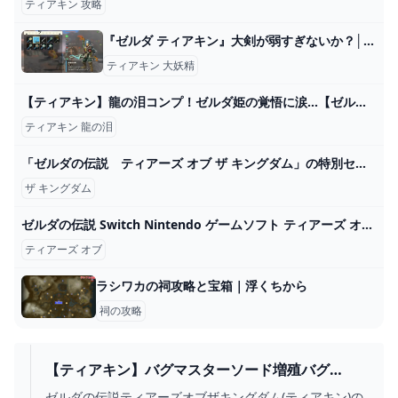
ティアキン 攻略
『ゼルダ ティアキン』大剣が弱すぎないか？│SWITCH速報
ティアキン 大妖精
【ティアキン】龍の泪コンプ！ゼルダ姫の覚悟に涙…【ゼルダの伝説 ティアーズ オブ ザ キングダム】#18 - YouTube
ティアキン 龍の泪
「ゼルダの伝説 ティアーズ オブ ザ キングダム」の特別セットが割引価格になるキャンペーンが本日5月28日まで - GAME Watch
ザ キングダム
ゼルダの伝説 Switch Nintendo ゲームソフト ティアーズ オブ｜Yahoo!フリマ（旧PayPayフリマ）
ティアーズ オブ
ラシワカの祠攻略と宝箱｜浮くちから
祠の攻略
【ティアキン】バグマスターソード増殖バグ
（VER1.1.2対応）！これで確実にバグマスソを装
ゼルダの伝説ティアーズオブザキングダム(ティアキン)の