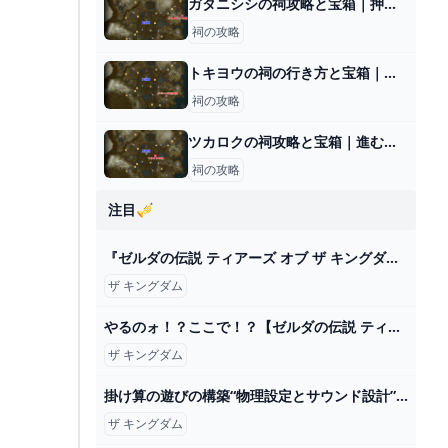
ガタニシシの祠攻略と宝箱｜押して戻して
祠の攻略
トキヨウの祠の行き方と宝箱｜ラウルの祝福
祠の攻略
ツカロクの祠攻略と宝箱｜進むちから
祠の攻略
注目🎺
『ゼルダの伝説 ティアーズ オブ ザ キングダム』開発当初のカオス状態映像にみんなほっこり。任天堂でもはじめは失敗する - AUTOMATON
ザ キングダム
やるのォ！？ここで！？【ゼルダの伝説 ティアーズ オブ ザ キングダム】＃５０ - YouTube
ザ キングダム
掛け算の遊びの構築“物理設定とサウンド設計”『ゼルダの伝説 ティアーズ オブ ザ キングダム』GDC講演映像が公開 – Nintendo DREAM WEB
ザ キングダム