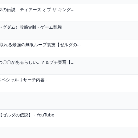
伝説 ティアーズ オブ ザ キング...
ダム）攻略wiki - ゲーム乱舞
取れる最強の無限ループ裏技【ゼルダの...
〇があるらしい...？＆プチ実写【...
ペシャルリサーチ内容 - ...
ダの伝説】 - YouTube