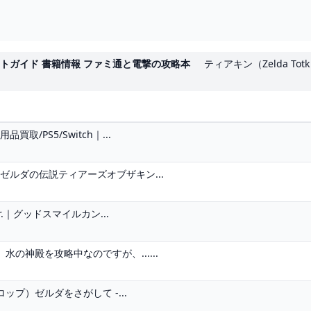
の矢」「トーレルーフエフェクトパーツ」「旅人の盾」「岩ハンマー」
ートガイド 書籍情報 ファミ通と電撃の攻略本
ティアキン（Zelda T
/PS5/Switch｜...
ゼルダの伝説ティアーズオブザキン...
r.｜グッドスマイルカン...
の神殿を攻略中なのですが、......
プ）ゼルダをさがして -...