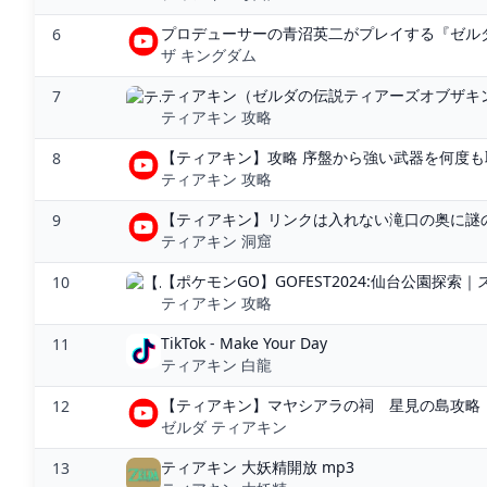
プロデューサーの青沼英二がプレイする『ゼルダの
6
ザ キングダム
ティアキン（ゼルダの伝説ティアーズオブザキング
7
ティアキン 攻略
【ティアキン】攻略 序盤から強い武器を何度も
8
ティアキン 攻略
【ティアキン】リンクは入れない滝口の奥に謎の〇
9
ティアキン 洞窟
【ポケモンGO】GOFEST2024:仙台公園探索｜ス
10
ティアキン 攻略
TikTok - Make Your Day
11
ティアキン 白龍
【ティアキン】マヤシアラの祠 星見の島攻略【ゼル
12
ゼルダ ティアキン
ティアキン 大妖精開放 mp3
13