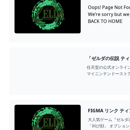
Oops! Page Not Fo
We’re sorry but we
BACK TO HOME
「ゼルダの伝説 ティアーズ 
ンテンドーストア）
任天堂の公式オンライン
マイニンテンドーストア
FIGMA リンク 
大人気ゲーム『ゼルダの
「叫び顔」 オプショ