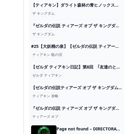
【ティアキン】ダライト森林の青ヒノックス ゼルダの伝説ティアーズ オブ ザ キングダム #ゼルダの伝説 #ティアキン #zelda #shorts - YouTube
ザ キングダム
『ゼルダの伝説 ティアーズ オブ ザ キングダム』が楽しみな10の理由 - YouTube
ザ キングダム
#25【大妖精の泉】【ゼルダの伝説 ティアーズ オブ ザ キングダム】 - YouTube
ティアキン 龍の泪
【ゼルダ ティアキン日記】第8回 ｢友達のところに行きたいなぁ｣な、コログ族の運び方！ コロコロオンライン｜コロコロコミック公式
ゼルダ ティアキン
【ゼルダの伝説ティアーズ オブ ザ キングダム】#9 世界はどうなっている？旅を楽しもう！ティアキン完全初見プレイ【 #新人VTuber /夜野あと】 - YouTube
ティアキン 攻略
『ゼルダの伝説 ティアーズ オブ ザ キングダム』開発当初のカオス状態映像にみんなほっこり。任天堂でもはじめは失敗する - AUTOMATON
ティアーズ オブ
Page not found – DIRECTORATE OF AYUSH (M.S.)