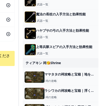
武器一覧
魔法の長杖の入手方法と効果性能
武器一覧
ハヤブサの弓の入手方法と効果性能
武器一覧
上等兵隊スピアの入手方法と効果性能
武器一覧
くださ
ティアキン 祠😘shrine
マヤタタの祠攻略と宝箱｜地を滑るもの
祠の攻略
ラシワカの祠攻略と宝箱｜浮くちから
祠の攻略