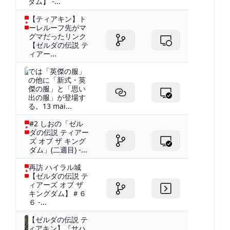
ダム】 -...
【ティアキン】ト
ーレルーフ先がマ
グマだったリンク
【ゼルダの伝説 テ
ィアー...
では「英傑の服」
の他に「新式・英
傑の服」と「思い
出の服」が登場す
る。13 mai...
#2 しおの「ゼル
ダの伝説 ティアー
ズ オブ ザ キング
ダム」(二週目) -...
再訪 ハイラル城
【ゼルダの伝説 テ
ィアーズ オブ ザ
キングダム】＃６
６ -...
【ゼルダの伝説 テ
ィアキン】『サハ