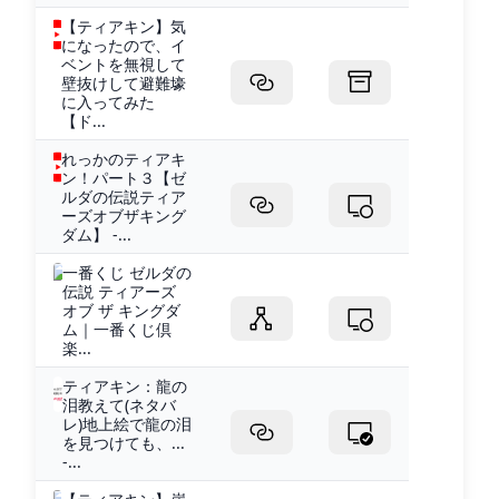
【ティアキン】気
になったので、イ
ベントを無視して
壁抜けして避難壕
に入ってみた
【ド...
れっかのティアキ
ン！パート３【ゼ
ルダの伝説ティア
ーズオブザキング
ダム】 -...
一番くじ ゼルダの
伝説 ティアーズ
オブ ザ キングダ
ム｜一番くじ倶
楽...
ティアキン：龍の
泪教えて(ネタバ
レ)地上絵で龍の泪
を見つけても、...
-...