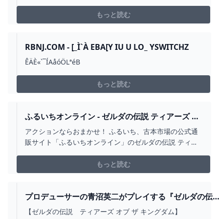
もっと読む
RBNJ.COM - [_Ì`À EBA[Y IU U LO_ YSWITCHZ
ÊÄÈ«`¯ÍAåóÖLªéB
もっと読む
ふるいちオンライン - ゼルダの伝説 ティアーズ オ
ブ ザ キングダム
アクションならおまかせ！ ふるいち、古本市場の公式通
販サイト「ふるいちオンライン」のゼルダの伝説 ティア
ーズ オブ ザ キングダムページです。
もっと読む
プロデューサーの青沼英二がプレイする『ゼルダの伝
説 ティアーズ オブ ザ キングダム』 - YOUTUBE
【ゼルダの伝説 ティアーズ オブ ザ キングダム】