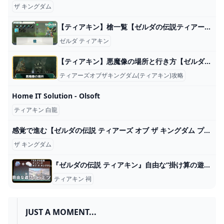
ザ キングダム
【ティアキン】槍一覧【ゼルダの伝説ティアーズオブザキングダム】 - 神ゲー攻略
ゼルダ ティアキン
【ティアキン】悪魔像の場所と行き方【ゼルダの伝説ティアーズオブザキングダム】
ティアーズオブザキングダム(ティアキン)攻略
Home IT Solution - Olsoft
ティアキン 白龍
感覚で進む【ゼルダの伝説 ティアーズ オブ ザ キングダム プレイ日記166】念願の服強化 - ユキシロ日記
ザ キングダム
『ゼルダの伝説 ティアキン』自由な“掛け算の遊び”を生むために。「全部物理で作る」を決断するまで【GDC 2024】 ゲーム・エンタメ最新情報のファミ通.com
ティアキン 祠
JUST A MOMENT...