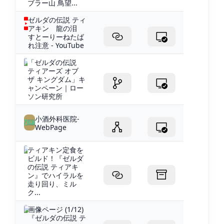
ブラー山 鳥望...
ゼルダの伝説 ティ
アキン 龍の泪
すとーりーねたば
れ注意 - YouTube
「ゼルダの伝説
ティアーズ オブ
ザ キングダム」キ
ャンペーン｜ロー
ソン研究所
小酒外科医院-
WebPage
ティアキン定食を
ビルド！『ゼルダ
の伝説 ティアキ
ン』でハイラルを
走り回り、ミル
ク...
画像ページ (1/12)
『ゼルダの伝説 テ