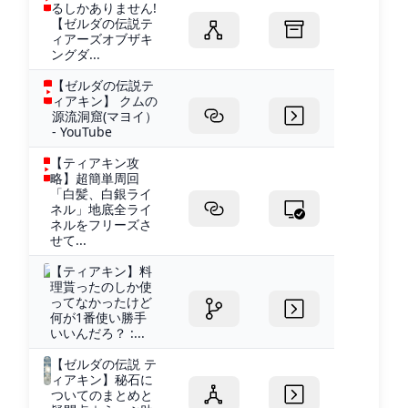
るしかありません!
【ゼルダの伝説テ
ィアーズオブザキ
ングダ...
【ゼルダの伝説テ
ィアキン】 クムの
源流洞窟(マヨイ）
- YouTube
【ティアキン攻
略】超簡単周回
「白髪、白銀ライ
ネル」地底全ライ
ネルをフリーズさ
せて...
【ティアキン】料
理貰ったのしか使
ってなかったけど
何が1番使い勝手
いいんだろ？ :...
【ゼルダの伝説 テ
ィアキン】秘石に
ついてのまとめと