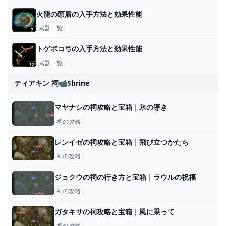
火龍の頭盾の入手方法と効果性能
武器一覧
トゲボコ弓の入手方法と効果性能
武器一覧
ティアキン 祠📹shrine
マヤナシの祠攻略と宝箱｜氷の導き
祠の攻略
レンイゼの祠攻略と宝箱｜飛び立つかたち
祠の攻略
ジョクウの祠の行き方と宝箱｜ラウルの祝福
祠の攻略
ガタキサの祠攻略と宝箱｜風に乗って
祠の攻略