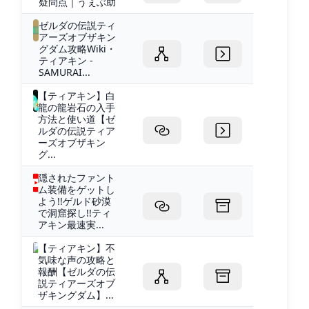
疑問点｜うぇぶ助
ゼルダの伝説ティ
アーズオブザキン
グダム攻略Wiki・
ティアキン -
SAMURAI...
【ティアキン】白
龍の龍岩石の入手
方法と使い道【ゼ
ルダの伝説ティア
ーズオブザキン
グ...
隠されたファント
ム装備をゲットし
よう!!ゲルド砂漠
で洞窟探し!!ティ
アキン最速実...
【ティアキン】不
気味な声の攻略と
報酬【ゼルダの伝
説ティアーズオブ
ザキングダム】...