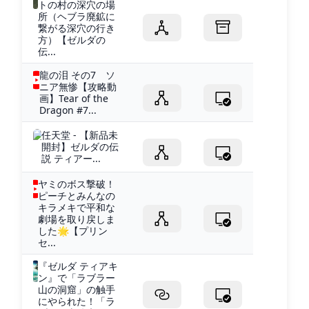
トの村の深穴の場
所（ヘブラ廃鉱に
繋がる深穴の行き
方）【ゼルダの
伝...
龍の泪 その7 ソ
ニア無惨【攻略動
画】Tear of the
Dragon #7...
任天堂 - 【新品未
開封】ゼルダの伝
説 ティアー...
ヤミのボス撃破！
ピーチとみんなの
キラメキで平和な
劇場を取り戻しま
した🌟【プリン
セ...
『ゼルダ ティアキ
ン』で「ラブラー
山の洞窟」の触手
にやられた！「ラ