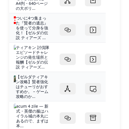
A4判・640ページ
の大ボリ...
ついに4つ集まっ
た『賢者の遺志』
を使って分身を強
化！【ゼルダの伝
説 ティアーズ ...
ティアキン 討伐隊
エピソードチャレ
ンジの発生場所と
報酬【ゼルダの伝
説 ティアーズ...
【ゼルダティアキ
ン攻略】賢者強化
はチューリがおす
すめか。 – ゲーム
攻略のか...
acum 4 zile — 新
式・英傑の服はハ
イラル城の本丸に
あるので、まずは
本...