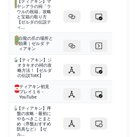
【ティアキン】マ
ヤシアラの祠「ラ
ウルの祝福」攻略
と宝箱の取り方
【ゼルダの伝説テ
ィ...
白龍の爪の場所と
効果｜ゼルダ テ
ィアキン
【ティアキン】ジ
オタキオの祠の攻
略方法！【ゼルダ
の伝説TotK】
ティアキン初見
プレイ１６ -
YouTube
【ティアキン】序
盤の攻略・最初に
やるべきことまと
め（序盤おすすめ
防具など）【ゼ
ル...