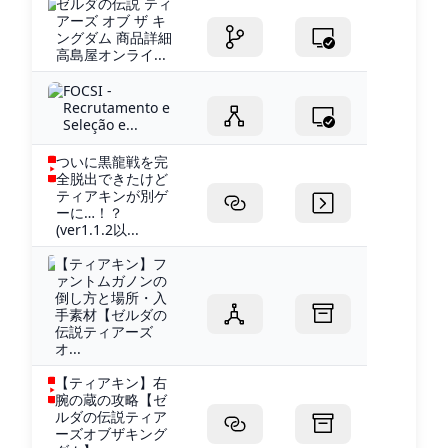
ゼルダの伝説 ティ
アーズ オブ ザ キ
ングダム 商品詳細
高島屋オンライ...
FOCSI -
Recrutamento e
Seleção e...
ついに黒龍戦を完
全脱出できたけど
ティアキンが別ゲ
ーに…！？
(ver1.1.2以...
【ティアキン】フ
ァントムガノンの
倒し方と場所・入
手素材【ゼルダの
伝説ティアーズ
オ...
【ティアキン】右
腕の蔵の攻略【ゼ
ルダの伝説ティア
ーズオブザキング