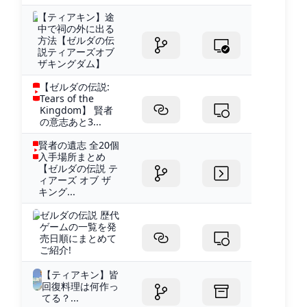
【ティアキン】途
中で祠の外に出る
方法【ゼルダの伝
説ティアーズオブ
ザキングダム】
【ゼルダの伝説:
Tears of the
Kingdom】 賢者
の意志あと3...
賢者の遺志 全20個
入手場所まとめ
【ゼルダの伝説 テ
ィアーズ オブ ザ
キング...
ゼルダの伝説 歴代
ゲームの一覧を発
売日順にまとめて
ご紹介!
【ティアキン】皆
回復料理は何作っ
てる？...