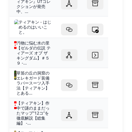
ィアキン』UTコレ
クションが発売
中、...
ティアキン - はじ
めるのはいいこ
と。
汚物に悩む水の里
【ゼルダの伝説 テ
ィアーズ オブ ザ
キングダム】＃５
９ -...
草笛の丘の洞窟の
エレキガード装備
ラバースーツ入手
法【ティアキン】
とある...
【ティアキン】作
中で謎のままだっ
たマップ“12コ”を
徹底解説【総集
編】 -...