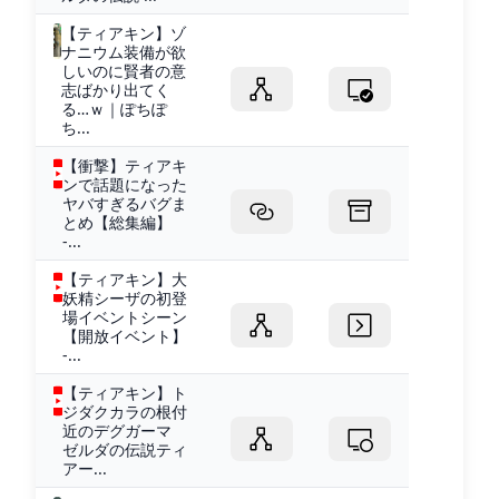
【ティアキン】ゾ
ナニウム装備が欲
しいのに賢者の意
志ばかり出てく
る…ｗ｜ぽちぽ
ち...
【衝撃】ティアキ
ンで話題になった
ヤバすぎるバグま
とめ【総集編】
-...
【ティアキン】大
妖精シーザの初登
場イベントシーン
【開放イベント】
-...
【ティアキン】ト
ジダクカラの根付
近のデグガーマ
ゼルダの伝説ティ
アー...