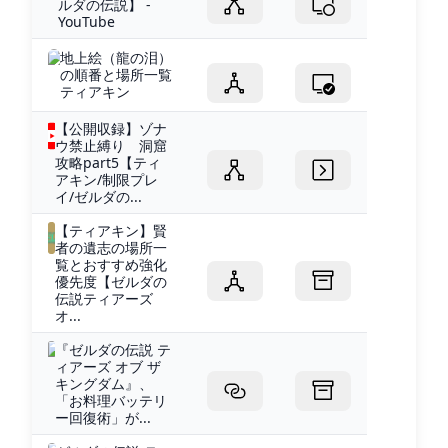
ルダの伝説】 -
YouTube
地上絵（龍の泪）
の順番と場所一覧
ティアキン
【公開収録】ゾナ
ウ禁止縛り 洞窟
攻略part5【ティ
アキン/制限プレ
イ/ゼルダの...
【ティアキン】賢
者の遺志の場所一
覧とおすすめ強化
優先度【ゼルダの
伝説ティアーズ
オ...
『ゼルダの伝説 テ
ィアーズ オブ ザ
キングダム』、
「お料理バッテリ
ー回復術」が...