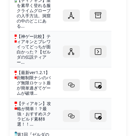
【ティアキン】崖
を素早く登れる服
クライムグローブ
の入手方法。洞窟
の中のどこにあ
る...
【神ゲー比較】テ
ィアキンとブレワ
イってどっちが面
白かった？【ゼル
ダの伝説ティア
ー...
【最新ver1.2.1】
距離制限ナシのバ
グ無限ロケット盾
が簡単過ぎてゲー
ムが破壊...
【ティアキン】攻
略が簡単！？最
強・おすすめスク
ラビルド素材8
選！！...
第1回『ゼルダの