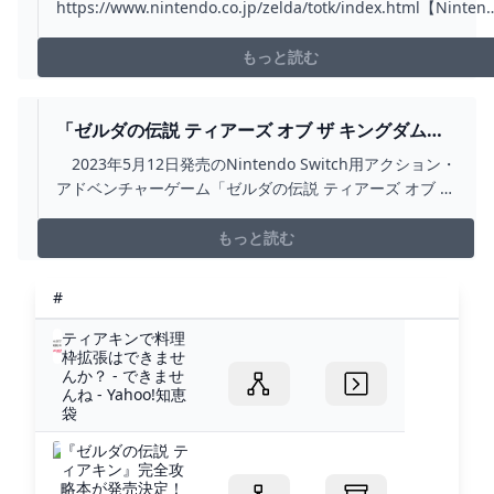
https://www.nintendo.co.jp/zelda/totk/index.html【Ninten
Switch（有機ELモデル） ゼルダの伝説 ティアーズ オブ ザ キ
ングダムエディション】商品の詳細や予約受付についてはこち
もっと読む
をご覧ください。ht...
「ゼルダの伝説 ティアーズ オブ ザ キングダム」1
周年。多くの人が夢中になったハイラルでの新し
2023年5月12日発売のNintendo Switch用アクション・
い冒険を振り返る - GAME WATCH
アドベンチャーゲーム「ゼルダの伝説 ティアーズ オブ ザ
キングダム」（以下、「ティアキン」）が、発売から1周
年を迎えた。
もっと読む
#
ティアキンで料理
枠拡張はできませ
んか？ - できませ
んね - Yahoo!知恵
袋
『ゼルダの伝説 テ
ィアキン』完全攻
略本が発売決定！