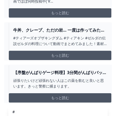
画でほぼ同時投稿中(´∀
｀)https://www.nicovideo.jp/series/305261↓この動画の
元になった生放送のリクエスト開始時間からの再生ＵＲ
もっと読む
Ｌです(∇)https://youtu.be/INpnPkLGMjs?t=922...
牛丼、クレープ、ただの岩… 一度は作ってみたい
絶品料理特集【ゼルダの伝説ティアーズオブザキ
#ティアーズオブザキングダム #ティアキン #ゼルダの伝
ングダム】 - YOUTUBE
説ゼルダの料理について動画でまとめてみました！素材
の入手方法やレシピつきです！ハテノチーズを手に入れ
るために必要なトコユの大事な手紙の攻略もまとめてい
もっと読む
ます！
【序盤がんばりゲージ料理】3分間がんばりバッタ
RTA【ゼルダの伝説ティアーズオブザキングダ
頑張りたいけど頑張れない人はこの薬を飲むと良いと思
ム】 - YOUTUBE
います。きっと警察に捕まります。
もっと読む
#