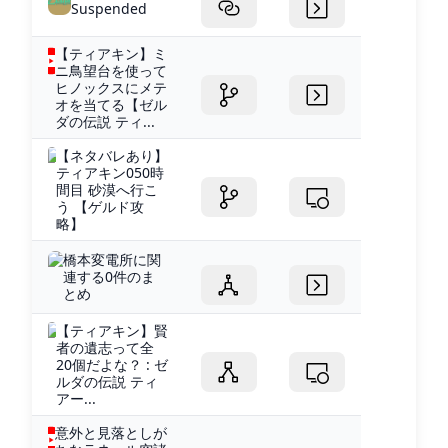
Suspended
【ティアキン】ミ
ニ鳥望台を使って
ヒノックスにメテ
オを当てる【ゼル
ダの伝説 ティ...
【ネタバレあり】
ティアキン050時
間目 砂漠へ行こ
う 【ゲルド攻
略】
橋本変電所に関
連する0件のま
とめ
【ティアキン】賢
者の遺志って全
20個だよな？ : ゼ
ルダの伝説 ティ
アー...
意外と見落としが