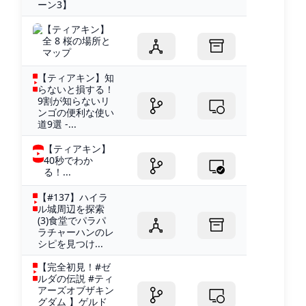
ーン3】
【ティアキン】
全 8 桜の場所と
マップ
【ティアキン】知
らないと損する！
9割が知らないリ
ンゴの便利な使い
道9選 -...
【ティアキン】
40秒でわか
る！...
【#137】ハイラ
ル城周辺を探索
(3)食堂でパラパ
ラチャーハンのレ
シピを見つけ...
【完全初見！#ゼ
ルダの伝説 #ティ
アーズオブザキン
グダム 】ゲルド