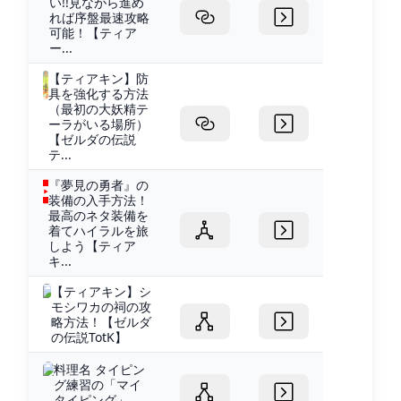
い!!見ながら進め
れば序盤最速攻略
可能！【ティア
ー...
【ティアキン】防
具を強化する方法
（最初の大妖精テ
ーラがいる場所）
【ゼルダの伝説
テ...
『夢見の勇者』の
装備の入手方法！
最高のネタ装備を
着てハイラルを旅
しよう【ティア
キ...
【ティアキン】シ
モシワカの祠の攻
略方法！【ゼルダ
の伝説TotK】
料理名 タイピン
グ練習の「マイ
タイピング」