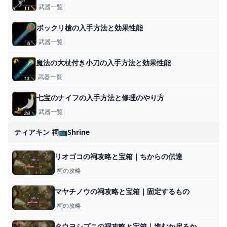
武器一覧
ボックリ槍の入手方法と効果性能
武器一覧
魔法の大杖付き小刀の入手方法と効果性能
武器一覧
七宝のナイフの入手方法と修理のやり方
武器一覧
ティアキン 祠📺shrine
リオゴコの祠攻略と宝箱｜ちからの伝達
祠の攻略
マヤチノウの祠攻略と宝箱｜固定するもの
祠の攻略
タウヨシプニの祠攻略と宝箱｜進むか戻るか