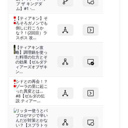
ブ ザ キングダ
ム】#1 -...
【ティアキン】そ
ろそろガノンでも
倒しに行こうか
な？！(2回目）ラ
スボス 攻...
【ティアキン攻
略】調理鍋を使っ
た料理の仕方とそ
の効果【ゼルダテ
ィアーズオブザキ
ン...
シドとの再会！？
ゾーラの里に起こ
った異変とは...
#8【ゼルダの伝
説 ティアー...
リッター使うとパ
ブロがマジで辛い
んだが対策とかな
い？【スプラトゥ