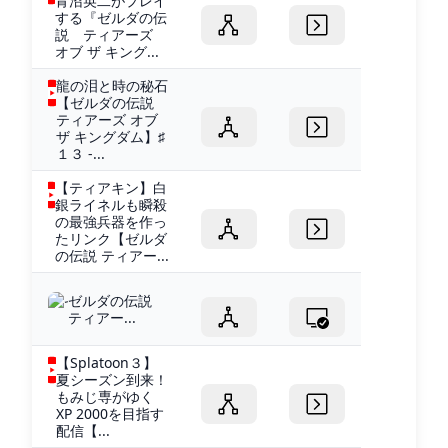
青沼英二がプレイ
する『ゼルダの伝
説 ティアーズ
オブ ザ キング...
龍の泪と時の秘石
【ゼルダの伝説
ティアーズ オブ
ザ キングダム】♯
１３ -...
【ティアキン】白
銀ライネルも瞬殺
の最強兵器を作っ
たリンク【ゼルダ
の伝説 ティアー...
ゼルダの伝説
ティアー...
【Splatoon３】
夏シーズン到来！
もみじ専がゆく
XP 2000を目指す
配信【...