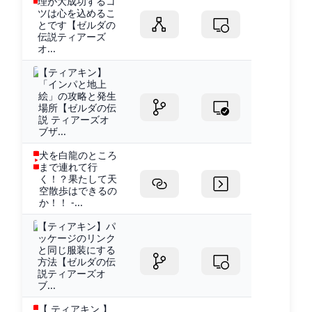
理が大成功するコ
ツは心を込めるこ
とです【ゼルダの
伝説ティアーズ
オ...
【ティアキン】
「インパと地上
絵」の攻略と発生
場所【ゼルダの伝
説 ティアーズオ
ブザ...
犬を白龍のところ
まで連れて行
く！？果たして天
空散歩はできるの
か！！ -...
【ティアキン】パ
ッケージのリンク
と同じ服装にする
方法【ゼルダの伝
説ティアーズオ
ブ...
【 ティアキン 】