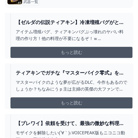
武器一覧
【ゼルダの伝説ティアキン】冷凍増殖バグがとあ
るアイテム集めで最高効率だった件。#ティアーズ
アイテム増殖バグ、ティアキンバグぶっ壊れのヤバい料
オブザキングダム #ゼルダの伝説 - YOUTUBE
理の作り方！他の料理が不要になるぞ！ｗ
https://youtu.be/IjcCJVifcoI１回で20個アイテム増殖する
方法https://youtu.be/qnaXjXofCh4白銀ライネルをノー
もっと読む
ダメージ（攻撃されない）で簡単に倒す方法
https://yout...
ティアキンでガチな『マスターバイク零式』を作
る方法・・！【ゼルダの伝説 ティアキン】 -
マスターバイクのような夢が広がるDLC、今作もあるので
YOUTUBE
しょうか？ちなみにうｐ主は主婦の英傑の大ファンで
す。ティアキンの役立つ知識やおもしろ要素などいろい
ろ紹介していくので、チャンネル登録よろしく！・ゾナ
もっと読む
ウギア装備の隠し場所と入手法 紹介動画
https://youtu.be/YAcg-RNvL-o・神羅のTwitt...
【ブレワイ】依頼を受けて、最強の微妙な料理を
作ってみた【ドリカラ】【ゼルダの伝説ブレスオ
モザイクを解除したい(´∀｀)↓VOICEPEAK版もニコニコ動
ブザワイルドBOTWゼル伝字幕実況】 - YOUTUBE