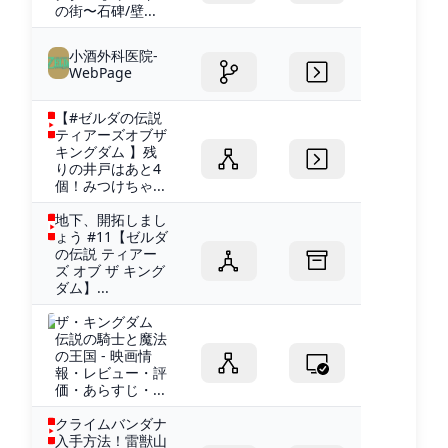
の街〜石碑/壁...
小酒外科医院-
WebPage
【#ゼルダの伝説
ティアーズオブザ
キングダム 】残
りの井戸はあと4
個！みつけちゃ...
地下、開拓しまし
ょう #11【ゼルダ
の伝説 ティアー
ズ オブ ザ キング
ダム】...
ザ・キングダム
伝説の騎士と魔法
の王国 - 映画情
報・レビュー・評
価・あらすじ・...
クライムバンダナ
入手方法！雷獣山