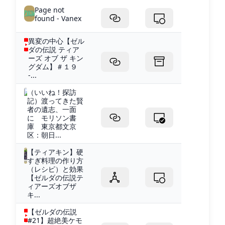
Page not
found - Vanex
異変の中心【ゼル
ダの伝説 ティア
ーズ オブ ザ キン
グダム】＃１９
-...
（いいね！探訪
記）渡ってきた賢
者の遺志、一面
に モリソン書
庫 東京都文京
区：朝日...
【ティアキン】硬
すぎ料理の作り方
（レシピ）と効果
【ゼルダの伝説テ
ィアーズオブザ
キ...
【ゼルダの伝説
#21】超絶美ケモ