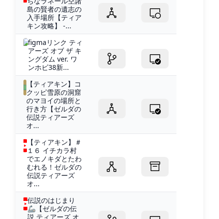
ちなラネール空諸
島の賢者の遺志の
入手場所【ティア
キン攻略】 -...
figmaリンク ティ
アーズ オブ ザ キ
ングダム ver. ワ
ンホビ38新...
【ティアキン】コ
クッピ雪原の洞窟
のマヨイの場所と
行き方【ゼルダの
伝説ティアーズ
オ...
【ティアキン】＃
１６ イチカラ村
でエノキダとたわ
むれる！ゼルダの
伝説ティアーズ
オ...
伝説のはじまり
🦾【ゼルダの伝
説 ティアーズ オ