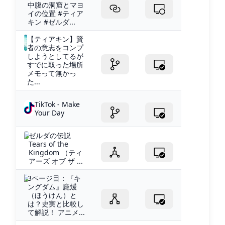
中腹の洞窟とマヨ
イの位置 #ティア
キン #ゼルダ...
【ティアキン】賢
者の意志をコンプ
しようとしてるが
すでに取った場所
メモって無かっ
た...
TikTok - Make
Your Day
ゼルダの伝説
Tears of the
Kingdom （ティ
アーズ オブ ザ ...
3ページ目：『キ
ングダム』龐煖
（ほうけん）と
は？史実と比較し
て解説！ アニメ...