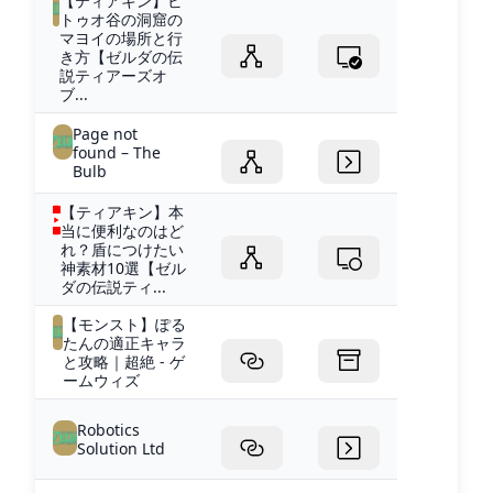
【ティアキン】ビ
トゥオ谷の洞窟の
マヨイの場所と行
き方【ゼルダの伝
説ティアーズオ
ブ...
Page not
found – The
Bulb
【ティアキン】本
当に便利なのはど
れ？盾につけたい
神素材10選【ゼル
ダの伝説ティ...
【モンスト】ぽる
たんの適正キャラ
と攻略｜超絶 - ゲ
ームウィズ
Robotics
Solution Ltd