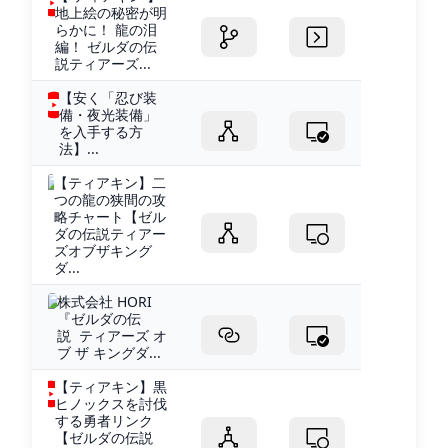
地上絵の秘密が明
らかに！ 龍の泪
編！ ゼルダの伝
説ティアーズ...
【安く「忍び装
備・夜光装備」
を入手する方
法】...
【ティアキン】二
つの龍の狭間の攻
略チャート【ゼル
ダの伝説ティアー
ズオブザキング
ダ...
株式会社 HORI
『ゼルダの伝
説 ティアーズ オ
ブ ザ キングダ...
【ティアキン】黒
ヒノックスを討伐
する勇者リンク
【ゼルダの伝説