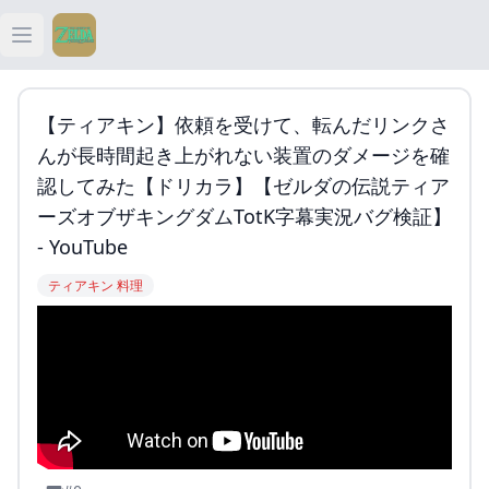
Open main menu
ティアキン
【ティアキン】依頼を受けて、転んだリンクさ
ティアキン 祠
んが長時間起き上がれない装置のダメージを確
認してみた【ドリカラ】【ゼルダの伝説ティア
ティアキン 武器
ーズオブザキングダムTotK字幕実況バグ検証】
- YouTube
ティアキン 攻略
ティアキン 料理