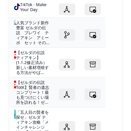
TikTok - Make
Your Day
人気ブランド新作
豊富 ゼルダの伝
説 ブレワイ テ
ィアキン アミー
ボ セット その...
【ゼルダの伝説
ティアキン】
(1.1.2修正済み）
新しい素材増殖す
る方法がやば...
【ゼルダの伝説
TotK】賢者の遺志
コンプリート！最
も見つけにくい場
所を訪れる！ゼ...
「五人目の賢者を
探せ」ゼルダ テ
ィアキン攻略「メ
インチャレンジ