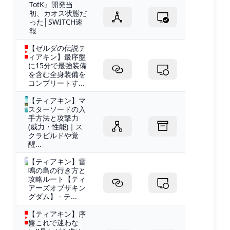
TotK』開発当
初、カオス状態だ
った│SWITCH速
報
【ゼルダの伝説テ
ィアキン】最序盤
に15分で最強装備
を含む全身装備を
コンプリートす...
【ティアキン】マ
スターソードの入
手方法と攻撃力
(威力・性能)｜ス
クラビルドや覚
醒...
【ティアキン】雷
鳴の島の行き方と
攻略ルート【ティ
アーズオブザキン
グダム】 - テ...
【ティアキン】序
盤これで迷わな