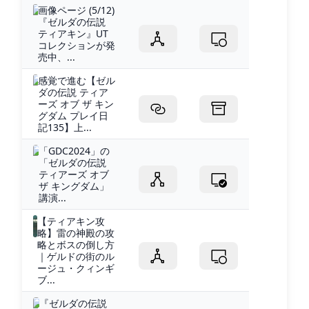
画像ページ (5/12)
『ゼルダの伝説
ティアキン』UT
コレクションが発
売中、...
感覚で進む【ゼル
ダの伝説 ティア
ーズ オブ ザ キン
グダム プレイ日
記135】上...
「GDC2024」の
「ゼルダの伝説
ティアーズ オブ
ザ キングダム」
講演...
【ティアキン攻
略】雷の神殿の攻
略とボスの倒し方
｜ゲルドの街のル
ージュ・クィンギ
ブ...
『ゼルダの伝説