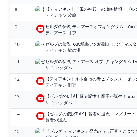
【ティアキン】「風の神殿」の攻略情報 - ゼルダ
8
ティアキン 攻略
ゼルダの伝説 ティアーズオブキングダム - YouT
9
ティアーズ オブ
ゼルダの伝説TotK:強敵との戦闘無しで「マスタ
10
ティアキン 龍の泪
ゼルダの伝説 ティアーズ オブ ザ キングダム IMA
11
ザ キングダム
【ティアキン】ルト台地の青ヒノックス ゼルダの
12
ティアキン 洞窟
【ゼルダの伝説】蘇る記憶！魔王が誕生！ #63【テ
13
ザ キングダム
【ゼルダの伝説TotK】賢者の遺志コンプリート
14
賢者の遺志
『ゼルダ ティアキン』発売かぁ…正直そこまで期
15