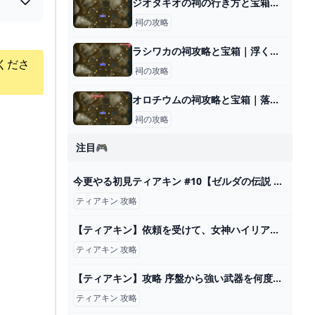
ジオタキオの祠の行き方と宝箱｜ラウルの祝福
祠の攻略
ラシワカの祠攻略と宝箱｜浮くちから
くださ
祠の攻略
オロチウムの祠攻略と宝箱｜落ちる勇気
祠の攻略
注目🎮
今更やる初見ティアキン #10【ゼルダの伝説 ティアーズ オブ ザ キングダム】 - YouTube
ティアキン 攻略
【ティアキン】依頼を受けて、女神ハイリアに復讐をしてみた【ドリカラ】【ゼルダの伝説ティアーズオブザキングダムTotK字幕実況バグ検証】 - YouTube
ティアキン 攻略
【ティアキン】攻略 序盤から強い武器を何度も取れる最強の無限ループ裏技【ゼルダの伝説 ティアーズ オブ ザ キングダム】 - YouTube
ティアキン 攻略