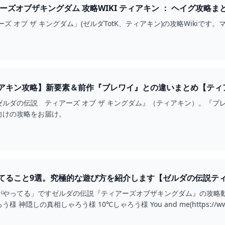
ゼルダの伝説 ティアーズオブザキングダム 攻略WIKI ティアキン ： ヘ
ズ オブ ザ キングダム」(ゼルダTotK、ティアキン)の攻略Wikiで
ン攻略】新要素＆前作『ブレワイ』との違いまとめ【ティアーズ オブ ザ キ
ルダの伝説 ティアーズ オブ ザ キングダム』（ティアキン）。『ブ
向けの攻略をお届け。
てること9選。究極的な遊び方を紹介します【ゼルダの伝説テ
やってる」ですゼルダの伝説『ティアーズオブザキングダム』の攻略動画をあげ
ッケンシュピールしゃろう様 神隠しの真相しゃろう様 10℃しゃろう様