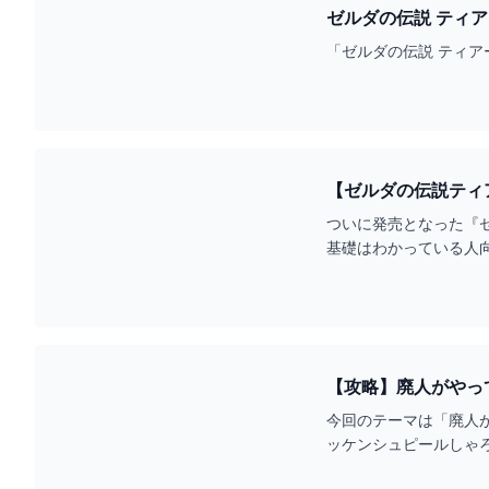
「ゼルダの伝説 ティアー
【ゼルダの伝説ティアキ
報のファミ通.COM
ついに発売となった『ゼ
基礎はわかっている人
【攻略】廃人がやっ
説】 - YOUTUBE
今回のテーマは「廃人が