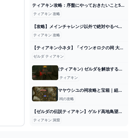
ティアキン攻略：序盤にやっておきたいこと5選【ゼルダ ティアーズ オブ ザ キングダム日記＃26】 - 電撃オンライン
ティアキン 攻略
【攻略】メインチャレンジ以外で絶対やるべきイベント9選【ゼルダの伝説ティアーズオブザキングダム/ティアキン】【ゆっくり解説】 - YouTube
ティアキン 攻略
【ティアキン小ネタ】「イウンオロクの祠 大と小の選択」攻略！ 鉄球をキレイに転がすには【ゼルダの伝説】 - GAME Watch
ゼルダ ティアキン
(ティアキン) ゼルダを解放する旅part155 洞窟巡り【ゼルダの伝説ティーアズオブザキングダム 】 - ニコニコ動画
ティアキン
マヤウシユの祠攻略と宝箱｜組み合わせ
祠の攻略
【ゼルダの伝説ティアキン】ゲルド高地鳥望台エリアの洞窟＆マヨイを全攻略！ Part139 - YouTube
ティアキン 洞窟