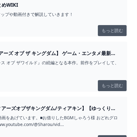
イグ攻略まとめWIKI
す。マップや動画付きで解説していきます！
もっと読む
ングダム】 ゲーム・エンタメ最新情
レス オブ ザワイルド』の続編となる本作。前作をプレイして、
もっと読む
ィアーズオブザキングダム/ティアキン】【ゆっくり解
ています。■お借りしたBGMしゃろう様 おどれグロ
 You and me(https://www.youtube.com/@Sharou/vid...