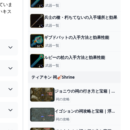
ていま
武器一覧
ないキス
兵士の槍・朽ちてないの入手場所と効果
武器一覧
ギブドバットの入手方法と効果性能
武器一覧
ルビーの杖の入手方法と効果性能
武器一覧
ティアキン 祠🎻shrine
ジョニウの祠の行き方と宝箱｜ラウルの祝福
祠の攻略
イゴションの祠攻略と宝箱｜浮遊する水
祠の攻略