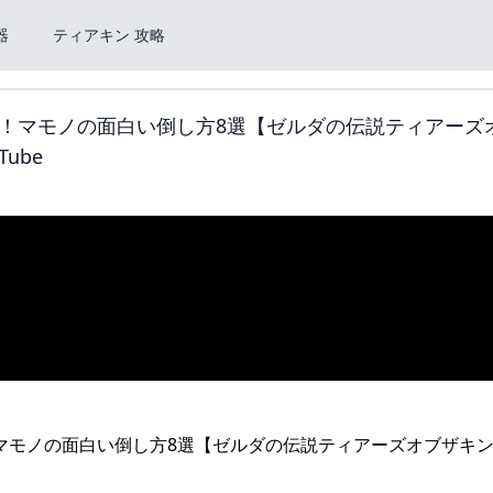
器
ティアキン 攻略
！マモノの面白い倒し方8選【ゼルダの伝説ティアーズ
ube