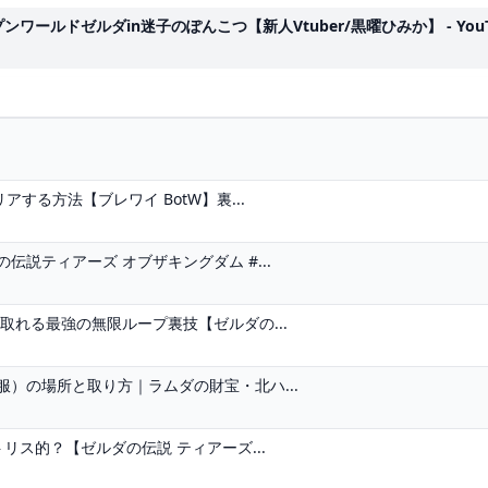
プンワールドゼルダin迷子のぽんこつ【新人Vtuber/黒曜ひみか】 - You
する方法【ブレワイ BotW】裏...
説ティアーズ オブザキングダム #...
取れる最強の無限ループ裏技【ゼルダの...
）の場所と取り方｜ラムダの財宝・北ハ...
リス的？【ゼルダの伝説 ティアーズ...