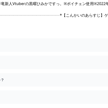
人半竜新人Vtuberの黒曜ひみかですっ。※ボイチェン使用※2022年
┈┈┈┈┈┈┈┈┈┈┈┈┈┈┈┈*【こんかいのあらすじ】
か？