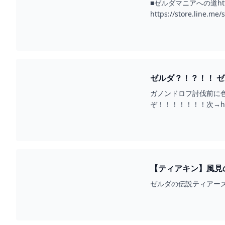
■ゼルダマニアへの道https:
https://store.line.
ゼルダ？！？！！ 
PART27 - YOUTUBE
ガノンドロフ討伐前に
ぞ！！！！！！！次→https
【ティアキン】風見の
ゼルダの伝説ティアーズオブ