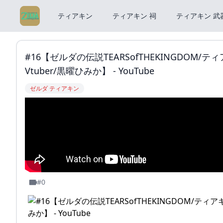
ティアキン
ティアキン 祠
ティアキン 武
#16【ゼルダの伝説TEARSofTHEKINGDO
Vtuber/黒曜ひみか】 - YouTube
ゼルダ ティアキン
#0