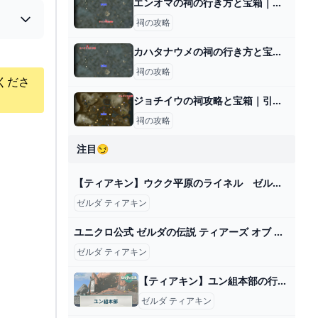
エンオマの祠の行き方と宝箱｜ラウルの祝福
祠の攻略
カハタナウメの祠の行き方と宝箱｜ラウルの祝福
祠の攻略
くださ
ジョチイウの祠攻略と宝箱｜引き抜く度胸
祠の攻略
注目😏
【ティアキン】ウクク平原のライネル ゼルダの伝説ティアーズオブ ザキングダム #ゼルダの伝説 #ティアキン #zelda - YouTube
ゼルダ ティアキン
ユニクロ公式 ゼルダの伝説 ティアーズ オブ ザ キングダム UT（半袖・レギュラーフィット）
ゼルダ ティアキン
【ティアキン】ユン組本部の行き方とできること【ゼルダの伝説ティアーズオブザキングダム】 - 神ゲー攻略
ゼルダ ティアキン