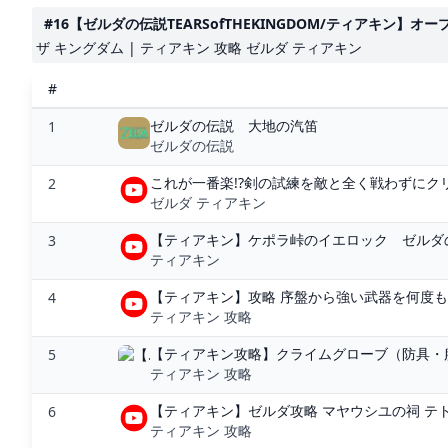
#16【ゼルダの伝説TEARSofTHEKINGDOM/ティアキン】オー
ザ キングダム | ティアキン 攻略 ゼルダ ティアキン
#
ゼルダの伝説 大地の汽笛
1
ゼルダの伝説
これが一番楽!?剣の試練を敵と全く戦わずにクリア
2
ゼルダ ティアキン
【ティアキン】ケポラ峠のイエロック ゼルダの伝
3
ティアキン
【ティアキン】攻略 序盤から強い武器を何度も
4
ティアキン 攻略
【ティアキン攻略】クライムグローブ（防具・服
5
ティアキン 攻略
【ティアキン】ゼルダ攻略 マヤウシユの祠 テト
6
ティアキン 攻略