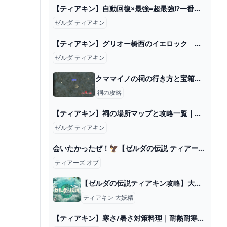
【ティアキン】自動回復×最強=超最強!?一番オススメは○○！近衛の大剣は...【ゼルダの伝説ティアーズオブザキングダム】【検証】 - YouTube
ゼルダ ティアキン
【ティアキン】グリオー橋西のイエロック ゼルダの伝説ティアーズ オブザキングダム #ゼルダの伝説 #ティアキン #zelda - YouTube
ゼルダ ティアキン
クママイノの祠の行き方と宝箱｜ラウルの祝福
祠の攻略
【ティアキン】祠の場所マップと攻略一覧｜全152箇所【ゼルダの伝説ティアーズオブザキングダム】 - ゲームウィズ
ゼルダ ティアキン
会いたかったぜ！🦅【ゼルダの伝説 ティアーズ オブ ザ キングダム】#3 - YouTube
ティアーズ オブ
【ゼルダの伝説ティアキン攻略】大妖精出てこない原因ってなに？ – ゲーム攻略のかけら
ティアキン 大妖精
【ティアキン】寒さ/暑さ対策料理｜耐熱耐寒【ティアーズオブザキングダム】 - Mygame8