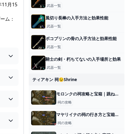
11月15
武器一覧
風切り長棒の入手方法と効果性能
ゲーム：
武器一覧
ボコブリンの骨の入手方法と効果性能
武器一覧
騎士の剣・朽ちてないの入手場所と効果
武器一覧
ティアキン 祠😉shrine
モロンクの祠攻略と宝箱｜跳ね飛ばすもの
祠の攻略
マヤリイナの祠の行き方と宝箱｜祠の入り方
祠の攻略