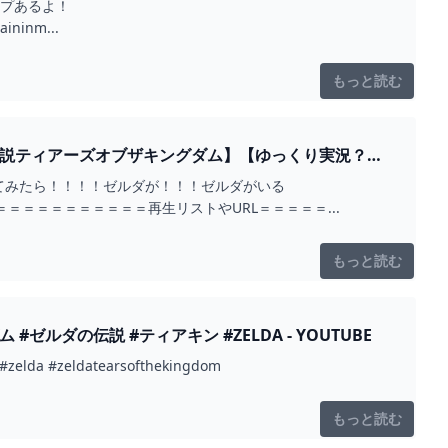
スタンプあるよ！
ininm...
もっと読む
伝説ティアーズオブザキングダム】【ゆっくり実況？】
てみたら！！！！ゼルダが！！！ゼルダがいる
BsRo2DY＝＝＝＝＝＝＝＝＝＝＝＝再生リストやURL＝＝＝＝＝...
もっと読む
ダの伝説 #ティアキン #ZELDA - YOUTUBE
ldatearsofthekingdom
もっと読む