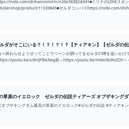
//note.com/shihaininmil/n/n20e36382dd41■ミリナのLINE
me/stickershop/product/11339845■ゼルダコンパスhttps://note.com/shiha
ゼルダがそこにいる？！？！？！？【ティアキン】【ゼルダの
色々終わらせようぜってことでペーンが調べてるゼルダの噂を追いかけ
://youtu.be/u9nIJFBA3wg前→https://youtu.be/m6ec
草原のイエロック ゼルダの伝説ティアーズ オブザキングダム #ゼル
ザキングダム風見の草原のイエロック#ゼルダの伝説 #ティアキン#zelda #ze