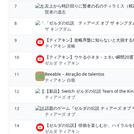
左上から時計回りに賢者の石のティラミス（税込7
7
賢者の遺志
「ゼルダの伝説 ティアーズ オブ ザ キングダ
8
ザ キングダム
【ティアキン】攻略序盤に知らないと大損する8つ
9
ティアキン 攻略
【ティアキン】ウケる小ネタ・エモい瞬間20選【攻略
10
ゼルダ ティアキン
Beeable – Atração de talentos
11
ティアキン 白龍
【新品】Switch ゼルダの伝説 Tears of the King
12
ティアーズ オブ
話題のゲーム『ゼルダの伝説 ティアーズ オブ ザ
13
ティアーズ オブ
【ゼルダの伝説】徘徊を楽しむか、ハイラルを救
14
ゼルダ ティアキン