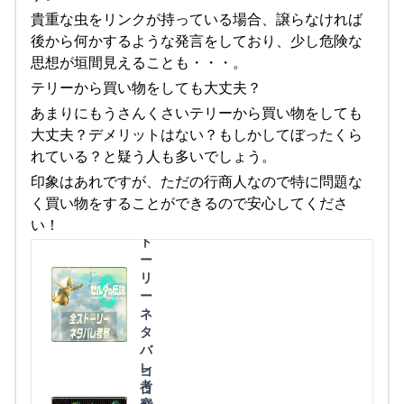
貴重な虫をリンクが持っている場合、譲らなければ
後から何かするような発言をしており、少し危険な
思想が垣間見えることも・・・。
テリーから買い物をしても大丈夫？
あまりにもうさんくさいテリーから買い物をしても
大丈夫？デメリットはない？もしかしてぼったくら
れている？と疑う人も多いでしょう。
印象はあれですが、ただの行商人なので特に問題な
く買い物をすることができるので安心してくださ
全
い！
ス
ト
ー
リ
ー
ネ
タ
バ
レ
コ
考
ロ
察