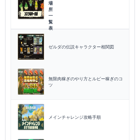
場
所
一
覧
表
ゼルダの伝説キャラクター相関図
無限肉稼ぎのやり方とルピー稼ぎのコ
ツ
メインチャレンジ攻略手順