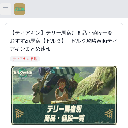
Open main menu
ティアキン
【ティアキン】テリー馬宿別商品・値段一覧！
ティアキン 祠
おすすめ馬宿【ゼルダ】 - ゼルダ攻略Wikiティ
アキンまとめ速報
ティアキン 武器
ティアキン 料理
ティアキン 攻略