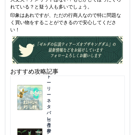
れている？と疑う人も多いでしょう。
印象はあれですが、ただの行商人なので特に問題な
く買い物をすることができるので安心してくださ
い！
全
おすすめ攻略記事
ス
ト
ー
リ
ー
ネ
タ
バ
レ
コ
考
ロ
察
グ