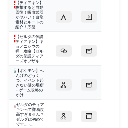
【ティアキン】
攻撃すると自動
回復！吸血武器
がヤバい！白龍
素材とルートの
紹介！序盤...
【ゼルダの伝説
ティアキン】キ
ョノニシウの
祠 攻略【ゼル
ダの伝説ティア
ーズオブザキ...
【ポケモン】へ
んげのどうく
つ。イベント起
きない謎の場所
– ゲーム攻略の
かけ...
ゼルダのティア
キンって難易度
高すぎません？
ゼルダは初めて
です... -...