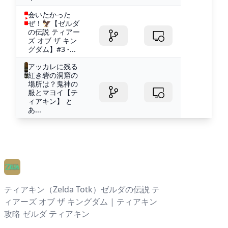
会いたかった
ぜ！🦅【ゼルダ
の伝説 ティアー
ズ オブ ザ キン
グダム】#3 -...
アッカレに残る
紅き砦の洞窟の
場所は？鬼神の
服とマヨイ【テ
ィアキン】 と
あ...
ティアキン（Zelda Totk）ゼルダの伝説 テ
ィアーズ オブ ザ キングダム | ティアキン
攻略 ゼルダ ティアキン