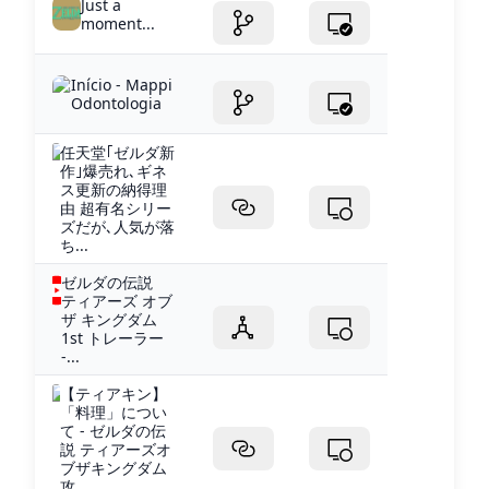
Just a
moment...
Início - Mappi
Odontologia
任天堂｢ゼルダ新
作｣爆売れ､ギネ
ス更新の納得理
由 超有名シリー
ズだが､人気が落
ち...
ゼルダの伝説
ティアーズ オブ
ザ キングダム
1st トレーラー
-...
【ティアキン】
「料理」につい
て - ゼルダの伝
説 ティアーズオ
ブザキングダム
攻...