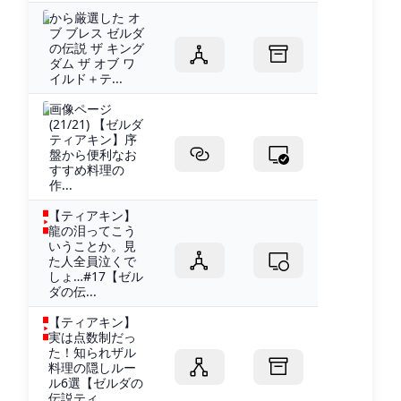
から厳選した オ
ブ ブレス ゼルダ
の伝説 ザ キング
ダム ザ オブ ワ
イルド＋テ...
画像ページ
(21/21) 【ゼルダ
ティアキン】序
盤から便利なお
すすめ料理の
作...
【ティアキン】
龍の泪ってこう
いうことか。見
た人全員泣くで
しょ…#17【ゼル
ダの伝...
【ティアキン】
実は点数制だっ
た！知られザル
料理の隠しルー
ル6選【ゼルダの
伝説ティ...