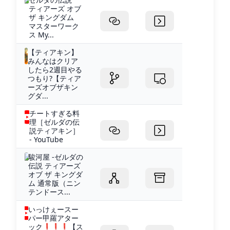
ティアーズ オブ
ザ キングダム
マスターワーク
ス My...
【ティアキン】
みんなはクリア
したら2週目やる
つもり?【ティア
ーズオブザキン
グダ...
チートすぎる料
理［ゼルダの伝
説ティアキン］
- YouTube
駿河屋 -ゼルダの
伝説 ティアーズ
オブ ザ キングダ
ム 通常版（ニン
テンドース...
いっけぇースー
パー甲羅アター
ック❗️❗️❗️【ス