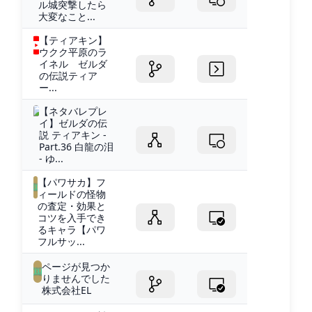
ル城突撃したら
大変なこと...
【ティアキン】
ウクク平原のラ
イネル ゼルダ
の伝説ティア
ー...
【ネタバレプレ
イ】ゼルダの伝
説 ティアキン -
Part.36 白龍の泪
- ゆ...
【パワサカ】フ
ィールドの怪物
の査定・効果と
コツを入手でき
るキャラ【パワ
フルサッ...
ページが見つか
りませんでした
株式会社EL