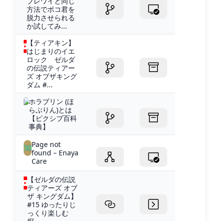
ブレワイと同じ
方法でボコ君を
脱力させられる
か試してみ...
【ティアキン】
はじまりのイエ
ロック ゼルダ
の伝説ティアー
ズ オブザキング
ダム #...
ホラブリン (ほ
らぶりん)とは
【ピクシブ百科
事典】
Page not
found – Enaya
Care
【ゼルダの伝説
ティアーズ オブ
ザ キングダム】
#15 ゆったりじ
っくり楽しむ