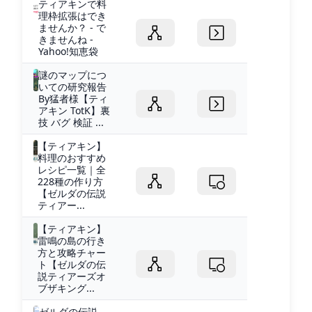
ティアキンで料
理枠拡張はでき
ませんか？ - で
きませんね -
Yahoo!知恵袋
謎のマップにつ
いての研究報告
By猛者様【ティ
アキン TotK】裏
技 バグ 検証 ...
【ティアキン】
料理のおすすめ
レシピ一覧｜全
228種の作り方
【ゼルダの伝説
ティアー...
【ティアキン】
雷鳴の島の行き
方と攻略チャー
ト【ゼルダの伝
説ティアーズオ
ブザキング...
ゼルダの伝説