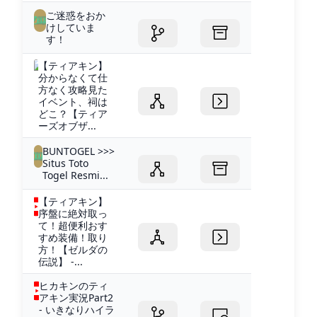
ご迷惑をおか
けしていま
す！
【ティアキン】
分からなくて仕
方なく攻略見た
イベント、祠は
どこ？【ティア
ーズオブザ...
BUNTOGEL >>>
Situs Toto
Togel Resmi...
【ティアキン】
序盤に絶対取っ
て！超便利おす
すめ装備！取り
方！【ゼルダの
伝説】 -...
ヒカキンのティ
アキン実況Part2
- いきなりハイラ