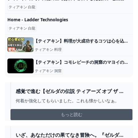
ティアキン 白龍
Home - Ladder Technologies
ティアキン 白龍
【ティアキン】料理が大成功するコツは心を込めることです【ゼルダの伝説ティアーズオブザキングダム】 - YouTube
ティアキン 料理
【ティアキン】コモレビーチの洞窟のマヨイの場所と行き方【ゼルダの伝説ティアーズオブザキングダム】 - ゲームウィズ
ティアキン 洞窟
感覚で進む【ゼルダの伝説 ティアーズ オブ ザ キ
ングダム プレイ日記166】念願の服強化 - ユキシ
何着か強化してもらいました。これも懐かしいなぁ。
ロ日記
もっと読む
いざ、あなただけの果てなき冒険へ。『ゼルダの