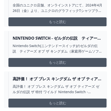
伝説 ティアーズ オブ ザ キングダム』がUTで初
全国のユニクロ店舗、オンラインストアにて、2024年4月
コレクション。4月26日より発売。 トピックス
26日（金）より、ユニクロのグラフィックTシャツブラン
NINTENDO
ド「UT」の『ゼルダの伝説 ティアーズ オブ ザ キング
ダム』初コレク
もっと読む
NINTENDO SWITCH - ゼルダの伝説 ティアーズ
オブ ザ キングダムの通販 BY なつめS SHOP｜ニ
Nintendo Switch(ニンテンドースイッチ)のゼルダの伝
ンテンドースイッチならラクマ
説 ティアーズ オブ ザ キングダム（家庭用ゲームソフ
ト）が通販できます。「ゼルダの伝説 ティアーズオブ
ザキングダム」任天堂型番：HACPAXN7A#任天堂
もっと読む
#HACPAXN7A#エンタメ/ホビー#ゲームソフト/ゲーム機
本体#家庭用ゲームソフト
高評価！ オブ ブレス キングダム ザ オブ ティアー
ズ ゼルダの伝説 ザ 特付 ワイルド NINTENDO
高評価！ オブ ブレス キングダム ザ オブ ティアーズ ゼ
SWITCH - WWW.BUILDCENTRAL.COM
ルダの伝説 ザ 特付 ワイルド Nintendo Switch -
www.buildcentral.com
もっと読む