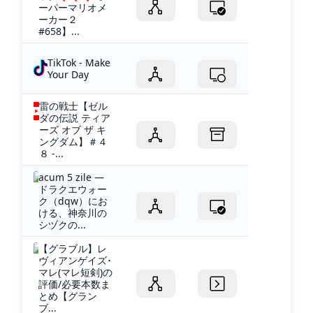
ーパーマリオメ
ーカー２
#658】...
TikTok - Make
Your Day
雷の戦士【ゼル
ダの伝説 ティア
ーズ オブ ザ キ
ングダム】＃４
８ -...
acum 5 zile —
ドラクエウォー
ク（dqw）にお
ける、神奈川の
シヅクの...
【グラブル】レ
ヴィアンゲイズ･
マレ(マレ短剣)の
評価/必要本数ま
とめ【グラン
ブ...