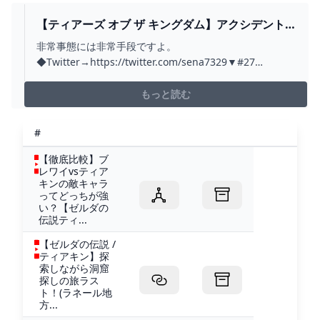
【ティアーズ オブ ザ キングダム】アクシデント
にどう向き合うか。 #28 - YOUTUBE
非常事態には非常手段ですよ。
◆Twitter→https://twitter.com/sena7329▼#27
→https://youtu.be/dR4mUKqChN4▼#29
→https://youtu.be/s8EHAPI4l8000:00 やらかした00:22
もっと読む
水の神殿RTA10:17 水の神殿に巣食う...
#
【徹底比較】ブ
レワイvsティア
キンの敵キャラ
ってどっちが強
い？【ゼルダの
伝説ティ...
【ゼルダの伝説 /
ティアキン】探
索しながら洞窟
探しの旅ラス
ト！(ラネール地
方...