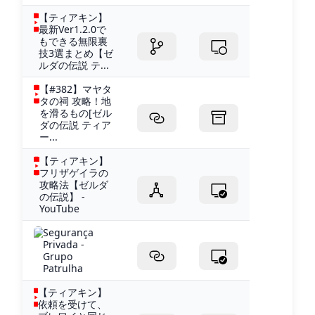
【ティアキン】
最新Ver1.2.0で
もできる無限裏
技3選まとめ【ゼ
ルダの伝説 テ...
【#382】マヤタ
タの祠 攻略！地
を滑るもの[ゼル
ダの伝説 ティア
ー...
【ティアキン】
フリザゲイラの
攻略法【ゼルダ
の伝説】 -
YouTube
Segurança
Privada -
Grupo
Patrulha
【ティアキン】
依頼を受けて、