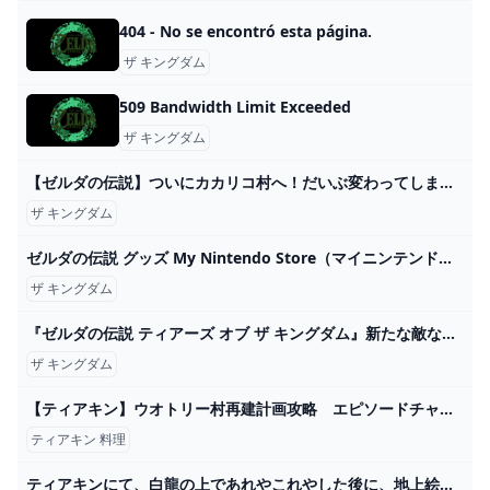
404 - No se encontró esta página.
ザ キングダム
509 Bandwidth Limit Exceeded
ザ キングダム
【ゼルダの伝説】ついにカカリコ村へ！だいぶ変わってしまったのか！？#17【ティアーズ オブ ザ キングダム】 - YouTube
ザ キングダム
ゼルダの伝説 グッズ My Nintendo Store（マイニンテンドーストア）
ザ キングダム
『ゼルダの伝説 ティアーズ オブ ザ キングダム』新たな敵などを収録した新映像が海外向けに公開
ザ キングダム
【ティアキン】ウオトリー村再建計画攻略 エピソードチャレンジ（フルテロップ） - YouTube
ティアキン 料理
ティアキンにて、白龍の上であれやこれやした後に、地上絵全部見たリンク。 faro さんのマンガ ツイコミ(仮)