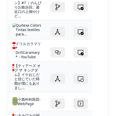
ン】#7 ｜のんび
りお散歩回。最
近口の上側やけ
ど...
Quitexa Colors
Tintas textiles
para...
ドリルカラマリ
*
DrillCaramary
* - YouTube
【ティアーズ オ
ブ ザ キングダ
ム】イケおじだ
と信じていた時
期が僕にもあり
まし...
小酒外科医院-
WebPage
シナカワカの祠