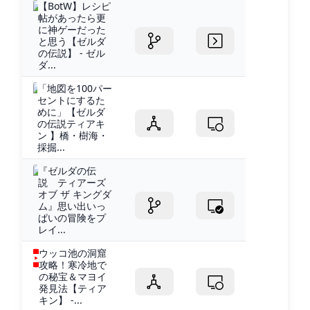
【BotW】レシピ
帖があったら更
に神ゲーだった
と思う【ゼルダ
の伝説】 - ゼル
ダ...
「地図を100パー
セントにするた
めに」【ゼルダ
の伝説ティアキ
ン 】橋・樹海・
採掘...
『ゼルダの伝
説 ティアーズ
オブ ザ キングダ
ム』思い出いっ
ぱいの冒険をプ
レイ...
ウッコ池の洞窟
攻略！寒冷地で
の秘宝＆マヨイ
発見法【ティア
キン】 -...