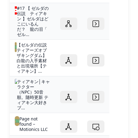
#17 【 ゼルダの
伝説 ティアキ
ン 】ゼルダはど
こにいるん
だ？ 龍の泪「
ゼル...
【ゼルダの伝説
ティアーズオブ
ザキングダム】
白龍の入手素材
と出現場所【テ
ィアキン】...
ティアキン│キャ
ラクター
（NPC）50音
順。随時更新 テ
ィアキン大好き
ブ...
Page not
found –
Motionics LLC