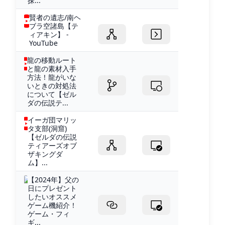
探...
賢者の遺志/南ヘ
ブラ空諸島【テ
ィアキン】 -
YouTube
龍の移動ルート
と龍の素材入手
方法！龍がいな
いときの対処法
について【ゼル
ダの伝説テ...
イーガ団マリッ
タ支部(洞窟)
【ゼルダの伝説
ティアーズオブ
ザキングダ
ム】...
【2024年】父の
日にプレゼント
したいオススメ
ゲーム機紹介！
ゲーム・フィ
ギ...