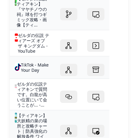
ティアキン】
『マヤチノウの
祠』球を打つギ
ミック攻略・画
像【ティ...
ゼルダの伝説 テ
ィアーズ オブ
ザ キングダム -
YouTube
TikTok - Make
Your Day
ゼルダの伝説テ
ィアキンで質問
です。白龍が高
い位置にいて会
うことが... -...
【ティアキン】
大妖精の泉の場
所と攻略チャー
ト｜防具強化の
解放条件 ワイ