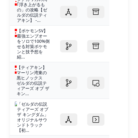
｢浮き上がるも
の」の攻略【ゼ
ルダの伝説ティ
アキン】 -...
【ポケモンSV】
最強エンブオー
をソロで100%倒
せる対策ポケモ
ンと技予想を
紹...
【ティアキン】
マーリン湾東の
黒ヒノックス
ゼルダの伝説テ
ィアーズ オブ ザ
キン...
「ゼルダの伝説
ティアーズ オブ
ザ キングダム」
オリジナルサウ
ンドトラック
【初...