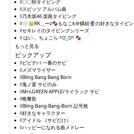
◊〇〇秒タイピング
◊スピッツ アルバム曲
◊乃木坂46 楽曲タイピング
◊❄️👑RK＿ーz🍫もなこk＠鱗組🔮の好きなタイピ
◊セキレイのタイピングシリーズ
◊ はい 、ちょこら ^⩌ ̫ ⩌^ 🍫
もっと見る
ピックアップ
◊ビビデバ 一番のサビ
◊メズマライザー
◊Bling Bang Bang Born
◊鬼ノ宴 サビのみ
◊Mrs.GREEN APPLE/ライラック サビ
◊晩餐歌
◊Bling-Bang-Bang-Born 記号無
◊好きなキャラクター
◊アイドル （サビだけ）
◊ハッピーになれる曲メドレー