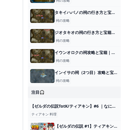
祠の攻略
タキイハバノの祠の行き方と宝箱｜祠から出る方法
祠の攻略
ジオタキオの祠の行き方と宝箱｜ラウルの祝福
祠の攻略
イウンオロクの祠攻略と宝箱｜大と小の選択
祠の攻略
インイサの祠（2つ目）攻略と宝箱｜組み合わせる力
祠の攻略
注目🎧
【ゼルダの伝説TotK/ティアキン】#6 ｜なにするんだっけ忘れちゃった【完全初見プレイ】 - YouTube
ティアキン 料理
【ゼルダの伝説 #1】ティアキンの中で食べた料理だけを食べて生活する！ ティアキングルメ旅！【ティアキン】【ゆっくり実況】 - YouTube