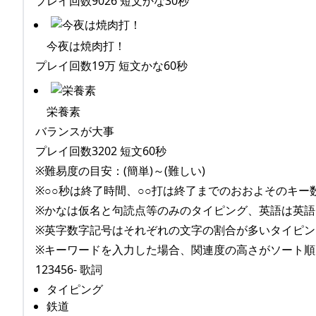
プレイ回数9026 短文かな30秒
今夜は焼肉打！
プレイ回数19万 短文かな60秒
栄養素
バランスが大事
プレイ回数3202 短文60秒
※難易度の目安：(簡単)～(難しい)
※○○秒は終了時間、○○打は終了までのおおよそのキー
※かなは仮名と句読点等のみのタイピング、英語は英
※英字数字記号はそれぞれの文字の割合が多いタイピン
※キーワードを入力した場合、関連度の高さがソート順
123456- 歌詞
タイピング
鉄道