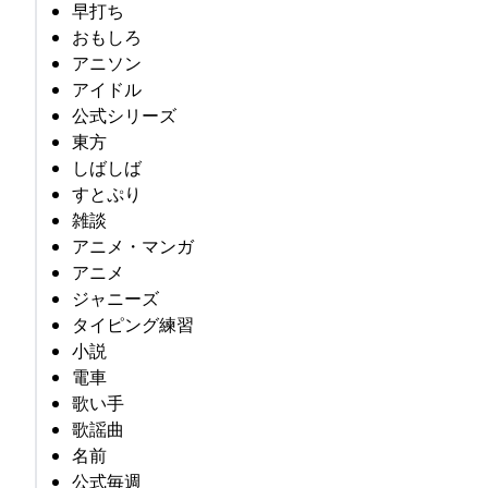
早打ち
おもしろ
アニソン
アイドル
公式シリーズ
東方
しばしば
すとぷり
雑談
アニメ・マンガ
アニメ
ジャニーズ
タイピング練習
小説
電車
歌い手
歌謡曲
名前
公式毎週