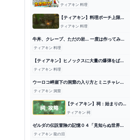
ティアキン 料理
【ティアキン】料理ポーチ上限【ゼルダの伝説ティアーズオブキングダム】
ティアキン 料理
牛丼、クレープ、ただの岩… 一度は作ってみたい絶品料理特集【ゼルダの伝説ティアーズオブザキングダム】 - YouTube
ティアキン 料理
【ティアキン】ヒノックスに大量の爆弾をばらまくリンク【ゼルダの伝説 ティアーズ オブ ザ キングダム】 - YouTube
ティアキン 料理
ウーロコ岬崖下の洞窟の入り方とミニチャレンジの受け方【ティアキン】 - YouTube
ティアキン 洞窟
【ティアキン】祠：始まりの空島【ゼルダの伝説ティアーズオブザキングダム】 - ゲームライン
ティアキン 祠
ゼルダの伝説冒険の記憶０４「見知らぬ世界」。龍の泪。 - YouTube
ティアキン 龍の泪