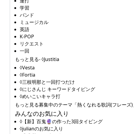
連打
学習
バンド
ミュージカル
英語
K-POP
リクエスト
一回
もっと見る- ◊Justitia
◊Vesta
◊Fortia
◊三枝明那と一回打つだけ
◊にじさんじ キーワードタイピング
◊めいこいキャラ打
もっと見る募集中のテーマ「熱くなれる歌詞(フレーズ)」 Fo
みんなのお気に入り
◊【新】百鬼🔮の作った3回タイピング
◊julianのお気に入り