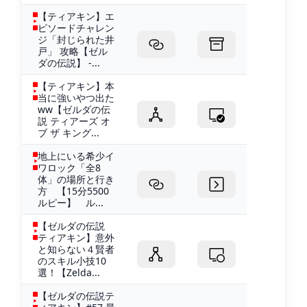
【ティアキン】エ
ピソードチャレン
ジ「封じられた井
戸」 攻略【ゼル
ダの伝説】 -...
【ティアキン】本
当に強いやつ出た
ww【ゼルダの伝
説 ティアーズ オ
ブ ザ キング...
地上にいる希少イ
ワロック「全8
体」の場所と行き
方 【15分5500
ルピー】 ル...
【ゼルダの伝説
ティアキン】意外
と知らない４賢者
のスキル小技10
選！【Zelda...
【ゼルダの伝説テ