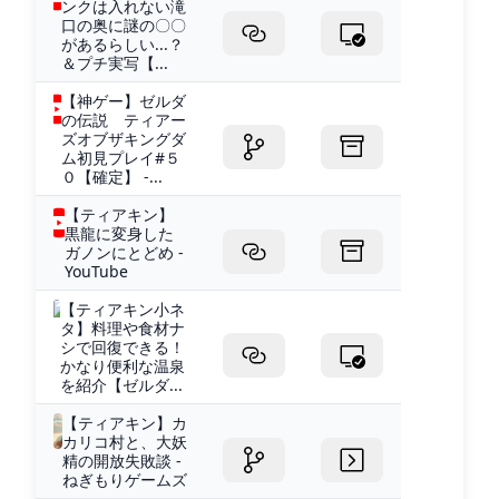
ンクは入れない滝
口の奥に謎の〇〇
があるらしい...？
＆プチ実写【...
【神ゲー】ゼルダ
の伝説 ティアー
ズオブザキングダ
ム初見プレイ#５
０【確定】 -...
【ティアキン】
黒龍に変身した
ガノンにとどめ -
YouTube
【ティアキン小ネ
タ】料理や食材ナ
シで回復できる！
かなり便利な温泉
を紹介【ゼルダ...
【ティアキン】カ
カリコ村と、大妖
精の開放失敗談 -
ねぎもりゲームズ