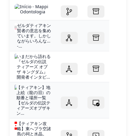
Início - Mappi
Odontologia
ゼルダティアキン
賢者の意志を集め
ています。しかし
ながらいろんな...
-...
いまだから語れる
『ゼルダの伝説
ティアーズ オブ
ザ キングダム』
開発者インタビ...
【ティアキン】地
上絵（龍の泪）の
順番と場所一覧
【ゼルダの伝説テ
ィアーズオブザキ
ン...
【ティアキン攻
略】東へブラ空諸
島の祠と水晶。