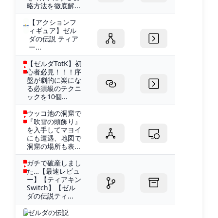
略方法を徹底解...
【アクションフ
ィギュア】ゼル
ダの伝説 ティア
ー...
【ゼルダTotK】初
心者必見！！！序
盤が劇的に楽にな
る必須級のテクニ
ックを10個...
ウッコ池の洞窟で
『吹雪の頭飾り』
を入手してマヨイ
にも遭遇、地図で
洞窟の場所も表...
ガチで破産しまし
た…【最速レビュ
ー】【ティアキン
Switch】【ゼル
ダの伝説ティ...
ゼルダの伝説