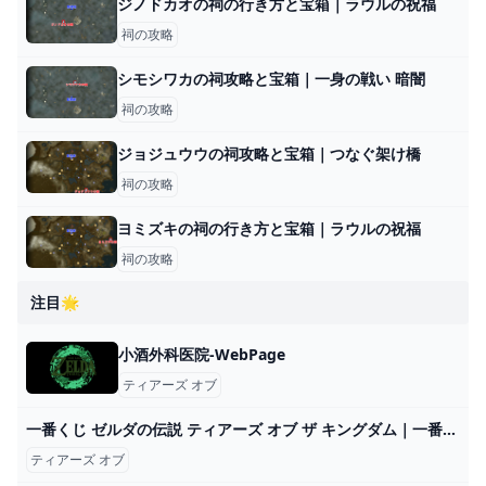
ジノドカオの祠の行き方と宝箱｜ラウルの祝福
祠の攻略
シモシワカの祠攻略と宝箱｜一身の戦い 暗闇
祠の攻略
ジョジュウウの祠攻略と宝箱｜つなぐ架け橋
祠の攻略
ヨミズキの祠の行き方と宝箱｜ラウルの祝福
祠の攻略
注目🌟
小酒外科医院-WebPage
ティアーズ オブ
一番くじ ゼルダの伝説 ティアーズ オブ ザ キングダム｜一番くじ倶楽部｜BANDAI SPIRITS公式 一番くじ情報サイト
ティアーズ オブ