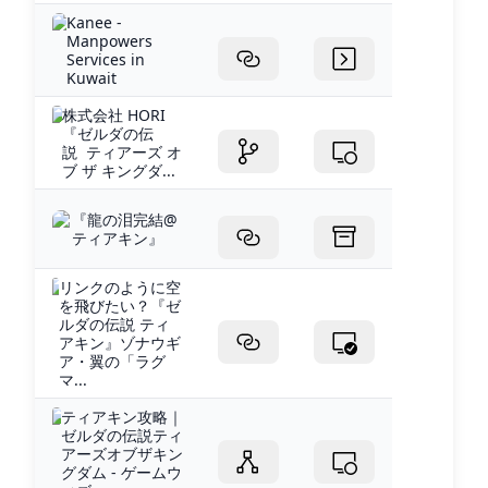
Kanee -
Manpowers
Services in
Kuwait
株式会社 HORI
『ゼルダの伝
説 ティアーズ オ
ブ ザ キングダ...
『龍の泪完結@
ティアキン』
リンクのように空
を飛びたい？『ゼ
ルダの伝説 ティ
アキン』ゾナウギ
ア・翼の「ラグ
マ...
ティアキン攻略｜
ゼルダの伝説ティ
アーズオブザキン
グダム - ゲームウ