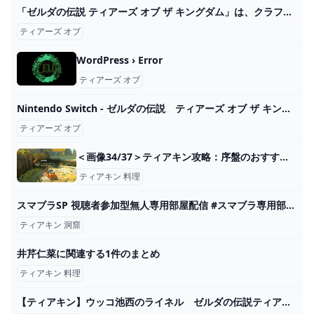
「ゼルダの伝説 ティアーズ オブ ザ キングダム」は、クラフトの自由度が高すぎてストーリーがまったく進まない WIRED.jp
ティアーズ オブ
WordPress › Error
ティアーズ オブ
Nintendo Switch - ゼルダの伝説 ティアーズ オブ ザ キングダムの通販 by まーまれーどs shop｜ニンテンドースイッチならラクマ
ティアーズ オブ
＜画像34/37＞ティアキン攻略：序盤のおすすめ料理は？ ゾナニウムも料理に!?【ゼルダ ティアーズ オブ ザ キングダム日記＃5】 - 電撃オンライン
ティアキン 料理
スマブラSP 視聴者参加型無人専用部屋配信 #スマブラ専用部屋 2024/05/26 - YouTube
ティアキン 洞窟
井芹仁菜に関連する1件のまとめ
ティアキン 料理
【ティアキン】ウッコ池西のライネル ゼルダの伝説ティアーズオブ ザキングダム #ゼルダの伝説 #ティアキン #zelda #shorts - YouTube