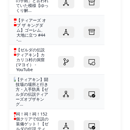
の手紙」と言われ
ていた模様【ゆっ
くり解...
【ティアーズ オ
ブ ザ キングダ
ム】ゴーレム、
大地に立つ #44
-...
【ゼルダの伝説
ティアキン】カ
カリコ村の洞窟
(マヨイ） -
YouTube
【ティアキン】闘
技場の場所と行き
方・入手防具【ゼ
ルダの伝説ティア
ーズオブザキン
グ...
祠！祠！祠！152
個クリアで伝説の
装備ゲット！【ゼ
ルダの伝説 ティ