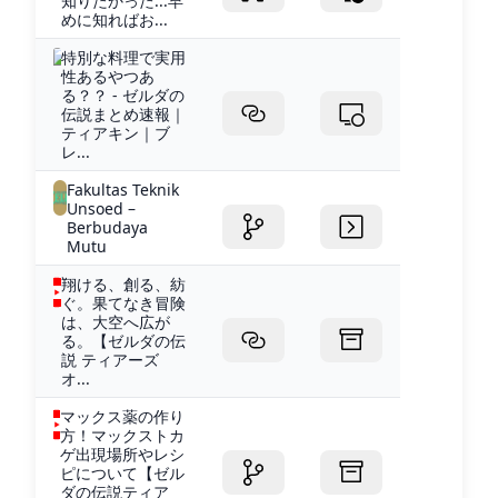
知りたかった...早
めに知ればお...
特別な料理で実用
性あるやつあ
る？？ - ゼルダの
伝説まとめ速報｜
ティアキン｜ブ
レ...
Fakultas Teknik
Unsoed –
Berbudaya
Mutu
翔ける、創る、紡
ぐ。果てなき冒険
は、大空へ広が
る。【ゼルダの伝
説 ティアーズ
オ...
マックス薬の作り
方！マックストカ
ゲ出現場所やレシ
ピについて【ゼル
ダの伝説ティア