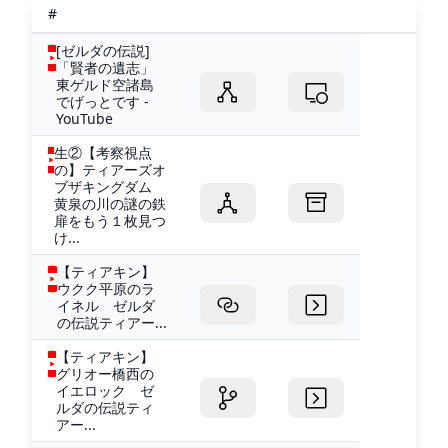
#
[ゼルダの伝説]
「賢者の遺志」
東ゲルド空諸島
でげっとです -
YouTube
生②【考察視点
の】ティアーズオ
ブザキングダム
黄泉の川の謎の鉄
扉をもう１枚見つ
け...
【ティアキン】
ウクク平原のラ
イネル ゼルダ
の伝説ティアー...
【ティアキン】
グリオー橋西の
イエロック ゼ
ルダの伝説ティ
アー...