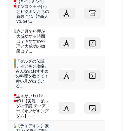
【#ピクミン4】
ポンコツ王子(♀)
とピクミンたちの
冒険＃15【#新人
vtuber...
赤い月で料理が
大成功する時間
は？おすすめ料
理と大成功の効
果は？...
『ゼルダの伝説
ティアキン攻略』
みんなのおすすめ
の料理を教えて！
赤い月が出てい
る...
生きがいﾃｨｱｷﾝ
#31【実況・ゼル
ダの伝説 ティア
ーズオブザキング
ダム】 -...
【ティアキン】素
材 ハイラル図鑑 -