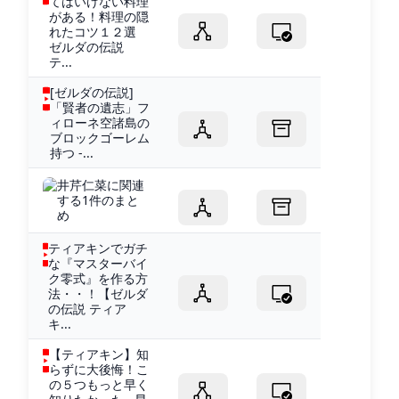
てはいけない料理
がある！料理の隠
れたコツ１２選
ゼルダの伝説
テ...
[ゼルダの伝説]
「賢者の遺志」フ
ィローネ空諸島の
ブロックゴーレム
持つ -...
井芹仁菜に関連
する1件のまと
め
ティアキンでガチ
な『マスターバイ
ク零式』を作る方
法・・！【ゼルダ
の伝説 ティア
キ...
【ティアキン】知
らずに大後悔！こ
の５つもっと早く