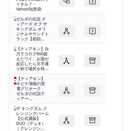
イネル？ -
Yahoo!知恵袋
ゼルダの伝説 テ
ィアーズ オブ ザ
キングダム オリ
ジナルサウンドト
ラック【初回...
【ティアキン】自
力でコログ900超
えたワイ、お面が
反応したら文字通
り秒で場所を特...
【ティアキン】
キビナ湖南の雷
電グリオーク
ゼルダの伝説テ
ィアー...
ザ キングダム ク
レンジングバーム
【公式通販】
DUO（デュオ）
｜クレンジン...