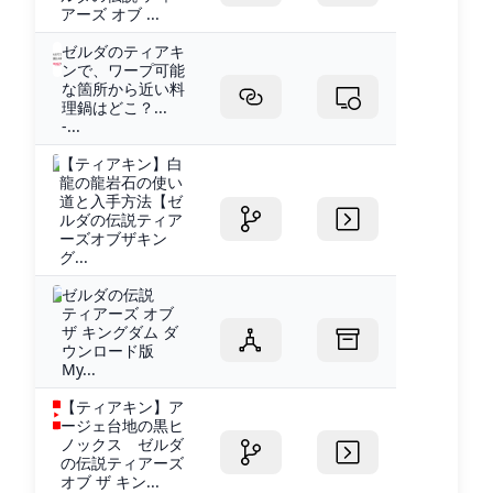
アーズ オブ ...
ゼルダのティアキ
ンで、ワープ可能
な箇所から近い料
理鍋はどこ？...
-...
【ティアキン】白
龍の龍岩石の使い
道と入手方法【ゼ
ルダの伝説ティア
ーズオブザキン
グ...
ゼルダの伝説
ティアーズ オブ
ザ キングダム ダ
ウンロード版
My...
【ティアキン】ア
ージェ台地の黒ヒ
ノックス ゼルダ
の伝説ティアーズ
オブ ザ キン...