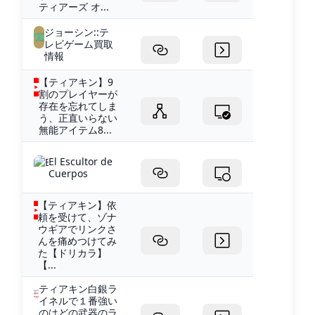
ティアーズ オ...
ジョーシン::テ
レビゲーム買取
情報
【ティアキン】9
割のプレイヤーが
存在を忘れてしま
う、正直いらない
無能アイテム8...
El Escultor de
Cuerpos
【ティアキン】依
頼を受けて、ゾナ
ウギアでリンクさ
んを痛めつけてみ
た【ドリカラ】
【...
ティアキン白銀ラ
イネルで１番強い
のはどの武器のラ