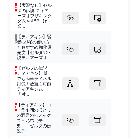
【実況なし】ゼル
ダの伝説 ティア
ーズオブザキング
ダム vol.52 【作
業...
【ティアキン】賢
者(盟約)の使い方
とおすすめ強化優
先度【ゼルダの伝
説ティアーズオ...
【ゼルダの伝説
ティアキン】 誰
でも簡単ライネル
討伐！放置も可能
ティアキン式
「対...
【ティアキン】コ
ーラル湖のほとり
の洞窟のヒノック
ス三兄弟（長
男） ゼルダの伝
説テ...