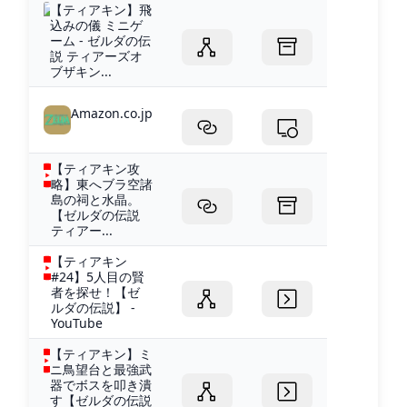
【ティアキン】飛
込みの儀 ミニゲ
ーム - ゼルダの伝
説 ティアーズオ
ブザキン...
Amazon.co.jp
【ティアキン攻
略】東へブラ空諸
島の祠と水晶。
【ゼルダの伝説
ティアー...
【ティアキン
#24】5人目の賢
者を探せ！【ゼ
ルダの伝説】 -
YouTube
【ティアキン】ミ
ニ鳥望台と最強武
器でボスを叩き潰
す【ゼルダの伝説