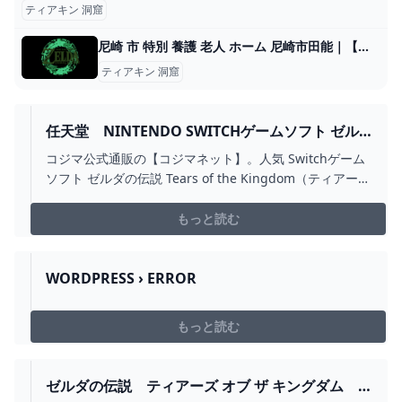
ティアキン 洞窟
尼崎 市 特別 養護 老人 ホーム 尼崎市田能｜【北之庄らくらく苑】ナレーションあり
ティアキン 洞窟
任天堂 NINTENDO SWITCHゲームソフト ゼル
ダの伝説 TEARS OF THE KINGDOM（ティアーズ
コジマ公式通販の【コジマネット】。人気 Switchゲーム
オブ ザ キングダム） HAC-P-AXN7A の通販 カテ
ソフト ゼルダの伝説 Tears of the Kingdom（ティアーズ
ゴリ：ゲーム 任天堂 NINTENDO 家電通販のコ
オブ ザ キングダム） の 任天堂 Nintendo Switchゲー
ジマネット - 全品代引き手数料無料
ムソフト ゼルダの伝説 Tears of the Kingdom（ティアー
もっと読む
ズ オブ ザ キングダム） HAC-P-AXN7A のお取り扱いペー
ジです。最短翌日お届け、全品代引き手数料無料！
WORDPRESS › ERROR
もっと読む
ゼルダの伝説 ティアーズ オブ ザ キングダム