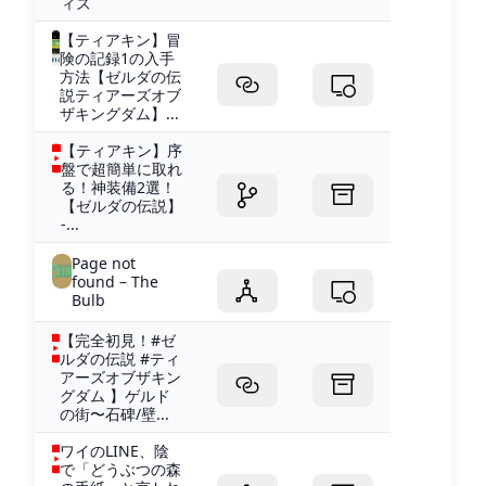
ィズ
【ティアキン】冒
険の記録1の入手
方法【ゼルダの伝
説ティアーズオブ
ザキングダム】...
【ティアキン】序
盤で超簡単に取れ
る！神装備2選！
【ゼルダの伝説】
-...
Page not
found – The
Bulb
【完全初見！#ゼ
ルダの伝説 #ティ
アーズオブザキン
グダム 】ゲルド
の街〜石碑/壁...
ワイのLINE、陰
で「どうぶつの森