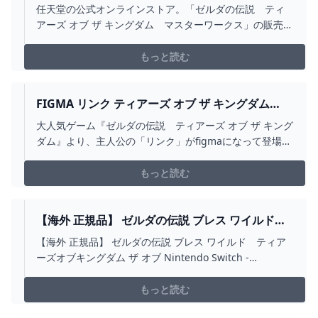
マスターワークス MY NINTENDO STORE（マイ
任天堂の公式オンラインストア。「ゼルダの伝説 ティ
ニンテンドーストア）
アーズ オブ ザ キングダム マスターワークス」の販売ペ
ージ。マイニンテンドーストアではNintendo Switch（ス
イッチ）やゲームソフト、ストア限定、オリジナルの商
もっと読む
品を販売しています。
FIGMA リンク ティアーズ オブ ザ キングダム
VER. DXエディション｜グッドスマイルカンパニ
大人気ゲーム『ゼルダの伝説 ティアーズ オブ ザ キング
ー公式ショップ
ダム』より、主人公の「リンク」がfigmaになって登場！
表情パーツ：「通常顔」「微笑み顔」「叫び顔」 オプシ
ョンパーツ：「マスターソード」「ハイリアの盾」「ハ
もっと読む
イリアのフード」「パラセール」「ロケット」「ロケッ
トエフェクトパーツ」「ゴーレムの弓」「木の矢」「ト
ーレルーフエフェクトパーツ」「旅人の盾」「岩ハンマ
【海外 正規品】 ゼルダの伝説 ブレス ワイルド
ー」「ラウルの腕」ほか 盾・弓は専用の固定パーツで背
ティアーズオブキングダム ザ オブ NINTENDO
【海外 正規品】 ゼルダの伝説 ブレス ワイルド ティア
負うことが可能
SWITCH - BESTCHEERSTONE.COM
ーズオブキングダム ザ オブ Nintendo Switch -
bestcheerstone.com
もっと読む