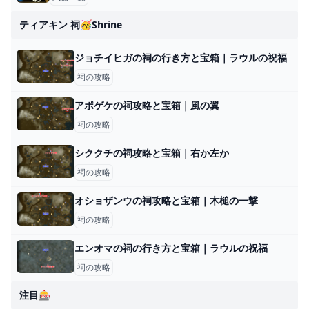
ティアキン 祠🥳shrine
ジョチイヒガの祠の行き方と宝箱｜ラウルの祝福
祠の攻略
アポゲケの祠攻略と宝箱｜風の翼
祠の攻略
シククチの祠攻略と宝箱｜右か左か
祠の攻略
オショザンウの祠攻略と宝箱｜木槌の一撃
祠の攻略
エンオマの祠の行き方と宝箱｜ラウルの祝福
祠の攻略
注目🎰