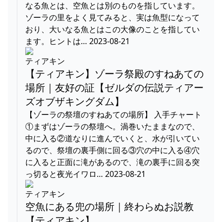
なる魚とは、空魚とは別のものを指しています。
ゾーラの里をよく見てみると、実は魚型になって
おり、大いなる魚とはこの大像のことを指してい
ます。ヒントは… 2023-08-21
ティアキン
【ティアキン】ゾーラ祭殿のすねあての
場所｜友好の証【ゼルダの伝説ティアー
ズオブザキングダム】
【ゾーラの祭壇のすねあての場所】 入手チャート
①まずはゾーラの祭壇へ。渦巻いたままなので、
中に入る②道なりに進んでいくと、水が引いてい
るので、祭壇の裏手側に回る③穴の中に入る④穴
に入ると正面に滝があるので、滝の裏手に回る突
っ切ると夜光イワロ… 2023-08-21
ティアキン
空魚にある兜の場所｜終わらぬお説教
【ティアキン】