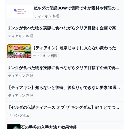
ゼルダの伝説BOWで質問ですが素材や料理のポーチって枠無限です... - Yahoo!知恵袋
ティアキン 料理
リンクが食べた物を実際に食べながらクリア目指す企画で高級カクテル作ってみたｗｗｗ【ティアキン】【料理】【ゼルダの伝説ティアーズオブザキングダム】Part12 - YouTube
ティアキン 料理
【ティアキン】通常じゃ手に入らない変わった料理 - YouTube
ティアキン 料理
リンクが食べた物を実際に食べながらクリア目指す企画で再現度高い料理食べてみたｗｗｗ【ティアキン】【料理】【ゼルダの伝説ティアーズオブザキングダム】Part7 - YouTube
ティアキン 料理
【ティアキン】知らないと後悔、後戻りができない要素10選【ゼルダの伝説ティアーズオブザキングダム】 - YouTube
ティアキン 料理
【ゼルダの伝説ティアーズ オブ ザ キングダム】#11 とてつもなく広い世界を探索！ティアキン完全初見プレイ【 #新人VTuber /夜野あと】 - YouTube
ザ キングダム
石の手斧の入手方法と効果性能