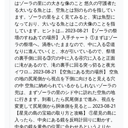
はゾーラの里にの大きな像のこと 悠久の守護者た
る大いなる魚とは、空魚とは別のものを指してい
ます。ゾーラの里をよく見てみると、実は魚型に
なっており、大いなる魚とはこの大像のことを指
しています。ヒントは… 2023-08-21 【ゾーラの祭
壇のすねあての場所】 入手チャート ①まずはゾー
ラの祭壇へ。渦巻いたままなので、中に入る②道
なりに進んでいくと、水が引いているので、祭壇
の裏手側に回る③穴の中に入る④穴に入ると正面
に滝があるので、滝の裏手に回る突っ切ると夜光
イワロ… 2023-08-21 【空魚にある兜の場所】 空魚
の地の尻尾側から視点を下側に向けると見える穴
の中 空魚に納められているかもしれないゾーラの
兜は、まずゾーラの里のシド中に訪れた空魚の地
に行きます。到着したら尻尾側まで進み、視点を
変更して尻尾側から胴体側を見ると… 2023-08-21
【星見の島の宝箱の取り方と攻略】 ①星見の島に
入ったら、中央にある鏡を反時計回りに動かす。
中央の鏡を黄色の位置に合わせるというよりか