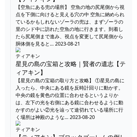
【空魚にある兜の場所】 空魚の地の尻尾側から視
点を下側に向けると見える穴の中 空魚に納められ
ているかもしれないゾーラの兜は、まずゾーラの
里のシド中に訪れた空魚の地に行きます。到着し
たら尻尾側まで進み、視点を変更して尻尾側から
胴体側を見ると… 2023-08-21
ティアキン
星見の島の宝箱と攻略｜賢者の遺志【テ
ィアキン】
【星見の島の宝箱の取り方と攻略】 ①星見の島に
入ったら、中央にある鏡を反時計回りに動かす。
中央の鏡を黄色の位置に合わせるというよりか
は、左下の光を右側にある鏡に合わせるように動
かすのがよい②光を辿って途切れている場所に行
く場所は神殿のような… 2023-08-20
ティアキン