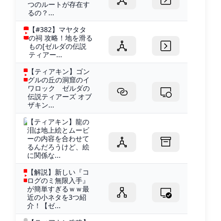
つのルートが存在す
るの？...
【#382】マヤタタ
の祠 攻略！地を滑る
もの[ゼルダの伝説
ティアー...
【ティアキン】ゴン
グルの丘の洞窟のイ
ワロック ゼルダの
伝説ティアーズ オブ
ザキン...
【ティアキン】龍の
泪は地上絵とムービ
ーの内容を合わせて
るんだろうけど、絵
に関係な...
【解説】新しい『コ
ログのミ無限入手』
が簡単すぎるｗｗ最
近の小ネタを3つ紹
介！【ゼ...