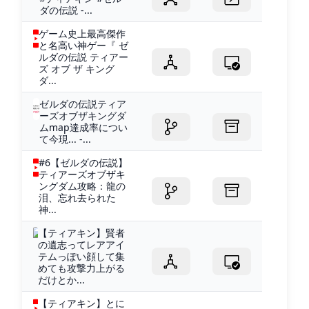
ダの伝説 -...
ゲーム史上最高傑作
と名高い神ゲー『 ゼ
ルダの伝説 ティアー
ズ オブ ザ キング
ダ...
ゼルダの伝説ティア
ーズオブザキングダ
ムmap達成率につい
て今現... -...
#6【ゼルダの伝説】
ティアーズオブザキ
ングダム攻略：龍の
泪、忘れ去られた
神...
【ティアキン】賢者
の遺志ってレアアイ
テムっぽい顔して集
めても攻撃力上がる
だけとか...
【ティアキン】とに