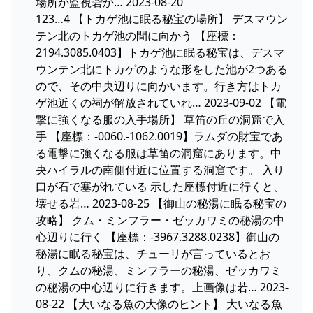
場所が監視砦か… 2023-08-20
123…4 【トカゲ池に眠る秘宝の場所】 デスマウン
テン北のトカゲ池の間に向かう 【座標：
2194.3085.0403】トカゲ池に眠る秘宝は、デスマ
ウンテン北にトカゲのような形をした池が2つある
ので、その中央辺りに向かいます。行き方はトカ
ゲ池近くの祠が解放されていれ… 2023-09-02 【電
撃に強くなる服の入手場所】 草笛の丘の洞窟で入
手 【座標：-0060.-1062.0019】ラムダの財宝であ
る電撃に強くなる服は草笛の洞窟にあります。中
央ハイラルの南側付近に位置する洞窟です。 入り
口が石で塞がれている 示した座標付近に行くと、
壊せる岩… 2023-08-25 【御山の秘湯に眠る秘宝の
攻略】 クム・ミンフラー・ゼッカワミの秘湯の中
心辺りに行く 【座標：-3967.3288.0238】御山の
秘湯に眠る秘宝は、チューリが言っているとお
り、クムの秘湯、ミンフラーの秘湯、ゼッカワミ
の秘湯の中心辺りに行きます。上画像は若… 2023-
08-22 【大いなる魚の大像のヒント】 大いなる魚