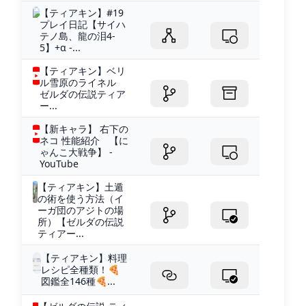
【ティアキン】#19
プレイ日記【サイハ
テノ島、龍の泪4-
5】+α -...
【ティアキン】ベリ
ル雪原のライネル
ゼルダの伝説ティア
ー...
【新キャラ】 右下の
ネコ 性能紹介 【に
ゃんこ大戦争】 -
YouTube
【ティアキン】土遁
の術を使う方法（イ
ーガ団のアジトの場
所）【ゼルダの伝説
ティアー...
【ティアキン】料理
レシピ全種類！🍕
図鑑全146種🍕...