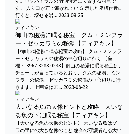
す。中央ハイラルの南側付近に位置する洞窟で
す。 入り口が石で塞がれている 示した座標付近に
行くと、壊せる岩… 2023-08-25
ティアキン
御山の秘湯に眠る秘宝｜クム・ミンフラ
ー・ゼッカワミの秘湯【ティアキン】
【御山の秘湯に眠る秘宝の攻略】 クム・ミンフラ
ー・ゼッカワミの秘湯の中心辺りに行く 【座
標：-3967.3288.0238】御山の秘湯に眠る秘宝は、
チューリが言っているとおり、クムの秘湯、ミン
フラーの秘湯、ゼッカワミの秘湯の中心辺りに行
きます。上画像は若… 2023-08-22
ティアキン
大いなる魚の大像ヒントと攻略｜大いな
る魚の下に眠る秘宝【ティアキン】
【大いなる魚の大像のヒント】 大いなる魚はゾー
ラの里にの大きな像のこと 悠久の守護者たる大い