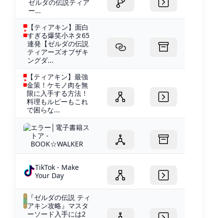
ゼルダの伝説ティア
ー...
【ティアキン】面白
すぎる爆笑小ネタ65
連発【ゼルダの伝説
ティアーズオブザキ
ングダ...
【ティアキン】最強
金策！ケモノ肉を無
限に入手する方法！
料理もルピーもこれ
で困らな...
エラー│電子書籍ス
トア -
BOOK☆WALKER
TikTok - Make
Your Day
『ゼルダの伝説 ティ
アキン攻略』マスタ
ーソード入手には2