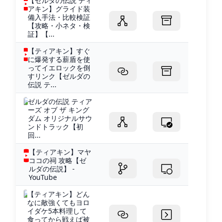
【ゼルダの伝説 ティ
アキン】グライド装
備入手法・比較検証
【攻略・小ネタ・検
証】【...
【ティアキン】すぐ
に爆発する薪盾を使
ってイエロックを倒
すリンク【ゼルダの
伝説 テ...
ゼルダの伝説 ティア
ーズ オブ ザ キング
ダム オリジナルサウ
ンドトラック【初
回...
【ティアキン】マヤ
ココの祠 攻略【ゼ
ルダの伝説】 -
YouTube
【ティアキン】どん
なに敵強くてもヨロ
イダケ5本料理して
食ってから戦えば被