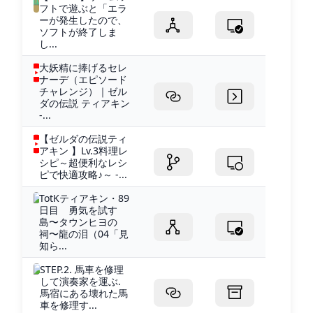
フトで遊ぶと「エラ
ーが発生したので、
ソフトが終了しま
し...
大妖精に捧げるセレ
ナーデ（エピソード
チャレンジ）｜ゼル
ダの伝説 ティアキン
-...
【ゼルダの伝説ティ
アキン 】Lv.3料理レ
シピ～超便利なレシ
ピで快適攻略♪～ -...
TotKティアキン・89
日目 勇気を試す
島〜タウンヒヨの
祠〜龍の泪（04「見
知ら...
STEP.2. 馬車を修理
して演奏家を運ぶ.
馬宿にある壊れた馬
車を修理す...