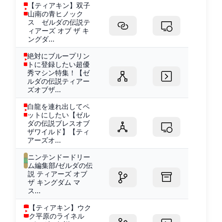
【ティアキン】双子
山南の青ヒノック
ス ゼルダの伝説テ
ィアーズ オブ ザ キ
ングダ...
絶対にブループリン
トに登録したい超優
秀マシン特集！【ゼ
ルダの伝説ティアー
ズオブザ...
白龍を連れ出してペ
ットにしたい【ゼル
ダの伝説ブレスオブ
ザワイルド】【ティ
アーズオ...
ニンテンドードリー
ム編集部/ゼルダの伝
説 ティアーズ オブ
ザ キングダム マ
ス...
【ティアキン】ウク
ク平原のライネル