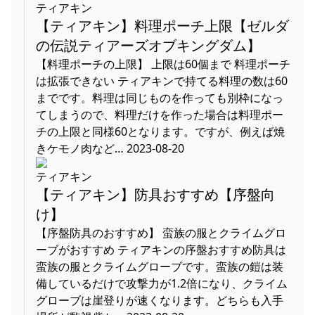
ティアキン
【ティアキン】料理ポーチ上限【ゼルダ
の伝説ティアーズオブキングダム】
【料理ポーチの上限】 上限は60個まで 料理ポーチ
は拡張できない ティアキンで持てる料理の数は60
までです。料理は同じものを作っても別枠になっ
てしまうので、料理だけを作った場合は料理ポー
チの上限と同様60となります。ですが、例えば焼
きケモノ肉など… 2023-08-20
ティアキン
【ティアキン】防具おすすめ【序盤向
け】
【序盤防具のおすすめ】 蛮族の服とクライムグロ
ーブがおすすめ ティアキンの序盤おすすめ防具は
蛮族の服とクライムグローブです。蛮族の鎧は装
備しているだけで攻撃力が1.2倍になり、クライム
グローブは崖登りが速くなります。どちらも入手