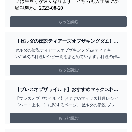
ブは崖登りが速くなります。どちらも入手場所が
監視砦か… 2023-08-20
もっと読む
【ゼルダの伝説ティアーズオブザキングダム】料
理レシピ一覧【ティアキン】 ゲーム攻略サイト
ゼルダの伝説ティアーズオブザキングダム(ティアキ
ALGEST
ン/TotK)の料理レシピ一覧をまとめています。料理の作り
方や効果についても掲載しています。
もっと読む
【ブレスオブザワイルド】おすすめマックス料理
レシピ（ハート上限＋） - ゼルダの伝説 ブレスオ
【ブレスオブザワイルド】おすすめマックス料理レシピ
ブザワイルド完全攻略WIKI【スーファミ 神トラ攻
（ハート上限＋）に関するページ。ゼルダの伝説 ブレス
略も】
オブ ザ ワイルド 完全攻略wikiです。ミニスーファミ
「神々のトライフォース」も攻略！
もっと読む