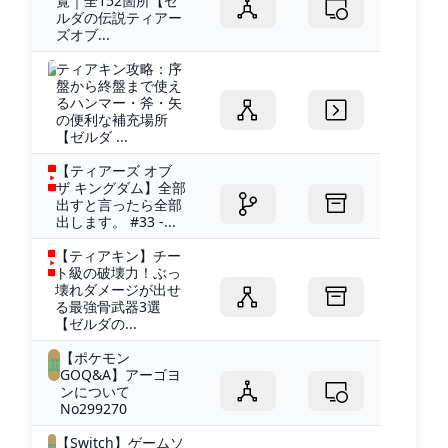
覧｜全152箇所【ゼ
ルダの伝説ティアー
ズオブ...
ティアキン攻略：序
盤から終盤まで使え
るハンマー・斧・矢
の便利な補充場所
【ゼルダ ...
【ティアーズ オブ
ザ キングダム】全部
出すと言ったら全部
出します。 #33 -...
【ティアキン】チー
ト級の破壊力！ぶっ
壊れダメージが出せ
る最強骨武器3選
【ゼルダの...
【ポケモン
GOQ&A】アーゴヨ
ンについて
No299270
【Switch】ゲームソ