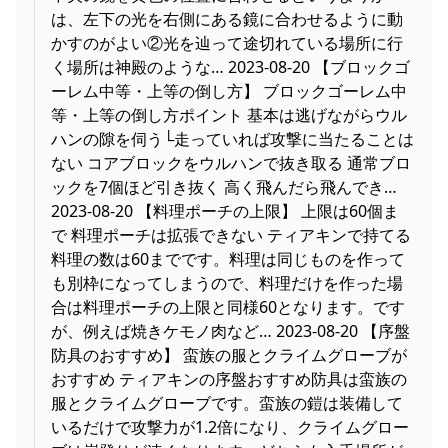
は、左下の光を右側にある鏡に合わせるように動
かすのがよい②光を辿って途切れている場所に行
く場所は神殿のような… 2023-08-20 【ブロックゴ
ーレム中等・上等の倒し方】 ブロックゴーレム中
等・上等の倒し方ポイント 基本は逃げながらウル
ハンの隙を伺う└走っていれば攻撃に当たることは
ない コアブロックをウルハンで抜き取る 通常ブロ
ックを7個ほど引き抜く 高く飛んだら飛んでき…
2023-08-20 【料理ポーチの上限】 上限は60個ま
で 料理ポーチは拡張できない ティアキンで持てる
料理の数は60までです。料理は同じものを作って
も別枠になってしまうので、料理だけを作った場
合は料理ポーチの上限と同様60となります。です
が、例えば焼きケモノ肉など… 2023-08-20 【序盤
防具のおすすめ】 蛮族の服とクライムグローブが
おすすめ ティアキンの序盤おすすめ防具は蛮族の
服とクライムグローブです。蛮族の鎧は装備して
いるだけで攻撃力が1.2倍になり、クライムグロー