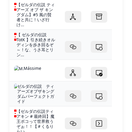
【ゼルダの伝説 ティ
アーズ オブ ザ キン
グダム】#5 風の賢
者と共に！いざ行
け...
【 ゼルダの伝説
TotK 】引き続きオル
ディンを歩き回るぞ
～！な、うさ耳とリ
ン...
Mássime
ゼルダの伝説 ティ
アーズオブザキング
ダムパーフェクトガ
イド
【ゼルダの伝説ティ
アキン # 最終回】魔
王ボコって世界救う
ぞぉ！！【＃くるり
らい...