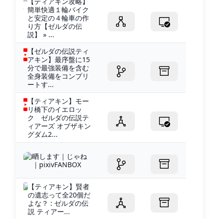
【ティアキン攻略】
簡単快適１輪バイク
と安定の４輪車の作
り方【ゼルダの伝
説】 » ...
【ゼルダの伝説ティ
アキン】最序盤に15
分で最強装備を含む
全身装備をコンプリ
ートす...
【ティアキン】モー
リ橋下のイエロッ
ク ゼルダの伝説テ
ィアーズ オブザキン
グダム2...
晒します｜じゃね
｜pixivFANBOX
【ティアキン】賢者
の遺志って全20個だ
よな？ : ゼルダの伝
説 ティアー...