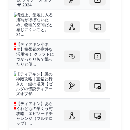
ザ 2024
構造上、聖地に入る
描写がほぼないた
め、物理的空間だと
感じにくいこと。
31...
【ティアキン小ネ
タ】携帯鍋の意外な
活用法！ クラフトに
つかったり矢で撃っ
たりと便...
【ティアキン】風の
神殿攻略｜宝箱と行
き方・鍵の場所【ゼ
ルダの伝説ティアー
ズオブザ...
【ティアキン】あら
くれどもの巣くう村
攻略 エピソードチ
ャレンジ（フルテロ
ップ）...