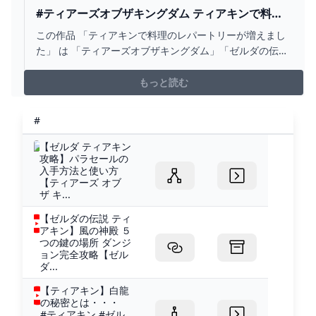
#ティアーズオブザキングダム ティアキンで料理
のレパートリーが増えました - ハヅキのイラスト -
この作品 「ティアキンで料理のレパートリーが増えまし
PIXIV
た」 は 「ティアーズオブザキングダム」「ゼルダの伝
説」 等のタグがつけられた「ハヅキ」さんのイラストで
す。 「ティアキンではブレワイよりも料理のレパートリ
もっと読む
ーが増えて料理がますます楽しくなりました。新しい食
材、ガンバリ草やハイ…
#
【ゼルダ ティアキン
攻略】パラセールの
入手方法と使い方
【ティアーズ オブ
ザ キ...
【ゼルダの伝説 ティ
アキン】風の神殿 ５
つの鍵の場所 ダンジ
ョン完全攻略【ゼル
ダ...
【ティアキン】白龍
の秘密とは・・・
#ティアキン #ゼル