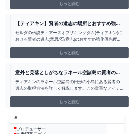
もっと読む
【ティアキン】賢者の遺志の場所とおすすめ強化
優先度【ゼルダの伝説ティアーズオブザキングダ
ゼルダの伝説ティアーズオブザキングダム(ティアキン)に
ム】 ティアキン
おける賢者の遺志(意思/石/意志)のおすすめ強化優先度で
す。ティアキン賢者の遺志の場所マップや使い方、その
効果について掲載しています。
もっと読む
意外と見落としがちなラネール空諸島の賢者の遺
志の入手場所【ティアキン攻略】 - YOUTUBE
ティアキンのラネール空諸島の円形の小島にある賢者の
遺志の取得方法を詳しく解説します。この貴重なアイテ
ムは、ゾラ台地鳥望台から上空に飛んで南に進む（がん
ばりゲージ２周ほど）と入手可能です。動画では、小島
もっと読む
までの行き方やブロックゴーレム（中等）の攻略法を説
明していきますので、賢者の遺志を手に入れるための旅
#
がよりスムーズ...
プロデューサー
の青沼英二がプ