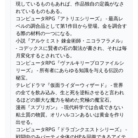
現しているものもあれば、作品独自の定義がなさ
れているものもある。
コンピュータRPG『アトリエシリーズ』 - 最高レ
ベルの調合品として第1作目から登場。金を調合す
る際の材料の一つになる。
小説『アルケミスト 錬金術師・ニコラフラメル』
- コデックスに賢者の石の製法が書され、それは毎
月変化するとされている。
コンピュータRPG『ヴァルキリープロファイルシ
リーズ』 - 所有者にあらゆる知識を与える伝説の
秘宝。
テレビドラマ『仮面ライダーウィザード』 - 世界
の全てを飲み込み、生と死を逆転させると言われ
るほどの膨大な魔力を秘めた究極の魔宝石。
漫画『スプリガン』 - 現代科学では合成できない
粘土質の物質。オリハルコンあるいは黄金を作り
出せる。
コンピュータRPG『ドラゴンクエストシリーズ』 -
戦闘中のみパーティ全体のHPを回復できるアイテ