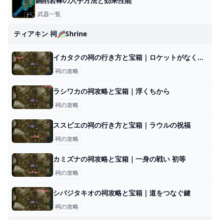
鍋削岩棒の入手方法と効果性能
武器一覧
ティアキン 祠🎢shrine
イカタクの祠の行き方と宝箱｜ロケットがなくなったら？
祠の攻略
ラシワカの祠攻略と宝箱｜浮くちから
祠の攻略
ススビエの祠の行き方と宝箱｜ラウルの祝福
祠の攻略
カミズナの祠攻略と宝箱｜一身の戦い 初等
祠の攻略
シバジタキオの祠攻略と宝箱｜道をつなぐ鍵
祠の攻略