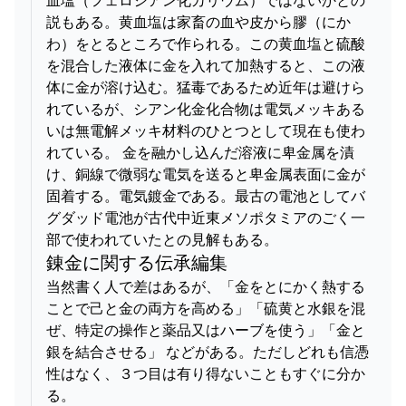
血塩（フェロシアン化カリウム）ではないかとの
説もある。黄血塩は家畜の血や皮から膠（にか
わ）をとるところで作られる。この黄血塩と硫酸
を混合した液体に金を入れて加熱すると、この液
体に金が溶け込む。猛毒であるため近年は避けら
れているが、シアン化金化合物は電気メッキある
いは無電解メッキ材料のひとつとして現在も使わ
れている。 金を融かし込んだ溶液に卑金属を漬
け、銅線で微弱な電気を送ると卑金属表面に金が
固着する。電気鍍金である。最古の電池としてバ
グダッド電池が古代中近東メソポタミアのごく一
部で使われていたとの見解もある。
錬金に関する伝承編集
当然書く人で差はあるが、「金をとにかく熱する
ことで己と金の両方を高める」「硫黄と水銀を混
ぜ、特定の操作と薬品又はハーブを使う」「金と
銀を結合させる」 などがある。ただしどれも信憑
性はなく、３つ目は有り得ないこともすぐに分か
る。