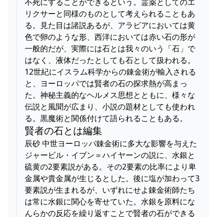
不死にすることができるという。霊薬としてのエ
リクサーと同様のものとして考えられることもあ
る。見た目は諸説あるが、アラビアにおいては黄
色で卵のような形、西洋においては赤い石の形が
一般的だが、実際には石とは我々のいう「石」で
はなく、液体だったとしても石として扱われる。
12世紀にイスラム科学からの錬金術が輸入される
と、ヨーロッパでは賢者の石の探求熱が高まっ
た。神秘主義的なヘルメス思想とともに、様々な
伝説と風聞が広まり、小説の題材としても使われ
る。黒魔術と関係付けて語られることもある。
賢者の石とは編集
辰砂 中世ヨーロッパ錬金術に多大な影響を与えた
ジャービル・イブン＝ハイヤーンの説に、水銀と
硫黄の2要素説がある。その2要素の比率により卑
金属や貴金属が生じるとした。後に塩が加わって3
要素説が生まれるが、いずれにせよ錬金術師たち
は常に水銀に関心を寄せていた。水銀を原料にな
んらかの反応を繰り返すことで賢者の石ができる