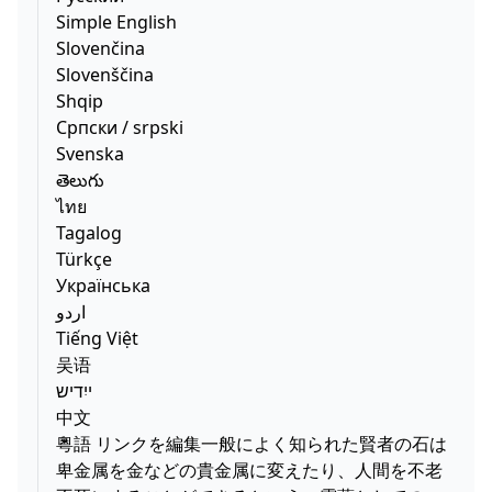
Simple English
Slovenčina
Slovenščina
Shqip
Српски / srpski
Svenska
తెలుగు
ไทย
Tagalog
Türkçe
Українська
اردو
Tiếng Việt
吴语
ייִדיש
中文
粵語 リンクを編集一般によく知られた賢者の石は
卑金属を金などの貴金属に変えたり、人間を不老