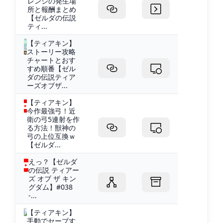
レンジの発生場
所と報酬まとめ
【ゼルダの伝説
ティ...
【ティアキン】
ストーリー攻略
チャートとおす
すめ順番【ゼル
ダの伝説ティア
ーズオブザ...
【ティアキン】
今作最強弓！近
衛の弓5連射を作
る方法！獣神の
弓の上位互換ｗ
【ゼルダ...
えっ？【ゼルダ
の伝説 ティアー
ズ オブ ザ キン
グダム】#038
-...
【ティアキン】
手動でセーブす