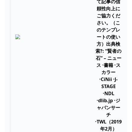
て記事の信
頼性向上に
ご協力くだ
さい。（こ
のテンプレ
ートの使い
方）出典検
索?: “賢者の
石” – ニュー
ス ·書籍 ·ス
カラー
·CiNii ·J-
STAGE
·NDL
·dlib.jp ·ジ
ャパンサー
チ
·TWL（2019
年2月）