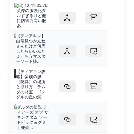
(日) 12:41:35.76:
英傑の服強化ダ
ルすぎるけど他
に防御力高い服
あ...
【ティアキン】
白竜見つかんね
ぇんだけど何周
したらいいんだ
よ←もうマスタ
ーソード抜...
【ティアキン攻
略】蛮族の服
（防具）の場所
と取り方｜ラム
ダの財宝・ゴン
グルの丘の洞...
ゼルダの伝説 テ
ィアーズ オブ ザ
キングダム ソー
ドピック＆グミ
｜発売...