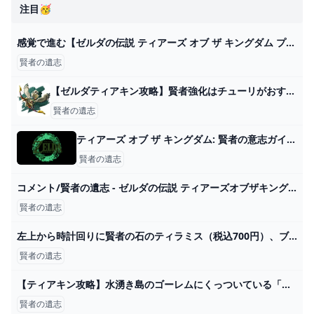
注目🥳
感覚で進む【ゼルダの伝説 ティアーズ オブ ザ キングダム プレイ日記162】オルディン地方へ - ユキシロ日記
賢者の遺志
【ゼルダティアキン攻略】賢者強化はチューリがおすすめか。 – ゲーム攻略のかけら
賢者の遺志
ティアーズ オブ ザ キングダム: 賢者の意志ガイド - Play Trucos
賢者の遺志
コメント/賢者の遺志 - ゼルダの伝説 ティアーズオブザキングダム 攻略Wiki ティアキン ： ヘイグ攻略まとめWiki
賢者の遺志
左上から時計回りに賢者の石のティラミス（税込700円）、ブラウニーボックス（税込800円）、ハグリッドのバースデーチーズケーキ（税込900円）、ニフラーのチョコレートムース（税込900円）。 - ハリポタ体験型施設はフードも充実！寮別プレート、ヘドウィグやニフラーのデザートも [画像ギャラリー 4/12] - 映画ナタリー
賢者の遺志
【ティアキン攻略】水湧き島のゴーレムにくっついている「賢者の遺志」。【ゼルダの伝説 ティアーズ オブ ザ キングダム】 - YouTube
賢者の遺志