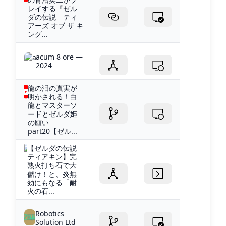
レイする『ゼル
ダの伝説 ティ
アーズ オブ ザ キ
ング...
acum 8 ore —
2024
龍の泪の真実が
明かされる！白
龍とマスターソ
ードとゼルダ姫
の願い
part20【ゼル...
【ゼルダの伝説
ティアキン】完
熟火打ち石で大
儲け！と、炎無
効にもなる「耐
火の石...
Robotics
Solution Ltd