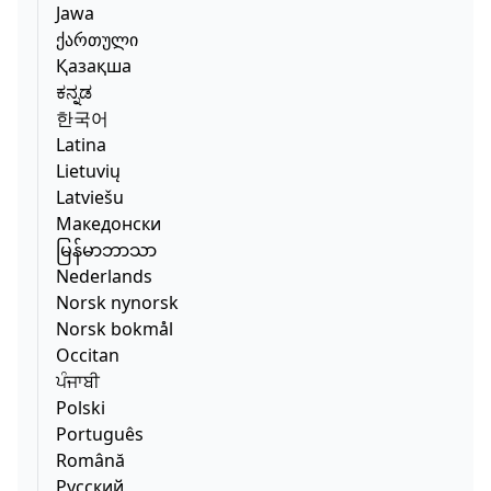
Jawa
ქართული
Қазақша
ಕನ್ನಡ
한국어
Latina
Lietuvių
Latviešu
Македонски
မြန်မာဘာသာ
Nederlands
Norsk nynorsk
Norsk bokmål
Occitan
ਪੰਜਾਬੀ
Polski
Português
Română
Русский