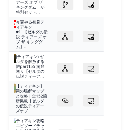
アーズ オブ ザ
キングダム」が
特別セット...
今更やる初見テ
ィアキン
#11【ゼルダの伝
説 ティアーズ オ
ブ ザ キングダ
ム】...
(ティアキン) ゼ
ルダを解放する
旅part155 洞窟
巡り【ゼルダの
伝説ティーア...
【ティアキン】
祠の場所マップ
と攻略｜全152箇
所掲載【ゼルダ
の伝説ティアー
ズオブ...
ティアキン攻略
エピソードチャ