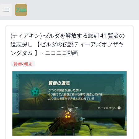
Open main menu
ティアキン
(ティアキン) ゼルダを解放する旅#141 賢者の
ティアキン 祠
遺志探し 【ゼルダの伝説ティーアズオブザキ
ングダム 】 - ニコニコ動画
ティアキン 武器
賢者の遺志
ティアキン 攻略