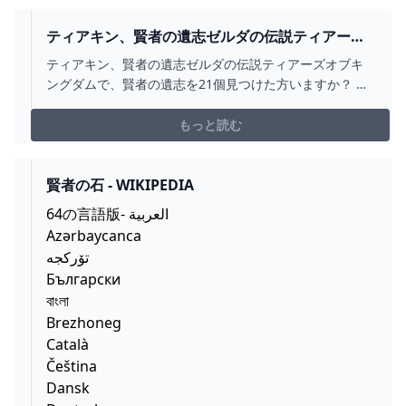
ティアキン、賢者の遺志ゼルダの伝説ティアーズ
オブキングダムで、賢者の遺志を... - YAHOO!知恵
ティアキン、賢者の遺志ゼルダの伝説ティアーズオブキ
袋
ングダムで、賢者の遺志を21個見つけた方いますか？ 空
で20、賢者の神殿跡にある洞窟で1つ見つけたという人が
ネットにいたのですが、私は賢者の神殿跡の洞窟では見
もっと読む
つけら...
賢者の石 - WIKIPEDIA
64の言語版- العربية
Azərbaycanca
تۆرکجه
Български
বাংলা
Brezhoneg
Català
Čeština
Dansk