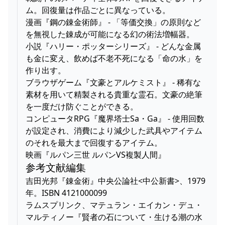
ム。回復量は作品ごとに異なっている。
漫画『鋼の錬金術師』 - 「等価交換」の原則など
を無視した錬成が可能になる幻の術法増幅器。
小説『ハリー・ポッターシリーズ』 - どんな金属
も金に変え、飲めば不老不死になる「命の水」を
作り出す。
ブラウザゲーム『文豪とアルケミスト』 - 稀有な
素材を用いて精製される貴重な霊石。文豪の絶筆
を一度だけ防ぐことができる。
コンピュータRPG『魔界塔士Sa・Ga』 - 使用回数
が設定され、消費により減少した武具やアイテム
のそれを最大まで回復するアイテム。
映画『ルパン三世 ルパンVS複製人間』
参考文献編集
吉田光邦『錬金術』中央公論社<中公新書>、1979
年。ISBN 4121000099
ラムスプリンク、マテュラン・エイカン・デュ・
マルティノー『賢者の石について・生ける潮の水