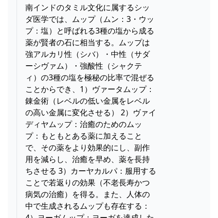
南インドのタミル文化に属するシッ
ダ医学では、ムップ（ムン：3・ウッ
プ：塩）と呼ばれる3種の塩から成る
薬が賢者の石に相当する。ムップは
強アルカリ性（シバ）・中性（サダ
ーシヴァム）・強酸性（シャクテ
ィ）の3種の塩を極秘の比率で混ぜる
ことからでき、1）ヴァータムップ：
錬金術（レベルの低い金属をレベル
の高い金属に変化させる） 2）ヴァイ
ディヤムップ：治癒のためのムッ
プ：もともとある薬に加えること
で、その薬をより効果的にし、副作
用を減らし、治癒を早め、薬を長持
ちさせる 3）カーヤカルパ：服用する
ことで若返りの効果（不老長寿かつ
病気の治癒）を得る。また、人体の
中で生成されるムップも存在する：
4）ヨーガムップ：ヨーガを達成した