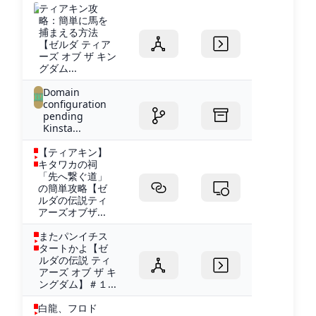
ティアキン攻
略：簡単に馬を
捕まえる方法
【ゼルダ ティア
ーズ オブ ザ キン
グダム...
Domain
configuration
pending
Kinsta...
【ティアキン】
キタワカの祠
「先へ繋ぐ道」
の簡単攻略【ゼ
ルダの伝説ティ
アーズオブザ...
またパンイチス
タートかよ【ゼ
ルダの伝説 ティ
アーズ オブ ザ キ
ングダム】＃１...
白龍、フロド