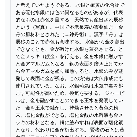
と考えていたようである。 水銀と硫黄の化合物で
ある硫化水銀には色の異なるものがあるが、代表
的なものは赤色を呈する。天然でも産出され辰砂
という（写真）。中国で不老長寿の霊薬仙丹・金
丹の原材料とされた（→錬丹術）。漢字「丹」は
辰砂のことで赤色も意味する。 水銀から金を創出
できなくとも、金が溶けた水銀を蒸発させること
で金メッキ（鍍金）を行える。金を水銀に融かす
と金アマルガムとなる。銅の表面を磨き上げてか
ら金アマルガムを塗り加熱すると、水銀のみが蒸
発して表面に金が残る。この方法は大仏作成にも
使用されている。なお、水銀蒸気は水銀中毒を起
こす可能性が高いため、換気を要する。 ジャービ
ルは、金を融かすことのできる王水を発明してい
た。金を王水で融かし、乾燥させると黄色の粉
末、塩化金酸ができる。塩化金酸の水溶液も金メ
ッキの材料となる。銅に塗布すれば表面が塩化銅
となり、代わりに金が析出する。 賢者の石とは黄