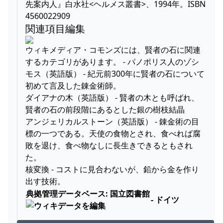
先案内人』白水社<ヘルメス叢書>、1994年。ISBN
4560022909
関連項目編集
ウィキメディア・コモンズには、賢者の石に関連
するカテゴリがあります。 - パノポリス人のゾシ
モス（英語版） - 紀元前300年に賢者の石について
初めて言及した錬金術師。
ダイアナの木（英語版） - 賢者の木とも呼ばれ、
賢者の石の前段階にあるとした銀の樹枝結晶
アンジェリカルストーン（英語版） - 錬金術の目
標の一つである。天使の食物とされ、食べれば腐
敗を退け、食べ物なしに長生きできるともされ
た。
核変換 - コストに見合わないが、鉛から金を作り
出す技術。
典拠管理データベース: 国立図書館
- ドイツ