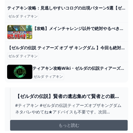
ティアキン攻略：見逃しやすいコログの出現パターン5選【ゼルダ ティアーズ オブ ザ キングダム日記＃41】 - 電撃オンライン
ゼルダ ティアキン
【攻略】メインチャレンジ以外で絶対やるべきイベント9選【ゼルダの伝説ティアーズオブザキングダム/ティアキン】【ゆっくり解説】 - YouTube
【ゼルダの伝説 ティアーズ オブ ザ キングダム 】今回も絶対アツいだろ！ティアキン【初見プレイ】！※ネタバレ注意！#13 - YouTube
ゼルダ ティアキン
ティアキン攻略Wiki・ゼルダの伝説ティアーズオブザキングダム ゲーム攻略サイト AlGest
ゼルダ ティアキン
【ゼルダの伝説】賢者の遺志集めて賢者との親密
度深めてみっか！【ティアキン】 - YOUTUBE
#ティアキン #ゼルダの伝説ティアーズオブザキングダム
ネタバレやめてね★アドバイスも不要です。次回
→https://youtube.com/live/gM3PmWeiZok前回
→https://youtube.com/live/a68cI53o-ogツイッターもや
もっと読む
っているのでよかったらフォローしてください...