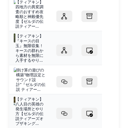
【ティアキン】
四地方の異変調
査のおすすめ攻
略順と神殿優先
度【ゼルダの伝
説ティアー...
【ティアキン】
『キースの目
玉』無限収集！
キースの群れか
ら素材を無限に
入手するやり...
掛け算の遊びの
構築“物理設定と
サウンド設
計”『ゼルダの伝
説 ティアー...
【ティアキン】
八人目の英雄の
発生場所とやり
方【ゼルダの伝
説ティアーズオ
ブザキング...