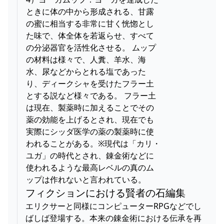
ときに体の中から形成される、甘露
の蜜に相当する非常に甘く恍惚とし
た味で、体全体を若返らせ、すべて
の分泌器官を活性化させる。 ムップ
の材料は様々で、人糞、羊水、海
水、尿などからとれる塩であった
り、ディークシャを受けたフラー土
とする説など様々である。 フラー土
は現在、製薬時に加えることでその
薬の効能を上げるとされ、現在でも
実際にシッダ医学の薬の製薬時に使
われることがある。※現代は「カリ・
ユガ」の時代とされ、錬金術などに
使われるような最高レベルの真のム
ップは作れないと言われている。
フィクションにおける賢者の石編集
エリクサーと同様にコンピューターRPGなどでし
ばしば登場する。本来の錬金術における伝承を再