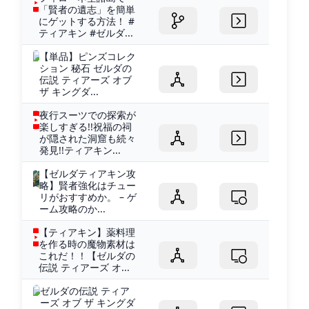
「賢者の遺志」を簡単
にゲットする方法！ #
ティアキン #ゼルダ...
【単品】ピンズコレク
ション 秘石 ゼルダの
伝説 ティアーズ オブ
ザ キングダ...
夜行スーツでの探索が
楽しすぎる!!祝福の祠
が隠された洞窟も続々
発見!!ティアキン...
【ゼルダティアキン攻
略】賢者強化はチュー
リがおすすめか。 – ゲ
ーム攻略のか...
【ティアキン】薬料理
を作る時の魔物素材は
これだ！！【ゼルダの
伝説 ティアーズ オ...
ゼルダの伝説 ティア
ーズ オブ ザ キングダ