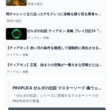
賢者の遺志
祠チャレンジまだあった⁉モドレコに攻略を頼り切る勇者ｗｗｗ祠ノルマ10😈(賢者の遺志コンプリート)【ゼルダの伝説 ティアーズ オブ ザ キングダム】Part201 - YouTube
賢者の遺志
ゼルダの伝説 ティアキン 攻略 プレイ日記15『フリザゲイラ』 - 雨傘ねこ ゲームの館と小説の館
ティアキン 攻略
【ティアキン】赤い月の条件を無視して強制的に発生させる方法！魔物＆素材復活させ放題！！【ゼルダの伝説ティアーズオブザキングダム】 - YouTube
ティアキン 攻略
【ティアキン】正直、始まりの空島が一番大きな空島だとは思わなかった件【ティアーズオブザキングダム】 ゼルダの伝説ティアーズオブザキングダム(ティアキン)攻略まとめ-コログ速報
ティアキン 攻略
PROPLICA ゼルダの伝説 マスターソード 魂ウェ
ブ
『ゼルダの伝説』シリーズに登場するマスターソードが
PROPLICAで登場。