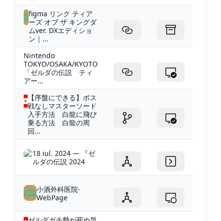
figma リンク ティア
ーズ オブ ザ キングダ
ムver. DXエディショ
ン｜...
Nintendo
TOKYO/OSAKA/KYOTO
「ゼルダの伝説 ティ
アー...
【序盤にできる】ボス
戦なしマスターソード
入手方法 白龍に飛び
乗る方法 白龍の周
回...
18 iul. 2024 — 『ゼ
ルダの伝説 2024
小酒外科医院-
WebPage
ゼルダガチ勢が死ぬ気