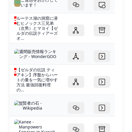
います！
ルーテス湖の洞窟に潜
むヒノックス三兄弟
（次男）とマヨイ【ゼ
ルダの伝説ティアーズ
オ...
週間販売情報ランキ
ング - WonderGOO
【ゼルダの伝説 ティ
アキン】序盤からハー
トの量を一気に増やす
方法 最強回復料理
の...
賢者の石 -
Wikipedia
Kanee -
Manpowers
Services in Kuwait