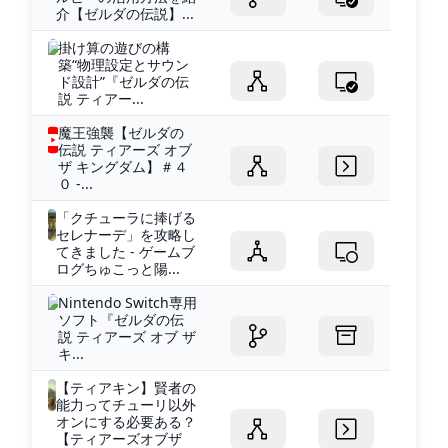
介【ゼルダの伝説】...
掛け算の遊びの構
築“物理設定とサウン
ド設計”『ゼルダの伝
説 ティアー...
魔王強襲【ゼルダの
伝説 ティアーズ オブ
ザ キングダム】＃４
０ -...
「クチューラに捧げる
セレナーデ」を攻略し
てきました - ゲームブ
ログちゅこっと陽...
Nintendo Switch専用
ソフト『ゼルダの伝
説 ティアーズ オブ ザ
キ...
【ティアキン】賢者の
能力ってチューリ以外
オンにする必要ある？
【ティアーズオブザ