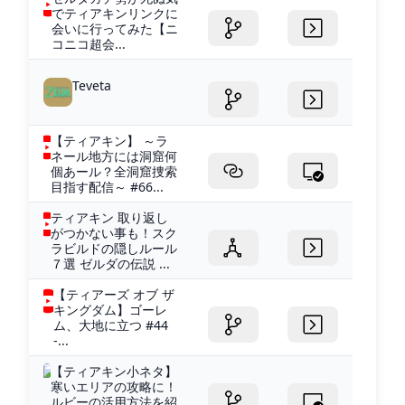
でティアキンリンクに
会いに行ってみた【ニ
コニコ超会...
Teveta
【ティアキン】 ～ラ
ネール地方には洞窟何
個あール？全洞窟捜索
目指す配信～ #66...
ティアキン 取り返し
がつかない事も！スク
ラビルドの隠しルール
７選 ゼルダの伝説 ...
【ティアーズ オブ ザ
キングダム】ゴーレ
ム、大地に立つ #44
-...
【ティアキン小ネタ】
寒いエリアの攻略に！
ルビーの活用方法を紹