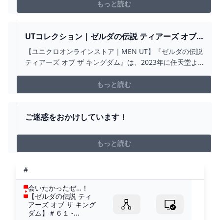
もっと読む
UTコレクション｜ゼルダの伝説 ティアーズ オブ
ザ キングダム｜MEN（メンズ）
【ユニクロオンラインストア｜MEN UT】『ゼルダの伝説
ティアーズ オブ ザ キングダム』は、2023年に任天堂よ
り発売されたNintendo Switch 用ゲームソフト。本作品
の壮大な世界観や個性あふれるキャラクター、心に残る
もっと読む
シーンやセリフをＴシャツとして表現しデザインに落と
し込んだ、UTだけのオリジナルコレクションです。
ご迷惑をおかけしています！
もっと読む
#
会いたかったぜ…！
【ゼルダの伝説 ティ
アーズ オブ ザ キング
ダム】＃６１ -...