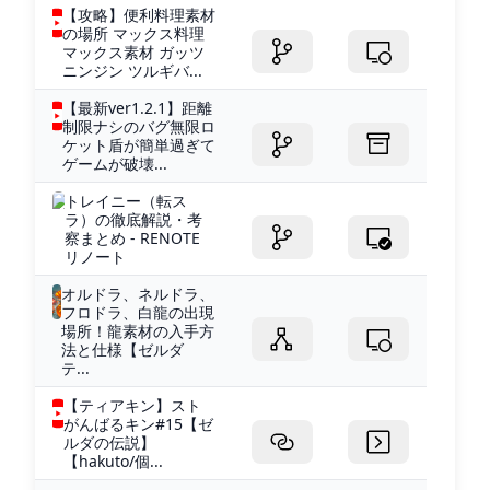
【攻略】便利料理素材
の場所 マックス料理
マックス素材 ガッツ
ニンジン ツルギバ...
【最新ver1.2.1】距離
制限ナシのバグ無限ロ
ケット盾が簡単過ぎて
ゲームが破壊...
トレイニー（転ス
ラ）の徹底解説・考
察まとめ - RENOTE
リノート
オルドラ、ネルドラ、
フロドラ、白龍の出現
場所！龍素材の入手方
法と仕様【ゼルダ
テ...
【ティアキン】スト
がんばるキン#15【ゼ
ルダの伝説】
【hakuto/個...