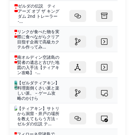
ゼルダの伝説 ティ
アーズ オブ ザ キング
ダム 2nd トレーラー
-...
リンクが食べた物を実
際に食べながらクリア
目指す企画で高級カク
テル作ってみ...
南オルディン空諸島の
賢者の遺志と古びた地
図の入手法【ティアキ
ン攻略】 -...
【ゼルダティアキン】
料理面倒くさい派と楽
しい派。 – ゲーム攻
略のかけら
【ティアキン】サトリ
から洞窟・井戸の場所
を教えてもらう方法 -
ゼルダの伝説 テ...
フィローネ空諸島で