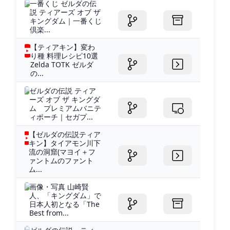
一番くじ ゼルダの伝
説 ティアーズ オブ ザ
キングダム｜一番くじ
倶楽...
【ティアキン】変わ
り種 料理レシピ10選
Zelda TOTK ゼルダ
の...
ゼルダの伝説 ティア
ーズ オブ ザ キングダ
ム プレミアムバニテ
ィポーチ｜セガプ...
【ゼルダの伝説ティア
キン】タイアモン川下
流の洞窟(マヨイ＋フ
ァントムのファント
ム...
画像・写真 山崎賢
人、「キングダム」で
日本人初となる「The
Best from...