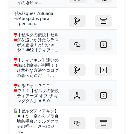
イの場所 #...
Vásquez Zuluaga
Abogados para
pensión...
【ゼルダの伝説】ゼル
ダを追いかけたらラス
ボス登場！と思いき
や？ #62【ティアー...
【ティアキン】迷いの
森の攻略法が判明！！
超意外な方法でコログ
の森へ到達だ！！...
やるのォ！？ここ
で！？【ゼルダの伝説
ティアーズ オブ ザ キ
ングダム】＃５０...
【ゼルダティアキン】
＃４５ 空からゾラ台
地鳥望台とジルダグマ
チの祠へ、さらにジ
ョ...