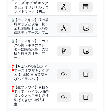
アーズ オブ ザ キング
ダム」オリジナルサウ
ンドトラック【初...
【ティアキン】祠の場
所マップと攻略一覧｜
全152箇所【ゼルダの
伝説ティアーズオブ...
【ティアキン】イカタ
クの祠（ギサのクレー
ターに眠る水晶）の場
所と行き方【ティア
ー...
【#ゼルダの伝説ティ
アーズオブザキングダ
ム 】 #30 方向音痴再
びハイラルへ【...
【生ブレワイ】依頼を
受けて、ハイラル城の
骨ックスの目玉を取り
逃げできないか試す
生...