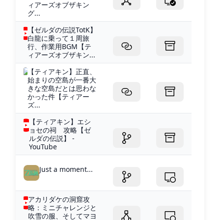
ィアーズオブザキン
グ...
【ゼルダの伝説TotK】
白龍に乗って１周旅
行、作業用BGM【テ
ィアーズオブザキン...
【ティアキン】正直、
始まりの空島が一番大
きな空島だとは思わな
かった件【ティアー
ズ...
【ティアキン】エシ
ョセの祠 攻略【ゼ
ルダの伝説】 -
YouTube
Just a moment...
アカリダケの洞窟攻
略：ミニチャレンジと
吹雪の服、そしてマヨ