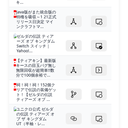
キ...
Java版がまた統合版の
特権を吸収～1 21正式
リリース日決定 マイ
ンクラフトマ...
ゼルダの伝説 ティア
ーズ オブ キングダム
Switch スイッチ｜
Yahoo!...
【ティアキン】最新版
キースの目玉バグ無し
無限回収が超簡単!!数
分で100個余裕で...
祠！祠！祠！152個ク
リアで伝説の装備ゲッ
ト！【ゼルダの伝説
ティアーズ オブ ...
ユニクロ公式 ゼルダ
の伝説 ティアーズ オ
ブ ザ キングダム
UT（半袖・レ...