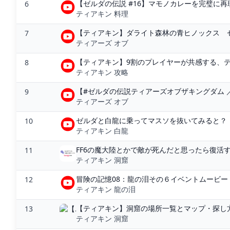
【ゼルダの伝説 #16】マモノカレーを完璧に再現
6
ティアキン 料理
【ティアキン】ダライト森林の青ヒノックス ゼル
7
ティアーズ オブ
【ティアキン】9割のプレイヤーが共感する、ティ
8
ティアキン 攻略
【#ゼルダの伝説ティアーズオブザキングダム ／#s
9
ティアーズ オブ
ゼルダと白龍に乗ってマスソを抜いてみると？【ティア
10
ティアキン 白龍
FF6の魔大陸とかで敵が死んだと思ったら復活するの
11
ティアキン 洞窟
冒険の記憶08：龍の泪その６イベントムービー「ゼ
12
ティアキン 龍の泪
【ティアキン】洞窟の場所一覧とマップ・探し方
13
ティアキン 洞窟