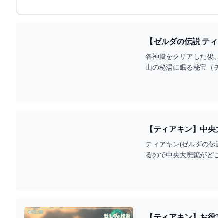
【ゼルダの伝説 テ
ン】【TOTK】【ゼルダ
各神殿をクリアした後、
山の秘湯に眠る秘宝（チュ
（ルージュ...
【ティアキン】中央
ティアキン(ゼルダの
るので中央大廃鉱がど
【ティアキン】お役