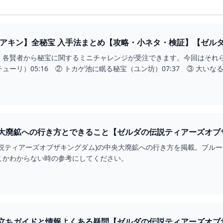
ィアキン】全秘宝 入手法まとめ【攻略・小ネタ・検証】【ゼル
】 - YOUTUBE
各賢者から秘宝に関するミニチャレンジが受注できます。今回はそれらの
ーリ）05:16 ② トカゲ池に眠る秘宝（ユン坊）07:37 ③ 大いな
大廃鉱への行き方とできること【ゼルダの伝説ティアーズオブザ
伝説ティアーズオブザキングダム)の中央大廃鉱への行き方を掲載。ブル
こかわからない時の参考にしてください。
立ちガイドと情報よくある疑問【ゼルダの伝説ティアーズオブザ