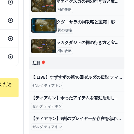
マオイケスカの祠の行き方と宝箱｜ラウルの祝福
祠の攻略
クダニサラの祠攻略と宝箱｜砂上の橋梁
祠の攻略
ラカクダジトの祠の行き方と宝箱｜ラウルの祝福
祠の攻略
注目🎈
【.LIVE】すずすずの第16回ゼルダの伝説 ティアキン実況配信まとめ！ついに四人の英傑が揃ったか……！【VTuber】 : VTuberまとめおほほい速報
くださ
ゼルダ ティアキン
【ティアキン】余ったアイテムを有効活用しよう！マモノの面白い倒し方8選【ゼルダの伝説ティアーズオブザキングダム/ティアキン】【ゆっくり解説】 - YouTube
ゼルダ ティアキン
【ティアキン】9割のプレイヤーが存在を忘れてしまう、正直いらない無能アイテム8選【ゼルダの伝説ティアーズオブザキングダム/ティアキン】 - YouTube
ゼルダ ティアキン