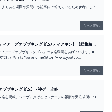
載。よくある疑問や質問にも記事内で答えているため参考にして
もっと読む
ティアーズオブザキングダム/ティアキン】【総集編】
ティアーズオブザキングダム』の攻略動画をあげています。■
お借りしたBGMしゃろう様 おどれグロッケンシュピールしゃろう様 神隠しの真相しゃろう様 10℃しゃろう様 You and me(https://www.youtub...
もっと読む
ブザキングダム】 - 神ゲー攻略
の攻略を掲載。シーザに捧げるセレナーデの報酬や受注場所につ