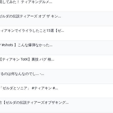
してみた！ ティアキングルメ...
ダの伝説ティアーズ オブ ザ キン...
アキンでイライラしたこと15選【ゼ...
hots 】こんな爆弾なかった...
キン TotK】裏技 バグ 検...
は何なんなのでし... -...
ルダとソニア」 #ティアキン #...
【ゼルダの伝説ティアーズオブザキング...