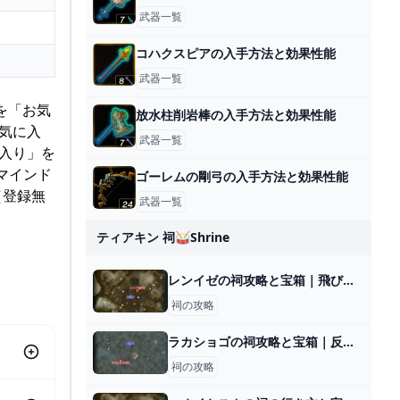
武器一覧
コハクスピアの入手方法と効果性能
武器一覧
 を「お気
放水柱削岩棒の入手方法と効果性能
気に入
武器一覧
に入り」を
マインド
ゴーレムの剛弓の入手方法と効果性能
（登録無
武器一覧
ティアキン 祠🥁shrine
レンイゼの祠攻略と宝箱｜飛び立つかたち
祠の攻略
ラカショゴの祠攻略と宝箱｜反射するもの
祠の攻略