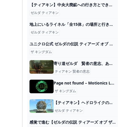
【ティアキン】中央大廃鉱への行き方とできること【ゼルダの伝説ティアーズオブザキングダム】 - アルテマ
ゼルダ ティアキン
地上にいるライネル「全15体」の場所と行き方 白髪のライネル 青髪 赤髪 白銀 蛮族装備 鬼神装備 ハイリア兵装備 獣神の弓 強化素材 攻略 ゼルダの伝説 ティアーズ オブ ザ キングダム ティアキン - YouTube
ゼルダ ティアキン
ユニクロ公式 ゼルダの伝説 ティアーズ オブ ザ キングダム UT（半袖・レギュラーフィット）
ザ キングダム
寄り道ゼルダ 賢者の意志、あと一つどこだよ #無言 #ゼルダ #ティアキン - YouTube
ティアキン 賢者の意志
Page not found – Motionics LLC
ザ キングダム
【ティアキン】ヘドロライクのラクな倒し方：攻略【ゼルダの伝説ティアーズオブザキングダム】
ゼルダ ティアキン
感覚で進む【ゼルダの伝説 ティアーズ オブ ザ キングダム プレイ日記162】オルディン地方へ - ユキシロ日記