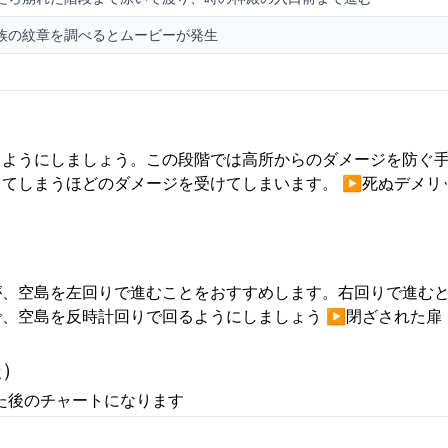
族の紋章を調べるとムービーが発生
るようにしましょう。この段階では高所からのダメージを防ぐ
てしまうほどのダメージを受けてしまいます。 ▶︎死ぬデメリ
が、空島を左回りで進むことをおすすめします。右回りで進む
、空島を反時計回りで回るようにしましょう ▶︎閉ざされた扉
後）
た後のチャートになります