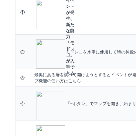
イベ
ント
①
が発
生、
新た
な能
力
「モ
ドレ
②
モドレコを水車に使用して時の神殿
コ」
が入
手で
きる
最奥にある扉を調べて開けようとするとイベントが発
③
プ機能の使い方はこちら
④
「−ボタン」でマップを開き、始ま