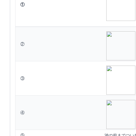
①
②
③
④
⑤
池の前までつい