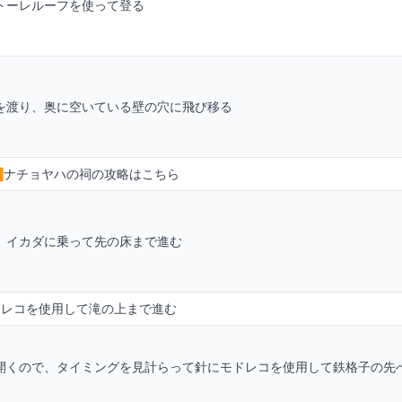
トーレルーフを使って登る
を渡り、奥に空いている壁の穴に飛び移る
︎ナチョヤハの祠の攻略はこちら
。イカダに乗って先の床まで進む
ドレコを使用して滝の上まで進む
開くので、タイミングを見計らって針にモドレコを使用して鉄格子の先