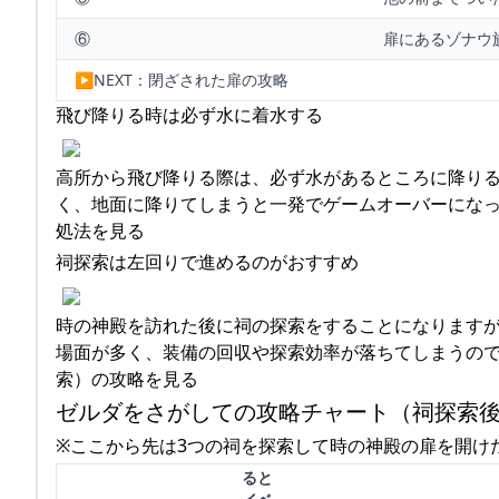
⑥
扉にあるゾナウ
▶︎NEXT：閉ざされた扉の攻略
飛び降りる時は必ず水に着水する
高所から飛び降りる際は、必ず水があるところに降り
く、地面に降りてしまうと一発でゲームオーバーになっ
処法を見る
祠探索は左回りで進めるのがおすすめ
時の
時の神殿を訪れた後に祠の探索をすることになります
神殿
場面が多く、装備の回収や探索効率が落ちてしまうので
内部
索）の攻略を見る
にあ
ゼルダをさがしての攻略チャート（祠探索
る勾
玉を
※ここから先は3つの祠を探索して時の神殿の扉を開け
調べ
ると