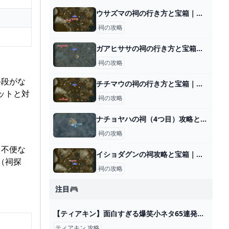
ウサズマの祠の行き方と宝箱｜ラウルの祝福
祠の攻略
ガアヒササの祠の行き方と宝箱｜ラウルの祝福
祠の攻略
手段がな
チチマウの祠の行き方と宝箱｜ラウルの祝福
ットと対
祠の攻略
ナチョヤハの祠（4つ目）攻略と行き方｜戻る力
祠の攻略
と不便な
イショダグンの祠攻略と宝箱｜風を生み出すもの
（祠探
祠の攻略
注目🎮
【ティアキン】面白すぎる爆笑小ネタ65連発【ゼルダの伝説ティアーズオブザキングダム】【総集編】【作業用】 - YouTube
ティアキン 攻略