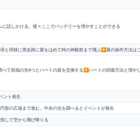
ムに話しかける。後々ここでバッテリーを増やすことができる
④と同様に滑走路に翼をはめて時の神殿前まで飛ぶ▶︎翼の操作方法は
調べて祝福の光4つとハートの器を交換する▶︎ハートの回復方法と増や
ベント発生
の円形の広場まで進む。中央の光を調べるとイベントが発生
目指して空から飛び降りる