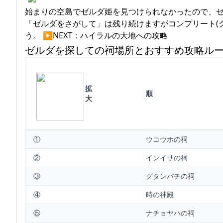
始まりの空島でゼルダ姫を見つけられなかったので、
「ゼルダをさがして」は残り続けますがコンプリート(
う。 ▶︎NEXT：ハイラルの大地への攻略
ゼルダを探しての祠場所とおすすめ攻略ル
拡
順
大
①
ウコウホの祠
②
インイサの祠
③
グタンバチの祠
④
時の神殿
⑤
ナチョヤハの祠