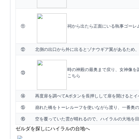
⑪
祠から出たら正面にいる執事ゴーレ
⑫
北側の出口から外に出るとゾナウギア翼があるため、
時の神殿の最奥まで戻り、女神像を
⑬
こちら
⑭
再度扉を調べてAボタンを長押しして扉を開けるとイ
⑮
崩れた橋をトーレルーフを使いながら渡り、一番奥
⑯
空を覆っていた雲が晴れるので、ハイラルの大地を
ゼルダを探しにハイラルの台地へ