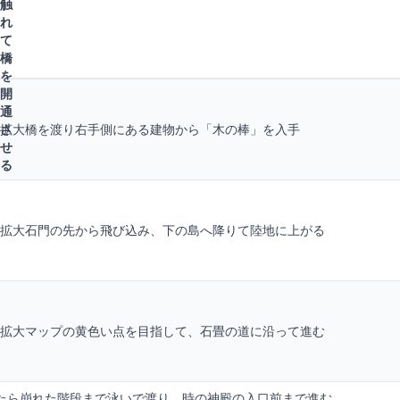
触
れ
て
橋
を
開
通
さ
拡大橋を渡り右手側にある建物から「木の棒」を入手
せ
る
拡大石門の先から飛び込み、下の島へ降りて陸地に上がる
拡大マップの黄色い点を目指して、石畳の道に沿って進む
たら崩れた階段まで泳いで渡り、時の神殿の入口前まで進む