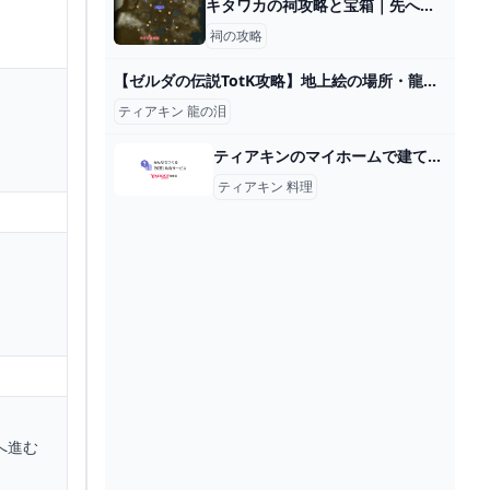
キタワカの祠攻略と宝箱｜先へ繋ぐ道
祠の攻略
【ゼルダの伝説TotK攻略】地上絵の場所・龍の泪の座標｜マスターソード入手方法 さぶかるちゃん
ティアキン 龍の泪
ティアキンのマイホームで建てることができる料理の部屋って一度鍋に火をつ... - Yahoo!知恵袋
ティアキン 料理
へ進む