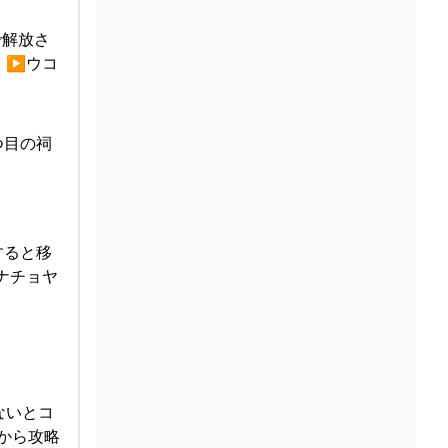
で解放さ
▶︎ウコ
つ目の祠
すると移
ナチョヤ
ないとコ
から攻略