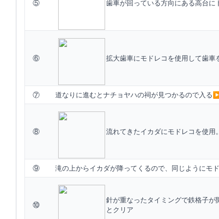
⑤
歯車が回っている方向にある高台に
⑥
拡大歯車にモドレコを使用して歯車
⑦
道なりに進むとナチョヤハの祠が見つかるので入る▶
⑧
流れてきたイカダにモドレコを使用
⑨
滝の上からイカダが降ってくるので、同じようにモ
針が重なったタイミングで鉄格子が
⑩
とクリア