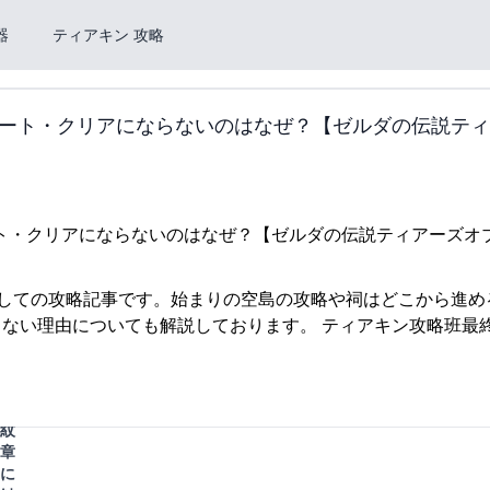
器
ティアキン 攻略
ート・クリアにならないのはなぜ？【ゼルダの伝説ティ
探しての攻略記事です。始まりの空島の攻略や祠はどこから進め
ゾ
ない理由についても解説しております。 ティアキン攻略班最
ナ
ウ
族
の
紋
章
に