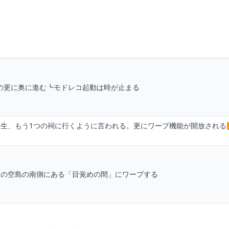
の更に奥に進む┗モドレコ起動は時が止まる
生、もう1つの祠に行くように言われる。更にワープ機能が開放される▶
りの空島の南側にある「目覚めの間」にワープする