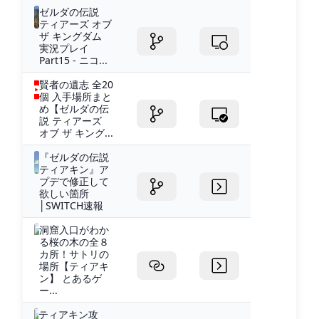
ゼルダの伝説
ティアーズ オブ
ザ キングダム
実況プレイ
Part15 - ニコ...
賢者の遺志 全20
個 入手場所まと
め【ゼルダの伝
説 ティアーズ
オブ ザ キング...
『ゼルダの伝説
ティアキン』ア
プデで修正して
欲しい箇所
│SWITCH速報
洞窟入口がわか
る桜の木の全８
カ所！サトリの
場所【ティアキ
ン】 とあるゲ
ー...
ティアキン攻