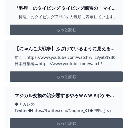
「料理」のタイピング タイピング練習の「マイタ
イピング」
「料理」のタイピング(71件)を人気順に表示しています。
もっと読む
【にゃんこ大戦争】ふざけているように見えるか
もしれないが、真剣に考えた結果なんだ！アグハ
前回→https://www.youtube.com/watch?v=LVyatZtYIl0
ムムをクリアするにはこれしかない！ゆっくり実
日本総集編→https://www.youtube.com/watch?
況 PART30 - YOUTUBE
v=kQWMIitYU3A【にゃんこ大戦争】再生リスト
https://www.youtube.com/playlist?list=PLpN-x6f3w...
もっと読む
マジカル交換の治安悪すぎやろＷＷＷ #ポケモン
#SHORTS #料理 - YOUTUBE
◆ナガレの
Twitter◆https://twitter.com/Nagare_K1◆PPPsさん(絵
師)のTwitter◆https://twitter.com/PPPkoruren?s=20◆歌
ってみた◆https://youtu.be/XnQJmNrJzcc◆ほしいもの
もっと読む