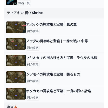
武器一覧
ティアキン 祠👀shrine
アポゲケの祠攻略と宝箱｜風の翼
祠の攻略
ノウダの祠攻略と宝箱｜一身の戦い 中等
祠の攻略
マヤオタキの祠の行き方と宝箱｜ラウルの祝福
祠の攻略
シツモイの祠攻略と宝箱｜操るもの
祠の攻略
オタカカの祠攻略と宝箱｜一身の戦い 計略
祠の攻略
注目🎪