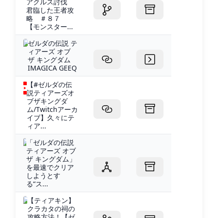
アクルス討伐
君臨した王者攻
略 ＃８７
【モンスター...
ゼルダの伝説 テ
ィアーズ オブ
ザ キングダム
IMAGICA GEEQ
【#ゼルダの伝
説ティアーズオ
ブザキングダ
ム/Twitchアーカ
イブ】久々にテ
ィア...
「ゼルダの伝説
ティアーズ オブ
ザ キングダム」
を最速でクリア
しようとす
る“ス...
【ティアキン】
クラカタの祠の
攻略方法！【ゼ