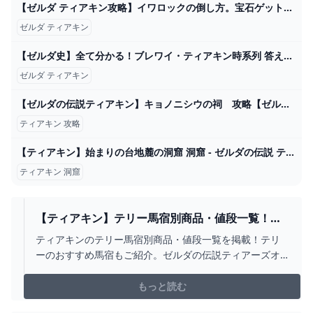
【ゼルダ ティアキン攻略】イワロックの倒し方。宝石ゲットで金策に【ティアーズ オブ ザ キングダム】 ゲーム・エンタメ最新情報のファミ通.com
ゼルダ ティアキン
【ゼルダ史】全て分かる！ブレワイ・ティアキン時系列 答え合わせ【ゼルダの伝説ティアーズオブザキングダム考察】 - YouTube
ゼルダ ティアキン
【ゼルダの伝説ティアキン】キョノニシウの祠 攻略【ゼルダの伝説ティアーズオブザキングダム】 - YouTube
ティアキン 攻略
【ティアキン】始まりの台地麓の洞窟 洞窟 - ゼルダの伝説 ティアーズオブザキングダム 攻略Wiki ティアキン ： ヘイグ攻略まとめWiki
ティアキン 洞窟
【ティアキン】テリー馬宿別商品・値段一覧！お
すすめ馬宿【ゼルダ】 - ゼルダ攻略WIKIティアキ
ティアキンのテリー馬宿別商品・値段一覧を掲載！テリ
ンまとめ速報
ーのおすすめ馬宿もご紹介。ゼルダの伝説ティアーズオ
ブザキングダムのテリーから買える商品の値段（価格）
や在庫数を表にまとめています。
もっと読む