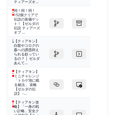
ティアーズオ...
祠！祠！祠！
152個クリアで
伝説の装備ゲッ
ト！【ゼルダの
伝説 ティアーズ
オブ ...
【ティアキン】
白龍やコログの
森への誘惑抑え
られる奴ってい
るの？ │ ゼルダ
あんて...
【ティアキン】
ミニチャレンジ
「トカゲ池に眠
る秘法」 攻略
【ゼルダの伝
説】 -...
【ティアキン攻
略】「一身の戦
い計略」安全ク