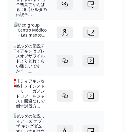
全初見でがんば
る #8【ゼルダの
伝説テ...
Medigroup
Centro Médico
– Las manos...
ゼルダの伝説テ
ィアキンはブレ
スオブザワイル
ドよりどれくら
い難しいです
か？ ......
【ティアキン攻
略】メインスト
ーリー「ガノン
ドロフ」をジャ
スト回避なしで
倒す討伐方...
ゼルダの伝説 テ
ィアーズ オブ
ザ キングダム
オリジナルサウ