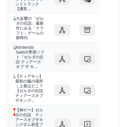
ンドトラック
【通常...
大反響の「ゼル
ダの伝説」最新
作にみる「クラ
フト」ゲームの
新時代
Nintendo
Switch専用ソフ
ト『ゼルダの伝
説 ティアーズ
オブ ザ キ...
【ティアキン】
最初の服の場所
｜上着はどこ？
【ゼルダの伝説
ティアーズオブ
ザキング...
【神ゲー】ゼル
ダの伝説 ティ
アーズオブザキ
ングダム初見プ