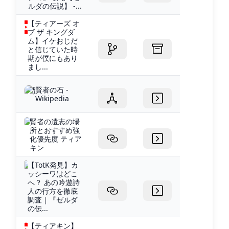
ルダの伝説】 -...
【ティアーズ オ
ブ ザ キングダ
ム】イケおじだ
と信じていた時
期が僕にもあり
まし...
賢者の石 -
Wikipedia
賢者の遺志の場
所とおすすめ強
化優先度 ティア
キン
【TotK発見】カ
ッシーワはどこ
へ？ あの吟遊詩
人の行方を徹底
調査｜『ゼルダ
の伝...
【ティアキン】