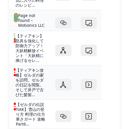
気に入りの料理
のレシピ...
Page not
found –
Motionics LLC
【ティアキン】
防具を強化して
防御力アップ！
大妖精解放イベ
ント「大妖精に
捧げるセレ...
【ティアキン攻
略】ゼルダの家
を訪問。ゼルダ
の日記を閲覧。
そして井戸で古
びた髪留...
【ゼルダの伝説
TotK】雪山の登
り方 料理の仕方
寒さガード 攻略
Part6...