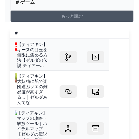
# ゲーム
もっと読む
#
【ティアキン】
キースの目玉を
無限に集める方
法【ゼルダの伝
説 ティアー...
【ティアキン】
大妖精に船で楽
団運ぶクエの難
易度が高すぎ
る… │ ゼルダあ
んてな
【ティアキン】
マップの攻略・
解放ツール｜ハ
イラルマップ
【ゼルダの伝説