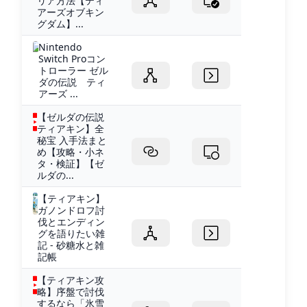
リア方法【ティ
アーズオブキン
グダム】...
Nintendo
Switch Proコン
トローラー ゼル
ダの伝説 ティ
アーズ ...
【ゼルダの伝説
ティアキン】全
秘宝 入手法まと
め【攻略・小ネ
タ・検証】【ゼ
ルダの...
【ティアキン】
ガノンドロフ討
伐とエンディン
グを語りたい雑
記 - 砂糖水と雑
記帳
【ティアキン攻
略】序盤で討伐
するなら「氷雪