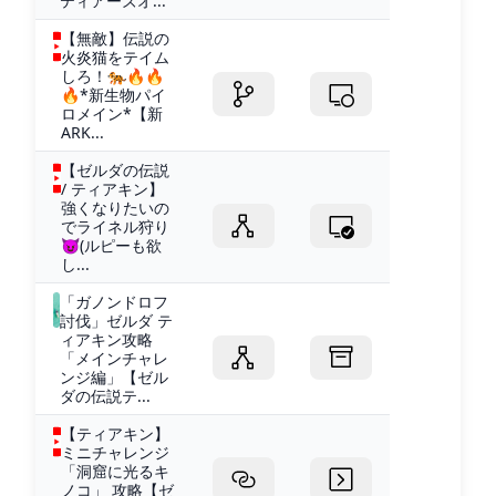
ティアーズオ...
【無敵】伝説の
火炎猫をテイム
しろ！🐅🔥🔥
🔥*新生物パイ
ロメイン*【新
ARK...
【ゼルダの伝説
/ ティアキン】
強くなりたいの
でライネル狩り
😈(ルピーも欲
し...
「ガノンドロフ
討伐」ゼルダ テ
ィアキン攻略
「メインチャレ
ンジ編」【ゼル
ダの伝説テ...
【ティアキン】
ミニチャレンジ
「洞窟に光るキ
ノコ」 攻略【ゼ