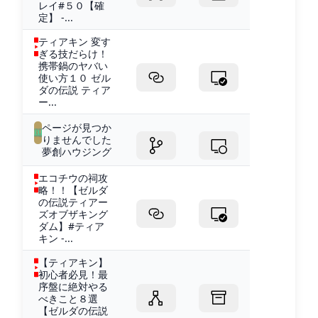
レイ#５０【確
定】 -...
ティアキン 変す
ぎる技だらけ！
携帯鍋のヤバい
使い方１０ ゼル
ダの伝説 ティア
ー...
ページが見つか
りませんでした
夢創ハウジング
エコチウの祠攻
略！！【ゼルダ
の伝説ティアー
ズオブザキング
ダム】#ティア
キン -...
【ティアキン】
初心者必見！最
序盤に絶対やる
べきこと８選
【ゼルダの伝説