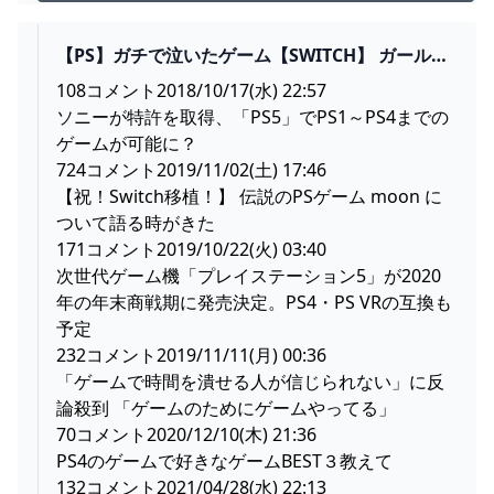
リスト◆https://www.ama...
【PS】ガチで泣いたゲーム【SWITCH】 ガールズ
ちゃんねる - GIRLS CHANNEL -
108コメント2018/10/17(水) 22:57
ソニーが特許を取得、「PS5」でPS1～PS4までの
ゲームが可能に？
724コメント2019/11/02(土) 17:46
【祝！Switch移植！】 伝説のPSゲーム moon に
ついて語る時がきた
171コメント2019/10/22(火) 03:40
次世代ゲーム機「プレイステーション5」が2020
年の年末商戦期に発売決定。PS4・PS VRの互換も
予定
232コメント2019/11/11(月) 00:36
「ゲームで時間を潰せる人が信じられない」に反
論殺到 「ゲームのためにゲームやってる」
70コメント2020/12/10(木) 21:36
PS4のゲームで好きなゲームBEST３教えて
132コメント2021/04/28(水) 22:13