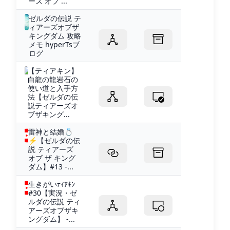
ーズ オブ ...
ゼルダの伝説 テ
ィアーズオブザ
キングダム 攻略
メモ hyperTsブ
ログ
【ティアキン】
白龍の龍岩石の
使い道と入手方
法【ゼルダの伝
説ティアーズオ
ブザキング...
雷神と結婚💍
⚡【ゼルダの伝
説 ティアーズ
オブ ザ キング
ダム】#13 -...
生きがいﾃｨｱｷﾝ
#30【実況・ゼ
ルダの伝説 ティ
アーズオブザキ
ングダム】 -...