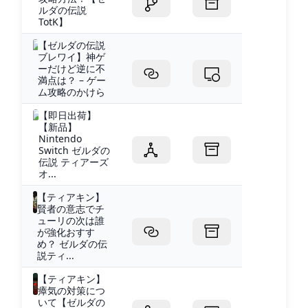
ルダの伝説
TotK】
【ゼルダの伝説
ブレワイ】神ゲ
ーだけど逆に不
満点は？ – ゲー
ム攻略のかけら
【即日出荷】
【新品】
Nintendo
Switch ゼルダの
伝説 ティアーズ
オ...
【ティアキン】
賢者の意志でチ
ューリの次は誰
が強化おすす
め？ ゼルダの伝
説ティ...
【ティアキン】
瘴気の対策につ
いて【ゼルダの