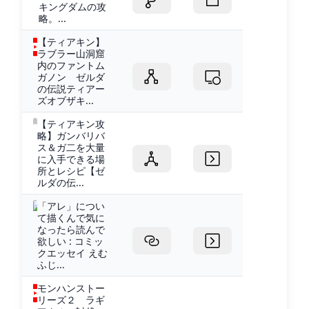
キングダムの攻
略。...
【ティアキン】
ラブラー山洞窟
内のファントム
ガノン ゼルダ
の伝説ティアー
ズオブザキ...
【ティアキン攻
略】ガンバリバ
ス＆ガ二を大量
に入手できる場
所とレシピ【ゼ
ルダの伝...
「アレ」につい
て描くんで気に
なったら読んで
欲しい : コミッ
クエッセイ えむ
ふじ...
モンハンストー
リーズ２ ラギ