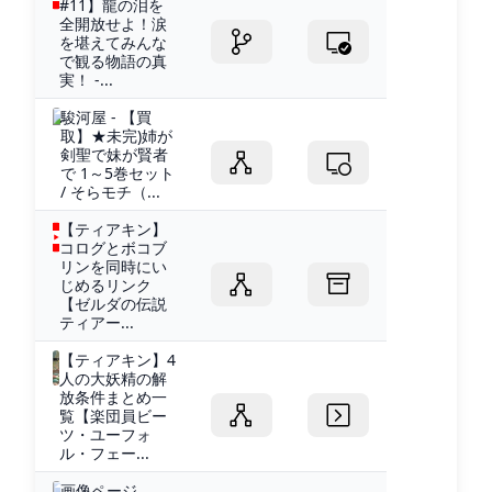
#11】龍の泪を
全開放せよ！涙
を堪えてみんな
で観る物語の真
実！ -...
駿河屋 - 【買
取】★未完)姉が
剣聖で妹が賢者
で 1～5巻セット
/ そらモチ（...
【ティアキン】
コログとボコブ
リンを同時にい
じめるリンク
【ゼルダの伝説
ティアー...
【ティアキン】4
人の大妖精の解
放条件まとめ一
覧【楽団員ビー
ツ・ユーフォ
ル・フェー...
画像ページ