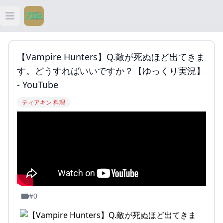
Open main menu
ティアキン
【Vampire Hunters】Q.敵が死ぬほど出てきま
ティアキン 祠
す。どうすればいいですか？【ゆっくり実況】
- YouTube
ティアキン 武器
ティアキン 料理
ティアキン 攻略
#0