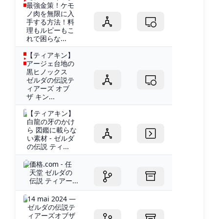
最強金策！ケモ
ノ肉を無限に入
手する方法！料
理もルピーもこ
れで困らな...
【ティアキン】
アージェ台地の
黒ヒノックス
ゼルダの伝説テ
ィアーズ オブ
ザ キン...
【ティアキン】
白龍の牙のかけ
ら 図鑑に載らな
い素材 - ゼルダ
の伝説 ティ...
価格.com - 任
天堂 ゼルダの
伝説 ティアー...
14 mai 2024 —
ゼルダの伝説テ
ィアーズオブザ