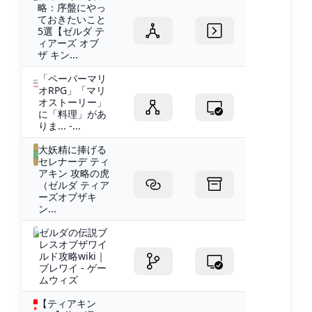
略：序盤にやっ
ておきたいこと
5選【ゼルダ テ
ィアーズ オブ
ザ キン...
「ペーパーマリ
オRPG」「マリ
オストーリー」
に「料理」があ
りま... -...
大妖精に捧げる
セレナーデ ティ
アキン 攻略の虎
（ゼルダ ティア
ーズオブザキ
ン...
ゼルダの伝説ブ
レスオブザワイ
ルド攻略wiki｜
ブレワイ - ゲー
ムウィズ
【ティアキン