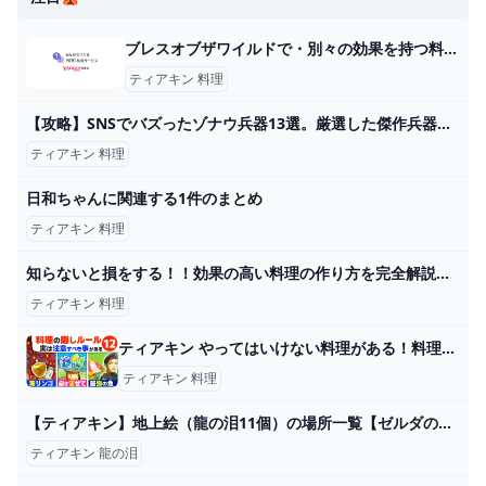
ブレスオブザワイルドで・別々の効果を持つ料理を食べた時効果は同時につきますか... - Yahoo!知恵袋
ティアキン 料理
【攻略】SNSでバズったゾナウ兵器13選。厳選した傑作兵器を解説【ゼルダの伝説ティアーズオブザキングダム/ティアキン】【ゆっくり解説】 - YouTube
ティアキン 料理
日和ちゃんに関連する1件のまとめ
ティアキン 料理
知らないと損をする！！効果の高い料理の作り方を完全解説！！【ゼルダの伝説ティアーズオブザキングダム】【ティアキン】【totk】 - YouTube
ティアキン 料理
ティアキン やってはいけない料理がある！料理の隠れたコツ１２選 ゼルダの伝説 ティアーズ オブ ザ キングダム - YouTube
ティアキン 料理
【ティアキン】地上絵（龍の泪11個）の場所一覧【ゼルダの伝説ティアーズオブザキングダム】 @りおちーモンスト攻略サイト
ティアキン 龍の泪