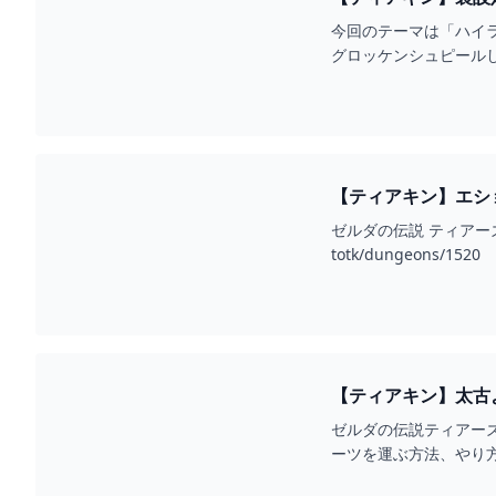
説】 - YOUTUBE
今回のテーマは「ハイラ
【ティアキン】エショ
ゼルダの伝説 ティアーズ
totk/dungeons/1520
【ティアキン】太古
ゼルダの伝説ティアー
ーツを運ぶ方法、やり