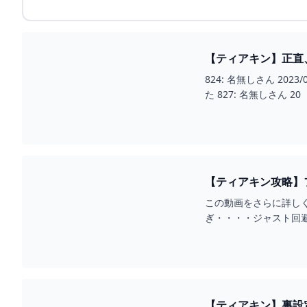
【ティアキン】正直、始
ブザキングダム(ティ
824: 名無しさん 2023/07/03(月) 19:34:36.97 ID:97iuezYM0 やっとこクリアしたのでスレ解禁 空島120点 地上60点 地底100点 全体で見れば神ゲーでし
た 827: 名無しさん 20
【ティアキン攻略】
YOUTUBE
この動画をさらに詳しくし
ぎ・・・・ジャスト回
りしている時にた...
【ティアキン】裏設