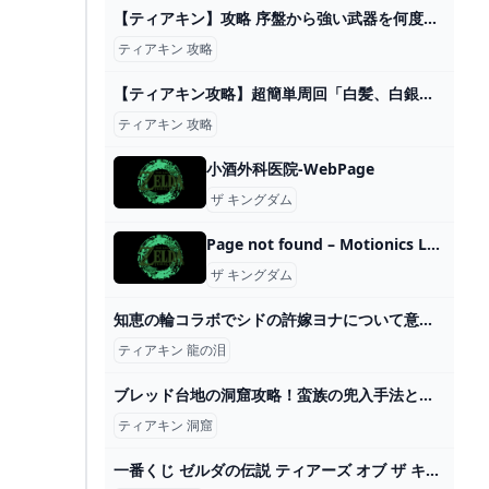
【ティアキン】攻略 序盤から強い武器を何度も取れる最強の無限ループ裏技【ゼルダの伝説 ティアーズ オブ ザ キングダム】 - YouTube
ティアキン 攻略
【ティアキン攻略】超簡単周回「白髪、白銀ライネル」地底全ライネルをフリーズさせて安全に倒す討伐方法と出現場所を紹介します（前編）【ティアーズオブザキングダム】 - YouTube
ティアキン 攻略
小酒外科医院-WebPage
ザ キングダム
Page not found – Motionics LLC
ザ キングダム
知恵の輪コラボでシドの許嫁ヨナについて意見する夜見さん+ゾーラの里での夜見さんまとめ【#にじさんじ/#鷹宮リオン/#社築/#夜見れな/#Vtuber切り抜き/#ゼルダの伝説ティアーズオブザキングダム】 - YouTube
ティアキン 龍の泪
ブレッド台地の洞窟攻略！蛮族の兜入手法とマヨイ【ティアキン】 とあるゲームブログの軌跡
ティアキン 洞窟
一番くじ ゼルダの伝説 ティアーズ オブ ザ キングダム｜一番くじ倶楽部｜BANDAI SPIRITS公式 一番くじ情報サイト