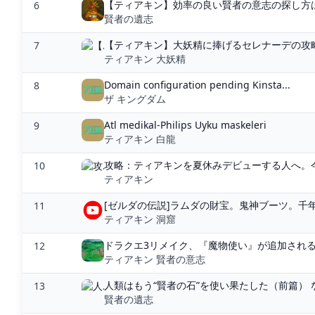
【ティアキン】効率の良い賢者の意志の探し方は？
6
賢者の遺志
【ティアキン】大妖精に捧げるセレナーデの攻略
7
ティアキン 大妖精
Domain configuration pending Kinsta...
8
ザ キングダム
Atl medikal-Philips Uyku maskeleri
9
ティアキン 白龍
攻略：ティアキンを夏休みデビューする人へ。今さ
10
ティアキン
[ゼルダの伝説]ラムダの財宝。鬼神ブーツ。千年樹
11
ティアキン 洞窟
ドラクエ3リメイク、『魔物使い』が追加される
12
ティアキン 賢者の意志
人類はもう“賢者の石”を使い果たした（前篇） 
13
賢者の遺志