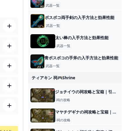
武器一覧
ボスボコ両手剣の入手方法と効果性能
武器一覧
太い棒の入手方法と効果性能
武器一覧
青ボスボコの手斧の入手方法と効果性能
武器一覧
ティアキン 祠🎮shrine
ジョチイウの祠攻略と宝箱｜引き抜く度胸
祠の攻略
マヤチデギナの祠攻略と宝箱｜一身の戦い 追跡
祠の攻略