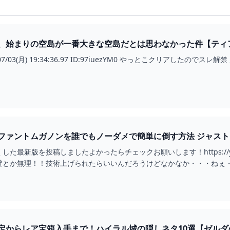
まりの空島が一番大きな空島だとは思わなかった件【ティアーズオブザキング
アキン)攻略まとめ-コログ速報
ファントムガノンを誰でもノーダメで簡単に倒す方法 ジャスト
た最新版を投稿しましたよかったらチェックお願いします！https://yout
避とか無理！！技術上げられたらいいんだろうけどなかなか・・・ねぇ
定からレア宝箱入手まで！ハイラル城の隠しネタ10選【ゼル