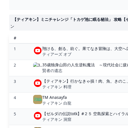
【ティアキン】ミニチャレンジ「トカゲ池に眠る秘法」 攻略【ゼルダ
ン
#
翔ける、創る、紡ぐ。果てなき冒険は、大空へ広が
1
ティアーズ オブ
35歳独身山田の人生逆転魔法 ～現代社会に疲れ
2
賢者の遺志
【ティアキン】行かなきゃ損！肉、魚、きのこ、
3
ティアキン 料理
TM Anasayfa
4
ティアキン 白龍
【ゼルダの伝説totk】#２５ 空島探索とハイラル
5
ティアキン 洞窟