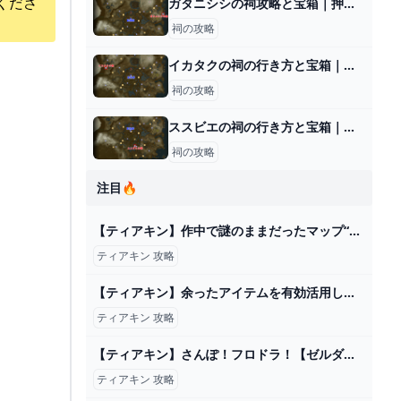
くださ
ガタニシシの祠攻略と宝箱｜押して戻して
祠の攻略
イカタクの祠の行き方と宝箱｜ロケットがなくなったら？
祠の攻略
ススビエの祠の行き方と宝箱｜ラウルの祝福
祠の攻略
注目🔥
【ティアキン】作中で謎のままだったマップ“12コ”を徹底解説【総集編】 - YouTube
ティアキン 攻略
【ティアキン】余ったアイテムを有効活用しよう！マモノの面白い倒し方8選【ゼルダの伝説ティアーズオブザキングダム/ティアキン】【ゆっくり解説】 - YouTube
ティアキン 攻略
【ティアキン】さんぽ！フロドラ！【ゼルダの伝説】【hakuto/個人Vtuber】 - YouTube
ティアキン 攻略