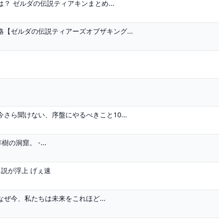
 ゼルダの伝説ティアキンまとめ...
【ゼルダの伝説ティアーズオブザキング...
ら聞けない、序盤にやるべきこと10...
の洞窟。 -...
説が浮上 げぇ速
なぜ今、私たちは未来をこれほど...