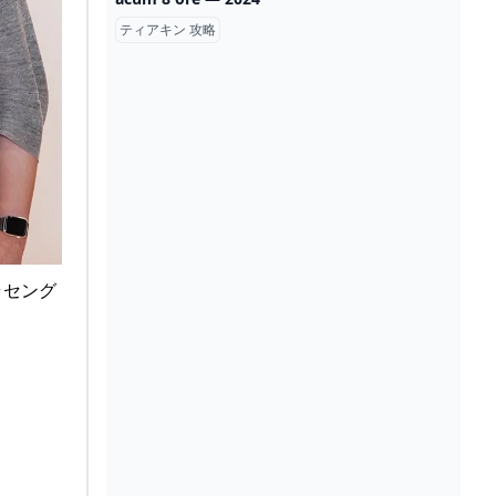
ティアキン 攻略
ラセング