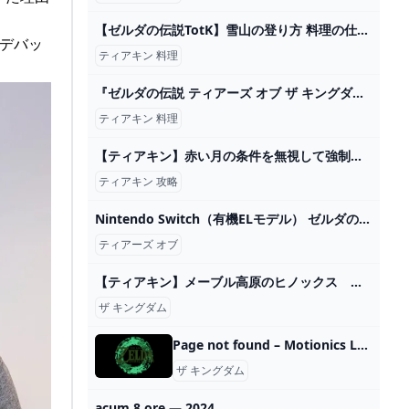
【ゼルダの伝説TotK】雪山の登り方 料理の仕方 寒さガード 攻略 Part6 #ティアキン #ゼルダの伝説 #totk #TearsOfTheKingdom - YouTube
ムデバッ
ティアキン 料理
『ゼルダの伝説 ティアーズ オブ ザ キングダム』、「お料理バッテリー回復術」が発見される。メシの準備で謎のバッテリー全回復 - AUTOMATON
ティアキン 料理
【ティアキン】赤い月の条件を無視して強制的に発生させる方法！魔物＆素材復活させ放題！！【ゼルダの伝説ティアーズオブザキングダム】 - YouTube
ティアキン 攻略
Nintendo Switch（有機ELモデル） ゼルダの伝説 ティアーズ オブ ザ キングダムエディション - YouTube
ティアーズ オブ
【ティアキン】メーブル高原のヒノックス ゼルダの伝説ティアーズ オブ ザ キングダム #ゼルダの伝説 #ティアキン #zelda - YouTube
ザ キングダム
Page not found – Motionics LLC
ザ キングダム
acum 8 ore — 2024