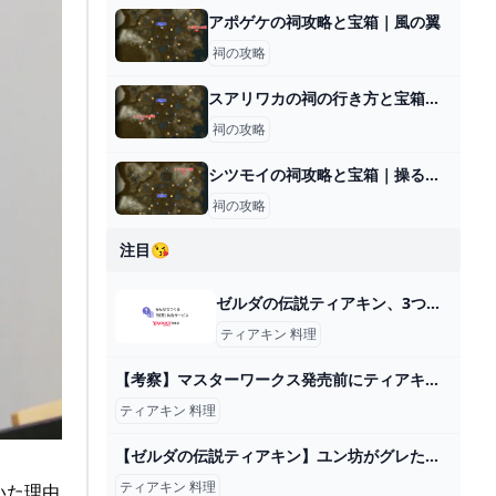
アポゲケの祠攻略と宝箱｜風の翼
祠の攻略
スアリワカの祠の行き方と宝箱｜ラウルの祝福
祠の攻略
シツモイの祠攻略と宝箱｜操るもの
祠の攻略
注目😘
ゼルダの伝説ティアキン、3つ目の祠へ行く道中で立ち往生しております。 -... - Yahoo!知恵袋
ティアキン 料理
【考察】マスターワークス発売前にティアキンの時系列を確定させておこう - YouTube
ティアキン 料理
【ゼルダの伝説ティアキン】ユン坊がグレた！？ゴロンシティへの道。（肉には肉を！、一石千金！？完熟火打ち石！、コハク買い取ります、マラクグチの祠） Part55 - YouTube
ティアキン 料理
いた理由