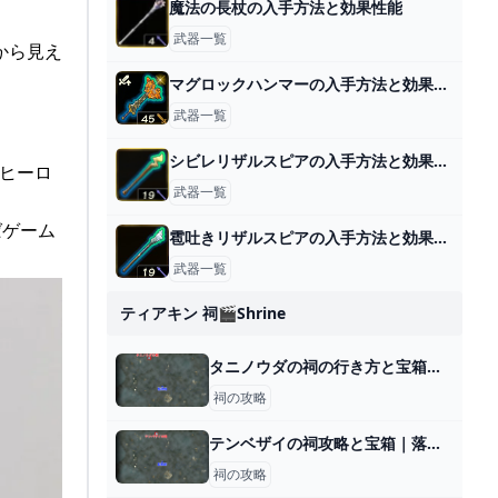
魔法の長杖の入手方法と効果性能
武器一覧
話から見え
マグロックハンマーの入手方法と効果性能
武器一覧
シビレリザルスピアの入手方法と効果性能
。ヒーロ
武器一覧
ればゲーム
雹吐きリザルスピアの入手方法と効果性能
武器一覧
ティアキン 祠🎬shrine
タニノウダの祠の行き方と宝箱｜ラウルの祝福
祠の攻略
テンベザイの祠攻略と宝箱｜落下速度
祠の攻略