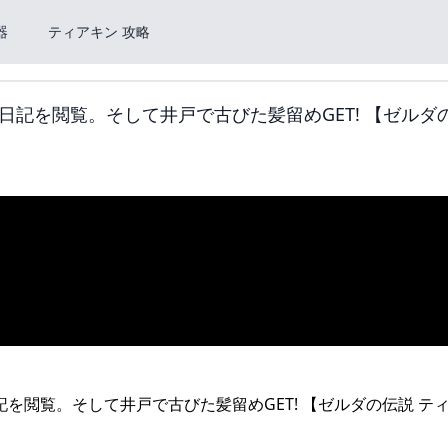
器
ティアキン 攻略
記を閲覧。そして井戸で古びた髪留めGET! 【ゼルダ