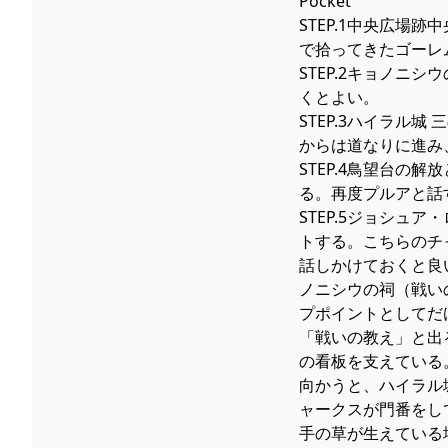
Pocket
STEP.1中央広
で拾ってきたゴーレ
STEP.2キョノ
くとよい。
STEP.3ハイラ
からは道なりに進み
STEP.4鳥望台
る。再度プルアと話
STEP.5ジョシ
トする。こちらのチ
話しかけておくと良
ノニシウの祠（戦い
プポイントとしてだ
「戦いの教え」と出
の看板を支えている
向かうと、ハイラル
ャークスが門番をし
手の草が生えている