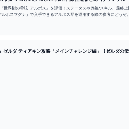
器『世界樹の雫弦･アルボス』を評価！ステータスや奥義/スキル、最終
･アルボスマグナ」で入手できるアルボス琴を運用する際の参考にどうぞ
」ゼルダ ティアキン攻略「メインチャレンジ編」【ゼルダの
MES