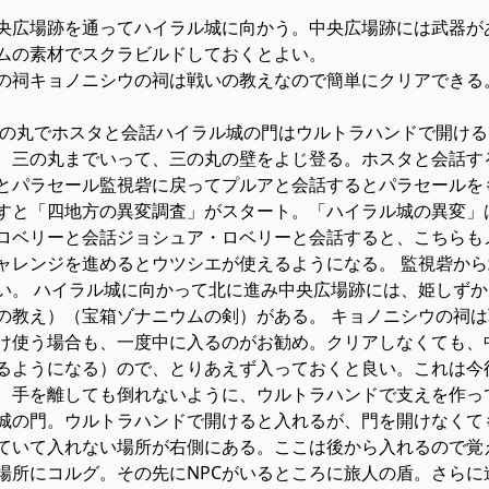
場跡中央広場跡を通ってハイラル城に向かう。中央広場跡には武器
ムの素材でスクラビルドしておくとよい。
ニシウの祠キョノニシウの祠は戦いの教えなので簡単にクリアでき
ル城 三の丸でホスタと会話ハイラル城の門はウルトラハンドで開
、三の丸までいって、三の丸の壁をよじ登る。ホスタと会話す
の解放とパラセール監視砦に戻ってプルアと会話するとパラセール
すと「四地方の異変調査」がスタート。「ハイラル城の異変」
ュア・ロベリーと会話ジョシュア・ロベリーと会話すると、こちら
ャレンジを進めるとウツシエが使えるようになる。 監視砦か
い。 ハイラル城に向かって北に進み中央広場跡には、姫しず
の教え）（宝箱ゾナニウムの剣）がある。 キョノニシウの祠
け使う場合も、一度中に入るのがお勧め。クリアしなくても、
るようになる）ので、とりあえず入っておくと良い。これは今
。手を離しても倒れないように、ウルトラハンドで支えを作っ
城の門。ウルトラハンドで開けると入れるが、門を開けなくて
ていて入れない場所が右側にある。ここは後から入れるので覚
場所にコルグ。その先にNPCがいるところに旅人の盾。さら