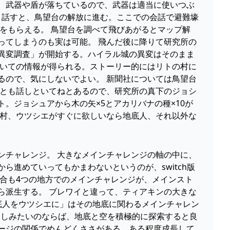
に、武器や盾が落ちているので、武器は適当に使いつぶ
と話すと、鳥望台の解放に進む。ここでの会話で避難壕
をもらえる。 鳥望台を調べて飛びあがるとマップ解
ってしまうのも実は可能。 飛んだ後に降りて研究所の
異変調査」が開始する。ハイラル城の異変はそのまま
ついての情報が得られる。ストーリー的にはリトの村に
るので、気にしないでよい。 新聞社については鳥望台
ーとも話しといてねとあるので、研究所の真下のジョシ
。ジョシュアから木の矢×5とアカリバナの種×10が
の村、ウツシエがすぐに欲しいなら地底人、それ以外な
ンチャレンジ。 大きなメインチャレンジの軸の中に、
進めていってもかまわないというのが、switch版
合も4つの地方でのメインチャレンジが、メインスト
ら派生する。 ブレワイと違って、ティアキンの大きな
底人をウツシエに」はその地底に関わるメインチャレン
楽しみたいのならば、地底と空を積極的に探索すると良
ージの関係でめんどくささがある。ある程度成長して