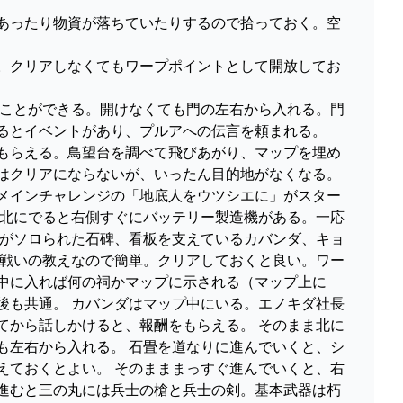
があったり物資が落ちていたりするので拾っておく。空
る。クリアしなくてもワープポイントとして開放してお
けることができる。開けなくても門の左右から入れる。門
るとイベントがあり、プルアへの伝言を頼まれる。
をもらえる。鳥望台を調べて飛びあがり、マップを埋め
はクリアにならないが、いったん目的地がなくなる。
もメインチャレンジの「地底人をウツシエに」がスター
ら北にでると右側すぐにバッテリー製造機がある。一応
かがソロられた石碑、看板を支えているカバンダ、キョ
は戦いの教えなので簡単。クリアしておくと良い。ワー
中に入れば何の祠かマップに示される（マップ上に
後も共通。 カバンダはマップ中にいる。エノキダ社長
てから話しかけると、報酬をもらえる。 そのまま北に
も左右から入れる。 石畳を道なりに進んでいくと、シ
えておくとよい。 そのまままっすぐ進んでいくと、右
に進むと三の丸には兵士の槍と兵士の剣。基本武器は朽