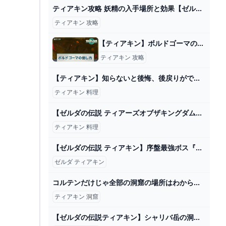
ティアキン攻略 妖精の入手場所と効果【ゼルダの伝説 ティアーズオブザキングダム】
ティアキン 攻略
【ティアキン】ボルドゴーマの場所と倒し方【ゼルダの伝説ティアーズオブザキングダム】 - 神ゲー攻略
ティアキン 攻略
【ティアキン】知らないと後悔、後戻りができない要素10選【ゼルダの伝説ティアーズオブザキングダム】 - YouTube
ティアキン 料理
【ゼルダの伝説 ティアーズオブザキングダム】新たなる旅へ part15【TotK】 - YouTube
ティアキン 料理
【ゼルダの伝説 ティアキン】序盤最強ボス『グリオーク』を３体倒した後に○○するとヤバすぎる！&グリオーク超簡単な攻略法を解説【ゼルダの伝説ティアーズオブザキングダム】【まがれつ】 - YouTube
ゼルダ ティアキン
コルテンだけじゃ全部の洞窟の場所はわからない？残り個数はわかるけど・・・ - ゼルダの伝説まとめ速報｜ティアキン｜ブレワイ
ティアキン 洞窟
【ゼルダの伝説ティアキン】シャリバ岳の洞窟(マヨイ） - YouTube