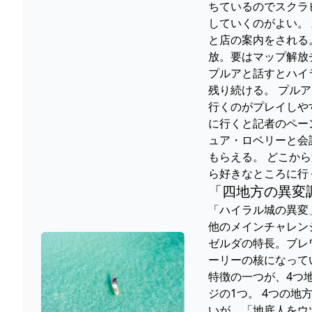
ちているのでスクラ
していくのがよい。
と店の案内をされる
放。要はマップ解放
プルアと話すとハイ
残り続ける。 プル
行くのがプレイしや
に行くと記者のペー
ュア・ロベリーと会
もらえる。 どこか
ら好きなところに行
「四地方の異変
「ハイラル城の異変
他のメインチャレン
ゼルダの特長。ブレ
ーリーの核になって
特徴の一つが、4つ
ジの1つ。 4つの
いが、「地底人をウ