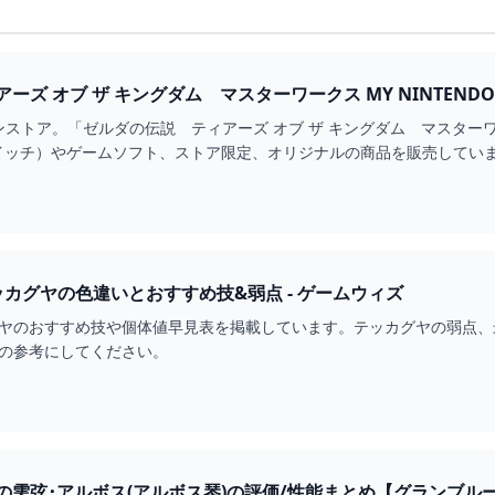
ゼルダの伝説 ティアーズ オブ ザ キ
ンストア。「ゼルダの伝説 ティアーズ オブ ザ キングダム マスター
tch（スイッチ）やゲームソフト、ストア限定、オリジナルの商品を販売してい
カグヤの色違いとおすすめ技&弱点 - ゲームウィズ
グヤのおすすめ技や個体値早見表を掲載しています。テッカグヤの弱点、
略の参考にしてください。
雫弦･アルボス(アルボス琴)の評価/性能まとめ【グランブルー