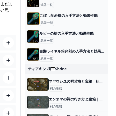
ンまだま
武器一覧
かと思
こぼし削岩棒の入手方法と効果性能
武器一覧
ルビーの槍の入手方法と効果性能
武器一覧
白髪ライネル粉砕剣の入手方法と効果性能
武器一覧
ティアキン 祠🎹shrine
マヤウシユの祠攻略と宝箱｜組み合わせ
祠の攻略
エンオマの祠の行き方と宝箱｜ラウルの祝福
祠の攻略