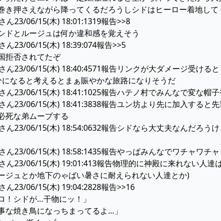
巻き押さえながら降ってくるだろうしシドはヒーロー着地して
/06/15(木) 18:01:1319報告>>8
シドとルージュは何か違和感を覚えそう
/06/15(木) 18:39:074報告>>5
国拒否されてたぞ
ん23/06/15(木) 18:40:4571報告リンクが大ダメー
分になると考えるとまぁ賑やかな旅路になりそうだ
ん23/06/15(木) 18:41:1025報告ハテノ村でみんなで変
ん23/06/15(木) 18:41:3838報告ユン坊より先に加
必死な弟ムーブする
ん23/06/15(木) 18:54:0632報告シドなら大丈夫なん
ん23/06/15(木) 18:58:1435報告やっぱみんなでワチャ
ん23/06/15(木) 19:01:413報告物理的に神殿に来れ
ージュとか地下のゃばい暑さに耐えられない人達とか)
/06/15(木) 19:04:2828報告>>16
ロ！シドが…干物にッ！」
事な焼き鳥になっちまってるよ…」