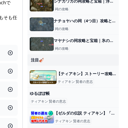
シナカワカの祠攻略と宝箱｜浮き上がるもの
chで
祠の攻略
そもそも任
ナチョヤハの祠（4つ目）攻略と行き方｜戻る力
祠の攻略
マヤナシの祠攻略と宝箱｜氷の導き
祠の攻略
注目🎻
【ティアキン】ストーリー攻略チャートとおすすめ順番【ゼルダの伝説ティアーズオブザキングダム】 - アルテマ
ティアキン 賢者の意志
ゆるぽぽ帳
ティアキン 賢者の意志
【ゼルダの伝説 ティアキン】「賢者の遺志」の場所と行き方【ティアーズ オブ ザ キングダム】 - YouTube
ティアキン 賢者の意志