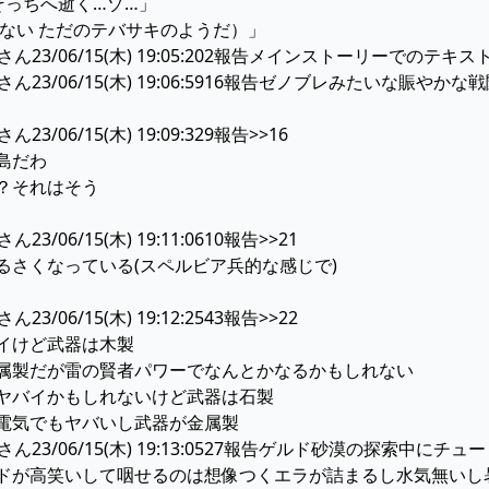
そっちへ逝く…ゾ…」
がない ただのテバサキのようだ）」
ん23/06/15(木) 19:05:202報告メインストーリーでの
ん23/06/15(木) 19:06:5916報告ゼノブレみたいな賑やか
/06/15(木) 19:09:329報告>>16
島だわ
？それはそう
/06/15(木) 19:11:0610報告>>21
るさくなっている(スペルビア兵的な感じで)
/06/15(木) 19:12:2543報告>>22
イけど武器は木製
属製だが雷の賢者パワーでなんとかなるかもしれない
ヤバイかもしれないけど武器は石製
電気でもヤバいし武器が金属製
ん23/06/15(木) 19:13:0527報告ゲルド砂漠の探索
ドが高笑いして咽せるのは想像つくエラが詰まるし水気無いし