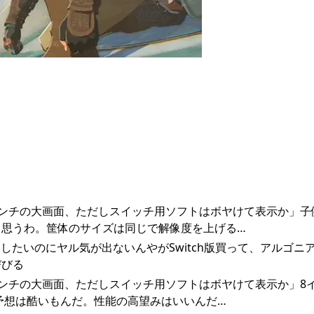
後継機は8インチの大画面、ただしスイッチ用ソフトはボヤけて表示か」
と思うわ。筐体のサイズは同じで解像度を上げる…
クリアしたいのにヤル気が出ないんやがSwitch版買って、アルゴニ
びびる
後継機は8インチの大画面、ただしスイッチ用ソフトはボヤけて表示か」8
予想は酷いもんだ。性能の高望みはいいんだ…