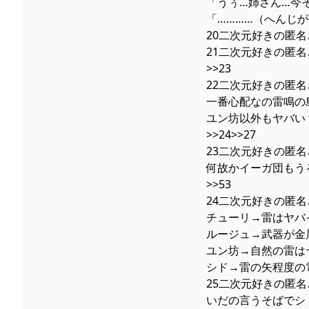
「うぅ…姉さん…今
「…………（へんじ
20二次元好きの匿名さ
21二次元好きの匿名さ
>>23
22二次元好きの匿名さん23
一番心配なの雷鳴の
ユン坊以外もヤバい
>>24>>27
23二次元好きの匿名さん23
何故かイーガ団もう
>>53
24二次元好きの匿名さん23
チューリ→雷はヤバ
ルージュ→武器が金
ユン坊→自然の雷は
シド→雷の矢程度の
25二次元好きの匿名さ
いだの言うそばでシ