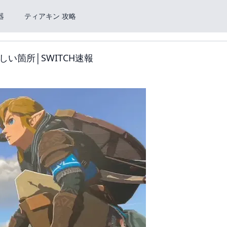
器
ティアキン 攻略
い箇所│SWITCH速報