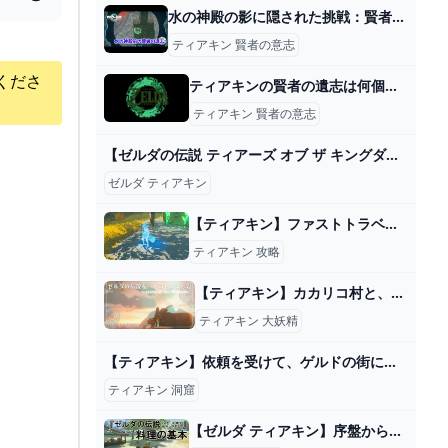
水の神殿の影に隠された挑戦：賢者の遺志の取得攻略法【ゼルダの伝説ティアーズオブザキングダム】 - YouTube
ティアキン 賢者の意志
くださ
ティアキンの賢者の遺志は何個ありますか？
ティアキン 賢者の意志
【ゼルダの伝説 ティアーズ オブ ザ キングダム 】今回も絶対アツいだろ！ティアキン【初見プレイ】！※ネタバレ注意！#12 - YouTube
ゼルダ ティアキン
【ティアキン】ファストトラベルのやり方【ゼルダの伝説ティアーズオブザキングダム】
ティアキン 攻略
【ティアキン】カカリコ村と、大妖精の開放失敗談 - ねぎもりゲームズ
ティアキン 大妖精
【ティアキン】依頼を受けて、ゲルドの街にある扉に棒を挟んでみた【ドリカラ】【ゼルダの伝説ティアーズオブザキングダムTotK字幕実況バグ検証】 - YouTube
ティアキン 洞窟
【ゼルダ ティアキン】序盤から便利なおすすめ料理の作り方【ティアーズ オブ ザ キングダム】 ゲーム・エンタメ最新情報のファミ通.com