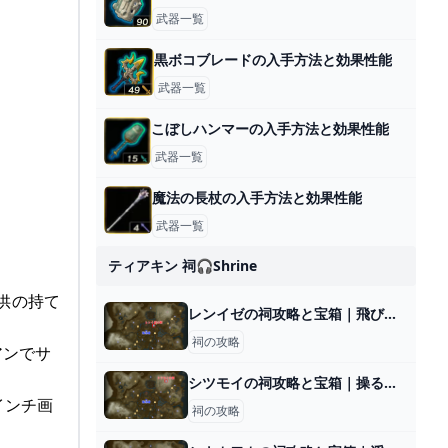
武器一覧
黒ボコブレードの入手方法と効果性能
武器一覧
こぼしハンマーの入手方法と効果性能
武器一覧
魔法の長杖の入手方法と効果性能
武器一覧
ティアキン 祠🎧shrine
子供の持て
レンイゼの祠攻略と宝箱｜飛び立つかたち
祠の攻略
アンでサ
シツモイの祠攻略と宝箱｜操るもの
インチ画
祠の攻略