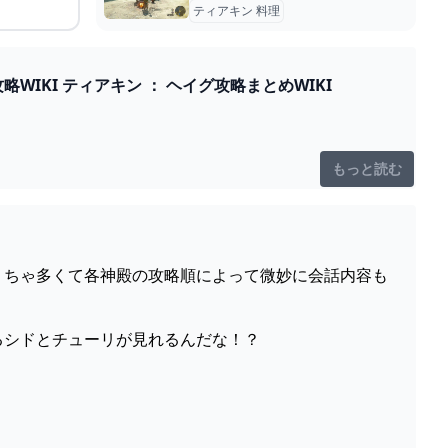
ティアキン 料理
【ティアキン】賢者の遺志 大事な物 - ゼルダの伝説 ティアーズオブザキングダム 攻略WIKI ティアキン ： ヘイグ攻略まとめWIKI
もっと読む
がめちゃくちゃ多くて各神殿の攻略順によって微妙に会話内容も
女装するシドとチューリが見れるんだな！？