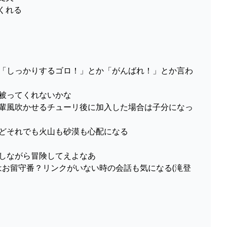
くれる
ジ受けると「しっかりするゴロ！」とか「がんばれ！」とか言わ
な帽子被ってくれないかな
入すると先輩風吹かせるチューリ後に加入した場合は子分になっ
だろうけどそれでも火山も砂漠も心配になる
ワチャしながら冒険してえよなあ
ない人達はお留守番？リンクがいない時の会話も気になる(滝登