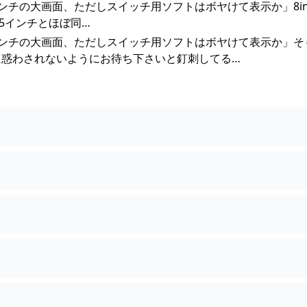
継機は8インチの大画面、ただしスイッチ用ソフトはボヤけて表示か」8in
の5.5インチとほぼ同…
後継機は8インチの大画面、ただしスイッチ用ソフトはボヤけて表示か」
に惑わされないようにお待ち下さいと釘刺してる…