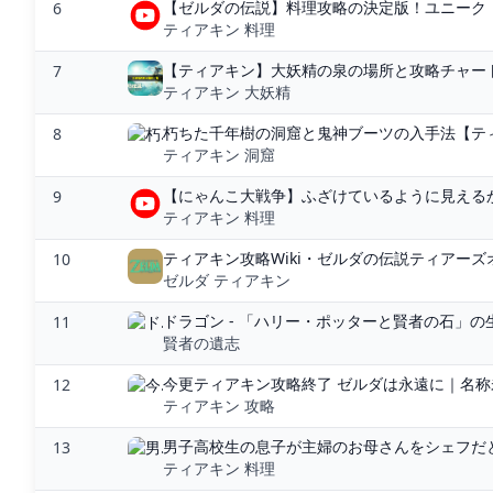
【ゼルダの伝説】料理攻略の決定版！ユニーク・
6
ティアキン 料理
【ティアキン】大妖精の泉の場所と攻略チャート｜
7
ティアキン 大妖精
朽ちた千年樹の洞窟と鬼神ブーツの入手法【ティア
8
ティアキン 洞窟
【にゃんこ大戦争】ふざけているように見えるか
9
ティアキン 料理
ティアキン攻略Wiki・ゼルダの伝説ティアーズオ
10
ゼルダ ティアキン
ドラゴン - 「ハリー・ポッターと賢者の石」の
11
賢者の遺志
今更ティアキン攻略終了 ゼルダは永遠に｜名
12
ティアキン 攻略
男子高校生の息子が主婦のお母さんをシェフだと思
13
ティアキン 料理