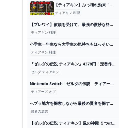
【ティアキン】ぶっ壊れ効果！おすすめ料理！序盤で簡単に作れます！【ゼルダの伝説】 - YouTube
ティアキン 料理
【ブレワイ】依頼を受けて、最強の微妙な料理を作ってみた【ドリカラ】【ゼルダの伝説ブレスオブザワイルドBotWゼル伝字幕実況】 - YouTube
ティアキン 料理
小学生一年生なら大学生の気持ちもほっそい羽で持って行ける : コミックエッセイ えむふじんがあらわれた Powered by ライブドアブログ
ティアキン 料理
『ゼルダの伝説 ティアキン』4378円！定番作から今年の新作まで、ゲオ店舗のブラックフライデーセールを現地調査 インサイド
ゼルダ ティアキン
Nintendo Switch - ゼルダの伝説 ティアーズ オブ ザ キングダム Switchの通販 by ハクs shop｜ニンテンドースイッチならラクマ
ティアーズ オブ
へブラ地方を探索しながら最後の賢者を探す旅に出ます【ゼルダの伝説 ティアーズオブザキングダム】#16 - YouTube
賢者の遺志
【ゼルダの伝説 ティアキン】風の神殿 ５つの鍵の場所 ダンジョン完全攻略【ゼルダの伝説 ティアーズ オブ ザ キングダム】【totk】 - YouTube