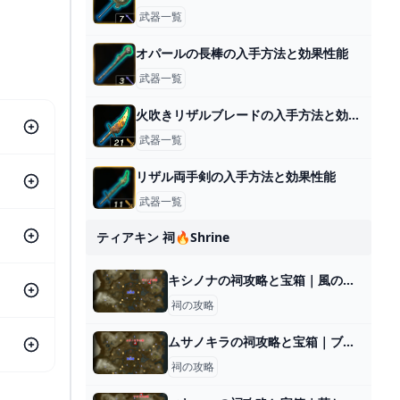
武器一覧
オパールの長棒の入手方法と効果性能
武器一覧
火吹きリザルブレードの入手方法と効果性能
武器一覧
リザル両手剣の入手方法と効果性能
武器一覧
ティアキン 祠🔥shrine
キシノナの祠攻略と宝箱｜風のちから
祠の攻略
ムサノキラの祠攻略と宝箱｜ブラブラと
祠の攻略