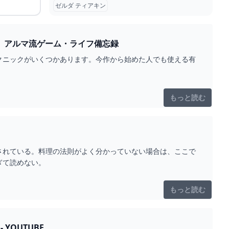
ゼルダ ティアキン
【ティアキン】前作プレイヤーなら知ってる！？初心者でも役立つ小技を4選紹介！ アルマ流ゲーム・ライフ備忘録
クニックがいくつかあります。今作から始めた人でも使える有
もっと読む
されている。料理の法則がよく分かっていない場合は、ここで
ぎて読めない。
もっと読む
YOUTUBE