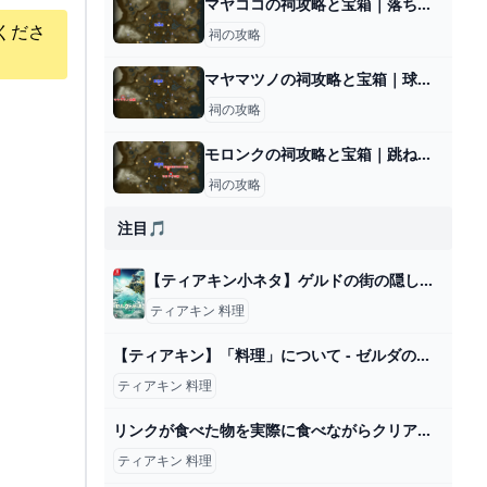
マヤココの祠攻略と宝箱｜落ちる刹那
くださ
祠の攻略
マヤマツノの祠攻略と宝箱｜球の通り道
祠の攻略
モロンクの祠攻略と宝箱｜跳ね飛ばすもの
祠の攻略
注目🎵
【ティアキン小ネタ】ゲルドの街の隠し要素裏セリフ【ゼルダ】 - Voyage Bibliomaniac
ティアキン 料理
【ティアキン】「料理」について - ゼルダの伝説 ティアーズオブザキングダム 攻略Wiki ティアキン ： ヘイグ攻略まとめWiki
ティアキン 料理
リンクが食べた物を実際に食べながらクリア目指す企画で再現度高い料理食べてみたｗｗｗ【ティアキン】【料理】【ゼルダの伝説ティアーズオブザキングダム】Part7 - YouTube
ティアキン 料理