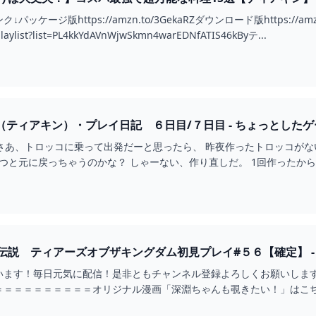
ッケージ版https://amzn.to/3GekaRZダウンロード版https://
playlist?list=PL4kkYdAVnWjwSkmn4warEDNfATIS46kByテ...
K（ティアキン）・プレイ日記 ６日目/７日目 - ちょっとした
 さあ、トロッコに乗って出発だーと思ったら、 昨夜作ったトロッコがな
経つと元に戻っちゃうのかな？ しゃーない、作り直しだ。 1回作ったか
の洞窟だって。 洞窟へ行くといいと言われたのはさっきの（岸辺の洞…
説 ティアーズオブザキングダム初見プレイ#５６【確定】 - Y
います！毎日元気に配信！是非ともチャンネル登録よろしくお願いしま
＝＝＝＝＝＝オリジナル漫画「深淵ちゃんも覗きたい！」はこちらhttps://x.com