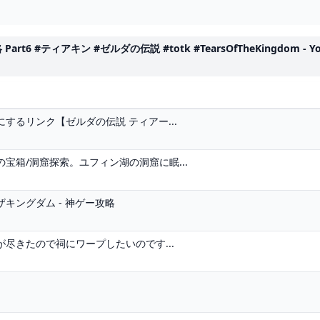
 #ティアキン #ゼルダの伝説 #totk #TearsOfTheKingdom - Yo
するリンク【ゼルダの伝説 ティアー...
宝箱/洞窟探索。ユフィン湖の洞窟に眠...
キングダム - 神ゲー攻略
尽きたので祠にワープしたいのです...