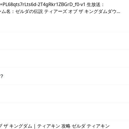
t=PL68qts7rLts6d-2T4gRkr1ZBGrD_f0-v1 生放送：
X50BI8Eゲーム名：ゼルダの伝説 ティアーズ オブ ザ キングダムダウ…
？
ブ ザ キングダム | ティアキン 攻略 ゼルダ ティアキン