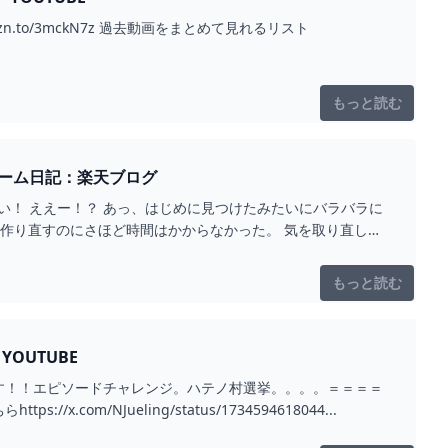
amzn.to/3mckN7z 過去動画をまとめて見れるリスト
もっと読む
ゲーム日記：楽天ブログ
い！ ええー！？ あっ、はじめに見つけたみたいにバラバラに
ら作り直すのにさほど時間はかからなかった。 気を取り直し
もっと読む
OUTUBE
す！！エピソードチャレンジ。ハテノ村選挙。。。。＝＝＝＝
/NJueling/status/1734594618044...