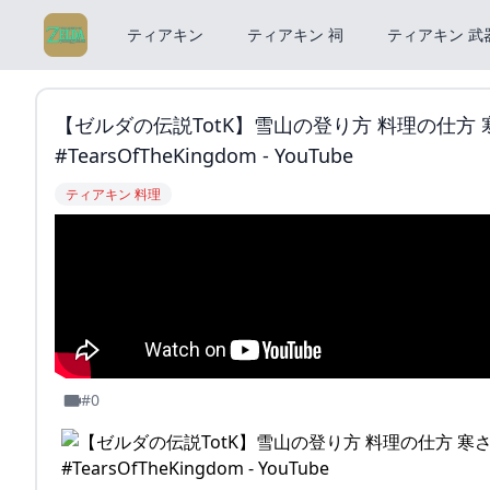
ティアキン
ティアキン 祠
ティアキン 武
【ゼルダの伝説TotK】雪山の登り方 料理の仕方 寒さ
#TearsOfTheKingdom - YouTube
ティアキン 料理
#0