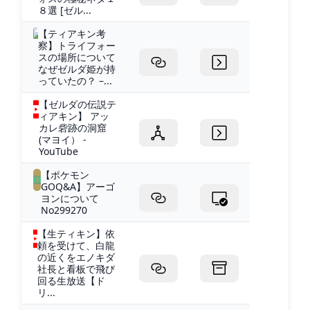
８選 [ゼル...
【ティアキン考
察】トライフォー
スの場所について
なぜゼルダ姫が持
っていたの？ –...
【ゼルダの伝説テ
ィアキン】 アッ
カレ砦跡の洞窟
(マヨイ） -
YouTube
【ポケモン
GOQ&A】アーゴ
ヨンについて
No299270
【生ティキン】依
頼を受けて、白龍
の近くをエノキダ
社長と看板で飛び
回る生放送【ド
リ...