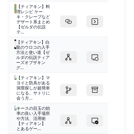
【ティアキン】料
理レシピ ケー
キ・クレープなど
デザート系まとめ
【ゼルダの伝説
テ...
【ティアキン】白
龍のウロコの入手
方法と使い道【ゼ
ルダの伝説ティア
ーズオブザキン
グ...
【ティアキン】マ
ヨイと防具がある
洞窟探しが超簡単
になる、サトリに
会う方...
キースの目玉の効
率の良い入手場所
や方法、活用術
【ティアキン】
とあるゲー...