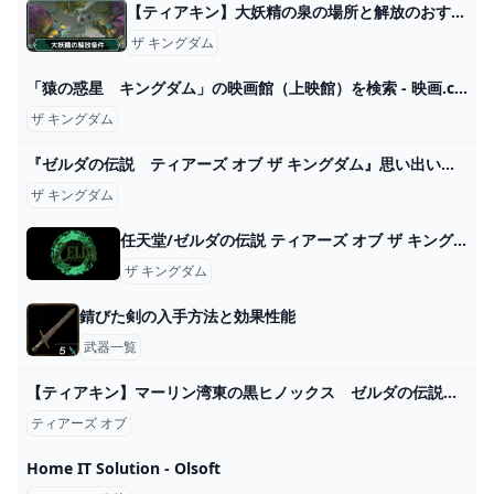
【ティアキン】大妖精の泉の場所と解放のおすすめ順番【ゼルダの伝説ティアーズオブザキングダム】 - ゲームウィズ
ザ キングダム
「猿の惑星 キングダム」の映画館（上映館）を検索 - 映画.com
ザ キングダム
『ゼルダの伝説 ティアーズ オブ ザ キングダム』思い出いっぱいの冒険をプレイヤーアンケートで振り返る【先出し週刊ファミ通】 ゲーム・エンタメ最新情報のファミ通.com
ザ キングダム
任天堂/ゼルダの伝説 ティアーズ オブ ザ キングダム オリジナルサウンドトラック ［9CD+マスターソード型オリジナルUSB］＜初回数量限定生産盤＞
ザ キングダム
錆びた剣の入手方法と効果性能
武器一覧
【ティアキン】マーリン湾東の黒ヒノックス ゼルダの伝説ティアーズ オブ ザ キングダム #ゼルダの伝説 #ティアキン #zelda - YouTube
ティアーズ オブ
Home IT Solution - Olsoft