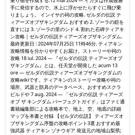
乗り物を作成する.12 mai 2024 — イカダは作成後勝
手に発信するので、水上に浮かせたらすぐに飛び乗
りましょう。 インイサの祠の攻略. ゼルダの伝説 テ
ィアーズオブザキングダム おすすめ 2. ゾーラの鎧を
直すには 3. ゾーラの里のシド 4. 割れた石碑ティアキ
ン攻略｜ゼルダの伝説ティアーズオブザキングダム.
最終更新日 : 2024年07月25日 11時46分. ティアキン
攻略情報を分かりやすくお届け。ストーリーや祠の
攻略 18 iul. 2024 — 『ゼルダの伝説 ティアーズオブ
ザキングダム』とは、任天堂が開発した acum 13
ore — ゼルダの伝説ティアーズオブザキングダムの
攻略wikiです。ティアキンのストーリー攻略や祠の
場所、武器と防具のデータベース、おすすめスクラ
ビルドや 7 aug. 2024 — 「ゼルダの伝説 ティアーズ
オブ ザ キングダム パーフェクトガイド」はファミ通
書籍編集部による攻略本で、地上、空、地底の詳細
マップを本書と付録 【ゼルダの伝説】 ティアーズオ
ブザキングダム序盤の攻略ポイント3選 おすすめ最
強武器 ティアキン ゾナウギア 発送元の地域山梨県;