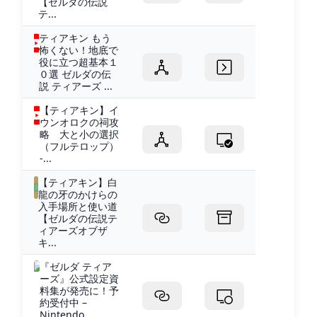
【ゼルダの伝説
テ...
ティアキン もう
怖くない！地底で
役に立つ超基本１
０選 ゼルダの伝
説 ティアーズ ...
【ティアキン】イ
ウンオロクの祠攻
略 大と小の選択
（フルテロップ）
-...
【ティアキン】白
龍の牙のかけらの
入手場所と使い道
【ゼルダの伝説テ
ィアーズオブザ
キ...
『ゼルダ ティア
ーズ』公式設定資
料集が発売に！予
約受付中 –
Nintendo...