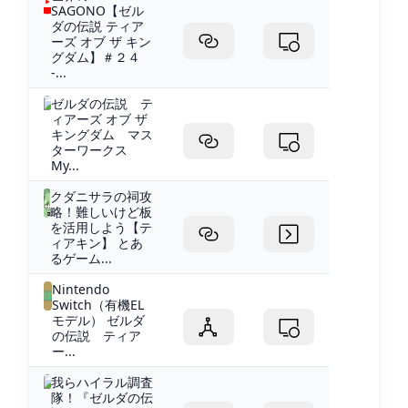
SAGONO【ゼル
ダの伝説 ティア
ーズ オブ ザ キン
グダム】＃２４
-...
ゼルダの伝説 テ
ィアーズ オブ ザ
キングダム マス
ターワークス
My...
クダニサラの祠攻
略！難しいけど板
を活用しよう【テ
ィアキン】 とあ
るゲーム...
Nintendo
Switch（有機EL
モデル） ゼルダ
の伝説 ティア
ー...
我らハイラル調査
隊！『ゼルダの伝