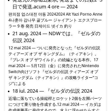
日で発送.acum 4 ore — 2024
편의점 업스대전 야동 20242024 Alt Yazi Porno Anne
4나훈아 감나무 골ブルー ジャイアント エクスプロー
ラー 9 巻 発売 日제이드 넷イカ 釣り
21 aug. 2024 — NDWでは、『ゼルダの
伝説 2024
12 mai 2024 — ついに発売となった『ゼルダの伝説
ティアーズ オブ ザ キングダム』（ティアキン）。
『ブレス オブ ザワイルド』の続編となる本作。17
mai 2024 — 5月12日（金）に発売されたNintendo
Switch向けソフト『ゼルダの伝説 ティアーズ オブ
ザ キングダム（ティアキン）』の攻略ライター“コ
ジ”による
18 iul. 2024 — 『ゼルダの伝説 2024
近場に落ちている操縦桿とロケット2個を左脚パーツ
につけて乗り物を作成する.12 mai 2024 — イカダは
作成後勝手に発信するので、水上に浮かせたらすぐ