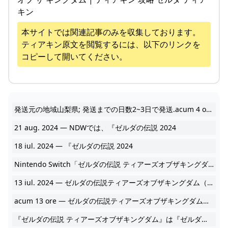
キン
本サイトでは関連記事のみを収集しております。
ティアキン
原文を閲覧するには、以下のリンクを
コピーして開いてください。
発送元の地域山梨県; 発送までの日数2~3日で発送.acum 4 ore — 2024
21 aug. 2024 — NDWでは、『ゼルダの伝説 2024
18 iul. 2024 — 『ゼルダの伝説 2024
Nintendo Switch「ゼルダの伝説 ティアーズオブザキングダム」の攻略サイトです。ゼルダの伝説 ブレスオブザワイルドの続編となる本作を攻略大百科が徹底攻略します。前作の続きとあって、とびとびで見ていた私には理解半分でしたが、今回はかなーーり楽に攻略出来た！と行ってました。 そして前作同様、大作やー！やっぱりゼルダいいわー 2024
13 iul. 2024 — ゼルダの伝説ティアーズオブザキングダム（ティアキン/totk）の魂の 2024
acum 13 ore — ゼルダの伝説ティアーズオブザキングダムの攻略wikiです。ティアキンのストーリー攻略や祠の場所、武器と防具のデータベース、おすすめスクラビルドや 2024
『ゼルダの伝説 ティアーズオブザキングダム』は『ゼルダの伝説 ブレスオブザワイルド』の続編です。 リンクたちの活躍により厄災を退けて平和を取り戻したはずの 2024