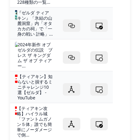
228種類の一覧...
『ゼルダ ティア
キン』「氷結の山
麓洞窟」内「オタ
カカの祠」で「一
身の戦い 計略」...
2024年新作 オブ
ゼルダの伝説 ブ
レス ザ キングダ
ム ザ オブ ティア
ー...
【ティアキン】知
らないと損するミ
ニチャレンジ10
選【ゼルダ】 -
YouTube
【ティアキン攻
略】ハイラル城
「ファントムガノ
ン５体」誰でも簡
単にノーダメージ
で倒...