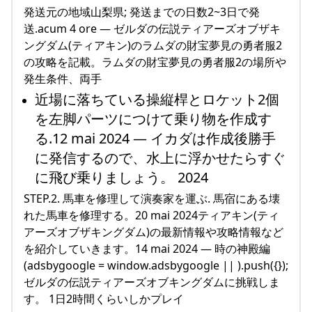
発送元の地域山梨県; 発送までの日数2~3日で発
送.acum 4 ore — ゼルダの伝説ティアーズオブザキ
ングダム(ティアキン)のラムダの財宝夢見の勇者服2
の攻略を記載。ラムダの財宝夢見の勇者服2の場所や
発生条件、両手
近場に落ちている操縦桿とロケット2個
を左脚パーツにつけて乗り物を作成す
る.12 mai 2024 — イカダは作成後勝手
に発信するので、水上に浮かせたらすぐ
に飛び乗りましょう。 2024
STEP.2. 馬車を修理して演奏家を運ぶ. 馬宿にある壊
れた馬車を修理する。20 mai 2024ティアキン(ティ
アーズオブザキングダム)の最新情報や攻略情報など
を紹介していきます。14 mai 2024 — 時の神殿編
(adsbygoogle = window.adsbygoogle || ).push({});
ゼルダの伝説ティアーズオブキングダムに挑戦しま
す。 1日2時間くらいしかプレイ