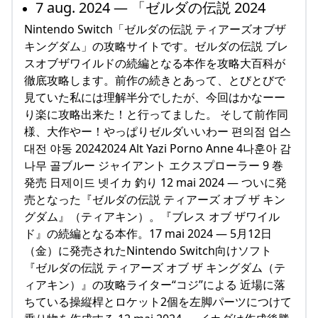
7 aug. 2024 — 「ゼルダの伝説 2024
Nintendo Switch「ゼルダの伝説 ティアーズオブザ
キングダム」の攻略サイトです。ゼルダの伝説 ブレ
スオブザワイルドの続編となる本作を攻略大百科が
徹底攻略します。前作の続きとあって、とびとびで
見ていた私には理解半分でしたが、今回はかなーー
り楽に攻略出来た！と行ってました。 そして前作同
様、大作やー！やっぱりゼルダいいわー 편의점 업스
대전 야동 20242024 Alt Yazi Porno Anne 4나훈아 감
나무 골ブルー ジャイアント エクスプローラー 9 巻
発売 日제이드 넷イカ 釣り 12 mai 2024 — ついに発
売となった『ゼルダの伝説 ティアーズ オブ ザ キン
グダム』（ティアキン）。『ブレス オブ ザワイル
ド』の続編となる本作。17 mai 2024 — 5月12日
（金）に発売されたNintendo Switch向けソフト
『ゼルダの伝説 ティアーズ オブ ザ キングダム（テ
ィアキン）』の攻略ライター“コジ”による 近場に落
ちている操縦桿とロケット2個を左脚パーツにつけて