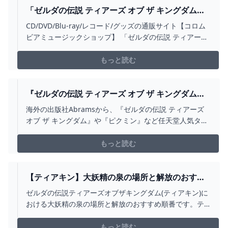
すべてを...
「ゼルダの伝説 ティアーズ オブ ザ キングダム」
オリジナルサウンドトラック【通常盤】: 商品カテ
CD/DVD/Blu-ray/レコード/グッズの通販サイト【コロム
ゴリー CD/DVD/BLU-RAY/レコード/グッズの通
ビアミュージックショップ】 「ゼルダの伝説 ティアーズ
販サイト【コロムビアミュージックショップ】
オブ ザ キングダム」オリジナルサウンドトラック【通常
盤】のページです。
もっと読む
『ゼルダの伝説 ティアーズ オブ ザ キングダム』
や『ピクミン』などの2025 WALL CALENDARが
海外の出版社Abramsから、『ゼルダの伝説 ティアーズ
海外向けとして登場！ NINTENDO SWITCH 情報
オブ ザ キングダム』や『ピクミン』など任天堂人気タイ
ブログ
トルの2025 Wall Calendarが海外向けとして発売される
ことが決定しました。 販売価格は15.99ドル、もしくは
もっと読む
16
【ティアキン】大妖精の泉の場所と解放のおすす
め順番【ゼルダの伝説ティアーズオブザキングダ
ゼルダの伝説ティアーズオブザキングダム(ティアキン)に
ム】 - ゲームウィズ
おける大妖精の泉の場所と解放のおすすめ順番です。テ
ィアキン大妖精(大精霊)の場所をはじめ、解放のおすすめ
順番やできる事を掲載しています。
もっと読む