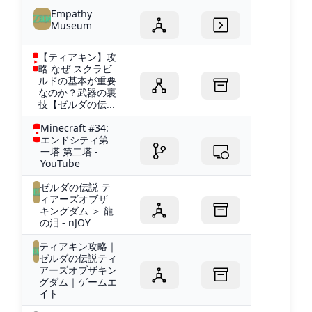
Empathy
Museum
【ティアキン】攻
略 なぜ スクラビ
ルドの基本が重要
なのか？武器の裏
技【ゼルダの伝...
Minecraft #34:
エンドシティ第
一塔 第二塔 -
YouTube
ゼルダの伝説 テ
ィアーズオブザ
キングダム ＞ 龍
の泪 - nJOY
ティアキン攻略｜
ゼルダの伝説ティ
アーズオブザキン
グダム｜ゲームエ
イト