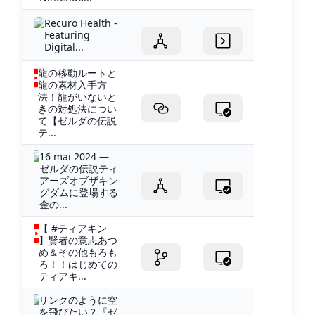
Recuro Health -
Featuring
Digital...
龍の移動ルートと
龍の素材入手方
法！龍がいないと
きの対処法につい
て【ゼルダの伝説
テ...
16 mai 2024 —
ゼルダの伝説ティ
アーズオブザキン
グダムに登場する
金の...
【 #ティアキン
】賢者の意志あつ
め＆その他もろも
ろ！！はじめての
ティアキ...
リンクのように空
を飛びたい？『ゼ