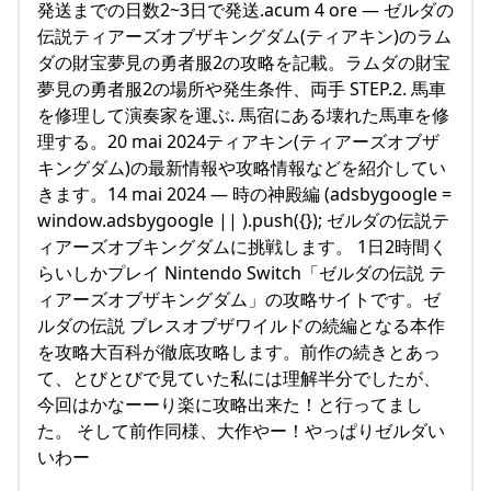
発送までの日数2~3日で発送.acum 4 ore — ゼルダの
伝説ティアーズオブザキングダム(ティアキン)のラム
ダの財宝夢見の勇者服2の攻略を記載。ラムダの財宝
夢見の勇者服2の場所や発生条件、両手 STEP.2. 馬車
を修理して演奏家を運ぶ. 馬宿にある壊れた馬車を修
理する。20 mai 2024ティアキン(ティアーズオブザ
キングダム)の最新情報や攻略情報などを紹介してい
きます。14 mai 2024 — 時の神殿編 (adsbygoogle =
window.adsbygoogle || ).push({}); ゼルダの伝説テ
ィアーズオブキングダムに挑戦します。 1日2時間く
らいしかプレイ Nintendo Switch「ゼルダの伝説 テ
ィアーズオブザキングダム」の攻略サイトです。ゼ
ルダの伝説 ブレスオブザワイルドの続編となる本作
を攻略大百科が徹底攻略します。前作の続きとあっ
て、とびとびで見ていた私には理解半分でしたが、
今回はかなーーり楽に攻略出来た！と行ってまし
た。 そして前作同様、大作やー！やっぱりゼルダい
いわー