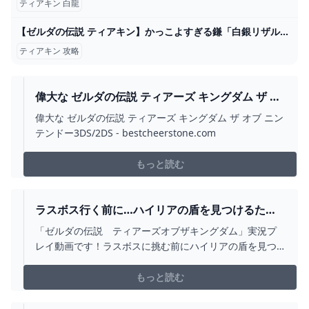
ティアキン 白龍
【ゼルダの伝説 ティアキン】かっこよすぎる鎌「白銀リザルフォスの角」入手方法・性能紹介【ティアーズ オブ ザ キングダム】【Zelda Tears of the Kingdom】 - YouTube
ティアキン 攻略
偉大な ゼルダの伝説 ティアーズ キングダム ザ オ
ブ ニンテンドー3DS/2DS -
偉大な ゼルダの伝説 ティアーズ キングダム ザ オブ ニン
BESTCHEERSTONE.COM
テンドー3DS/2DS - bestcheerstone.com
もっと読む
ラスボス行く前に…ハイリアの盾を見つけるため
に最後のお城探索【ゼルダの伝説 ティアーズ オブ
「ゼルダの伝説 ティアーズオブザキングダム」実況プ
ザ キングダム】PART206 - YOUTUBE
レイ動画です！ラスボスに挑む前にハイリアの盾を見つ
けるため(そして緊張を少しでもなくすため…ｗ)ハイラル
城のお城を探索します。賢者のみんなにも話しかけに行
もっと読む
くよまだ見つけてないものあったんだなぁ…みつあめを今
回のおまけ解説はなしです。祠やミニチャレンジ等ほぼ