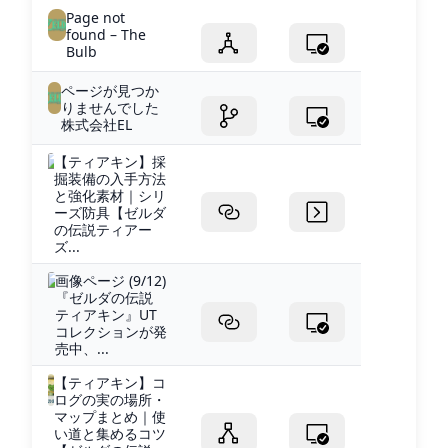
Page not
found – The
Bulb
ページが見つか
りませんでした
株式会社EL
【ティアキン】採
掘装備の入手方法
と強化素材｜シリ
ーズ防具【ゼルダ
の伝説ティアー
ズ...
画像ページ (9/12)
『ゼルダの伝説
ティアキン』UT
コレクションが発
売中、...
【ティアキン】コ
ログの実の場所・
マップまとめ｜使
い道と集めるコツ