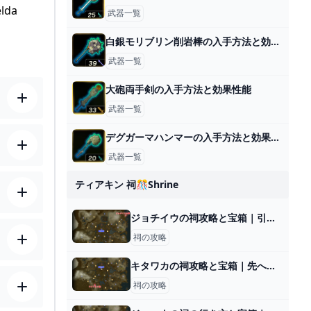
da
武器一覧
白銀モリブリン削岩棒の入手方法と効果性能
武器一覧
大砲両手剣の入手方法と効果性能
武器一覧
デグガーマハンマーの入手方法と効果性能
武器一覧
ティアキン 祠🎊shrine
ジョチイウの祠攻略と宝箱｜引き抜く度胸
祠の攻略
キタワカの祠攻略と宝箱｜先へ繋ぐ道
祠の攻略