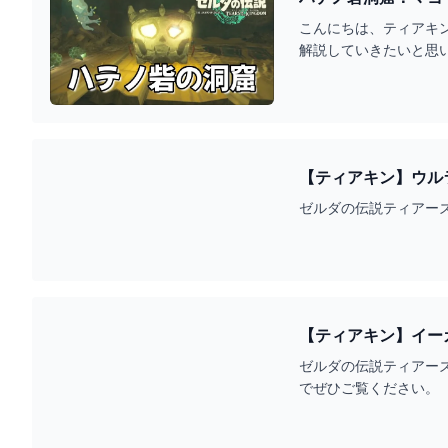
こんにちは、ティアキ
解説していきたいと思
【ティアキン】ウルラ峡谷
#ZELDA - YOUTUBE
ゼルダの伝説ティアーズ
ゼルダの伝説ティアー
でぜひご覧ください。