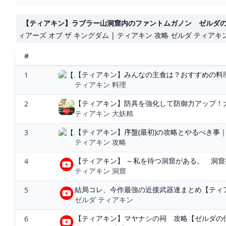
【ティアキン】ラブラー山洞窟内のファントムガノン ゼルダの伝説テ
ィアーズ オブ ザ キングダム | ティアキン 攻略 ゼルダ ティアキ
#
【ティアキン】みんなの主食は？おすすめの料理
1
ティアキン 料理
【ティアキン】防具を強化して防御力アップ！大
2
ティアキン 大妖精
【ティアキン】序盤(最初)の攻略とやるべき事｜
3
ティアキン 攻略
【ティアキン】 ～私を待つ洞窟がある。 洞窟探し
4
ティアキン 洞窟
結局コレ、今作最強の近接武器達まとめ【ティアキ
5
ゼルダ ティアキン
【ティアキン】マヤナシの祠 攻略【ゼルダの伝説】 
6