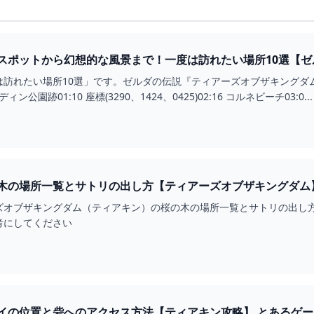
スポットから幻想的な風景まで！一度は訪れたい場所10選【ゼ
TUBE
たい場所10選」です。ゼルダの伝説『ティアーズオブザキングダム』の攻略動画をあげてい
 サーディン公園跡01:10 座標(3290、1424、0425)02:16 コルネビーチ03:0...
ズオブザキングダム（ティアキン）の桜の木の場所一覧とサトリの出し
考にしてください
ハテノ砦洞窟：マヨイの位置と砦へのア