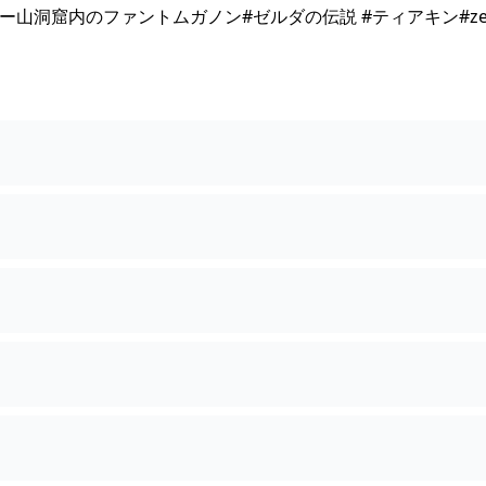
山洞窟内のファントムガノン#ゼルダの伝説 #ティアキン#zel