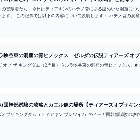
ンの冒険者たち！今日はティアキンのハテノ砦にある謎めいた洞窟につ
います。 この記事では以下の内容について説明します： ハテノ砦の洞
東の洞窟の青ヒノックス ゼルダの伝説ティアーズ オブ ザ キングダム（2周目
 オブ ザ キングダム（2周目）ウルラ峡谷東の洞窟の青ヒノックス。#ゼル
ズオブザキングダム（ティアキン ブレワイ2）のイーガ団幹部試験の攻