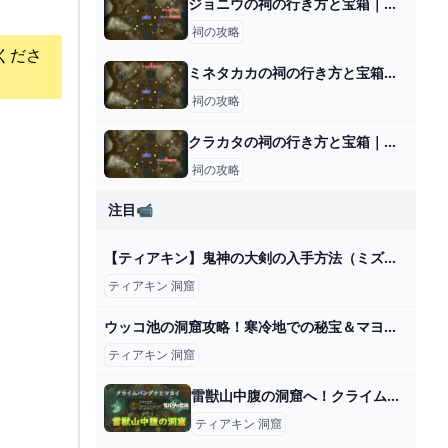
ジョニウの祠の行き方と宝箱｜ラウルの祝福
祠の攻略
くださ
ミネタカカの祠の行き方と宝箱｜ラウルの祝福
祠の攻略
クラカタの祠の行き方と宝箱｜ラウルの祝福
祠の攻略
注目📹
【ティアキン】鬼神の大剣の入手方法（ミズーダ湖の洞窟奥の扉を開ける方法）【ゼルダの伝説ティアーズオブザキングダム】
ティアキン 洞窟
ウッコ池の洞窟攻略！寒冷地での秘宝＆マヨイ発見法【ティアキン】 - YouTube
ティアキン 洞窟
雷獣山中腹の洞窟へ！クライムバンダナの入手場所とマヨイ【ティアキン】 とあるゲームブログの軌跡
ティアキン 洞窟