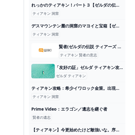
れっかのティアキン！パート３【ゼルダの伝説ティアーズオブザキングダム】 - YouTube
ティアキン 洞窟
デスマウンテン麓の洞窟のマヨイと宝箱【ゼルダの伝説ティアーズオブザキングダム】 - YouTube
ティアキン 洞窟
賢者(ゼルダの伝説 ティアーズ オブ ザ キングダム) - アニヲタWiki(仮) - atwiki（アットウィキ）
ティアキン 賢者の意志
「友好の証」ゼルダ ティアキン攻略「ミニチャレンジ編」【ゼルダの伝説ティアーズオブザキングダム攻略】 GameGamingGames
ゼルダ ティアキン
ティアキン攻略：希少イワロック金策。出現場所と行き方、倒し方のコツ、売り方まとめ【ゼルダ ティアーズ オブ ザ キングダム日記＃61】 - 電撃オンライン
ティアキン 洞窟
Prime Video：エラゴン／遺志を継ぐ者
賢者の遺志
【ティアキン】今更始めたけど敵強いな。序盤はやや死にゲー。 – ゲーム攻略のかけら