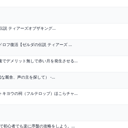
伝説 ティアーズオブザキング...
フ復活【ゼルダの伝説 ティアーズ ...
でデメリット無しで赤い月を発生させる...
な厩舎、声の主を探して） -...
キヨウの祠（フルテロップ）ほこらチャ...
で初心者でも楽に序盤の攻略をしよう。...