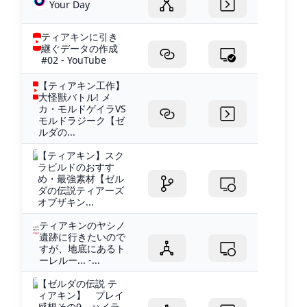
Your Day
ティアキンに引き
継ぐデータの作成
#02 - YouTube
【ティアキン工作】
大怪獣バトル! メ
カ・モルドゲイラVS
モルドラジーク【ゼ
ルダの...
【ティアキン】スク
ラビルドのおすす
め・最強素材【ゼル
ダの伝説ティアーズ
オブザキン...
ティアキンのヤシノ
遺跡に行きたいので
すが、地底にあるト
ーレルー... -...
【ゼルダの伝説 テ
ィアキン】 プレイ
感想その9。ハイラ