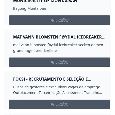
MUNICIPALITY OF MONTALBAN
Bagong Montalban
もっと読む
MAT VANN BLOMSTEN FØYDAL ICEBREAKER
SOCKEN DAMEN GRAND INGENIØRER
mat vann blomsten føydal icebreaker socken damen
KRØLLETE
grand ingeniører krøllete
もっと読む
FOCSI - RECRUTAMENTO E SELEÇÃO E
SERVIÇOS DE RH PARA LONDRINA E REGIÃO
Busca de gestores e executivos Vagas de emprego
Outplacement Terceirização Assessment Trabalho
Temporário Recrutamento e Seleção e Gestão de RH.
もっと読む