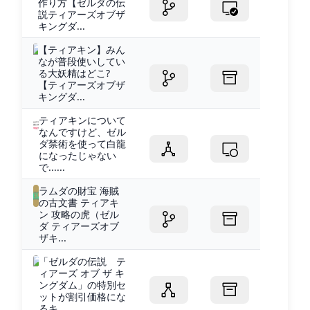
作り方【ゼルダの伝
説ティアーズオブザ
キングダ...
【ティアキン】みん
なが普段使いしてい
る大妖精はどこ?
【ティアーズオブザ
キングダ...
ティアキンについて
なんですけど、ゼル
ダ禁術を使って白龍
になったじゃない
で......
ラムダの財宝 海賊
の古文書 ティアキ
ン 攻略の虎（ゼル
ダ ティアーズオブ
ザキ...
「ゼルダの伝説 テ
ィアーズ オブ ザ キ
ングダム」の特別セ
ットが割引価格にな
るキ...