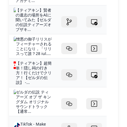
アカデミ...
【ティアキン】賢者
の遺志の場所をAIに
聞いてみた【ゼルダ
の伝説ティアーズオ
ブザキ...
憎悪の御子リリスが
フィーチャーされる
ことになり，「リリ
スって誰？28 iul....
【ティアキン】超簡
単！隠し祠の行き
方！行くだけでクリ
ア！【ゼルダの伝
説】 -...
ゼルダの伝説 ティ
アーズ オブ ザ キン
グダム オリジナル
サウンドトラック
【通常...
TikTok - Make