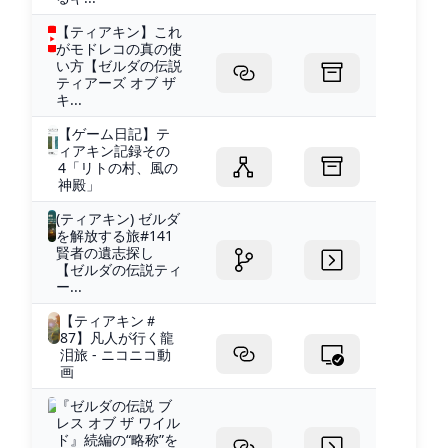
【ティアキン】これ
がモドレコの真の使
い方【ゼルダの伝説
ティアーズ オブ ザ
キ...
【ゲーム日記】テ
ィアキン記録その
4「リトの村、風の
神殿」
(ティアキン) ゼルダ
を解放する旅#141
賢者の遺志探し
【ゼルダの伝説ティ
ー...
【ティアキン＃
87】凡人が行く龍
泪旅 - ニコニコ動
画
『ゼルダの伝説 ブ
レス オブ ザ ワイル
ド』続編の“略称”を