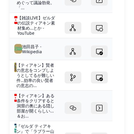
めぐって議論勃発。
「...
【雑談LIVE】ゼルダ
の伝説ティアキン素
材集め…とか -
YouTube
池田昌子 -
Wikipedia
【ティアキン】賢者
の意志をコンプしよ
うとしてるが難しい
件…効率の良い賢者
の意志の...
【ティアキン】ある
条件をクリアすると
洞窟の奥にある隠し
部屋が開くらしい...
＆お...
『ゼルダ ティアキ
ン』で「ラブラー山