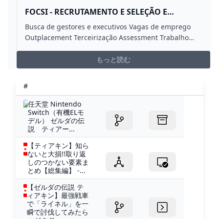
FOCSI - RECRUTAMENTO E SELEÇÃO E
SERVIÇOS DE RH PARA LONDRINA E REGIÃO
Busca de gestores e executivos Vagas de emprego
Outplacement Terceirização Assessment Trabalho
Temporário Recrutamento e Seleção e Gestão de RH.
もっと読む
#
任天堂 Nintendo
Switch（有機ELモ
デル） ゼルダの伝
説 ティアー...
【ティアキン】知ら
ないと大損!!取り返
しのつかない要素ま
とめ【総集編】 -...
【ゼルダの伝説 テ
ィアキン】最強戦車
で「ライネル」を一
瞬で討伐してみたら