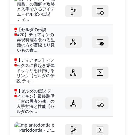
頭島」の謎解き攻略
と入手できるアイテ
ム - ゼルダの伝説
ティ...
【ゼルダの伝説
#20】ティアキンの
再現料理を食べる生
活の方が普段より良
いもの食...
【ティアキン】ヒノ
ックスに寝起き爆弾
ドッキリを仕掛ける
リンク【ゼルダの伝
説 ティ...
【ゼルダの伝説 テ
ィアキン】最終装備
「古の勇者の魂」の
入手方法と性能【ゼ
ルダの伝...
Implantodontia e
Periodontia - Dr....