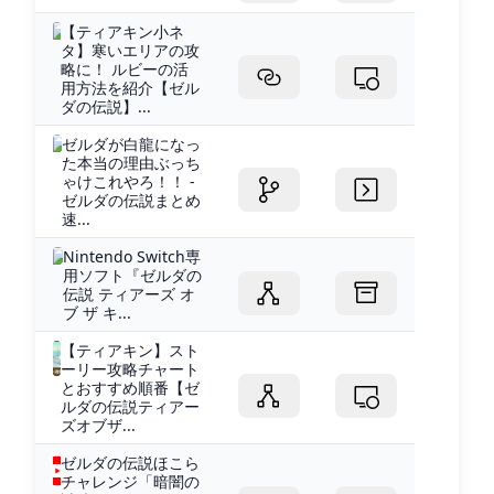
【ティアキン小ネ
タ】寒いエリアの攻
略に！ ルビーの活
用方法を紹介【ゼル
ダの伝説】...
ゼルダが白龍になっ
た本当の理由ぶっち
ゃけこれやろ！！ -
ゼルダの伝説まとめ
速...
Nintendo Switch専
用ソフト『ゼルダの
伝説 ティアーズ オ
ブ ザ キ...
【ティアキン】スト
ーリー攻略チャート
とおすすめ順番【ゼ
ルダの伝説ティアー
ズオブザ...
ゼルダの伝説ほこら
チャレンジ「暗闇の