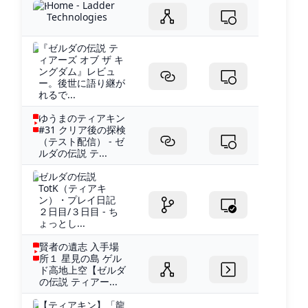
Home - Ladder
Technologies
『ゼルダの伝説 テ
ィアーズ オブ ザ キ
ングダム』レビュ
ー。後世に語り継が
れるで...
ゆうまのティアキン
#31 クリア後の探検
（テスト配信） - ゼ
ルダの伝説 テ...
ゼルダの伝説
TotK（ティアキ
ン）・プレイ日記
２日目/３日目 - ち
ょっとし...
賢者の遺志 入手場
所１ 星見の島 ゲル
ド高地上空【ゼルダ
の伝説 ティアー...
【ティアキン】「龍