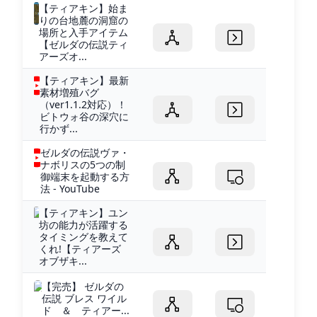
【ティアキン】始ま
りの台地麓の洞窟の
場所と入手アイテム
【ゼルダの伝説ティ
アーズオ...
【ティアキン】最新
素材増殖バグ
（ver1.1.2対応）！
ビトウォ谷の深穴に
行かず...
ゼルダの伝説ヴァ・
ナボリスの5つの制
御端末を起動する方
法 - YouTube
【ティアキン】ユン
坊の能力が活躍する
タイミングを教えて
くれ!【ティアーズ
オブザキ...
【完売】 ゼルダの
伝説 ブレス ワイル
ド ＆ ティアー...