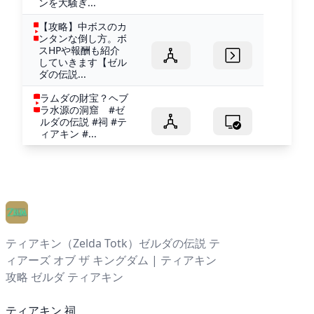
ンを大騒ぎ...
【攻略】中ボスのカ
ンタンな倒し方。ボ
スHPや報酬も紹介
していきます【ゼル
ダの伝説...
ラムダの財宝？ヘブ
ラ水源の洞窟 #ゼ
ルダの伝説 #祠 #テ
ィアキン #...
ティアキン（Zelda Totk）ゼルダの伝説 テ
ィアーズ オブ ザ キングダム | ティアキン
攻略 ゼルダ ティアキン
ティアキン 祠