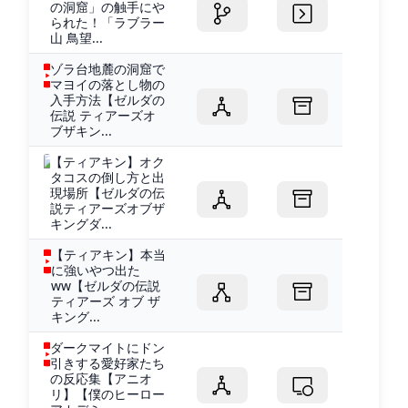
の洞窟」の触手にや
られた！「ラブラー
山 鳥望...
ゾラ台地麓の洞窟で
マヨイの落とし物の
入手方法【ゼルダの
伝説 ティアーズオ
ブザキン...
【ティアキン】オク
タコスの倒し方と出
現場所【ゼルダの伝
説ティアーズオブザ
キングダ...
【ティアキン】本当
に強いやつ出た
ww【ゼルダの伝説
ティアーズ オブ ザ
キング...
ダークマイトにドン
引きする愛好家たち
の反応集【アニオ
リ】【僕のヒーロー