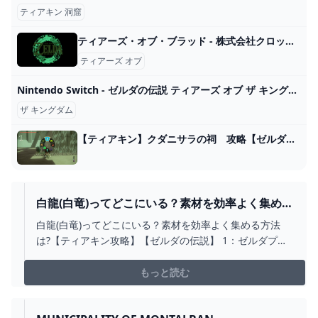
ティアキン 洞窟
ティアーズ・オブ・ブラッド - 株式会社クロックワークス - THE KLOCKWORX
ティアーズ オブ
Nintendo Switch - ゼルダの伝説 ティアーズ オブ ザ キングダムの通販 by ta-tos shop｜ニンテンドースイッチならラクマ
ザ キングダム
【ティアキン】クダニサラの祠 攻略【ゼルダの伝説】 - YouTube
白龍(白竜)ってどこにいる？素材を効率よく集める
方法は?【ティアキン攻略】【ゼルダの伝説】｜ス
白龍(白竜)ってどこにいる？素材を効率よく集める方法
プラトゥーンまとめアンテナ
は?【ティアキン攻略】【ゼルダの伝説】 1：ゼルダプレ
イヤーさんゼルドラ（白龍）ってどこ飛んでいますか？
マスターソードを抜いた後、鳥望台から飛んでもどこに
もっと読む
も見当たりませ