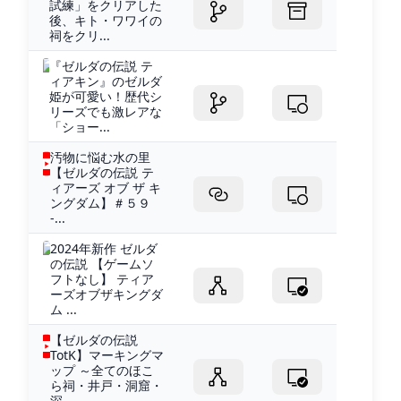
試練」をクリアした
後、キト・ワワイの
祠をクリ...
『ゼルダの伝説 テ
ィアキン』のゼルダ
姫が可愛い！歴代シ
リーズでも激レアな
「ショー...
汚物に悩む水の里
【ゼルダの伝説 テ
ィアーズ オブ ザ キ
ングダム】＃５９
-...
2024年新作 ゼルダ
の伝説 【ゲームソ
フトなし】 ティア
ーズオブザキングダ
ム ...
【ゼルダの伝説
TotK】マーキングマ
ップ ～全てのほこ
ら祠・井戸・洞窟・
深...