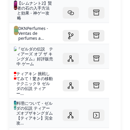
【レムナント2】賢
者の石の入手方法
と効果 - 神ゲー攻
略
DKNPerfumes -
Ventas de
perfumes a...
『ゼルダの伝説 テ
ィアーズ オブ ザ キ
ングダム』好評販売
中 ゲーム
ティアキン 挑戦し
てみて！驚きの移動
テクニック９ ゼル
ダの伝説 ティア
ー...
料理について - ゼル
ダの伝説 ティアー
ズオブザキングダム
【ティアキン】完全
攻...