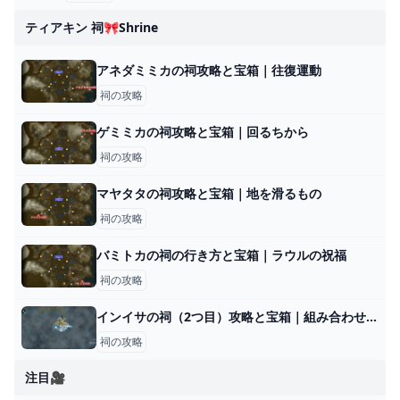
ティアキン 祠🎀shrine
アネダミミカの祠攻略と宝箱｜往復運動
祠の攻略
ゲミミカの祠攻略と宝箱｜回るちから
祠の攻略
マヤタタの祠攻略と宝箱｜地を滑るもの
祠の攻略
バミトカの祠の行き方と宝箱｜ラウルの祝福
祠の攻略
インイサの祠（2つ目）攻略と宝箱｜組み合わせる力
祠の攻略
注目🎥