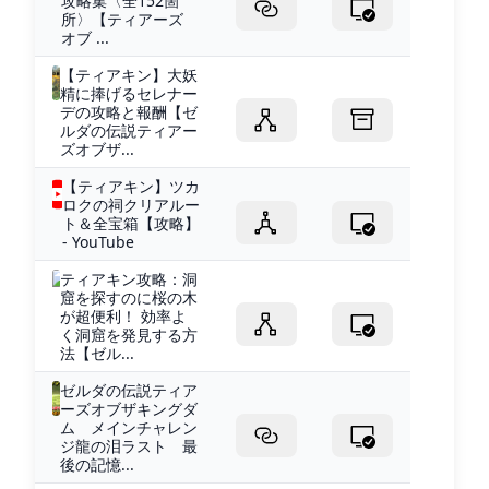
攻略集〈全152箇
所〉【ティアーズ
オブ ...
【ティアキン】大妖
精に捧げるセレナー
デの攻略と報酬【ゼ
ルダの伝説ティアー
ズオブザ...
【ティアキン】ツカ
ロクの祠クリアルー
ト＆全宝箱【攻略】
- YouTube
ティアキン攻略：洞
窟を探すのに桜の木
が超便利！ 効率よ
く洞窟を発見する方
法【ゼル...
ゼルダの伝説ティア
ーズオブザキングダ
ム メインチャレン
ジ龍の泪ラスト 最
後の記憶...