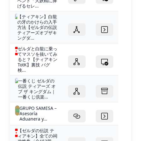
ベント「大妖精に捧
げるセレ...
【ティアキン】白龍
の牙のかけらの入手
方法【ゼルダの伝説
ティアーズオブザキ
ングダ...
ゼルダと白龍に乗っ
てマスソを抜いてみ
ると？【ティアキン
TotK】裏技 バグ
検...
一番くじ ゼルダの
伝説 ティアーズ オ
ブ ザ キングダム｜
一番くじ倶楽...
GRUPO SAMESA –
Asesoría
Aduanera y...
【ゼルダの伝説 テ
ィアキン】全ての祠