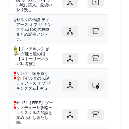
ル城に突入。最後の
やり残し...
ゼルダの伝説 ティ
アーズ オブ ザ キン
グダム(ToK)の攻略
まとめ記事アンテ
ナ...
【ティアキン】ゼ
ルダ姫と龍の泪
【ストーリーネタ
バレ考察】
リンク、家を買う
🏠【ゼルダの伝説
ティアーズ オブ ザ
キングダム】#12
-...
#1151【FFBE】ダー
クメデューサ攻略〜
クリスタルの加護と
集められし者たち
縛...