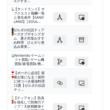
エグすぎ...
【サンドランド】サ
ブクエスト報酬一覧
と発生条件【SAND
LAND】│KOUs...
ゼルダの伝説ティア
ーズオブザキングダ
ム 暑さ対策おすす
め料理 ひんやり煮
込み果実...
Nintendo ゲームソ
フト買取/ ゲーム機
買取/家電買取/携...
【ポーチに必須】探
索が楽になる！絶対
に持つべき最強料理
12選【ゼルダの伝説
ティ...
【ティアキン】防具
を強化して防御力ア
ップ！大妖精解放イ