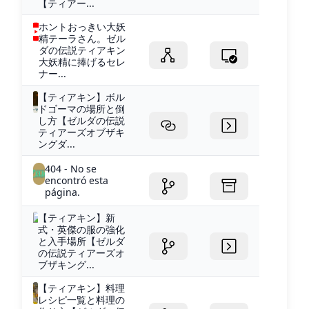
【ティアー...
ホントおっきい大妖
精テーラさん。ゼル
ダの伝説ティアキン
大妖精に捧げるセレ
ナー...
【ティアキン】ボル
ドゴーマの場所と倒
し方【ゼルダの伝説
ティアーズオブザキ
ングダ...
404 - No se
encontró esta
página.
【ティアキン】新
式・英傑の服の強化
と入手場所【ゼルダ
の伝説ティアーズオ
ブザキング...
【ティアキン】料理
レシピ一覧と料理の