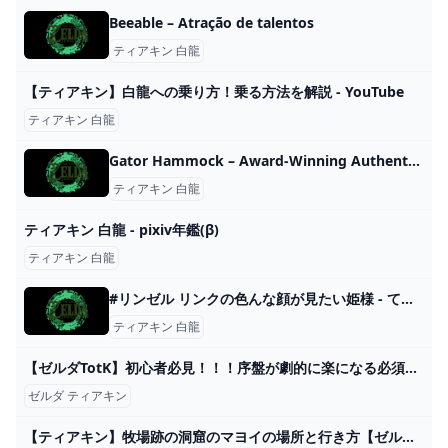
Beeable – Atração de talentos
ティアキン 白龍
【ティアキン】白龍への乗り方！乗る方法を解説 - YouTube
ティアキン 白龍
Gator Hammock – Award-Winning Authentic Florida Hot Sauces & Seasonings
ティアキン 白龍
ティアキン 白龍 - pixiv年鑑(β)
ティアキン 白龍
#リンゼル リンクの色んな顔が見たい姫様 - てらいちごのマンガ #ティアーズオブザキングダム #ゼルダの伝説 - pixiv
ティアキン 白龍
【ゼルダTotK】初心者必見！！！序盤が劇的に楽になる必須級のテクニックを10個紹介！！！【ゼルダの伝説 ティアーズオブザキングダム】【攻略・解説】 - YouTube
ゼルダ ティアキン
【ティアキン】牧場跡の洞窟のマヨイの場所と行き方【ゼルダの伝説ティアーズオブザキングダム】｜ゲームエイト