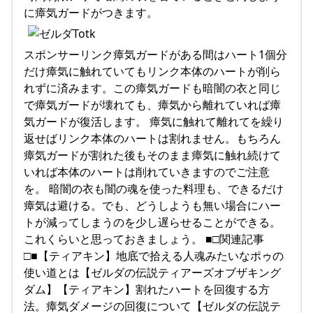
に瘴気ガードがつきます。
スポンサーリンク瘴気ガードがある間はハート1個分
だけ瘴気に触れていてもリンク本体のハートが削ら
れずに済みます。この瘴気ガードも暗闇の衣と同じ
で瘴気ガードが壊れても、瘴気から離れていれば瘴
気ガードが復活します。 瘴気に触れて離れてを繰り
返せばリンク本体のハートは割れません。もちろん
瘴気ガードが割れた後もそのまま瘴気に触れ続けて
いれば本体のハートは削れていきますのでご注意
を。 暗闇の衣も闇の魂を使った料理も、できるだけ
瘴気は避ける。でも、どうしようも無い場合にハー
トが減ってしまうのを少し遅らせることができる。
これくらいと思っておきましょう。 ■□関連記事
□■【ティアキン】地底で拾える人魂みたいなポゥの
使い道とは【ゼルダの伝説ティアーズオブザキング
ダム】【ティアキン】割れたハートを回復する方
法。瘴気ダメージの回復について【ゼルダの伝説テ