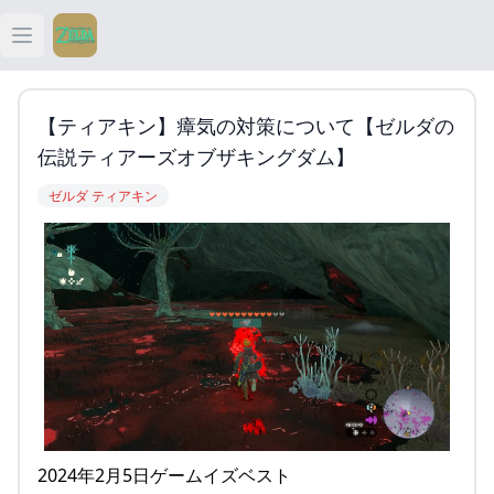
Open main menu
ティアキン
【ティアキン】瘴気の対策について【ゼルダの
ティアキン 祠
伝説ティアーズオブザキングダム】
ゼルダ ティアキン
ティアキン 武器
ティアキン 攻略
2024年2月5日ゲームイズベスト