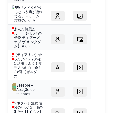
FF9リメイクが出
るという噂が流れ
てる。 – ゲーム
攻略のかけら
あんた何歳だ
よ…！【ゼルダの
伝説 ティアーズ
オブ ザ キングダ
ム】＃６ -...
【ティアキン】余
ったアイテムを有
効活用しよう！マ
モノの面白い倒し
方8選【ゼルダ
の...
Beeable –
Atração de
talentos
※ネタバレ注意 冒
険の記憶15：龍の
泪その11イベント