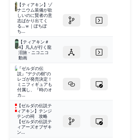
【ティアキン】ゾ
ナニウム装備が欲
しいのに賢者の意
志ばかり出てく
る…ｗ｜ぽちぽ
ち...
【ティアキン＃
4】凡人が行く龍
泪旅 - ニコニコ
動画
『ゼルダの伝
説』“デクの樹”の
レゴが発売決定！
ミニフィギュアも
付属し、『時のオ
カ...
【ゼルダの伝説テ
ィアキン】テンジ
テンの祠 攻略
【ゼルダの伝説テ
ィアーズオブザキ
ン...