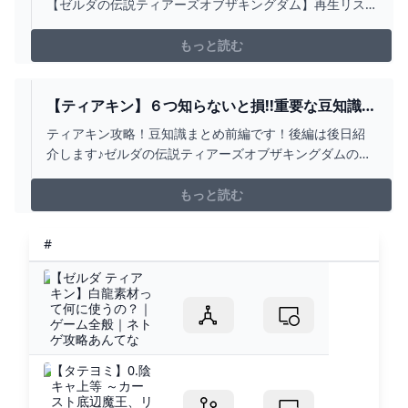
【ゼルダの伝説ティアーズオブザキングダム】再生リス
トに動画まとめました。良かったら、観て頂けると嬉し
いです(^ω^*)⇩ のURLは再生リストのリンクです(^ω^*)
もっと読む
https://www.youtube.com/playlist?list=PLw30CFIEv9...
【ティアキン】６つ知らないと損!!重要な豆知識ま
とめ前編!!【ティアーズオブザキングダム】 -
ティアキン攻略！豆知識まとめ前編です！後編は後日紹
YOUTUBE
介します♪ゼルダの伝説ティアーズオブザキングダムの最
新情報や攻略メインのチャンネルです！◆ティアキンお
すすめ動画◆・常に大量所持必須級の４種アイテム大量
もっと読む
入手まとめhttps://youtu.be/2QtXjL06vDE・キースの目
玉無限獲得方法https://yo...
#
【ゼルダ ティア
キン】白龍素材っ
て何に使うの？｜
ゲーム全般｜ネト
ゲ攻略あんてな
【タテヨミ】0.陰
キャ上等 ～カー
スト底辺魔王、リ