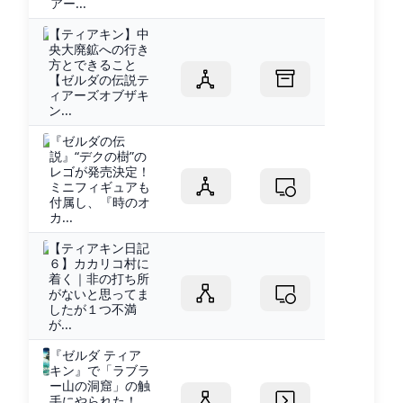
アー...
【ティアキン】中
央大廃鉱への行き
方とできること
【ゼルダの伝説テ
ィアーズオブザキ
ン...
『ゼルダの伝
説』“デクの樹”の
レゴが発売決定！
ミニフィギュアも
付属し、『時のオ
カ...
【ティアキン日記
６】カカリコ村に
着く｜非の打ち所
がないと思ってま
したが１つ不満
が...
『ゼルダ ティア
キン』で「ラブラ
ー山の洞窟」の触
手にやられた！