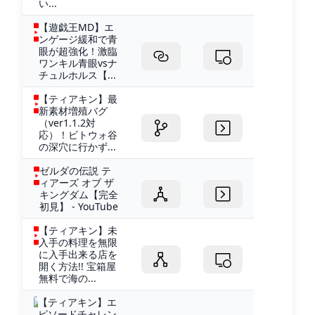
い...
【遊戯王MD】エ
ンゲージ緩和で青
眼が超強化！激臨
ワンキル青眼vsナ
チュルホルス【...
【ティアキン】最
新素材増殖バグ
（ver1.1.2対
応）！ビトウォ谷
の深穴に行かず...
ゼルダの伝説 テ
ィアーズ オブ ザ
キングダム【完全
初見】 - YouTube
【ティアキン】未
入手の料理を無限
に入手出来る店を
開く方法!! 宝箱屋
無料で海の...
【ティアキン】エ
ピソードチャレン