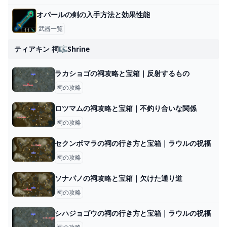
オパールの剣の入手方法と効果性能
武器一覧
ティアキン 祠🎼shrine
ラカショゴの祠攻略と宝箱｜反射するもの
祠の攻略
ロツマムの祠攻略と宝箱｜不釣り合いな関係
祠の攻略
セクンボマラの祠の行き方と宝箱｜ラウルの祝福
祠の攻略
ソナパノの祠攻略と宝箱｜欠けた通り道
祠の攻略
シハジョゴウの祠の行き方と宝箱｜ラウルの祝福