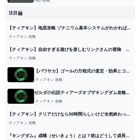
祠の攻略
注目🎬
【ティアキン】地底攻略 ゾナニウム基本システムがわかれば探索が楽しい 裏技【ゼルダの伝説 ティアーズ オブ ザ キングダム】 - YouTube
ティアキン 攻略
【ティアキン】自由すぎる遊びを楽しむリンクさんの冒険 ６５話【ドリカラ】【ボイスピ実況ゼルダの伝説ティアーズオブザキングダムTotK】 - YouTube
ティアキン 攻略
【パワサカ】ゴールの方程式の査定・効果とコツを入手できるキャラ【パワフルサッカー】 - ゲームウィズ
ティアキン 攻略
ゼルダの伝説ティアーズオブザキングダム攻略Wiki・ティアキン -SAMURAI GAMERS -
ティアキン 攻略
【ティアキン】クリアだけなら50時間らしいけど全然終わってない件。みんなのプレイ時間はどれくらい?【ティアーズオブザキングダム】 ゼルダの伝説ティアーズオブザキングダム(ティアキン)攻略まとめ-コログ速報
ティアキン 攻略
『キングダム』成蟜（せいきょう）とは？彼はどうして成長できたのか？ アニメイトタイムズ