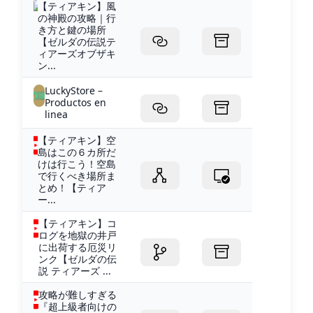
【ティアキン】風
の神殿の攻略｜行
き方と鍵の場所
【ゼルダの伝説テ
ィアーズオブザキ
ン...
LuckyStore –
Productos en
linea
【ティアキン】空
島はこの６カ所だ
けは行こう！空島
で行くべき場所ま
とめ！【ティア
ー...
【ティアキン】コ
ログを地獄の井戸
に出荷する厄災リ
ンク【ゼルダの伝
説 ティアーズ ...
攻略が難しすぎる
『超上級者向けの