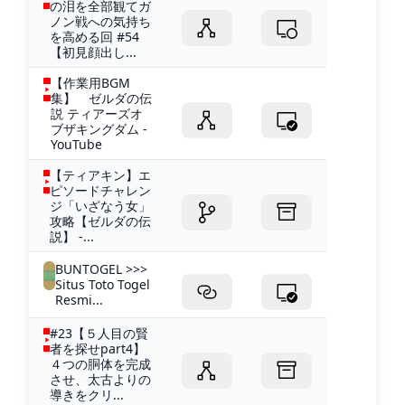
の泪を全部観てガ
ノン戦への気持ち
を高める回 #54
【初見顔出し...
【作業用BGM
集】 ゼルダの伝
説 ティアーズオ
ブザキングダム -
YouTube
【ティアキン】エ
ピソードチャレン
ジ「いざなう女」
攻略【ゼルダの伝
説】 -...
BUNTOGEL >>>
Situs Toto Togel
Resmi...
#23【５人目の賢
者を探せpart4】
４つの胴体を完成
させ、太古よりの
導きをクリ...