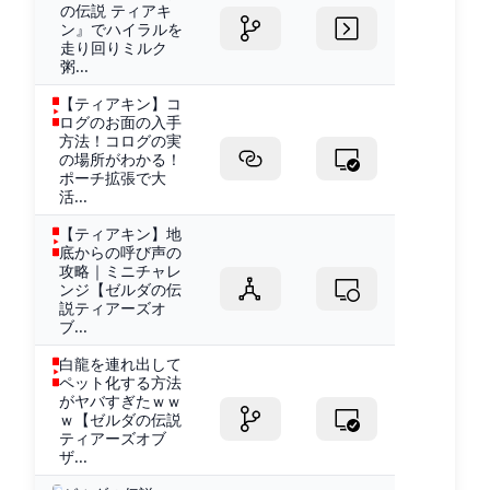
の伝説 ティアキ
ン』でハイラルを
走り回りミルク
粥...
【ティアキン】コ
ログのお面の入手
方法！コログの実
の場所がわかる！
ポーチ拡張で大
活...
【ティアキン】地
底からの呼び声の
攻略｜ミニチャレ
ンジ【ゼルダの伝
説ティアーズオ
ブ...
白龍を連れ出して
ペット化する方法
がヤバすぎたｗｗ
ｗ【ゼルダの伝説
ティアーズオブ
ザ...