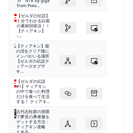
カ NTR by giga
from Pixiv...
【ゼルダの伝説】
１分でわかる白龍
の素材回収法！！
【ティアキン】
-...
【ティアキン】龍
の泪をクリア後に
インパがいる場所
【ゼルダの伝説テ
ィアーズオブザ
キ...
【ゼルダの伝説
#1】ティアキン
の中で食べた料理
だけを食べて生活
する！ ティアキ...
古代石柱群の洞窟
で夢見の勇者服を
ゲットする方法：
ティアキン攻略
とある...