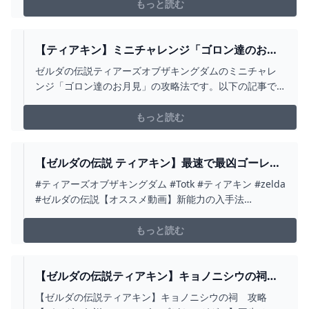
totk/dungeons/5296
もっと読む
【ティアキン】ミニチャレンジ「ゴロン達のお月
見」 攻略【ゼルダの伝説】 - YOUTUBE
ゼルダの伝説ティアーズオブザキングダムのミニチャレ
ンジ「ゴロン達のお月見」の攻略法です。以下の記事で
詳細な解説を行っています。
https://gamepedia.jp/zelda-totk/challenges/12357
もっと読む
【ゼルダの伝説 ティアキン】最速で最凶ゴーレム
を”仲間”にする攻略方法を徹底解説！「太古より
#ティアーズオブザキングダム #Totk #ティアキン #zelda
の導き編」【ゼルダの伝説ティアーズオブザキン
#ゼルダの伝説【オススメ動画】新能力の入手法
グダム】【まがれつ】 - YOUTUBE
https://youtu.be/4-Vvd68TRQcマスターソード入手法
https://youtu.be/vv3gH0X_k_kダークリンク入手法
もっと読む
https://youtu.be/r6xdYau...
【ゼルダの伝説ティアキン】キョノニシウの祠
攻略【ゼルダの伝説ティアーズオブザキングダ
【ゼルダの伝説ティアキン】キョノニシウの祠 攻略
ム】 - YOUTUBE