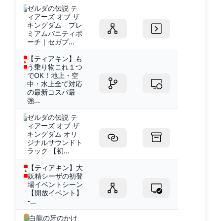
ゼルダの伝説 テ
ィアーズ オブ ザ
キングダム プレ
ミアムバニティポ
ーチ｜セガプ...
【ティアキン】も
う乗り物これ１つ
でOK！地上・空
中・水上全て対応
の最新コスパ最
強...
ゼルダの伝説 テ
ィアーズ オブ ザ
キングダム オリ
ジナルサウンドト
ラック 【初...
【ティアキン】大
妖精シーザの初登
場イベントシーン
【開放イベント】
-...
白龍の牙のかけ