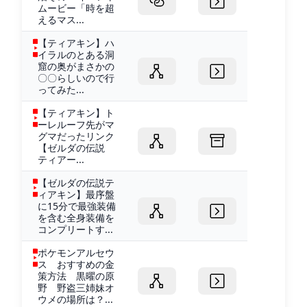
ムービー「時を超
えるマス...
【ティアキン】ハ
イラルのとある洞
窟の奥がまさかの
〇〇らしいので行
ってみた...
【ティアキン】ト
ーレルーフ先がマ
グマだったリンク
【ゼルダの伝説
ティアー...
【ゼルダの伝説テ
ィアキン】最序盤
に15分で最強装備
を含む全身装備を
コンプリートす...
ポケモンアルセウ
ス おすすめの金
策方法 黒曜の原
野 野盗三姉妹オ
ウメの場所は？...