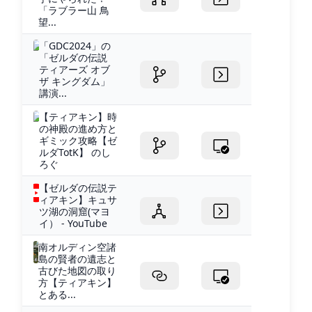
「ラブラー山 鳥
望...
「GDC2024」の
「ゼルダの伝説
ティアーズ オブ
ザ キングダム」
講演...
【ティアキン】時
の神殿の進め方と
ギミック攻略【ゼ
ルダTotK】 のし
ろぐ
【ゼルダの伝説テ
ィアキン】キュサ
ツ湖の洞窟(マヨ
イ） - YouTube
南オルディン空諸
島の賢者の遺志と
古びた地図の取り
方【ティアキン】
とある...