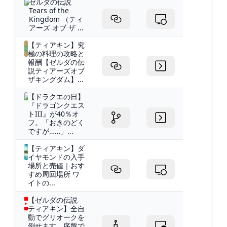
ゼルダの伝説
Tears of the
Kingdom （ティ
アーズ オブ ザ ...
【ティアキン】究
極の料理の攻略と
報酬【ゼルダの伝
説ティアーズオブ
ザキングダム】...
【ドラクエの日】
『ドラゴンクエス
トIII』が40％オ
フ。「おきのどく
ですが……」...
【ティアキン】ダ
イヤモンドの入手
場所と売値｜おす
すめ周回場所 ワ
イトの...
【ゼルダの伝説
ティアキン】全自
動でグリオークを
倒せます。序盤で