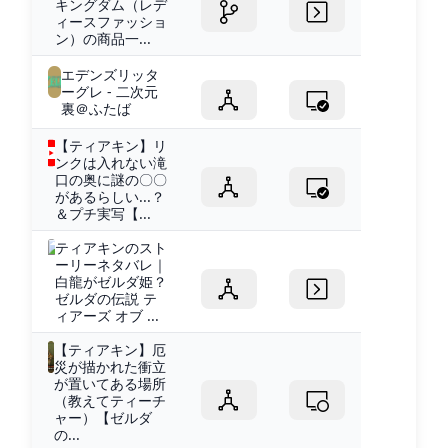
キングダム（レデ
ィースファッショ
ン）の商品一...
エデンズリッタ
ーグレ - 二次元
裏＠ふたば
【ティアキン】リ
ンクは入れない滝
口の奥に謎の〇〇
があるらしい...？
＆プチ実写【...
ティアキンのスト
ーリーネタバレ｜
白龍がゼルダ姫？
ゼルダの伝説 テ
ィアーズ オブ ...
【ティアキン】厄
災が描かれた衝立
が置いてある場所
（教えてティーチ
ャー）【ゼルダ
の...