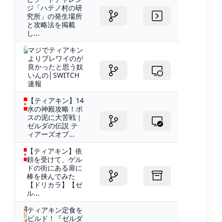
ジ「ハテノ村の研
究所」の発生場所
と攻略法を掲載
し...
マジでティアキン
よりブレワイのが
良かったと思う奴
いんの│SWITCH
速報
【ティアキン】14
水の神殿攻略！ボ
スの泥に大苦戦｜
ゼルダの伝説 テ
ィアーズオブ...
【ティアキン】依
頼を受けて、ゲル
ドの街にある扉に
棒を挟んでみた
【ドリカラ】【ゼ
ル...
ティアキン定食を
ビルド！『ゼルダ