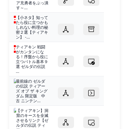
ア充勇者をぶっ潰
す～...
【小ネタ】知って
たら役に立つかも
しれない料理の秘
密２選【ティアキ
ン】 -...
ティアキン 戦闘
がカンタンにな
る！序盤から役に
立つバトル基本９
選 ゼルダの伝説
...
最前線の ゼルダ
の伝説 ティアー
ズ オブ ザ キング
ダム 限定版 中
古 ニンテン...
【ティアキン】洞
窟のキースを全滅
させるリンク【ゼ
ルダの伝説 ティ