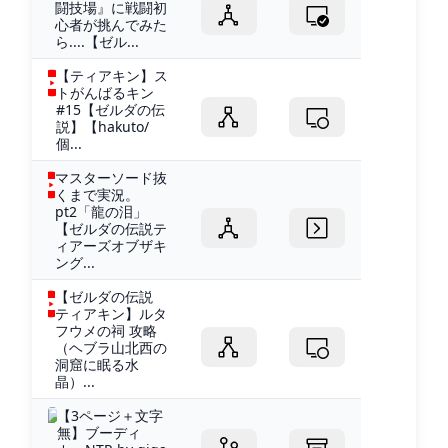
闘技場』に戦闘初
心者が挑んでみた
ら....【ゼル...
【ティアキン】ス
トがんばるキン
#15【ゼルダの伝
説】【hakuto/
個...
マスターソード抜
くまで実況。
pt2「龍の泪」
【ゼルダの伝説テ
ィアーズオブザキ
ング...
【ゼルダの伝説
ティアキン】ルタ
フウメの祠 攻略
（ヘブラ山北西の
洞窟に眠る水
晶）...
【3ページ＋文字
無】ブーディ