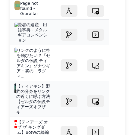
Page not
found -
Gibraltar
賢者の遺産 - 用
語事典 - メタル
ギアコンベンシ
ョン
リンクのように空
を飛びたい？『ゼ
ルダの伝説 ティ
アキン』ゾナウギ
ア・翼の「ラグ
マ...
【ティアキン】盟
約の分身をリンク
の近くに呼ぶ方法
【ゼルダの伝説テ
ィアーズオブザ
キ...
【ティアーズ オ
ブ ザ キングダ
ム】BotWの続編