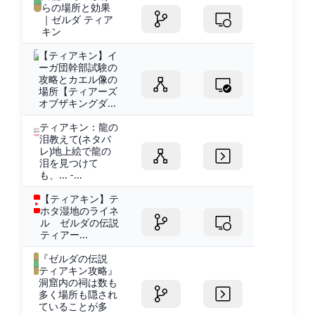
らの場所と効果
｜ゼルダ ティア
キン
【ティアキン】イ
ーガ団幹部試験の
攻略とカエル像の
場所【ティアーズ
オブザキングダ...
ティアキン：龍の
泪教えて(ネタバ
レ)地上絵で龍の
泪を見つけて
も、... -...
【ティアキン】テ
ホタ湿地のライネ
ル ゼルダの伝説
ティアー...
『ゼルダの伝説
ティアキン攻略』
洞窟内の祠は数も
多く場所も隠され
ていることが多