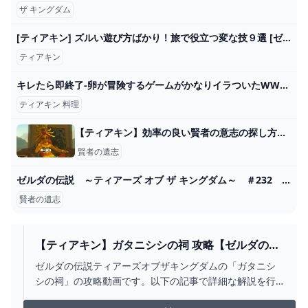
ザ キングダム
[ティアキン] ズルい遊び方ばかり！旅で役立つ変な技９選 [ゼルダの伝説 ティアーズ オブ ザ キングダム] - YouTube
ティアキン
キレたら即終了-卵が冒険するゲームがかなりイラついたWWW【LOST EGG】 - YouTube
ティアキン 料理
【ティアキン】効率の良い賢者の意志の探し方は？ ゼルダの伝説ティアキンまとめっち ゼルダの伝説ティアーズ オブ ザ キングダム
賢者の遺志
ゼルダの伝説 ～ティアーズ オブ ザ キングダム～ ＃232 賢者の遺志を探して空島探索！ - YouTube
賢者の遺志
【ティアキン】ガタニシシの祠 攻略【ゼルダの伝
説】 - YOUTUBE
ゼルダの伝説ティアーズオブザキングダムの「ガタニシ
シの祠」の攻略動画です。以下の記事で詳細な解説を行
っています。https://gamepedia.jp/zelda-