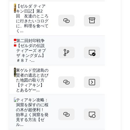
【ゼルダ ティア
キン日記】第2
回 友達のところ
に行きたいコログ
に、料理を食べて
く...
第二回封印戦争
【ゼルダの伝説
ティアーズ オブ
ザ キングダム】
＃８７ -...
東ゲルド空諸島の
賢者の遺志と古び
た地図の取り方
【ティアキン】
とあるゲー...
ティアキン攻略：
洞窟を探すのに桜
の木が超便利！
効率よく洞窟を発
見する方法【ゼ
ル...