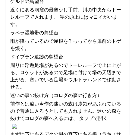
ゲルドの鳥望台
近くにある洞窟の最奥少し手前、川の中央からトー
レルーフで入れます。 滝の頭上にはマヨイがいま
す。
ラベラ湿地帯の鳥望台
雨が降っているので屋根を作っってから扉前のトゲ
を焼く。
ドイブラン遺跡の鳥望台
周りに浮遊足場があるのでトーレルーフで上に上が
る、ロケットがあるので足場に付けて塔の天辺まで
上がる。塞いでいる足場をウルトラハンドで移動さ
せる。
迷いの森の抜け方（コログの森の行き方）
前作とは違い今作の迷いの森は瘴気があふれている
ので普通に入ろうとしても入れません。迷いの森を
抜けてコログの森へ入るには、 タップで開く
まず地下にあるデクの樹の真下にある根（ラキノサ