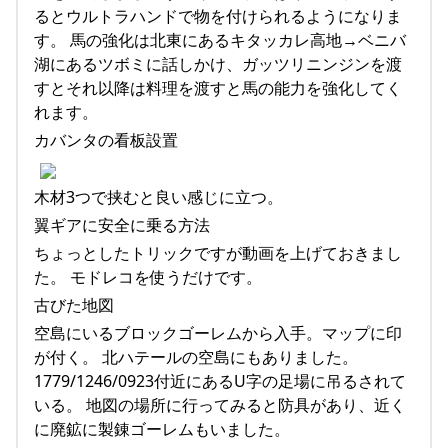
るとウルトラハンドで物を付けられるようになりま
す。 馬の強化は北東にあるキタッカレ高地→ベニバ
湖にあるツボミに話しかけ、ガッツリニンジンを渡
すとそれ以降は料理を渡すと馬の能力を強化してく
れます。
カバンタの看板設置
木材3つで挟むと良い感じに立つ。
翼ギアに安全に乗る方法
ちょっとしたトリックですが動画を上げておきまし
た。 モドレコを使うだけです。
古びた地図
空島にいるブロックゴーレムから入手。マップに印
が付く。 北ハテールの空島にもありました。
1779/1246/0923付近にあるU字の足場に吊るされて
いる。 地図の場所に行ってみると防具があり、近く
に廃鉱に製錬ゴーレムもいました。