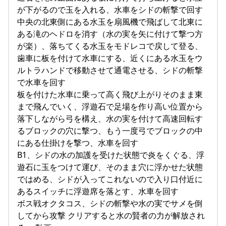
が下がるので玉を入れる、水車をシドの斬撃で回す
中央の北東側にある水玉を扇風機で飛ばして北東に
ある滝のヘドロを消す（水の実を矢に付けて撃つ方
が楽）、落ちてくる水玉をモドレコで戻して登る、
歯車に板を付けて水車にする、近くにある水玉をウ
ルトラハンドで移動させて通電させる、シドの斬撃
で水車を回す
板を付けた水車に乗って高く飛び上がりそのまま東
まで飛んでいく、浮遊石で足場を作り高い位置から
落下しながら弓を構え、水の実を付けて高速回転す
るブロックの穴に撃つ、もう一度弓でブロックの中
にある仕掛けを撃つ、水車を回す
B1、シドの水の加護を受けた状態で炎をくぐる、浮
遊石に玉をつけて運び、そのまま穴に浮かせた状態
ではめる、シドが入ってこれないので入り口付近に
あるスイッチに浮遊席を落とす、水車を回す
ボス戦オクタコス、シドの斬撃や水の実でサメを倒
してから攻撃 クリアすると水の賢者の力が解放され