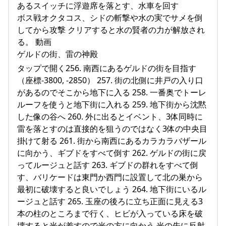
あるスイッチに浮遊席を落とす、水車を回す
ボス戦オクタコス、シドの斬撃や水の実でサメを倒
してから攻撃 クリアすると水の賢者の力が解放され
る。 動画
ゲルドの街、雷の神殿
タップで開く256. 南西にあるゲルドの街を目指す
（座標-3800, -2850） 257. 街の北側に井戸の入り口
があるのでそこから地下に入る 258. 一番奥でトーレ
ルーフを使うと地下街に入れる 259. 地下街から沈黙
した像の谷へ 260. 外に出るとイベント、3体同時に
雷を落とすのは直接的を狙うのではなく3体の中央目
掛けて射る 261. 街から南西にあるカラカラバザール
に向かう、ギブドをすべて倒す 262. ゲルドの街に戻
ってルージュと話す 263. ギブドの群れをすべて倒
す、バリケードは東門か西門に設置して北の巣から
最初に破壊すると良いでしょう 264. 地下街にいるル
ージュと話す 265. 玉座の後ろに立ち正面に見える3
本の柱のところまで行く、ヒビが入っている床を破
壊すると光が差すので光の方に向かう 光の先に反射