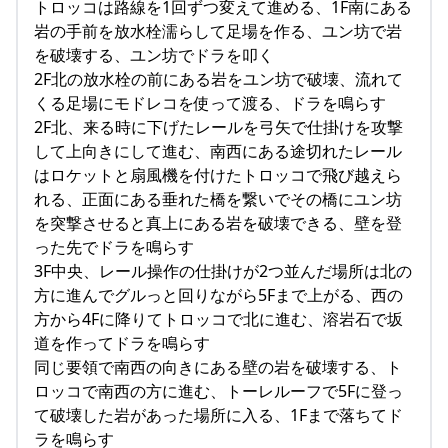
トロッコは路線を1回ずつ変えて進める、1F南にある
岩の手前を放水栓濡らして足場を作る、ユン坊で岩
を破壊する、ユン坊でドラを叩く
2F北の放水栓の前にある岩をユン坊で破壊、流れて
くる足場にモドレコを使って渡る、ドラを鳴らす
2F北、来る時に下げたレールを弓矢で仕掛けを攻撃
して上向きにして進む、南西にある途切れたレール
はロケットと扇風機を付けたトロッコで飛び越えら
れる、正面にある垂れた橋を繋いでその橋にユン坊
を突撃させると真上にある岩を破壊できる、壁を登
った先でドラを鳴らす
3F中央、レール操作の仕掛けが2つ並んだ場所は北の
方に進んでグルっと回りながら5Fまで上がる、西の
方から4Fに降りてトロッコで北に進む、溶岩石で坂
道を作ってドラを鳴らす
同じ要領で南西の向きにある壁の岩を破壊する、ト
ロッコで南西の方に進む、トーレルーフで5Fに登っ
て破壊した岩があった場所に入る、1Fまで落ちてド
ラを鳴らす