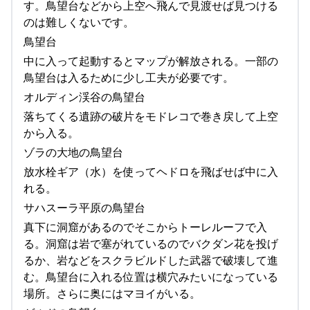
す。鳥望台などから上空へ飛んで見渡せば見つける
のは難しくないです。
鳥望台
中に入って起動するとマップが解放される。一部の
鳥望台は入るために少し工夫が必要です。
オルディン渓谷の鳥望台
落ちてくる遺跡の破片をモドレコで巻き戻して上空
から入る。
ゾラの大地の鳥望台
放水栓ギア（水）を使ってヘドロを飛ばせば中に入
れる。
サハスーラ平原の鳥望台
真下に洞窟があるのでそこからトーレルーフで入
る。洞窟は岩で塞がれているのでバクダン花を投げ
るか、岩などをスクラビルドした武器で破壊して進
む。鳥望台に入れる位置は横穴みたいになっている
場所。さらに奥にはマヨイがいる。