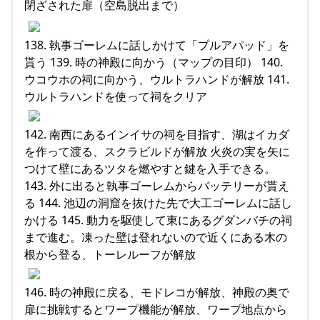
閉ざされた扉（空島脱出まで）
138. 執事ゴーレムに話しかけて「プルアパッド」を
貰う 139. 時の神殿に向かう（マップの目印） 140.
ウコウホの祠に向かう、ウルトラハンドが解放 141.
ウルトラハンドを使って祠をクリア
142. 南西にあるインイサの祠を目指す、湖はイカダ
を作って渡る、スクラビルドが解放 火炎の実を矢に
つけて壁にあるツタを燃やすと鍵を入手できる。
143. 外に出ると執事ゴーレムからバッテリーが貰え
る 144. 池辺の洞窟を抜けた先で大工ゴーレムに話し
かける 145. 動力を駆使して東にあるグダンバチの祠
まで進む。凍った壁は登れないので近くにある木の
根から登る、トーレルーフが解放
146. 時の神殿に戻る、モドレコが解放、神殿の奥で
扉に挑戦するとワープ機能が解放、ワープ地点から