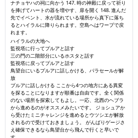
ナチョヤハの祠に向かう 147. 時の神殿に戻って祈り
を捧げてハートの器を増やす、扉を開く 148. 進んだ
先でイベント、水が流れている場所から真下に落ち
るとハイラルに降りられます。空島へはワープで戻
れます。
ハイラルの大地へ
監視塔に行ってプルアと話す
三の門の二階部分にいるホスタと話す
監視塔に戻ってプルアと話す
鳥望台にいるプルアに話しかける、パラセールが解
放
プルアに話しかける ここから4つの地方にある異変
を探ることになりますが順番は自由です。全く関係
のない場所を探索してもよし。一応、北西のヘブラ
から進めるのがオススメみたいです。 ジョシュアか
ら受けたミニチャレンジを進めるとウツシエが解放
されるので受けておきましょう。 がんばりゲージさ
え確保できるなら鳥望台から飛んで行くと早いで
す。