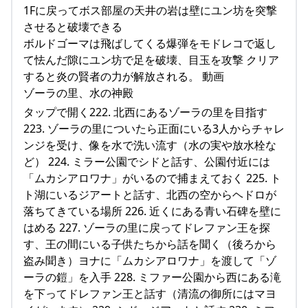
1Fに戻ってボス部屋の天井の岩は壁にユン坊を突撃
させると破壊できる
ボルドゴーマは飛ばしてくる爆弾をモドレコで返し
て怯んだ隙にユン坊で足を破壊、目玉を攻撃 クリア
すると炎の賢者の力が解放される。 動画
ゾーラの里、水の神殿
タップで開く222. 北西にあるゾーラの里を目指す
223. ゾーラの里についたら正面にいる3人からチャレ
ンジを受け、像を水で洗い流す（水の実や放水栓な
ど） 224. ミラー公園でシドと話す、公園付近には
「ムカシアロワナ」がいるので捕まえておく 225. ト
ト湖にいるジアートと話す、北西の空からヘドロが
落ちてきている場所 226. 近くにある青い石碑を壁に
はめる 227. ゾーラの里に戻ってドレファン王を探
す、王の間にいる子供たちから話を聞く（後ろから
盗み聞き）ヨナに「ムカシアロワナ」を渡して「ゾ
ーラの鎧」を入手 228. ミファー公園から西にある滝
を下ってドレファン王と話す（清流の御所にはマヨ