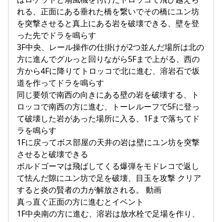
れる、正面にある垂れた橋を繋いでその橋にユン坊
を突撃させると真上にある岩を破壊できる、壁を登
った先でドラを鳴らす
3F中央、レール操作の仕掛けが2つ並んだ場所は北の
方に進んでグルっと回りながら5Fまで上がる、西の
方から4Fに降りてトロッコで北に進む、溶岩石で坂
道を作ってドラを鳴らす
同じ要領で南西の向きにある壁の岩を破壊する、ト
ロッコで南西の方に進む、トーレルーフで5Fに登っ
て破壊した岩があった場所に入る、1Fまで落ちてド
ラを鳴らす
1Fに戻ってボス部屋の天井の岩は壁にユン坊を突撃
させると破壊できる
ボルドゴーマは飛ばしてくる爆弾をモドレコで返し
て怯んだ隙にユン坊で足を破壊、目玉を攻撃 クリア
すると炎の賢者の力が解放される。 動画
真っ直ぐ正面の方に進むとイベント
1F中央南の方に進む、溶岩は放水栓で足場を作り、