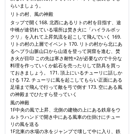
らいましょう。
リトの村、風の神殿
タップで開く168. 北西にあるリトの村を目指す、途
中橋が途切れている場所は焚き火に「ハイラルボッ
クリ」を入れて上昇気流を起こして飛んでいく 169.
リトの村の上層でイベント 170. リトの村から北にあ
るヘブラ山脈山口から山道を登って洞窟を進む、焚
き火が目印 この先は寒さ耐性+2が必要なので十分な
料理を作っていくか鉱石を売ったりして防具を買っ
ておきましょう。 171. 頂上にいるチューリに話しか
ける 172. チューリに風を起こしてもらい正面にある
足場まで飛んで行って敵を弓で倒す 173. 空にある風
の神殿までひたすら登っていく
風の神殿
1F中央の風で上昇、北側の建物の上にある鉄扉をウ
ルトラハンドで開き中にある風車の仕掛けにチュー
リの風を送る
1F北東の水場の氷をジャンプで壊して中に入り、鉄