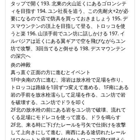
タップで開く193. 北東の火山近くにあるゴロンシテ
ィを目指す 194. ユン社長を追う、この先耐火+2が必
要になるので店で防具を買っておきましょう 195. デ
スマウンテンの頂上を目指して登る、トロッコを使
うと楽 196. 山頂手前でユン坊に話しかける 197. イ
ルバジアは近くにある翼ギアで空を飛びながらユン
坊で攻撃、3回当てると倒せる 198. デスマウンテン
の深穴へ
炎の神殿
真っ直ぐ正面の方に進むとイベント
1F中央南の方に進む、溶岩は放水栓で足場を作り、
トロッコは路線を1回ずつ変えて進める、1F南にある
岩の手前を放水栓濡らして足場を作る、ユン坊で岩
を破壊する、ユン坊でドラを叩く
2F北の放水栓の前にある岩をユン坊で破壊、流れて
くる足場にモドレコを使って渡る、ドラを鳴らす
2F北、来る時に下げたレールを弓矢で仕掛けを攻撃
して上向きにして進む、南西にある途切れたレール
はロケットと扇風機を付けたトロッコで飛び越えら