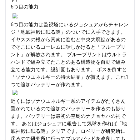
6つ目の能力
6つ目の能力は監視塔にいるジョシュアからチャレン
ジ「地底神殿に眠る謎」のついでに入手できます。
イヤススの根から真南に進むと中央大廃鉱があるの
でそこにいるゴーレムに話しかけると「ブループリ
ント」が解放されます。 ブループリントはウルトラ
ハンドで組み立てたことのある構造物を自動で組み
立てる能力です。設計図もあります。 ボスを倒すと
「ゾナウエネルギーの特大結晶」が貰えます。これ1
つで追加バッテリーが作れます。
近くにはゾナウエネルギー系のアイテムがたくさん
置かれているので追加のバッテリーを作るのも捗り
ます。バッテリーは最初の空島のナチョヤハの祠で
す。 あとはジョシュアに報告して気球を作れば「地
底神殿に眠る謎」クリアです。ロベリーが研究所に
戻るので研究所に行ってプルアパッドを改良しても