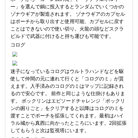
ー」を選んで鍋に投入するとランダムでいくつかの
ゾナウギアが製造されます。 ゾナウギアのカプセル
はポーチから取り出すと使用可能、カプセルに戻す
ことはできないので使い切り。火龍の頭などスクラ
ビルドで武器に付けると持ち運びも可能です。
コログ
迷子になっているコログはウルトラハンドなどを駆
使して仲間の元に連れて行くと「コログのミ」が貰
えます。入手済みのコログのミはマップに記録され
るので安心です。 前作と同じような仕掛けもありま
す。 ボックリンはエピソードチャレンジ「ボックリ
ンの困りごと」をクリアすると以降はコログのミを
渡すことでポーチを拡張してくれます。最初はハイ
ラル城から真西に向かったところにいます。2回拡張
してもらうと次は監視塔にいます。