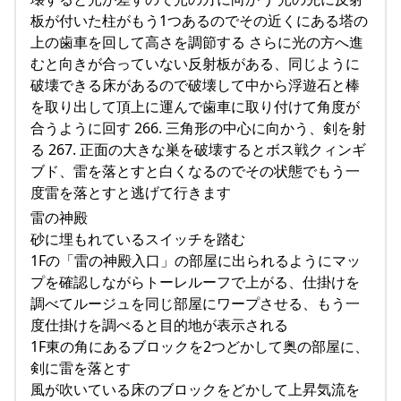
板が付いた柱がもう1つあるのでその近くにある塔の
上の歯車を回して高さを調節する さらに光の方へ進
むと向きが合っていない反射板がある、同じように
破壊できる床があるので破壊して中から浮遊石と棒
を取り出して頂上に運んで歯車に取り付けて角度が
合うように回す 266. 三角形の中心に向かう、剣を射
る 267. 正面の大きな巣を破壊するとボス戦クィンギ
ブド、雷を落とすと白くなるのでその状態でもう一
度雷を落とすと逃げて行きます
雷の神殿
砂に埋もれているスイッチを踏む
1Fの「雷の神殿入口」の部屋に出られるようにマッ
プを確認しながらトーレルーフで上がる、仕掛けを
調べてルージュを同じ部屋にワープさせる、もう一
度仕掛けを調べると目的地が表示される
1F東の角にあるブロックを2つどかして奥の部屋に、
剣に雷を落とす
風が吹いている床のブロックをどかして上昇気流を