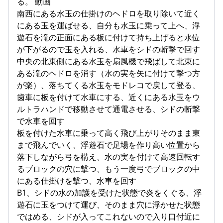
る。 動画
南西にある水玉の仕掛けのヘドロを取り除いて近く
にある玉を運ばせる、自分も水玉に乗って上へ、浮
遊石を滝の正面にある板に付けて持ち上げると水位
が下がるので玉を入れる、水車をシドの斬撃で回す
中央の北東側にある水玉を扇風機で飛ばして北東に
ある滝のヘドロを消す（水の実を矢に付けて撃つ方
が楽）、落ちてくる水玉をモドレコで戻して登る、
歯車に板を付けて水車にする、近くにある水玉をウ
ルトラハンドで移動させて通電させる、シドの斬撃
で水車を回す
板を付けた水車に乗って高く飛び上がりそのまま東
まで飛んでいく、浮遊石で足場を作り高い位置から
落下しながら弓を構え、水の実を付けて高速回転す
るブロックの穴に撃つ、もう一度弓でブロックの中
にある仕掛けを撃つ、水車を回す
B1、シドの水の加護を受けた状態で炎をくぐる、浮
遊石に玉をつけて運び、そのまま穴に浮かせた状態
ではめる、シドが入ってこれないので入り口付近に