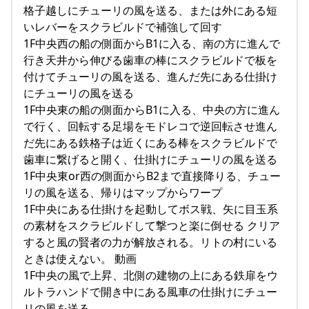
格子越しにチューリの風を送る、または外にある短
いレバーをスクラビルドで補強して回す
1F中央西の船の側面からB1に入る、南の方に進んで
行き天井から伸びる歯車の棒にスクラビルドで板を
付けてチューリの風を送る、進んだ先にある仕掛け
にチューリの風を送る
1F中央東の船の側面からB1に入る、中央の方に進ん
で行く、回転する足場をモドレコで逆回転させ進ん
だ先にある鉄格子は近くにある棒をスクラビルドで
歯車に繋げると開く、仕掛けにチューリの風を送る
1F中央東or西の側面からB2まで直接降りる、チュー
リの風を送る、帰りはマップからワープ
1F中央にある仕掛けを起動してボス戦、矢に目玉系
の素材をスクラビルドして撃つと楽に倒せる クリア
すると風の賢者の力が解放される。リトの村にいる
ときは使えない。 動画
1F中央の風で上昇、北側の建物の上にある鉄扉をウ
ルトラハンドで開き中にある風車の仕掛けにチュー
リの風を送る