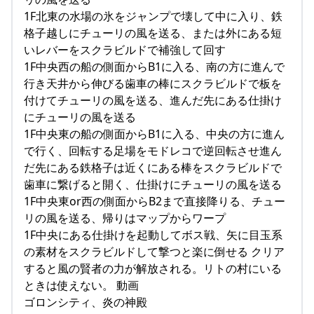
1F北東の水場の氷をジャンプで壊して中に入り、鉄
格子越しにチューリの風を送る、または外にある短
いレバーをスクラビルドで補強して回す
1F中央西の船の側面からB1に入る、南の方に進んで
行き天井から伸びる歯車の棒にスクラビルドで板を
付けてチューリの風を送る、進んだ先にある仕掛け
にチューリの風を送る
1F中央東の船の側面からB1に入る、中央の方に進ん
で行く、回転する足場をモドレコで逆回転させ進ん
だ先にある鉄格子は近くにある棒をスクラビルドで
歯車に繋げると開く、仕掛けにチューリの風を送る
1F中央東or西の側面からB2まで直接降りる、チュー
リの風を送る、帰りはマップからワープ
1F中央にある仕掛けを起動してボス戦、矢に目玉系
の素材をスクラビルドして撃つと楽に倒せる クリア
すると風の賢者の力が解放される。リトの村にいる
ときは使えない。 動画
ゴロンシティ、炎の神殿