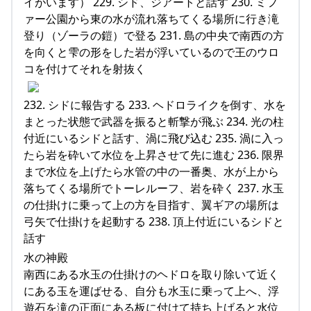
イがいます） 229. シド、ジアートと話す 230. ミフ
ァー公園から東の水が流れ落ちてくる場所に行き滝
登り（ゾーラの鎧）で登る 231. 島の中央で南西の方
を向くと雫の形をした岩が浮いているので王のウロ
コを付けてそれを射抜く
232. シドに報告する 233. ヘドロライクを倒す、水を
まとった状態で武器を振ると斬撃が飛ぶ 234. 光の柱
付近にいるシドと話す、渦に飛び込む 235. 渦に入っ
たら岩を砕いて水位を上昇させて先に進む 236. 限界
まで水位を上げたら水管の中の一番奥、水が上から
落ちてくる場所でトーレルーフ、岩を砕く 237. 水玉
の仕掛けに乗って上の方を目指す、翼ギアの場所は
弓矢で仕掛けを起動する 238. 頂上付近にいるシドと
話す
水の神殿
南西にある水玉の仕掛けのヘドロを取り除いて近く
にある玉を運ばせる、自分も水玉に乗って上へ、浮
遊石を滝の正面にある板に付けて持ち上げると水位