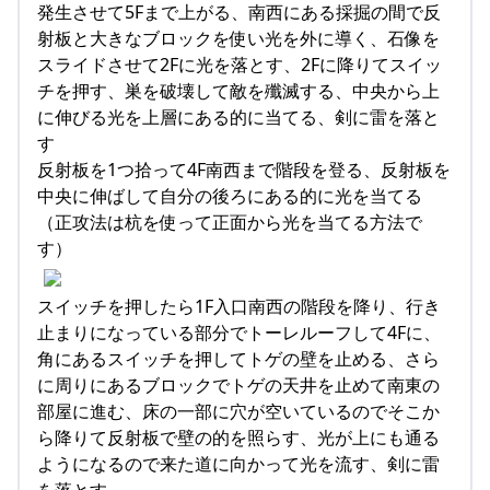
発生させて5Fまで上がる、南西にある採掘の間で反
射板と大きなブロックを使い光を外に導く、石像を
スライドさせて2Fに光を落とす、2Fに降りてスイッ
チを押す、巣を破壊して敵を殲滅する、中央から上
に伸びる光を上層にある的に当てる、剣に雷を落と
す
反射板を1つ拾って4F南西まで階段を登る、反射板を
中央に伸ばして自分の後ろにある的に光を当てる
（正攻法は杭を使って正面から光を当てる方法で
す）
スイッチを押したら1F入口南西の階段を降り、行き
止まりになっている部分でトーレルーフして4Fに、
角にあるスイッチを押してトゲの壁を止める、さら
に周りにあるブロックでトゲの天井を止めて南東の
部屋に進む、床の一部に穴が空いているのでそこか
ら降りて反射板で壁の的を照らす、光が上にも通る
ようになるので来た道に向かって光を流す、剣に雷