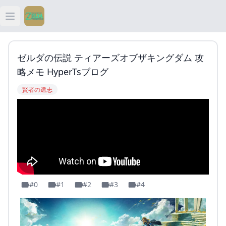
Open main menu
ティアキン
ゼルダの伝説 ティアーズオブザキングダム 攻
ティアキン 祠
略メモ HyperTsブログ
賢者の遺志
ティアキン 武器
ティアキン 攻略
#0
#1
#2
#3
#4