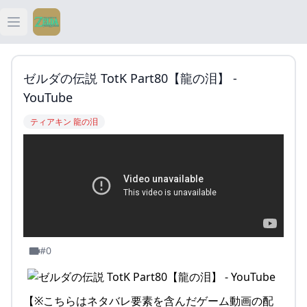
Open main menu
ティアキン
ゼルダの伝説 TotK Part80【龍の泪】 -
ティアキン 祠
YouTube
ティアキン 龍の泪
ティアキン 武器
ティアキン 攻略
#0
【※こちらはネタバレ要素を含んだゲーム動画の配