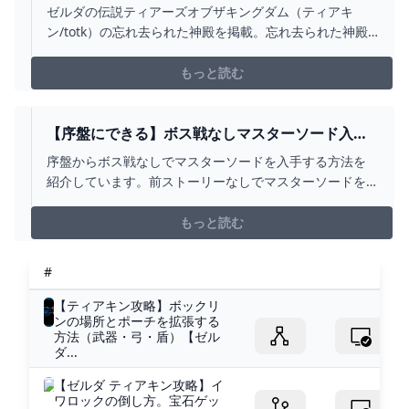
こと【ゼルダの伝説ティアーズオブザキングダ
ゼルダの伝説ティアーズオブザキングダム（ティアキ
ム】 - 神ゲー攻略
ン/totk）の忘れ去られた神殿を掲載。忘れ去られた神殿
の場所や行き方をはじめ、忘れ去られた神殿でできるこ
とについても紹介しています。
もっと読む
【序盤にできる】ボス戦なしマスターソード入手
方法 白龍に飛び乗る方法 白龍の周回ルート
序盤からボス戦なしでマスターソードを入手する方法を
高さ ファントムガノン 素材集め 盾ロケッ
紹介しています。前ストーリーなしでマスターソードを
ト 攻略 ゼルダの伝説 ティアーズ オブ ザ キ
取るのでストーリーを楽しみたい方には向きませんが、
ングダム ティアキン - YOUTUBE
タイミングが合えば一番早く取ることができます。地上
もっと読む
絵(龍の泪)ルートでマスターソードを取らなかった場合で
も、この方法で取ることができます。0:00 マスターソ
#
ードを...
【ティアキン攻略】ボックリ
ンの場所とポーチを拡張する
方法（武器・弓・盾）【ゼル
ダ...
【ゼルダ ティアキン攻略】イ
ワロックの倒し方。宝石ゲッ