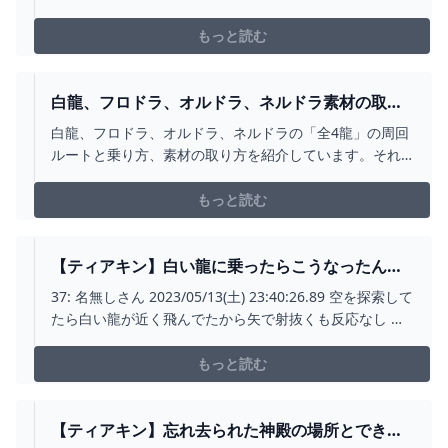
ついたのでやってみる。 おー、やったね。 それほどでも
～。 お礼を貰ってカバンダと別れ、地上絵を探す。 あ
もっと読む
ー、あれか。 岩目から風が出ている。 もう少し地上絵の
近くにいってみようかな。 ルナキタの祠に着きました
～。 祠の近くでコログを発見。 …
白龍、フロドラ、オルドラ、ネルドラ素材の取り
方、周回ルートと乗り方 「全4龍」 角 牙のか
白龍、フロドラ、オルドラ、ネルドラの「全4龍」の周回
けら 爪 うろこ 龍岩石 待機場所 注意点
ルートと乗り方、素材の取り方を紹介しています。それ
攻略 ゼルダの伝説 ティアーズ オブ ザ キング
ぞれの龍での注意点を紹介し、角、牙のかけら、爪、う
ダム ティアキン - YOUTUBE
ろこ、龍岩石を実際に取っています。0:00 挨拶、進め
もっと読む
方0:22 全ての龍の共通点、あると楽なもの1:13 白龍
の周回ルートと白龍に乗る方法、高度が変わる条件2:...
【ティアキン】白い龍に乗ったらこうなったんだ
がＷＷＷ ゼルダの伝説ティアキンまとめっち ゼル
37: 名無しさん 2023/05/13(土) 23:40:26.89 空を探索して
ダの伝説ティアーズ オブ ザ キングダム
たら白い龍が近く飛んでたから矢で射抜くも反応なし 乗
れるみたいだから乗ったら頭にマスターソードあったか
ら引っこ抜いたけど… なんかそこでのムービーで凄いネ
もっと読む
タ
【ティアキン】忘れ去られた神殿の場所とできる