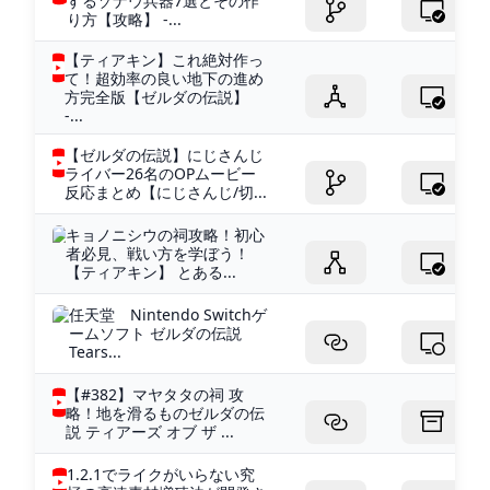
するゾナウ兵器7選とその作
り方【攻略】 -...
【ティアキン】これ絶対作っ
て！超効率の良い地下の進め
方完全版【ゼルダの伝説】
-...
【ゼルダの伝説】にじさんじ
ライバー26名のOPムービー
反応まとめ【にじさんじ/切...
キョノニシウの祠攻略！初心
者必見、戦い方を学ぼう！
【ティアキン】 とある...
任天堂 Nintendo Switchゲ
ームソフト ゼルダの伝説
Tears...
【#382】マヤタタの祠 攻
略！地を滑るものゼルダの伝
説 ティアーズ オブ ザ ...
1.2.1でライクがいらない究