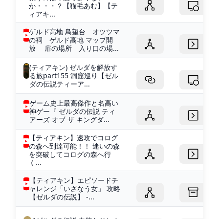
か・・・？【猫毛あむ】【テ
ィアキ...
ゲルド高地 鳥望台 オツツマ
の祠 ゲルド高地 マップ開
放 扉の場所 入り口の場...
(ティアキン) ゼルダを解放す
る旅part155 洞窟巡り【ゼル
ダの伝説ティーア...
ゲーム史上最高傑作と名高い
神ゲー『 ゼルダの伝説 ティ
アーズ オブ ザ キングダ...
【ティアキン】速攻でコログ
の森へ到達可能！！ 迷いの森
を突破してコログの森へ行
く...
【ティアキン】エピソードチ
ャレンジ「いざなう女」 攻略
【ゼルダの伝説】 -...