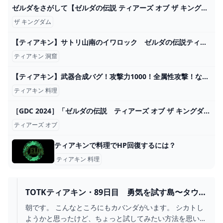
ゼルダをさがして【ゼルダの伝説 ティアーズ オブ ザ キングダム】#100（終） - YouTube
ザ キングダム
【ティアキン】サトリ山南のイワロック ゼルダの伝説ティアーズ オブザキングダム #ゼルダの伝説 #ティアキン #zelda - YouTube
ティアキン 洞窟
【ティアキン】武器合成バグ！攻撃力1000！全属性攻撃！なんでもありのバグがヤバすぎるｗ【ゼルダの伝説ティアーズオブザキングダム】 - YouTube
ティアキン 料理
［GDC 2024］「ゼルダの伝説 ティアーズ オブ ザ キングダム」の自由な遊びは，現実的な物理のルールで世界ができていたからだった
ティアーズ オブ
ティアキンで料理でHP回復するには？
ティアキン 料理
TOTKティアキン・89日目 勇気を試す島〜タウ
ンヒヨの祠〜龍の泪（04「見知らぬ世界」） - ち
朝です。 こんなところにもカバンダがいます。 シカトし
ょっとしたゲーム日記：楽天ブログ
ようかと思ったけど、ちょっと試してみたい方法を思い