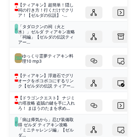
【ティアキン】超簡単！隠し
祠の行き方！行くだけでクリ
ア！【ゼルダの伝説】 -...
「タダロクンの祠（火と
水）」ゼルダ ティアキン攻略
「祠編」【ゼルダの伝説ティ
アー...
ゆっくり霊夢ティアキン料
理10 mp3
【ティアキン】浮遊石でグリ
オークをボコボコにするリン
ク【ゼルダの伝説 ティアー...
【ドラゴンクエスト】 ナジミ
の塔攻略 盗賊の鍵を手に入れ
ろ！ まほうのたまを求め...
「病は瘴気から」忍び装備取
得 ゼルダ ティアキン攻略
「ミニチャレンジ編」【ゼル
ダ...