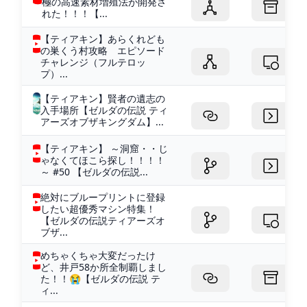
極の高速素材増殖法が開発さ
れた！！！【...
【ティアキン】あらくれども
の巣くう村攻略 エピソード
チャレンジ（フルテロッ
プ）...
【ティアキン】賢者の遺志の
入手場所【ゼルダの伝説 ティ
アーズオブザキングダム】...
【ティアキン】 ～洞窟・・じ
ゃなくてほこら探し！！！！
～ #50 【ゼルダの伝説...
絶対にブループリントに登録
したい超優秀マシン特集！
【ゼルダの伝説ティアーズオ
ブザ...
めちゃくちゃ大変だったけ
ど、井戸58か所全制覇しまし
た！！😭【ゼルダの伝説 テ
ィ...