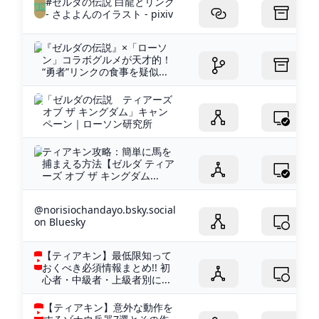
#ゼルダの伝説 白龍とリンク
- さよよんのイラスト - pixiv
『ゼルダの伝説』×「ローソ
ン」コラボグルメが天才的！
“勇者”リンクの食事を疑似...
「ゼルダの伝説 ティアーズ
オブ ザ キングダム」キャン
ペーン｜ローソン研究所
ティアキン攻略：簡単に馬を
捕まえる方法【ゼルダ ティア
ーズ オブ ザ キングダム...
@norisiochandayo.bsky.social
on Bluesky
【ティアキン】最低限知って
おくべき必須情報まとめ!! 初
心者・中級者・上級者別に...
【ティアキン】意外な動作を