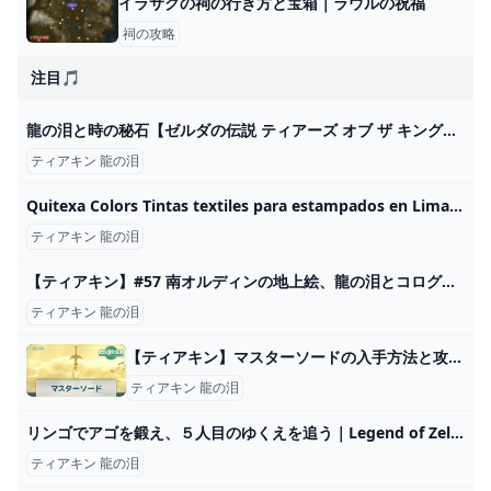
イラサクの祠の行き方と宝箱｜ラウルの祝福
祠の攻略
注目🎵
龍の泪と時の秘石【ゼルダの伝説 ティアーズ オブ ザ キングダム】♯１３ - YouTube
ティアキン 龍の泪
Quitexa Colors Tintas textiles para estampados en Lima Perú
ティアキン 龍の泪
【ティアキン】#57 南オルディンの地上絵、龍の泪とコログの場所 - YouTube
ティアキン 龍の泪
【ティアキン】マスターソードの入手方法と攻撃力【ゼルダの伝説ティアーズオブザキングダム】 - 神ゲー攻略
ティアキン 龍の泪
リンゴでアゴを鍛え、５人目のゆくえを追う｜Legend of ZeldaTotK #31 - YouTube
ティアキン 龍の泪