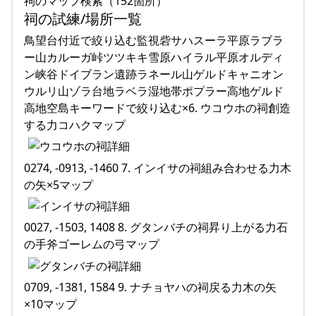
祠のマップ検索（152箇所）
祠の試練/場所一覧
鳥望台付近で絞り込む監視砦サハスーラ平原ラブラ
ー山カルーガ峠ツツキキ雪原ハイラル平原オルディ
ン峡谷ドイブラン遺跡ラネール山ゲルドキャニオン
ウルリ山ゾラ台地ラベラ湿地帯ポプラー高地ゲルド
高地空島キーワードで絞り込む×6. ウコウホの祠創造
する力コハクマップ
0274, -0913, -1460 7. インイサの祠組み合わせる力木
の矢×5マップ
0027, -1503, 1408 8. グタンバチの祠昇り上がる力石
の手斧ゴーレムの弓マップ
0709, -1381, 1584 9. ナチョヤハの祠戻る力木の矢
×10マップ