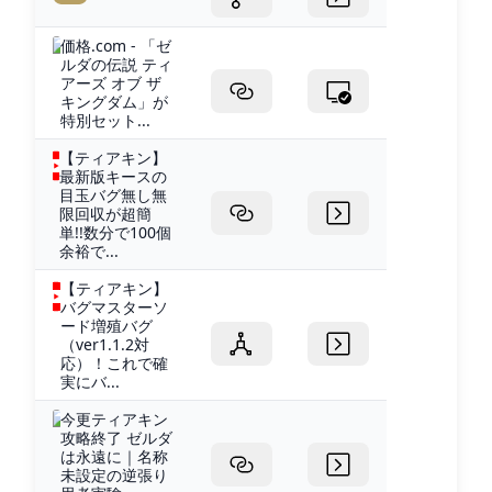
価格.com - 「ゼ
ルダの伝説 ティ
アーズ オブ ザ
キングダム」が
特別セット...
【ティアキン】
最新版キースの
目玉バグ無し無
限回収が超簡
単!!数分で100個
余裕で...
【ティアキン】
バグマスターソ
ード増殖バグ
（ver1.1.2対
応）！これで確
実にバ...
今更ティアキン
攻略終了 ゼルダ
は永遠に｜名称
未設定の逆張り