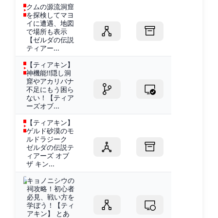
クムの源流洞窟
を探検してマヨ
イに遭遇、地図
で場所も表示
【ゼルダの伝説
ティアー...
【ティアキン】
神機能!!隠し洞
窟やアカリバナ
不足にもう困ら
ない！【ティア
ーズオブ...
【ティアキン】
ゲルド砂漠のモ
ルドラジーク
ゼルダの伝説テ
ィアーズ オブ
ザ キン...
キョノニシウの
祠攻略！初心者
必見、戦い方を
学ぼう！【ティ
アキン】 とあ