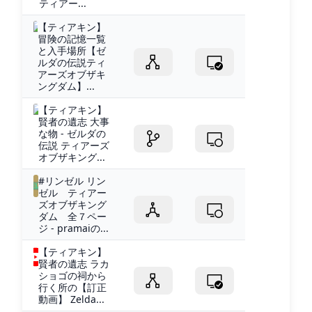
ティアー...
【ティアキン】
冒険の記憶一覧
と入手場所【ゼ
ルダの伝説ティ
アーズオブザキ
ングダム】...
【ティアキン】
賢者の遺志 大事
な物 - ゼルダの
伝説 ティアーズ
オブザキング...
#リンゼル リン
ゼル ティアー
ズオブザキング
ダム 全７ペー
ジ - pramaiの...
【ティアキン】
賢者の遺志 ラカ
ショゴの祠から
行く所の【訂正
動画】 Zelda...