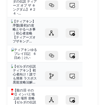
ダの伝説 ティア
ーズ オブ ザ キ
ングダム】＃２
４ -...
【ティアキン】
序盤(最初)の攻
略とやるべき事
｜初心者攻略
【ティアーズオ
ブザキング...
ティアキンゆる
プレイ日記 6
日め｜けい
【ゼルダの伝説
ティアキン】初
心者向け！誰で
も簡単 ラスボス
黒龍攻略法解...
【龍の泪 その
1】インパと地
上絵 場所 攻略
【ゼルダの伝説