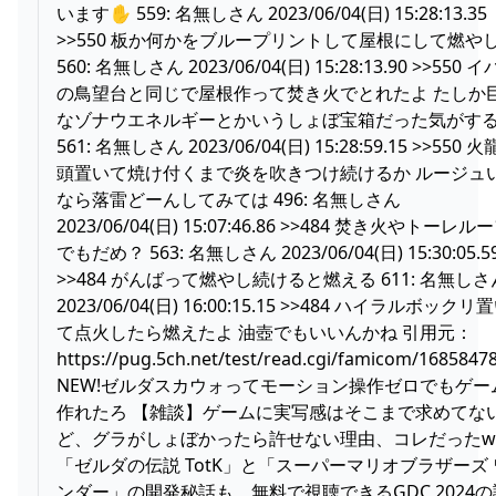
います✋ 559: 名無しさん 2023/06/04(日) 15:28:13.35
>>550 板か何かをブループリントして屋根にして燃や
560: 名無しさん 2023/06/04(日) 15:28:13.90 >>550 
の鳥望台と同じで屋根作って焚き火でとれたよ たしか
なゾナウエネルギーとかいうしょぼ宝箱だった気がす
561: 名無しさん 2023/06/04(日) 15:28:59.15 >>550 
頭置いて焼け付くまで炎を吹きつけ続けるか ルージュ
なら落雷どーんしてみては 496: 名無しさん
2023/06/04(日) 15:07:46.86 >>484 焚き火やトーレル
でもだめ？ 563: 名無しさん 2023/06/04(日) 15:30:05.5
>>484 がんばって燃やし続けると燃える 611: 名無しさ
2023/06/04(日) 16:00:15.15 >>484 ハイラルボックリ
て点火したら燃えたよ 油壺でもいいんかね 引用元：
https://pug.5ch.net/test/read.cgi/famicom/1685847
NEW!ゼルダスカウォってモーション操作ゼロでもゲー
作れたろ 【雑談】ゲームに実写感はそこまで求めてな
ど、グラがしょぼかったら許せない理由、コレだったw
「ゼルダの伝説 TotK」と「スーパーマリオブラザーズ 
ンダー」の開発秘話も。無料で視聴できるGDC 2024の