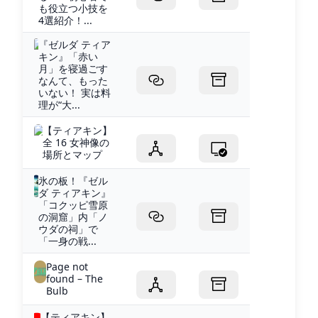
も役立つ小技を
4選紹介！...
『ゼルダ ティア
キン』「赤い
月」を寝過ごす
なんて、もった
いない！ 実は料
理が“大...
【ティアキン】
全 16 女神像の
場所とマップ
氷の板！『ゼル
ダ ティアキン』
「コクッピ雪原
の洞窟」内「ノ
ウダの祠」で
「一身の戦...
Page not
found – The
Bulb
【ティアキン】