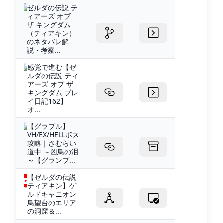
ゼルダの伝説 テ
ィアーズ オブ
ザ キングダム
（ティアキン）
のネタバレ解
説・考察...
感覚で進む【ゼ
ルダの伝説 ティ
アーズ オブ ザ
キングダム プレ
イ日記162】
オ...
【グラブル】
VH/EX/HELLボス
攻略｜さむらい
道中 ～凶鳥の泪
～【グランブ...
【ゼルダの伝説
ティアキン】ゲ
ルドキャニオン
鳥望台のエリア
の洞窟＆...