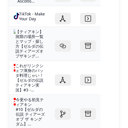
Ascolto...
TikTok - Make
Your Day
【ティアキン】
洞窟の場所一覧
とマップ・探し
方【ゼルダの伝
説ティアーズオ
ブザキング...
これがリンクシ
ェフ渾身のバッ
タ料理じゃい！
【ゼルダの伝説
ティアキン実
況】#3 -...
今更やる初見テ
ィアキン
#10【ゼルダの
伝説 ティアーズ
オブ ザ キング
ダム】...