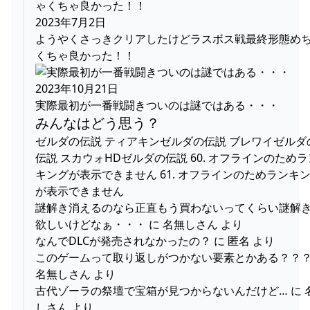
2023年7月2日
ようやくさっきクリアしたけどラスボス戦最終形態め
くちゃ良かった！！
2023年10月21日
実際最初が一番戦闘きついのは謎ではある・・・
みんなはどう思う？
ゼルダの伝説 ティアキンゼルダの伝説 ブレワイゼルダ
伝説 スカウォHDゼルダの伝説 60. オフラインのためラ
キングが表示できません 61. オフラインのためランキ
が表示できません
謎解き消えるのなら正直もう買わないってくらい謎解
欲しいけどなぁ・・・ に 名無しさん より
なんでDLCが発売されなかったの？ に 匿名 より
このゲームって取り返しがつかない要素とかある？？？
名無しさん より
古代ゾーラの祭壇で宝箱が見つからないんだけど… に 
しさん より