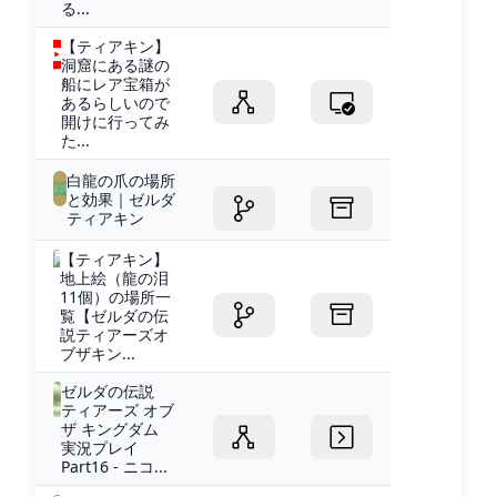
る...
【ティアキン】
洞窟にある謎の
船にレア宝箱が
あるらしいので
開けに行ってみ
た...
白龍の爪の場所
と効果｜ゼルダ
ティアキン
【ティアキン】
地上絵（龍の泪
11個）の場所一
覧【ゼルダの伝
説ティアーズオ
ブザキン...
ゼルダの伝説
ティアーズ オブ
ザ キングダム
実況プレイ
Part16 - ニコ...