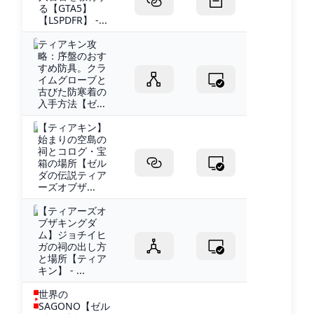
る【GTA5】
【LSPDFR】 -...
ティアキン攻
略：序盤のおす
すめ防具。クラ
イムグローブと
古びた防寒着の
入手方法【ゼ...
【ティアキン】
始まりの空島の
祠とコログ・宝
箱の場所【ゼル
ダの伝説ティア
ーズオブザ...
【ティアーズオ
ブザキングダ
ム】ジョチイヒ
ガの祠の出し方
と場所【ティア
キン】 - ...
世界の
SAGONO【ゼル