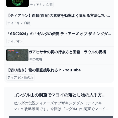
ティアキン 白龍
【ティアキン】白龍(白竜)の素材を効率よく集める方法は?いる場所はどこ? ゼルダの伝説ティアーズオブザキングダム(ティアキン)攻略まとめ-コログ速報
ティアキン 白龍
「GDC2024」の「ゼルダの伝説 ティアーズ オブ ザ キングダム」講演がYouTubeで公開！ - GAME Watch
ティアキン
ガアヒササの祠の行き方と宝箱｜ラウルの祝福
祠の攻略
【切り抜き】龍の泪直接取れる？ - YouTube
ティアキン 龍の泪
ゴングル山の洞窟でマヨイの落とし物の入手方
法、ジョジョニウの祠への行き方【ゼルダの伝説
ゼルダの伝説ティアーズオブザキングダム（ティアキ
ティアーズオブザキングダム（ティアキン）】 -
ン）の攻略動画です。今回はゴングル山の洞窟でマヨイ
YOUTUBE
の落とし物の入手方法、ジョジョニウの祠への行き方を