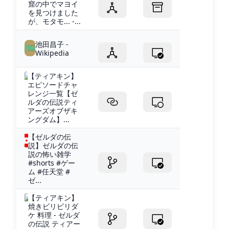
窟の中でマヨイ
を見つけました
が、モタモ... -...
池田昌子 -
Wikipedia
【ティアキン】
エピソードチャ
レンジ一覧【ゼ
ルダの伝説ティ
アーズオブザキ
ングダム】...
【ゼルダの伝
説】ゼルダの伝
説の怖い雑学
#shorts #ゲー
ム #任天堂 #
ゼ...
【ティアキン】
焼きビリビリダ
ケ 料理 - ゼルダ
の伝説 ティアー