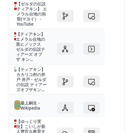
【ゼルダの伝説
ティアキン】 エ
メラル台地の洞
窟(マヨイ） -
YouTube
【ティアキン】
エメラル台地の
黒ヒノックス
ゼルダの伝説テ
ィアーズ オブ
ザ キン...
【ティアキン】
カカリコ村の井
戸 井戸 - ゼルダ
の伝説 ティアー
ズオブザキン...
最上嗣生 -
Wikipedia
【ゆっくり実
況】こいしが新
人警官を教育す