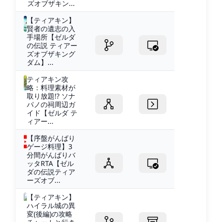
ズオブザキン...
【ティアキン】
賢者の遺志の入
手場所【ゼルダ
の伝説 ティアー
ズオブザキング
ダム】...
ティアキン攻
略：料理素材が
取り放題!? ソナ
パノの祠周辺ガ
イド【ゼルダ テ
ィアー...
【序盤がんばり
ゲージ料理】3
分間がんばりバ
ッタRTA【ゼル
ダの伝説ティア
ーズオブ...
【ティアキン】
ハイラル城の異
変(後編)の攻略