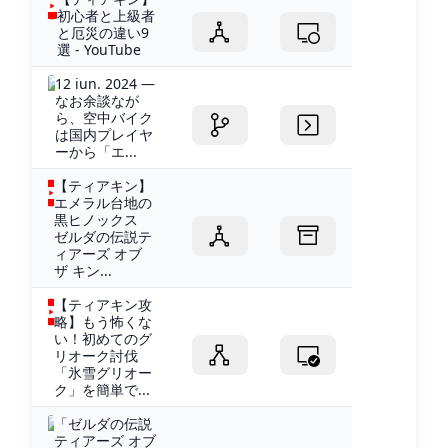
初心者と上級者
と厄災の違い9
選 - YouTube
12 iun. 2024 —
なお余談なが
ら、空中バイク
は国内プレイヤ
ーから「エ...
【ティアキン】
エメラル台地の
黒ヒノックス
ゼルダの伝説テ
ィアーズ オブ
ザ キン...
【ティアキン攻
略】もう怖くな
い！初めてのグ
リオーク討伐
「氷雪グリオー
ク」を簡単で...
「ゼルダの伝説
ティアーズ オブ