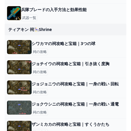
兵隊ブレードの入手方法と効果性能
武器一覧
ティアキン 祠🎠shrine
シワカマの祠攻略と宝箱｜3つの球
祠の攻略
ジョチイウの祠攻略と宝箱｜引き抜く度胸
祠の攻略
ジョジョニウの祠攻略と宝箱｜一身の戦い 回転
祠の攻略
ジョクウシニの祠攻略と宝箱｜一身の戦い 通電
祠の攻略
ザンミカカの祠攻略と宝箱｜すくうかたち