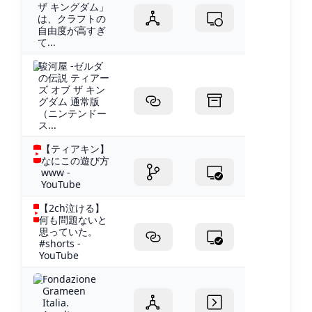
ザ キングダム」
は、クラフトの
自由度が高すぎ
て...
駿河屋 -ゼルダ
の伝説 ティアー
ズ オブ ザ キン
グダム 通常版
（ニンテンドー
ス...
【ティアキン】
なにこの遊び方
www -
YouTube
【2ch泣ける】
何も問題ないと
思っていた。
#shorts -
YouTube
Fondazione
Grameen
Italia.