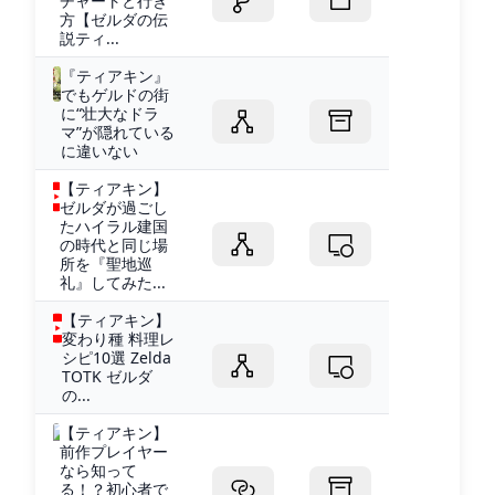
チャートと行き
方【ゼルダの伝
説ティ...
『ティアキン』
でもゲルドの街
に“壮大なドラ
マ”が隠れている
に違いない
【ティアキン】
ゼルダが過ごし
たハイラル建国
の時代と同じ場
所を『聖地巡
礼』してみた...
【ティアキン】
変わり種 料理レ
シピ10選 Zelda
TOTK ゼルダ
の...
【ティアキン】
前作プレイヤー
なら知って
る！？初心者で