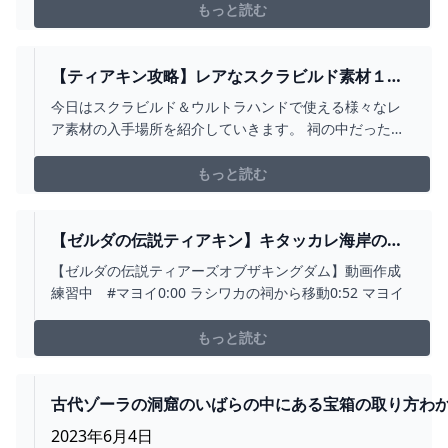
お送りします。00:00 ゴングル山の洞窟をマップで表示
もっと読む
00:20 ゴングル山の洞窟を探検開始00:30 ボコブリンの群
れとバトル01:54 魔物とのバトルに勝利04...
【ティアキン攻略】レアなスクラビルド素材１２
選の入手場所紹介【ウルトラハンド素材】 » あり
今日はスクラビルド＆ウルトラハンドで使える様々なレ
すたーたのヘブバン攻略ブログ
ア素材の入手場所を紹介していきます。 祠の中だった
り、特定の場所にしかないけれど実は有能な素材って結
構あるのですよね！ 今からまとめて紹介していくので、
もっと読む
皆様の発明に是非是非役立たせてくださいな♪ ティアキン
の様々な攻略情報はこちらのカテゴリからどうぞ♪
【ゼルダの伝説ティアキン】キタッカレ海岸の洞
窟(マヨイ） - YOUTUBE
【ゼルダの伝説ティアーズオブザキングダム】動画作成
練習中 #マヨイ0:00 ラシワカの祠から移動0:52 マヨイ
もっと読む
古代ゾーラの洞窟のいばらの中にある宝箱の取り方わ
人いる？？ - ゼルダの伝説まとめ速報｜ティアキン｜
2023年6月4日