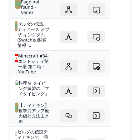
Page not
found -
Vanex
ゼルダの伝説
ティアーズ オブ
ザ キングダム
(Switch)の関連
情報 ...
Minecraft #34:
エンドシティ第
一塔 第二塔 -
YouTube
料理名 タイピ
ング練習の「マ
イタイピング」
【ティアキン】
攻撃力アップ最
大値と方法まと
め
ゼルダの伝説テ
ィアキンで、洞