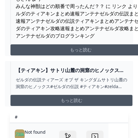
みんな神獣はどの順番で周ったんだ？？ に リンク より
ルダのティアキンまとめ速報アンテナゼルダの伝説ま
速報アンテナゼルダの伝説ティアキンまとめアンテナ
ダのティアキン攻略速報まとめアンテナゼルダ攻略ま
アンテナゼルダのブログランキング
もっと読む
【ティアキン】サトリ山麓の洞窟のヒノックス
ゼルダの伝説ティアーズ オブ ザ キングダム #ゼル
ゼルダの伝説ティアーズ オブ ザ キングダムサトリ山麓の
ダの伝説 #ティアキン #ZELDA - YOUTUBE
洞窟のヒノックス#ゼルダの伝説 #ティアキン#zelda
#zeldatearsofthekingdom
もっと読む
#
Not found