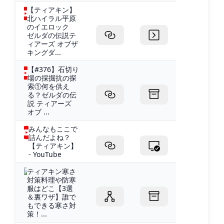
【ティアキン】
北ハイラル平原
のイエロック
ゼルダの伝説テ
ィアーズ オブザ
キングダ...
【#376】石切り
場の採掘抗の探
索①何を供え
る？ゼルダの伝
説 ティアーズ
オブ ...
みんなもここで
詰んだよね？
【ティアキン】
- YouTube
ティアキン寒さ
対策料理や防寒
服はどこ【3選
＆裏ワザ】誰で
もできる寒さ対
策！...