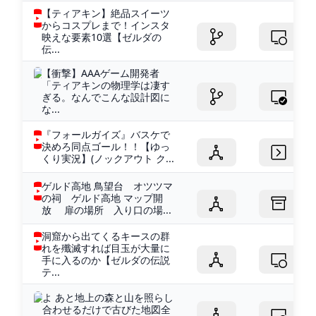
【ティアキン】絶品スイーツ
からコスプレまで！インスタ
映えな要素10選【ゼルダの
伝...
【衝撃】AAAゲーム開発者
「ティアキンの物理学は凄す
ぎる。なんでこんな設計図に
な...
『フォールガイズ』バスケで
決めろ同点ゴール！！【ゆっ
くり実況】(ノックアウト ク...
ゲルド高地 鳥望台 オツツマ
の祠 ゲルド高地 マップ開
放 扉の場所 入り口の場...
洞窟から出てくるキースの群
れを殲滅すれば目玉が大量に
手に入るのか【ゼルダの伝説
テ...
よ あと地上の森と山を照らし
合わせるだけで古びた地図全