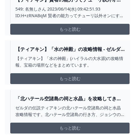
にする必要ある？【ティアーズオブザキングダ
549: 名無しさん 2023/06/14(水) 09:42:51.93
ム】 ゼルダの伝説ティアーズオブザキングダム(テ
ID:H+zRNABqM 賢者の能力ってチューリ以外オンにする
ィアキン)攻略まとめ-コログ速報
必要ある？ 今チューリとシドとユンまで持ってるけど近
づかないと発動できない+ Aボタン統一だから微妙
もっと読む
【ティアキン】「水の神殿」の攻略情報 - ゼルダ
の伝説 ティアーズオブザキングダム 攻略WIKI テ
【ティアキン】「水の神殿」(ハイラルの大水源)の攻略情
ィアキン ： ヘイグ攻略まとめWIKI
報、宝箱の場所などをまとめています。
もっと読む
「北ハテール空諸島の祠と水晶」を攻略してきま
した - ゲームブログちゅこっと陽だまる
ゼルダの伝説ティアキンの北ハテール空諸島の祠と水晶
攻略情報です。北ハテール空諸島の行き方、ジョシウの
祠の場所、水晶の場所と運び方、ゾナウギア製造機から
入手できるアイテムなどを紹介しています。
もっと読む