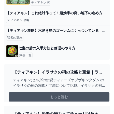
ティアキン 祠
【ティアキン】これ絶対作って！超効率の良い地下の進め方完全版【ゼルダの伝説】 - YouTube
ティアキン 攻略
【ティアキン攻略】水湧き島のゴーレムにくっついている「賢者の遺志」。【ゼルダの伝説 ティアーズ オブ ザ キングダム】 - YouTube
賢者の遺志
七宝の盾の入手方法と修理のやり方
武器一覧
【ティアキン】イラサクの祠の攻略と宝箱｜ラウ
ルの祝福【ゼルダの伝説ティアーズオブザキング
ティアキン(ゼルダの伝説ティアーズオブザキングダム)の
ダム】 - アルテマ
イラサクの祠の攻略と宝箱について記載。イラサクの祠
の場所と行き方、祠の攻略手順、宝箱の中身と場所を画
像付きで詳しく解説しています。
もっと読む
【ティアキン】賢者の能力ってチューリ以外オン