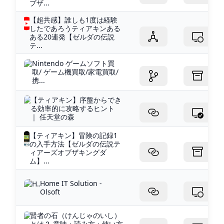
ブザ...
【超共感】誰しも1度は経験
したであろうティアキンある
ある20連発【ゼルダの伝説
テ...
Nintendo ゲームソフト買
取/ ゲーム機買取/家電買取/
携...
【ティアキン】序盤からでき
る効率的に攻略するヒント
｜ 任天堂の森
【ティアキン】冒険の記録1
の入手方法【ゼルダの伝説テ
ィアーズオブザキングダ
ム】...
Home IT Solution -
Olsoft
賢者の石（けんじゃのいし）
とは？ 意味・読み方・使い方