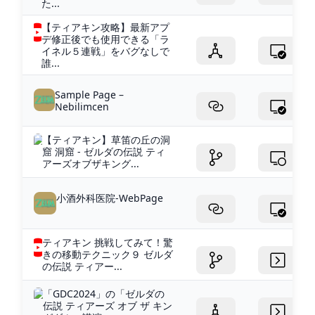
た...
【ティアキン攻略】最新アプ
デ修正後でも使用できる「ラ
イネル５連戦」をバグなしで
誰...
Sample Page –
Nebilimcen
【ティアキン】草笛の丘の洞
窟 洞窟 - ゼルダの伝説 ティ
アーズオブザキング...
小酒外科医院-WebPage
ティアキン 挑戦してみて！驚
きの移動テクニック９ ゼルダ
の伝説 ティアー...
「GDC2024」の「ゼルダの
伝説 ティアーズ オブ ザ キン