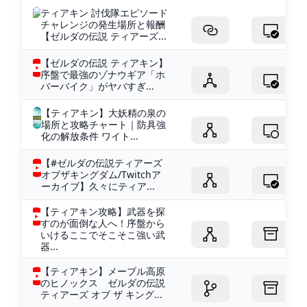
ティアキン 討伐隊エピソード
チャレンジの発生場所と報酬
【ゼルダの伝説 ティアーズ...
【ゼルダの伝説 ティアキン】
序盤で最強のゾナウギア「ホ
バーバイク」がヤバすぎ...
【ティアキン】大妖精の泉の
場所と攻略チャート｜防具強
化の解放条件 ワイト...
【#ゼルダの伝説ティアーズ
オブザキングダム/Twitchア
ーカイブ】久々にティア...
【ティアキン攻略】武器を探
すのが面倒な人へ！序盤から
いけるここでそこそこ強い武
器...
【ティアキン】メーブル高原
のヒノックス ゼルダの伝説
ティアーズ オブ ザ キング...