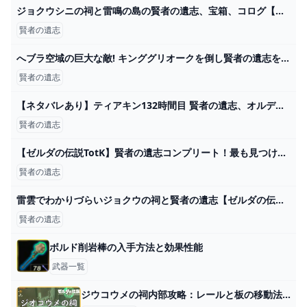
ジョクウシニの祠と雷鳴の島の賢者の遺志、宝箱、コログ【ゼルダの伝説ティアーズオブザキングダム】 - YouTube
賢者の遺志
へブラ空域の巨大な敵! キンググリオークを倒し賢者の遺志を手に入れる方法 - YouTube
賢者の遺志
【ネタバレあり】ティアキン132時間目 賢者の遺志、オルディンの大化石
賢者の遺志
【ゼルダの伝説TotK】賢者の遺志コンプリート！最も見つけにくい場所を訪れる！ゼルダの伝説ティアーズオブザキングダム実況プレイ！#160 - YouTube
賢者の遺志
雷雲でわかりづらいジョクウの祠と賢者の遺志【ゼルダの伝説ティアーズオブザキングダム】 - YouTube
賢者の遺志
ボルド削岩棒の入手方法と効果性能
武器一覧
ジウコウメの祠内部攻略：レールと板の移動法の解説【ティアキン】 とあるゲームブログの軌跡