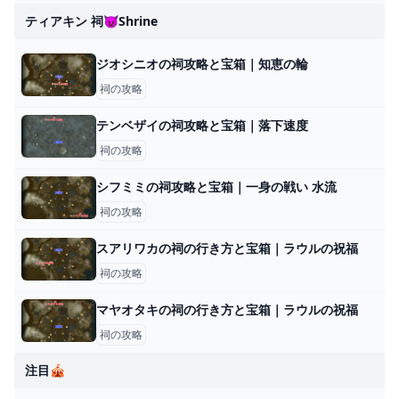
ティアキン 祠😈shrine
ジオシニオの祠攻略と宝箱｜知恵の輪
祠の攻略
テンベザイの祠攻略と宝箱｜落下速度
祠の攻略
シフミミの祠攻略と宝箱｜一身の戦い 水流
祠の攻略
スアリワカの祠の行き方と宝箱｜ラウルの祝福
祠の攻略
マヤオタキの祠の行き方と宝箱｜ラウルの祝福
祠の攻略
注目🎪