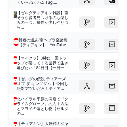
くいらねえわ.5 aug....
【ゼルダティアキン雑談】強
そうな賢者見つけるのも楽し
みの一つ。操作が少しやりづ
ら...
賢者の遺志/南ヘブラ空諸島
【ティアキン】 - YouTube
【マイクラ】3秒に一回トラ
ップが襲ってくる世界で生き
延びたい 184日目【一日一...
【ゼルダの伝説 ティアーズ
オブ ザ キングダム 】今回も
絶対アツいだろ！ティア...
北ハイラル平原の洞窟で『ク
ライムグローブ』の入手方法
とマヨイの落とし物【ゼルダ
の...
【ティアキン】大妖精ミジャ