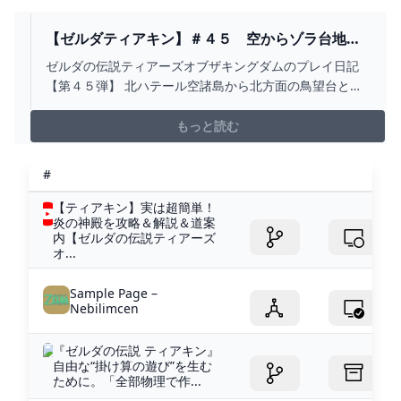
【ゼルダティアキン】＃４５ 空からゾラ台地鳥
望台とジルダグマチの祠へ、さらにジョンサウの
ゼルダの伝説ティアーズオブザキングダムのプレイ日記
祠も攻略 - フィンのゲームブログ
【第４５弾】 北ハテール空諸島から北方面の鳥望台と祠
を攻略。ほぼ空の旅。
もっと読む
#
【ティアキン】実は超簡単！
炎の神殿を攻略＆解説＆道案
内【ゼルダの伝説ティアーズ
オ...
Sample Page –
Nebilimcen
『ゼルダの伝説 ティアキン』
自由な“掛け算の遊び”を生む
ために。「全部物理で作...