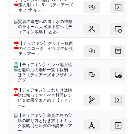
龍の泪（1～5）【ティアーズ
オブ ザ キン...
賢者の遺志への道：水の神殿
のラネール大水源上空へ【テ
ィアキン攻略】 とあ...
【ティアキン】グリオー橋西
のイエロック ゼルダの伝説
ティアー...
【ティアキン】インパ地上絵
と龍の泪の場所一覧｜報酬
は？【ティアーズオブザキン
グダ...
【ティアキン】これだけは絶
対に知っておくべき料理レシ
ピ＆効果全まとめ！【ティア
ー...
【ティアキン】星見の島の宝
箱の取り方と行き方｜ギミッ
ク攻略【ゼルダの伝説ティア
ー...