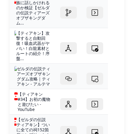
族に話しかけれる
のか検証【ゼルダ
の伝説ティアーズ
オブザキングダ
ム...
【ティアキン】攻
撃すると自動回
復！吸血武器がヤ
バい！白龍素材と
ルートの紹介！序
盤...
ゼルダの伝説ティ
アーズオブザキン
グダム攻略｜ティ
アキン - アルテマ
【ティアキン
#34】お初の魔物
と遊びたい -
YouTube
【ゼルダの伝説
ティアキン】つい
に全ての祠152箇