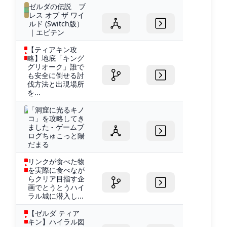
ゼルダの伝説 ブ
レス オブ ザ ワイ
ルド (Switch版）
｜エビテン
【ティアキン攻
略】地底「キング
グリオーク」誰で
も安全に倒せる討
伐方法と出現場所
を...
「洞窟に光るキノ
コ」を攻略してき
ました - ゲームブ
ログちゅこっと陽
だまる
リンクが食べた物
を実際に食べなが
らクリア目指す企
画でとうとうハイ
ラル城に潜入し...
【ゼルダ ティア
キン】ハイラル図