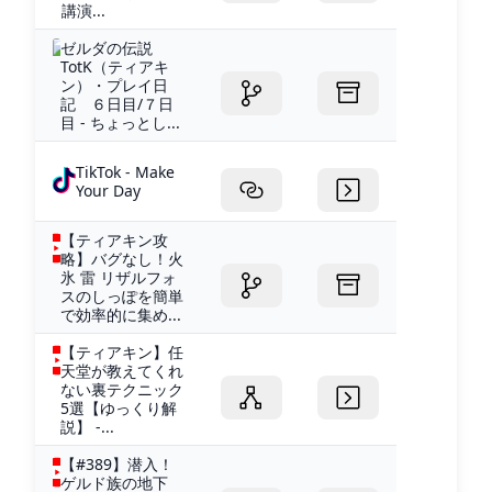
講演...
ゼルダの伝説
TotK（ティアキ
ン）・プレイ日
記 ６日目/７日
目 - ちょっとし...
TikTok - Make
Your Day
【ティアキン攻
略】バグなし！火
氷 雷 リザルフォ
スのしっぽを簡単
で効率的に集め...
【ティアキン】任
天堂が教えてくれ
ない裏テクニック
5選【ゆっくり解
説】 -...
【#389】潜入！
ゲルド族の地下