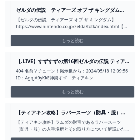
ゼルダの伝説 ティアーズ オブ ザ キングダム
3RDトレーラー - YOUTUBE
【ゼルダの伝説 ティアーズ オブ ザ キングダム】
https://www.nintendo.co.jp/zelda/totk/index.html【再
生リスト:Nintendo Switch】
https://www.youtube.com/playlist?
もっと読む
list=PLPh3p_yYrx0Czy6UCWAg3Z...
【.LIVE】すずすずの第16回ゼルダの伝説 ティア
キン実況配信まとめ！ついに四人の英傑が揃った
404 名前Ｖチューン！掲示板から：2024/05/18 12:09:56
か……！【VTUBER】 : VTUBERまとめおほほい速
ID：AgqjA9yKkE神楽すず ティアキン
報
もっと読む
【ティアキン攻略】ラバースーツ（防具・服）の
場所と取り方｜ラムダの財宝・草笛の丘の洞窟
【ティアキン攻略】ラムダの財宝であるラバースーツ
【ゼルダティアーズオブザキングダム】│KOUS
（防具・服）の入手場所とその取り方について解説いた
GAMEPLAY GUIDE
します。｜草笛の丘の洞窟