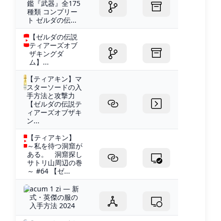
鑑『武器』全175
種類 コンプリー
ト ゼルダの伝...
【ゼルダの伝説
ティアーズオブ
ザキングダ
ム】...
【ティアキン】マ
スターソードの入
手方法と攻撃力
【ゼルダの伝説テ
ィアーズオブザキ
ン...
【ティアキン】
～私を待つ洞窟が
ある。 洞窟探し
サトリ山周辺の巻
～ #64 【ゼ...
acum 1 zi — 新
式・英傑の服の
入手方法 2024