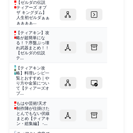
【ゼルダの伝説
ティアーズ オブ
ザ キングダム】
人生初ゼルダぁぁ
ぁぁぁぁ...
【ティアキン】攻
略が超簡単にな
る！？序盤ぶっ壊
れ武器まとめ！！
【ゼルダの伝説
テ...
【ティアキン攻
略】料理レシピ一
覧とおすすめ｜や
り方や金策につい
て【ティアーズオ
ブ...
もはや芸術!天才
制作陣が仕掛けた
とんでもない伏線
まとめ【ティアキ
ン・総集編】 -...