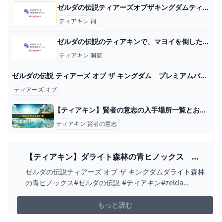
ゼルダの伝説ティアーズオブザキングダムティアキンについて。祠以... - Yahoo!知恵袋
ティアキン 祠
ゼルダの伝説のティアキンで、マヨイを倒した後の洞窟にルミーが湧くことはあります... - Yahoo!知恵袋
ティアキン 洞窟
ゼルダの伝説 ティアーズ オブ ザ キングダム プレミアムバニティポーチ｜セガプラザ
ティアーズ オブ
【ティアキン】賢者の意志の入手場所一覧とおすすめ使い道｜誰に使うべき？ ワイトのゲーム案内所
ティアキン 賢者の意志
【ティアキン】ダライト森林の青ヒノックス ゼ
ルダの伝説ティアーズ オブ ザ キングダム #ゼルダ
ゼルダの伝説ティアーズ オブ ザ キングダムダライト森林
の伝説 #ティアキン #ZELDA #SHORTS -
の青ヒノックス#ゼルダの伝説 #ティアキン#zelda
YOUTUBE
#zeldatearsofthekingdom #shorts
もっと読む