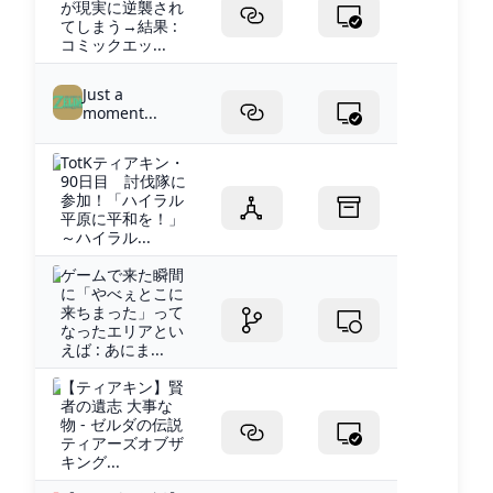
が現実に逆襲され
てしまう→結果 :
コミックエッ...
Just a
moment...
TotKティアキン・
90日目 討伐隊に
参加！「ハイラル
平原に平和を！」
～ハイラル...
ゲームで来た瞬間
に「やべぇとこに
来ちまった」って
なったエリアとい
えば : あにま...
【ティアキン】賢
者の遺志 大事な
物 - ゼルダの伝説
ティアーズオブザ
キング...