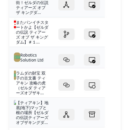
街！ゼルダの伝説
ティアーズ オブ
ザ キングダ...
またパンイチスタ
ートかよ【ゼルダ
の伝説 ティアー
ズ オブ ザ キング
ダム】＃１...
Robotics
Solution Ltd
ラムダの財宝 双
子の古文書 ティ
アキン 攻略の虎
（ゼルダ ティア
ーズオブザキ...
【ティアキン】地
底(地下)マップと
根の場所【ゼルダ
の伝説ティアーズ
オブザキングダ...