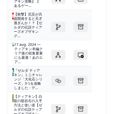
アキン攻略】 と
あるゲー...
【衝撃】厄災が兵
器開発すると天才
過ぎんか！？【ゼ
ルダの伝説ティア
ーズオブザキン
グ...
17 aug. 2024 —
ティアキン本編ク
リア後の収集要素
にも最適！あのエ
ア...
『ゼルダ ティア
キン』ミニチャレ
ンジ「大化石シリ
ーズ」3つを攻略
しました - デ...
【ティアキン】白
龍の龍岩石の入手
方法と使い道【ゼ
ルダの伝説ティア
ーズオブザキン