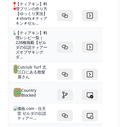
【ティアキン】料
理プリンの作り方
【ゆっくり実況】
＃shorts＃ティア
キン＃ゼル...
【ティアキン】料
理レシピ一覧｜
228種掲載【ゼル
ダの伝説ティアー
ズオブザキング
ダ...
Cutclub Turf 北
江口にある散髪
屋さん
Country
Blocked
価格.com - 任天
堂 ゼルダの伝説
ティアー...