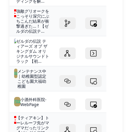
ディングを解...
強敵グリオークを
こっそり深穴にぶ
ちこんだ結果が衝
撃過ぎた...！【ゼ
ルダの伝説テ...
ゼルダの伝説 テ
ィアーズ オブ ザ
キングダム オリ
ジナルサウンドト
ラック 【初...
メンテナンス中
｜幼稚園型認定
こども園大福幼
稚園
小酒外科医院-
WebPage
【ティアキン】ト
ーレルーフ先がマ
グマだったリンク