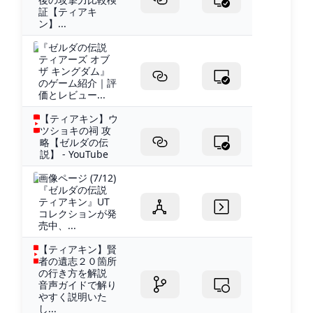
証【ティアキ
ン】...
『ゼルダの伝説
ティアーズ オブ
ザ キングダム』
のゲーム紹介｜評
価とレビュー...
【ティアキン】ウ
ツショキの祠 攻
略【ゼルダの伝
説】 - YouTube
画像ページ (7/12)
『ゼルダの伝説
ティアキン』UT
コレクションが発
売中、...
【ティアキン】賢
者の遺志２０箇所
の行き方を解説
音声ガイドで解り
やすく説明いた
し...