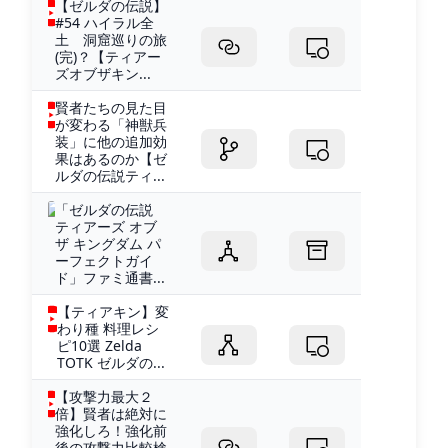
【ゼルダの伝説】
#54 ハイラル全
土 洞窟巡りの旅
(完)？【ティアー
ズオブザキン...
賢者たちの見た目
が変わる「神獣兵
装」に他の追加効
果はあるのか【ゼ
ルダの伝説ティ...
「ゼルダの伝説
ティアーズ オブ
ザ キングダム パ
ーフェクトガイ
ド」ファミ通書...
【ティアキン】変
わり種 料理レシ
ピ10選 Zelda
TOTK ゼルダの...
【攻撃力最大２
倍】賢者は絶対に
強化しろ！強化前
後の攻撃力比較検