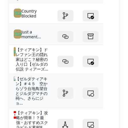
Country
Blocked
Just a
moment...
【ティアキン】ド
レファン王の隠れ
家はどこ？秘密の
入り口【ゼルダの
伝説 ティアーズ...
【ゼルダティアキ
ン】＃４５ 空か
らゾラ台地鳥望台
とジルダグマチの
祠へ、さらにジ
ョ...
【ティアキン】攻
略が簡単！？最
強・おすすめスク
ラビルド素材8