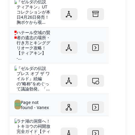
『ゼルダの伝説
ティアキン』UT
コレクションが本
日4月26日発売！
胸ポケから覗...
ハテール空域の賢
者の遺志の場所・
行き方とキンググ
リオーク攻略！
【ティアキン】
-...
『ゼルダの伝説
ブレス オブ ザ ワ
イルド』続編
の“略称”をめぐっ
て議論勃発。「...
Page not
found - Vanex
ラナ湖の洞窟へ！
トキヨウの祠開放
完全ガイド【ティ