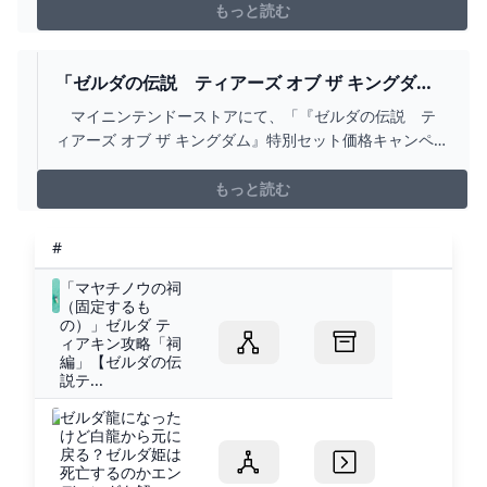
もっと読む
「ゼルダの伝説 ティアーズ オブ ザ キングダ
ム」の特別セットが割引価格になるキャンペーン
マイニンテンドーストアにて、「『ゼルダの伝説 テ
が本日5月28日まで - GAME WATCH
ィアーズ オブ ザ キングダム』特別セット価格キャンペー
ン」が実施されている。期間は本日5月28日23時59分ま
で。
もっと読む
#
「マヤチノウの祠
（固定するも
の）」ゼルダ テ
ィアキン攻略「祠
編」【ゼルダの伝
説テ...
ゼルダ龍になった
けど白龍から元に
戻る？ゼルダ姫は
死亡するのかエン